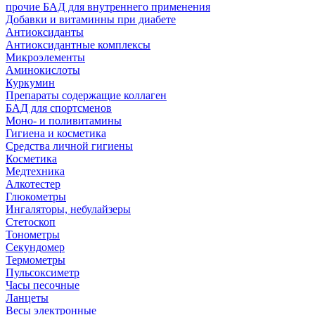
прочие БАД для внутреннего применения
Добавки и витаминны при диабете
Антиоксиданты
Антиоксидантные комплексы
Микроэлементы
Аминокислоты
Куркумин
Препараты содержащие коллаген
БАД для спортсменов
Моно- и поливитамины
Гигиена и косметика
Средства личной гигиены
Косметика
Медтехника
Алкотестер
Глюкометры
Ингаляторы, небулайзеры
Стетоскоп
Тонометры
Секундомер
Термометры
Пульсоксиметр
Часы песочные
Ланцеты
Весы электронные