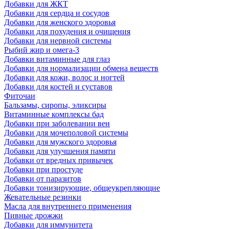
Добавки для ЖКТ
Добавки для сердца и сосудов
Добавки для женского здоровья
Добавки для похудения и очищения
Добавки для нервной системы
Рыбий жир и омега-3
Добавки витаминные для глаз
Добавки для нормализации обмена веществ
Добавки для кожи, волос и ногтей
Добавки для костей и суставов
Фиточаи
Бальзамы, сиропы, эликсиры
Витаминные комплексы бад
Добавки при заболевании вен
Добавки для мочеполовой системы
Добавки для мужского здоровья
Добавки для улучшения памяти
Добавки от вредных привычек
Добавки при простуде
Добавки от паразитов
Добавки тонизирующие, общеукрепляющие
Жевательные резинки
Масла для внутреннего применения
Пивные дрожжи
Добавки для иммунитета