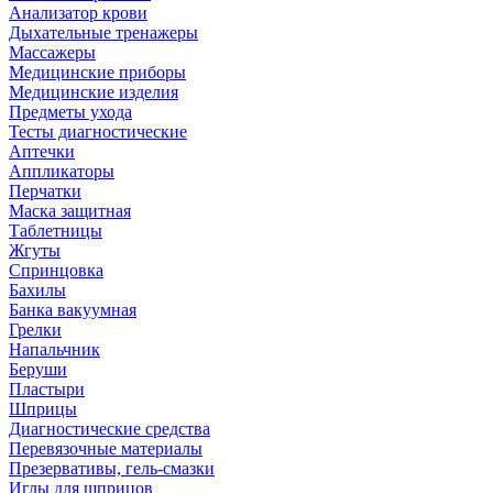
Анализатор крови
Дыхательные тренажеры
Массажеры
Медицинские приборы
Медицинские изделия
Предметы ухода
Тесты диагностические
Аптечки
Аппликаторы
Перчатки
Маска защитная
Таблетницы
Жгуты
Спринцовка
Бахилы
Банка вакуумная
Грелки
Напальчник
Беруши
Пластыри
Шприцы
Диагностические средства
Перевязочные материалы
Презервативы, гель-смазки
Иглы для шприцов