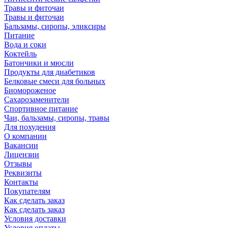
Травы и фиточаи
Травы и фиточаи
Бальзамы, сиропы, эликсиры
Питание
Вода и соки
Коктейль
Батончики и мюсли
Продукты для диабетиков
Белковые смеси для больных
Биомороженое
Сахарозаменители
Спортивное питание
Чаи, бальзамы, сиропы, травы
Для похудения
О компании
Вакансии
Лицензии
Отзывы
Реквизиты
Контакты
Покупателям
Как сделать заказ
Как сделать заказ
Условия доставки
Условия оплаты