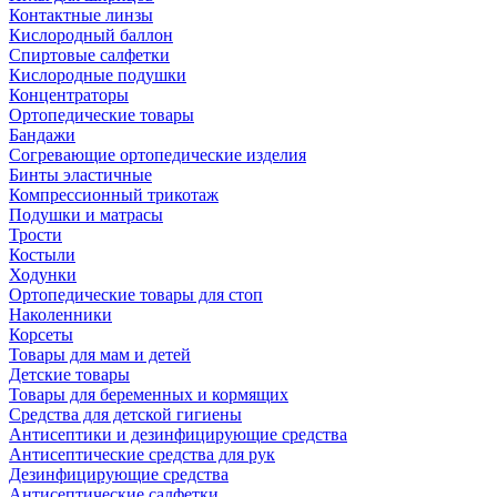
Контактные линзы
Кислородный баллон
Спиртовые салфетки
Кислородные подушки
Концентраторы
Ортопедические товары
Бандажи
Согревающие ортопедические изделия
Бинты эластичные
Компрессионный трикотаж
Подушки и матрасы
Трости
Костыли
Ходунки
Ортопедические товары для стоп
Наколенники
Корсеты
Товары для мам и детей
Детские товары
Товары для беременных и кормящих
Средства для детской гигиены
Антисептики и дезинфицирующие средства
Антисептические средства для рук
Дезинфицирующие средства
Антисептические салфетки