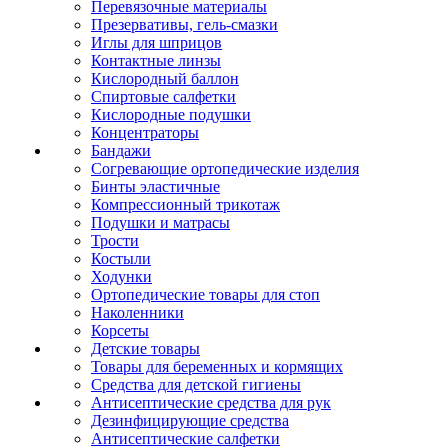
Перевязочные материалы
Презервативы, гель-смазки
Иглы для шприцов
Контактные линзы
Кислородный баллон
Спиртовые салфетки
Кислородные подушки
Концентраторы
Бандажи
Согревающие ортопедические изделия
Бинты эластичные
Компрессионный трикотаж
Подушки и матрасы
Трости
Костыли
Ходунки
Ортопедические товары для стоп
Наколенники
Корсеты
Детские товары
Товары для беременных и кормящих
Средства для детской гигиены
Антисептические средства для рук
Дезинфицирующие средства
Антисептические салфетки