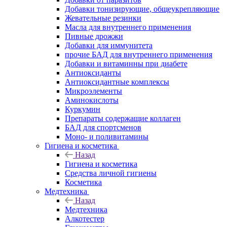
Добавки тонизирующие, общеукрепляющие
Жевательные резинки
Масла для внутреннего применения
Пивные дрожжи
Добавки для иммунитета
прочие БАД для внутреннего применения
Добавки и витаминны при диабете
Антиоксиданты
Антиоксидантные комплексы
Микроэлементы
Аминокислоты
Куркумин
Препараты содержащие коллаген
БАД для спортсменов
Моно- и поливитамины
Гигиена и косметика
Назад
Гигиена и косметика
Средства личной гигиены
Косметика
Медтехника
Назад
Медтехника
Алкотестер