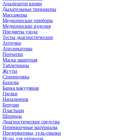
Анализатор крови
Дыхательные тренажеры
Массажеры
Медицинские приборы
Медицинские изделия
Предметы ухода
Тесты диагностические
Аптечки
Аппликаторы
Перчатки
Маска защитная
Таблетницы
Жгуты
Спринцовка
Бахилы
Банка вакуумная
Грелки
Напальчник
Беруши
Пластыри
Шприцы
Диагностические средства
Перевязочные материалы
Презервативы, гель-смазки
Иглы для шприцов