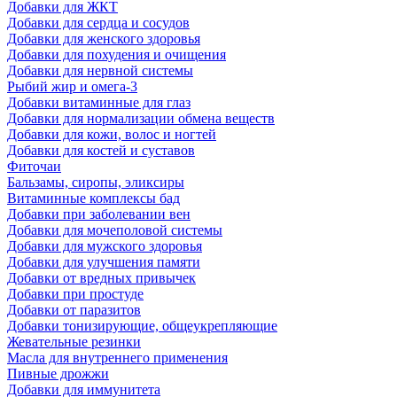
Добавки для ЖКТ
Добавки для сердца и сосудов
Добавки для женского здоровья
Добавки для похудения и очищения
Добавки для нервной системы
Рыбий жир и омега-3
Добавки витаминные для глаз
Добавки для нормализации обмена веществ
Добавки для кожи, волос и ногтей
Добавки для костей и суставов
Фиточаи
Бальзамы, сиропы, эликсиры
Витаминные комплексы бад
Добавки при заболевании вен
Добавки для мочеполовой системы
Добавки для мужского здоровья
Добавки для улучшения памяти
Добавки от вредных привычек
Добавки при простуде
Добавки от паразитов
Добавки тонизирующие, общеукрепляющие
Жевательные резинки
Масла для внутреннего применения
Пивные дрожжи
Добавки для иммунитета