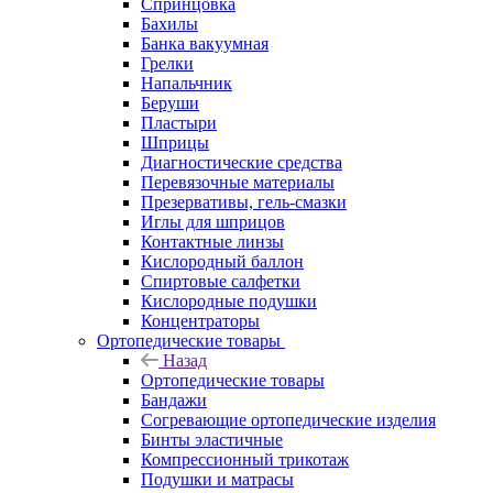
Спринцовка
Бахилы
Банка вакуумная
Грелки
Напальчник
Беруши
Пластыри
Шприцы
Диагностические средства
Перевязочные материалы
Презервативы, гель-смазки
Иглы для шприцов
Контактные линзы
Кислородный баллон
Спиртовые салфетки
Кислородные подушки
Концентраторы
Ортопедические товары
Назад
Ортопедические товары
Бандажи
Согревающие ортопедические изделия
Бинты эластичные
Компрессионный трикотаж
Подушки и матрасы