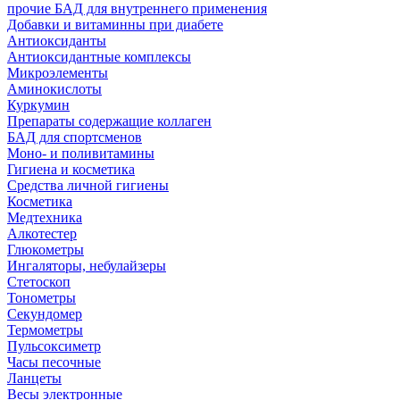
прочие БАД для внутреннего применения
Добавки и витаминны при диабете
Антиоксиданты
Антиоксидантные комплексы
Микроэлементы
Аминокислоты
Куркумин
Препараты содержащие коллаген
БАД для спортсменов
Моно- и поливитамины
Гигиена и косметика
Средства личной гигиены
Косметика
Медтехника
Алкотестер
Глюкометры
Ингаляторы, небулайзеры
Стетоскоп
Тонометры
Секундомер
Термометры
Пульсоксиметр
Часы песочные
Ланцеты
Весы электронные