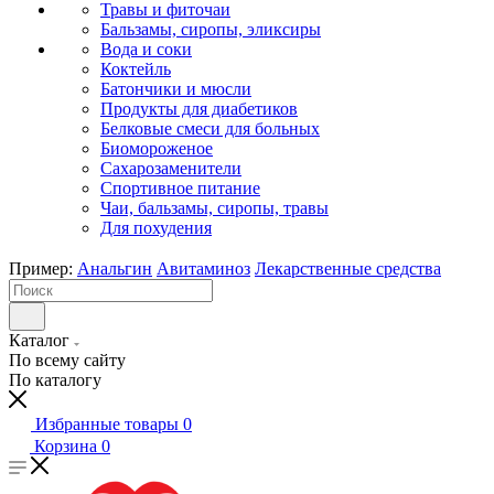
Травы и фиточаи
Бальзамы, сиропы, эликсиры
Вода и соки
Коктейль
Батончики и мюсли
Продукты для диабетиков
Белковые смеси для больных
Биомороженое
Сахарозаменители
Спортивное питание
Чаи, бальзамы, сиропы, травы
Для похудения
Пример:
Анальгин
Авитаминоз
Лекарственные средства
Каталог
По всему сайту
По каталогу
Избранные товары
0
Корзина
0