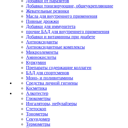
Добавки от паразитов
Добавки тонизирующие, общеукрепляющие
Жевательные резинки
Масла для внутреннего применения
Пивные дрожжи
Добавки для иммунитета
прочие БАД для внутреннего применения
Добавки и витаминны при диабете
Антиоксиданты
Антиоксидантные комплексы
Микроэлементы
Аминокислоты
Куркумин
Препараты содержащие коллаген
БАД для спортсменов
Моно- и поливитамины
Средства личной гигиены
Косметика
Алкотестер
Глюкометры
Ингаляторы, небулайзеры
Стетоскоп
Тонометры
Секундомер
Термометры