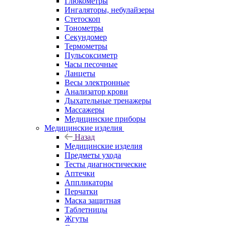
Глюкометры
Ингаляторы, небулайзеры
Стетоскоп
Тонометры
Секундомер
Термометры
Пульсоксиметр
Часы песочные
Ланцеты
Весы электронные
Анализатор крови
Дыхательные тренажеры
Массажеры
Медицинские приборы
Медицинские изделия
Назад
Медицинские изделия
Предметы ухода
Тесты диагностические
Аптечки
Аппликаторы
Перчатки
Маска защитная
Таблетницы
Жгуты