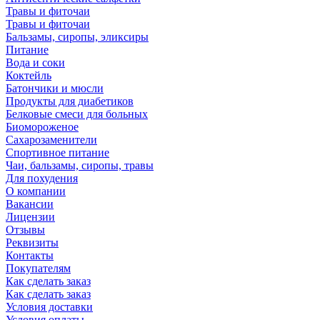
Травы и фиточаи
Травы и фиточаи
Бальзамы, сиропы, эликсиры
Питание
Вода и соки
Коктейль
Батончики и мюсли
Продукты для диабетиков
Белковые смеси для больных
Биомороженое
Сахарозаменители
Спортивное питание
Чаи, бальзамы, сиропы, травы
Для похудения
О компании
Вакансии
Лицензии
Отзывы
Реквизиты
Контакты
Покупателям
Как сделать заказ
Как сделать заказ
Условия доставки
Условия оплаты