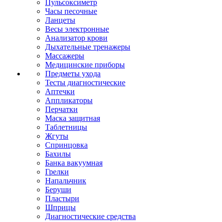
Пульсоксиметр
Часы песочные
Ланцеты
Весы электронные
Анализатор крови
Дыхательные тренажеры
Массажеры
Медицинские приборы
Предметы ухода
Тесты диагностические
Аптечки
Аппликаторы
Перчатки
Маска защитная
Таблетницы
Жгуты
Спринцовка
Бахилы
Банка вакуумная
Грелки
Напальчник
Беруши
Пластыри
Шприцы
Диагностические средства