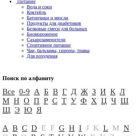
Питание
Вода и соки
Коктейль
Батончики и мюсли
Продукты для диабетиков
Белковые смеси для больных
Биомороженое
Сахарозаменители
Спортивное питание
Чаи, бальзамы, сиропы, травы
Для похудения
Поиск по алфавиту
Все
0-9
А
Б
В
Г
Д
Ж
З
И
К
Л
М
Н
О
П
Р
С
Т
У
Ф
Х
Ц
Ч
Ш
Щ
Э
Ю
Я
A
B
C
D
E
F
G
H
I
J
K
L
M
N