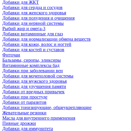
Добавки для ЖКТ
Добавки для сердца и сосудов
Добавки для женского здоровья
Добавки для похудения и очищения
Добавки для нервной системы
Рыбий жир и омега-3
Добавки витаминные для глаз
Добавки для нормализации обмена веществ
Добавки для кожи, волос и ногтей
Добавки для костей и суставов
Фиточаи
Бальзамы, сиропы, эликсиры
Витаминные комплексы бад
Добавки при заболевании вен
Добавки для мочеполовой системы
Добавки для мужского здоровья
Добавки для улучшения памяти
Добавки от вредных привычек
Добавки при простуде
Добавки от паразитов
Добавки тонизирующие, общеукрепляющие
Жевательные резинки
Масла для внутреннего применения
Пивные дрожжи
Добавки для иммунитета