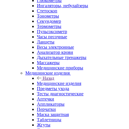
Глюкометры
Ингаляторы, небулайзеры
Стетоскоп
Тонометры
Секундомер
Термометры
Пульсоксиметр
Часы песочные
Ланцеты
Весы электронные
Анализатор крови
Дыхательные тренажеры
Массажеры
Медицинские приборы
Медицинские изделия
Назад
Медицинские изделия
Предметы ухода
Тесты диагностические
Аптечки
Аппликаторы
Перчатки
Маска защитная
Таблетницы
Жгуты