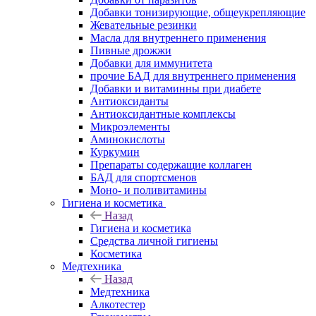
Добавки тонизирующие, общеукрепляющие
Жевательные резинки
Масла для внутреннего применения
Пивные дрожжи
Добавки для иммунитета
прочие БАД для внутреннего применения
Добавки и витаминны при диабете
Антиоксиданты
Антиоксидантные комплексы
Микроэлементы
Аминокислоты
Куркумин
Препараты содержащие коллаген
БАД для спортсменов
Моно- и поливитамины
Гигиена и косметика
Назад
Гигиена и косметика
Средства личной гигиены
Косметика
Медтехника
Назад
Медтехника
Алкотестер