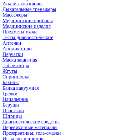
Анализатор крови
Дыхательные тренажеры
Массажеры
Медицинские приборы
Медицинские изделия
Предметы ухода
Тесты диагностические
Аптечки
Аппликаторы
Перчатки
Маска защитная
Таблетницы
Жгуты
Спринцовка
Бахилы
Банка вакуумная
Грелки
Напальчник
Беруши
Пластыри
Шприцы
Диагностические средства
Перевязочные материалы
Презервативы, гель-смазки
Иглы для шприцов