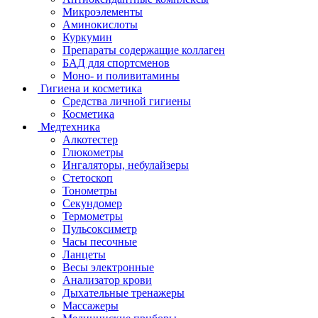
Микроэлементы
Аминокислоты
Куркумин
Препараты содержащие коллаген
БАД для спортсменов
Моно- и поливитамины
Гигиена и косметика
Средства личной гигиены
Косметика
Медтехника
Алкотестер
Глюкометры
Ингаляторы, небулайзеры
Стетоскоп
Тонометры
Секундомер
Термометры
Пульсоксиметр
Часы песочные
Ланцеты
Весы электронные
Анализатор крови
Дыхательные тренажеры
Массажеры