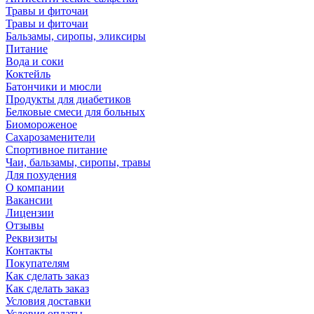
Травы и фиточаи
Травы и фиточаи
Бальзамы, сиропы, эликсиры
Питание
Вода и соки
Коктейль
Батончики и мюсли
Продукты для диабетиков
Белковые смеси для больных
Биомороженое
Сахарозаменители
Спортивное питание
Чаи, бальзамы, сиропы, травы
Для похудения
О компании
Вакансии
Лицензии
Отзывы
Реквизиты
Контакты
Покупателям
Как сделать заказ
Как сделать заказ
Условия доставки
Условия оплаты