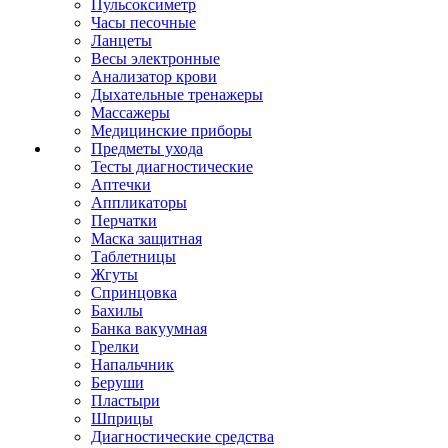
Пульсоксиметр
Часы песочные
Ланцеты
Весы электронные
Анализатор крови
Дыхательные тренажеры
Массажеры
Медицинские приборы
Предметы ухода
Тесты диагностические
Аптечки
Аппликаторы
Перчатки
Маска защитная
Таблетницы
Жгуты
Спринцовка
Бахилы
Банка вакуумная
Грелки
Напальчник
Беруши
Пластыри
Шприцы
Диагностические средства