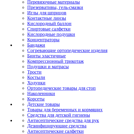
Перевязочные материалы
Презервативы, гель-смазки
Иглы для шприцов
Контактные линзы
Кислородный баллон
Спиртовые салфетки
Кислородные подушки
Концентраторы
Бандажи
Согревающие ортопедические изделия
Бинты эластичные
Компрессионный трикотаж
Подушки и матрасы
Трости
Костыли
Ходунки
Ортопедические товары для стоп
Наколенники
Корсеты
Детские товары
Товары для беременных и кормящих
Средства для детской гигиены
Антисептические средства для рук
Дезинфицирующие средства
Антисептические салфетки