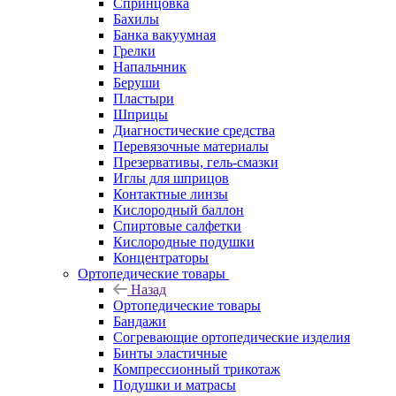
Спринцовка
Бахилы
Банка вакуумная
Грелки
Напальчник
Беруши
Пластыри
Шприцы
Диагностические средства
Перевязочные материалы
Презервативы, гель-смазки
Иглы для шприцов
Контактные линзы
Кислородный баллон
Спиртовые салфетки
Кислородные подушки
Концентраторы
Ортопедические товары
Назад
Ортопедические товары
Бандажи
Согревающие ортопедические изделия
Бинты эластичные
Компрессионный трикотаж
Подушки и матрасы