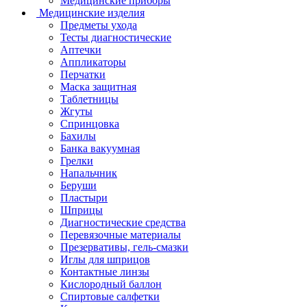
Медицинские приборы
Медицинские изделия
Предметы ухода
Тесты диагностические
Аптечки
Аппликаторы
Перчатки
Маска защитная
Таблетницы
Жгуты
Спринцовка
Бахилы
Банка вакуумная
Грелки
Напальчник
Беруши
Пластыри
Шприцы
Диагностические средства
Перевязочные материалы
Презервативы, гель-смазки
Иглы для шприцов
Контактные линзы
Кислородный баллон
Спиртовые салфетки