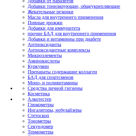
Добавки от паразитов
Добавки тонизирующие, общеукрепляющие
Жевательные резинки
Масла для внутреннего применения
Пивные дрожжи
Добавки для иммунитета
прочие БАД для внутреннего применения
Добавки и витаминны при диабете
Антиоксиданты
Антиоксидантные комплексы
Микроэлементы
Аминокислоты
Куркумин
Препараты содержащие коллаген
БАД для спортсменов
Моно- и поливитамины
Средства личной гигиены
Косметика
Алкотестер
Глюкометры
Ингаляторы, небулайзеры
Стетоскоп
Тонометры
Секундомер
Термометры