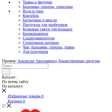
Травы и фиточаи
Бальзамы, сиропы, эликсиры
Вода и соки
Коктейль
Батончики и мюсли
Продукты для диабетиков
Белковые смеси для больных
Биомороженое
Сахарозаменители
Спортивное питание
Чаи, бальзамы, сиропы, травы
Для похудения
Пример:
Анальгин
Авитаминоз
Лекарственные средства
Каталог
По всему сайту
По каталогу
Избранные товары
0
Корзина
0