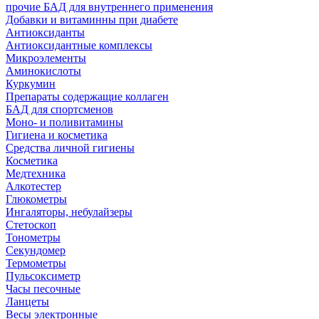
прочие БАД для внутреннего применения
Добавки и витаминны при диабете
Антиоксиданты
Антиоксидантные комплексы
Микроэлементы
Аминокислоты
Куркумин
Препараты содержащие коллаген
БАД для спортсменов
Моно- и поливитамины
Гигиена и косметика
Средства личной гигиены
Косметика
Медтехника
Алкотестер
Глюкометры
Ингаляторы, небулайзеры
Стетоскоп
Тонометры
Секундомер
Термометры
Пульсоксиметр
Часы песочные
Ланцеты
Весы электронные