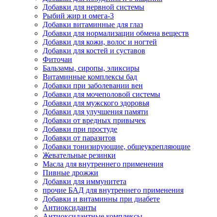
Добавки для нервной системы
Рыбий жир и омега-3
Добавки витаминные для глаз
Добавки для нормализации обмена веществ
Добавки для кожи, волос и ногтей
Добавки для костей и суставов
Фиточаи
Бальзамы, сиропы, эликсиры
Витаминные комплексы бад
Добавки при заболевании вен
Добавки для мочеполовой системы
Добавки для мужского здоровья
Добавки для улучшения памяти
Добавки от вредных привычек
Добавки при простуде
Добавки от паразитов
Добавки тонизирующие, общеукрепляющие
Жевательные резинки
Масла для внутреннего применения
Пивные дрожжи
Добавки для иммунитета
прочие БАД для внутреннего применения
Добавки и витаминны при диабете
Антиоксиданты
Антиоксидантные комплексы