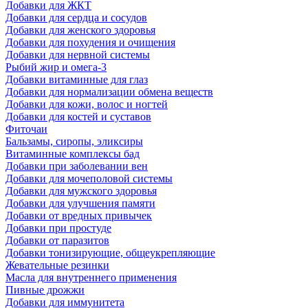
Добавки для ЖКТ
Добавки для сердца и сосудов
Добавки для женского здоровья
Добавки для похудения и очищения
Добавки для нервной системы
Рыбий жир и омега-3
Добавки витаминные для глаз
Добавки для нормализации обмена веществ
Добавки для кожи, волос и ногтей
Добавки для костей и суставов
Фиточаи
Бальзамы, сиропы, эликсиры
Витаминные комплексы бад
Добавки при заболевании вен
Добавки для мочеполовой системы
Добавки для мужского здоровья
Добавки для улучшения памяти
Добавки от вредных привычек
Добавки при простуде
Добавки от паразитов
Добавки тонизирующие, общеукрепляющие
Жевательные резинки
Масла для внутреннего применения
Пивные дрожжи
Добавки для иммунитета