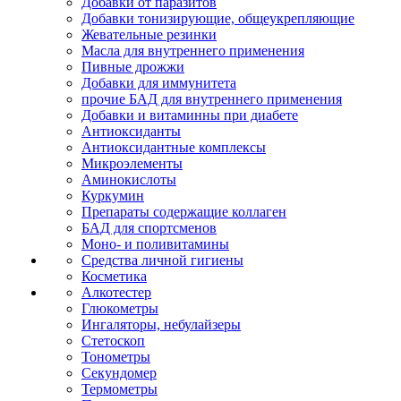
Добавки от паразитов
Добавки тонизирующие, общеукрепляющие
Жевательные резинки
Масла для внутреннего применения
Пивные дрожжи
Добавки для иммунитета
прочие БАД для внутреннего применения
Добавки и витаминны при диабете
Антиоксиданты
Антиоксидантные комплексы
Микроэлементы
Аминокислоты
Куркумин
Препараты содержащие коллаген
БАД для спортсменов
Моно- и поливитамины
Средства личной гигиены
Косметика
Алкотестер
Глюкометры
Ингаляторы, небулайзеры
Стетоскоп
Тонометры
Секундомер
Термометры