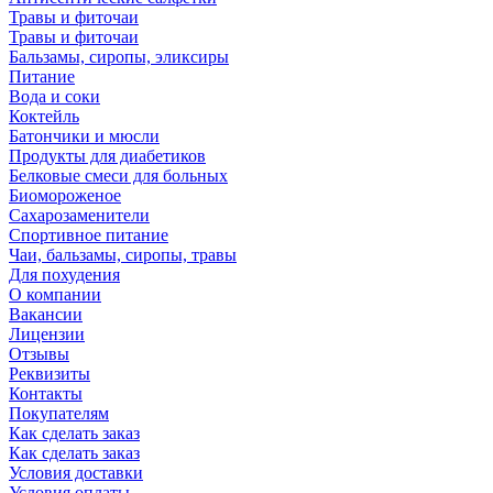
Травы и фиточаи
Травы и фиточаи
Бальзамы, сиропы, эликсиры
Питание
Вода и соки
Коктейль
Батончики и мюсли
Продукты для диабетиков
Белковые смеси для больных
Биомороженое
Сахарозаменители
Спортивное питание
Чаи, бальзамы, сиропы, травы
Для похудения
О компании
Вакансии
Лицензии
Отзывы
Реквизиты
Контакты
Покупателям
Как сделать заказ
Как сделать заказ
Условия доставки
Условия оплаты