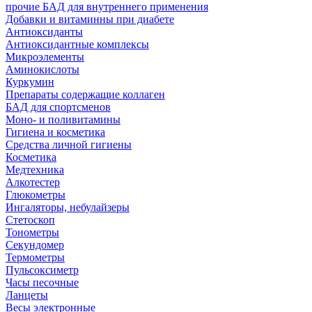
прочие БАД для внутреннего применения
Добавки и витаминны при диабете
Антиоксиданты
Антиоксидантные комплексы
Микроэлементы
Аминокислоты
Куркумин
Препараты содержащие коллаген
БАД для спортсменов
Моно- и поливитамины
Гигиена и косметика
Средства личной гигиены
Косметика
Медтехника
Алкотестер
Глюкометры
Ингаляторы, небулайзеры
Стетоскоп
Тонометры
Секундомер
Термометры
Пульсоксиметр
Часы песочные
Ланцеты
Весы электронные