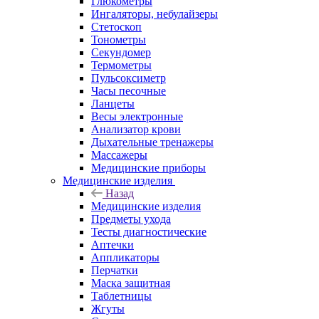
Глюкометры
Ингаляторы, небулайзеры
Стетоскоп
Тонометры
Секундомер
Термометры
Пульсоксиметр
Часы песочные
Ланцеты
Весы электронные
Анализатор крови
Дыхательные тренажеры
Массажеры
Медицинские приборы
Медицинские изделия
Назад
Медицинские изделия
Предметы ухода
Тесты диагностические
Аптечки
Аппликаторы
Перчатки
Маска защитная
Таблетницы
Жгуты