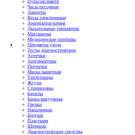
Пульсоксиметр
Часы песочные
Ланцеты
Весы электронные
Анализатор крови
Дыхательные тренажеры
Массажеры
Медицинские приборы
Предметы ухода
Тесты диагностические
Аптечки
Аппликаторы
Перчатки
Маска защитная
Таблетницы
Жгуты
Спринцовка
Бахилы
Банка вакуумная
Грелки
Напальчник
Беруши
Пластыри
Шприцы
Диагностические средства