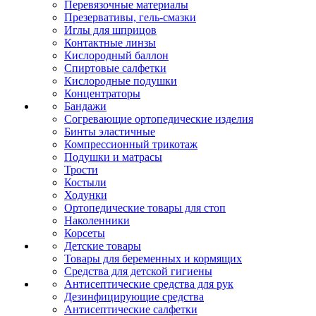
Перевязочные материалы
Презервативы, гель-смазки
Иглы для шприцов
Контактные линзы
Кислородный баллон
Спиртовые салфетки
Кислородные подушки
Концентраторы
Бандажи
Согревающие ортопедические изделия
Бинты эластичные
Компрессионный трикотаж
Подушки и матрасы
Трости
Костыли
Ходунки
Ортопедические товары для стоп
Наколенники
Корсеты
Детские товары
Товары для беременных и кормящих
Средства для детской гигиены
Антисептические средства для рук
Дезинфицирующие средства
Антисептические салфетки