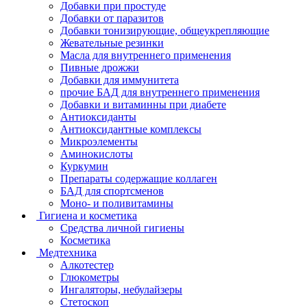
Добавки при простуде
Добавки от паразитов
Добавки тонизирующие, общеукрепляющие
Жевательные резинки
Масла для внутреннего применения
Пивные дрожжи
Добавки для иммунитета
прочие БАД для внутреннего применения
Добавки и витаминны при диабете
Антиоксиданты
Антиоксидантные комплексы
Микроэлементы
Аминокислоты
Куркумин
Препараты содержащие коллаген
БАД для спортсменов
Моно- и поливитамины
Гигиена и косметика
Средства личной гигиены
Косметика
Медтехника
Алкотестер
Глюкометры
Ингаляторы, небулайзеры
Стетоскоп