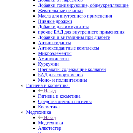
Добавки тонизирующие, общеукрепляющие
Жевательные резинки
Масла для внутреннего применения
Пивные дрожжи
Добавки для иммунитета
прочие БАД для внутреннего применения
Добавки и витаминны при диабете
Антиоксиданты
Антиоксидантные комплексы
Микроэлементы
Аминокислоты
Куркумин
Препараты содержащие коллаген
БАД для спортсменов
Моно- и поливитамины
Гигиена и косметика
Назад
Гигиена и косметика
Средства личной гигиены
Косметика
Медтехника
Назад
Медтехника
Алкотестер