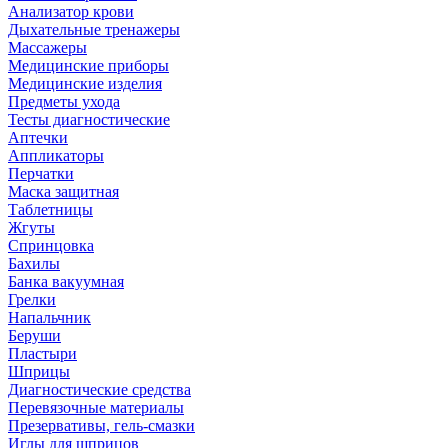
Анализатор крови
Дыхательные тренажеры
Массажеры
Медицинские приборы
Медицинские изделия
Предметы ухода
Тесты диагностические
Аптечки
Аппликаторы
Перчатки
Маска защитная
Таблетницы
Жгуты
Спринцовка
Бахилы
Банка вакуумная
Грелки
Напальчник
Беруши
Пластыри
Шприцы
Диагностические средства
Перевязочные материалы
Презервативы, гель-смазки
Иглы для шприцов