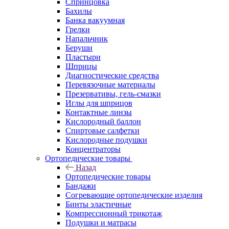
Спринцовка
Бахилы
Банка вакуумная
Грелки
Напальчник
Беруши
Пластыри
Шприцы
Диагностические средства
Перевязочные материалы
Презервативы, гель-смазки
Иглы для шприцов
Контактные линзы
Кислородный баллон
Спиртовые салфетки
Кислородные подушки
Концентраторы
Ортопедические товары
Назад
Ортопедические товары
Бандажи
Согревающие ортопедические изделия
Бинты эластичные
Компрессионный трикотаж
Подушки и матрасы