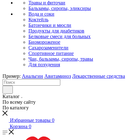
Травы и фиточаи
Бальзамы, сиропы, эликсиры
Вода и соки
Коктейль
Батончики и мюсли
Продукты для диабетиков
Белковые смеси для больных
Биомороженое
Сахарозаменители
Спортивное питание
Чаи, бальзамы, сиропы, травы
Для похудения
Пример:
Анальгин
Авитаминоз
Лекарственные средства
Каталог
По всему сайту
По каталогу
Избранные товары
0
Корзина
0