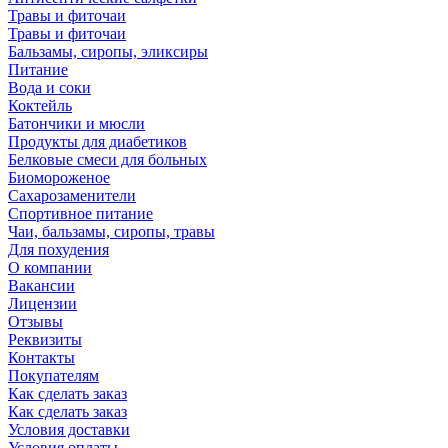
Травы и фиточаи
Травы и фиточаи
Бальзамы, сиропы, эликсиры
Питание
Вода и соки
Коктейль
Батончики и мюсли
Продукты для диабетиков
Белковые смеси для больных
Биомороженое
Сахарозаменители
Спортивное питание
Чаи, бальзамы, сиропы, травы
Для похудения
О компании
Вакансии
Лицензии
Отзывы
Реквизиты
Контакты
Покупателям
Как сделать заказ
Как сделать заказ
Условия доставки
Условия оплаты