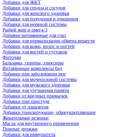
Добавки для ЖКТ
Добавки для сердца и сосудов
Добавки для женского здоровья
Добавки для похудения и очищения
Добавки для нервной системы
Рыбий жир и омега-3
Добавки витаминные для глаз
Добавки для нормализации обмена веществ
Добавки для кожи, волос и ногтей
Добавки для костей и суставов
Фиточаи
Бальзамы, сиропы, эликсиры
Витаминные комплексы бад
Добавки при заболевании вен
Добавки для мочеполовой системы
Добавки для мужского здоровья
Добавки для улучшения памяти
Добавки от вредных привычек
Добавки при простуде
Добавки от паразитов
Добавки тонизирующие, общеукрепляющие
Жевательные резинки
Масла для внутреннего применения
Пивные дрожжи
Добавки для иммунитета