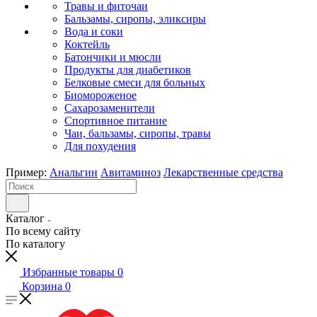
Травы и фиточаи
Бальзамы, сиропы, эликсиры
Вода и соки
Коктейль
Батончики и мюсли
Продукты для диабетиков
Белковые смеси для больных
Биомороженое
Сахарозаменители
Спортивное питание
Чаи, бальзамы, сиропы, травы
Для похудения
Пример:
Анальгин
Авитаминоз
Лекарственные средства
Каталог
По всему сайту
По каталогу
Избранные товары
0
Корзина
0