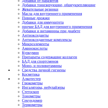
Добавки от паразитов
Добавки тонизирующие, общеукрепляющие
Жевательные резинки
Масла для внутреннего применения
Пивные дрожжи
Добавки для иммунитета
прочие БАД для внутреннего применения
Добавки и витаминны при диабете
Антиоксиданты
Антиоксидантные комплексы
Микроэлементы
Аминокислоты
Куркумин
Препараты содержащие коллаген
БАД для спортсменов
Моно- и поливитамины
Средства личной гигиены
Косметика
Алкотестер
Глюкометры
Ингаляторы, небулайзеры
Стетоскоп
Тонометры
Секундомер
Термометры