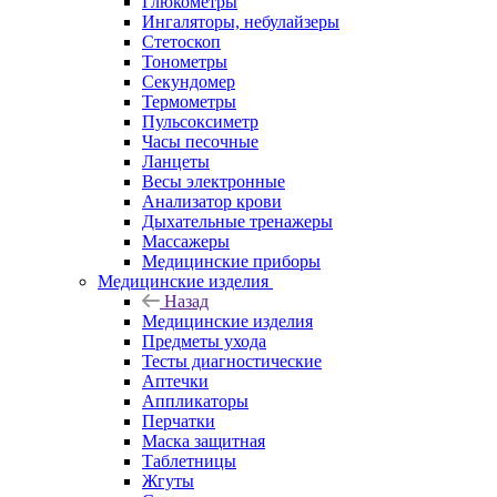
Глюкометры
Ингаляторы, небулайзеры
Стетоскоп
Тонометры
Секундомер
Термометры
Пульсоксиметр
Часы песочные
Ланцеты
Весы электронные
Анализатор крови
Дыхательные тренажеры
Массажеры
Медицинские приборы
Медицинские изделия
Назад
Медицинские изделия
Предметы ухода
Тесты диагностические
Аптечки
Аппликаторы
Перчатки
Маска защитная
Таблетницы
Жгуты