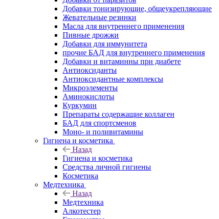
Добавки тонизирующие, общеукрепляющие
Жевательные резинки
Масла для внутреннего применения
Пивные дрожжи
Добавки для иммунитета
прочие БАД для внутреннего применения
Добавки и витаминны при диабете
Антиоксиданты
Антиоксидантные комплексы
Микроэлементы
Аминокислоты
Куркумин
Препараты содержащие коллаген
БАД для спортсменов
Моно- и поливитамины
Гигиена и косметика
Назад
Гигиена и косметика
Средства личной гигиены
Косметика
Медтехника
Назад
Медтехника
Алкотестер