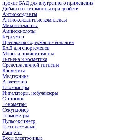
прочие БАД для внутреннего применения
Добавки и витаминны при диабете
Антиоксиданты
Антиоксидантные комплексы
Микроэлементы
Аминокислоты
Куркумин
Препараты содержащие коллаген
БАД для спортсменов
Моно- и поливитамины
Гигиена и косметика
Средства личной гигиены
Косметика
Медтехника
Алкотестер
Глюкометры
Ингаляторы, небулайзеры
Стетоскоп
Тонометры
Секундомер
Термометры
Пульсоксиметр
Часы песочные
Ланцеты
Весы электронные