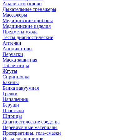
Анализатор крови
Дыхательные тренажеры
Массажеры
Медицинские приборы
Медицинские изделия
Предметы ухода
Тесты диагностические
Аптечки
Аппликаторы
Перчатки
Маска защитная
Таблетницы
Жгуты
Спринцовка
Бахилы
Банка вакуумная
Грелки
Напальчник
Беруши
Пластыри
Шприцы
Диагностические средства
Перевязочные материалы
Презервативы, гель-смазки
Иглы для шприцов