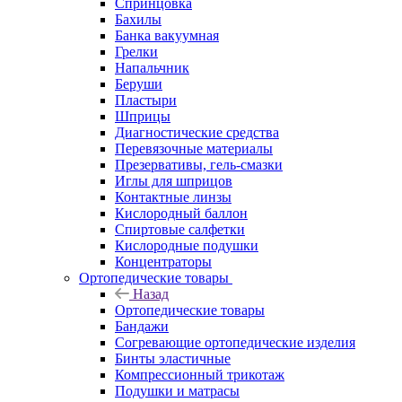
Спринцовка
Бахилы
Банка вакуумная
Грелки
Напальчник
Беруши
Пластыри
Шприцы
Диагностические средства
Перевязочные материалы
Презервативы, гель-смазки
Иглы для шприцов
Контактные линзы
Кислородный баллон
Спиртовые салфетки
Кислородные подушки
Концентраторы
Ортопедические товары
Назад
Ортопедические товары
Бандажи
Согревающие ортопедические изделия
Бинты эластичные
Компрессионный трикотаж
Подушки и матрасы