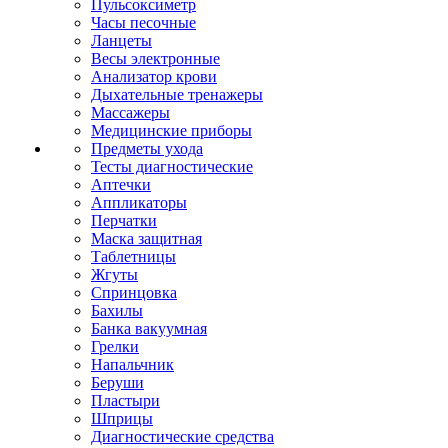
Пульсоксиметр
Часы песочные
Ланцеты
Весы электронные
Анализатор крови
Дыхательные тренажеры
Массажеры
Медицинские приборы
Предметы ухода
Тесты диагностические
Аптечки
Аппликаторы
Перчатки
Маска защитная
Таблетницы
Жгуты
Спринцовка
Бахилы
Банка вакуумная
Грелки
Напальчник
Беруши
Пластыри
Шприцы
Диагностические средства