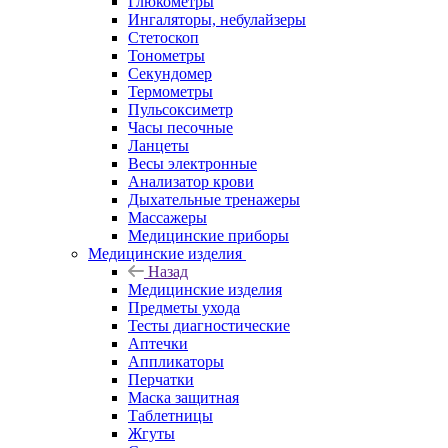
Глюкометры
Ингаляторы, небулайзеры
Стетоскоп
Тонометры
Секундомер
Термометры
Пульсоксиметр
Часы песочные
Ланцеты
Весы электронные
Анализатор крови
Дыхательные тренажеры
Массажеры
Медицинские приборы
Медицинские изделия
Назад
Медицинские изделия
Предметы ухода
Тесты диагностические
Аптечки
Аппликаторы
Перчатки
Маска защитная
Таблетницы
Жгуты