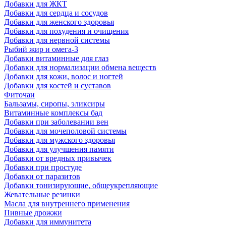
Добавки для ЖКТ
Добавки для сердца и сосудов
Добавки для женского здоровья
Добавки для похудения и очищения
Добавки для нервной системы
Рыбий жир и омега-3
Добавки витаминные для глаз
Добавки для нормализации обмена веществ
Добавки для кожи, волос и ногтей
Добавки для костей и суставов
Фиточаи
Бальзамы, сиропы, эликсиры
Витаминные комплексы бад
Добавки при заболевании вен
Добавки для мочеполовой системы
Добавки для мужского здоровья
Добавки для улучшения памяти
Добавки от вредных привычек
Добавки при простуде
Добавки от паразитов
Добавки тонизирующие, общеукрепляющие
Жевательные резинки
Масла для внутреннего применения
Пивные дрожжи
Добавки для иммунитета