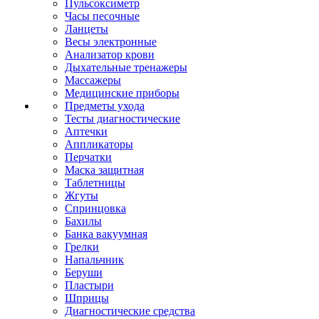
Пульсоксиметр
Часы песочные
Ланцеты
Весы электронные
Анализатор крови
Дыхательные тренажеры
Массажеры
Медицинские приборы
Предметы ухода
Тесты диагностические
Аптечки
Аппликаторы
Перчатки
Маска защитная
Таблетницы
Жгуты
Спринцовка
Бахилы
Банка вакуумная
Грелки
Напальчник
Беруши
Пластыри
Шприцы
Диагностические средства