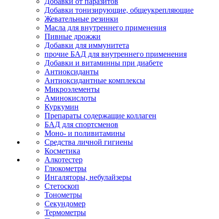
Добавки от паразитов
Добавки тонизирующие, общеукрепляющие
Жевательные резинки
Масла для внутреннего применения
Пивные дрожжи
Добавки для иммунитета
прочие БАД для внутреннего применения
Добавки и витаминны при диабете
Антиоксиданты
Антиоксидантные комплексы
Микроэлементы
Аминокислоты
Куркумин
Препараты содержащие коллаген
БАД для спортсменов
Моно- и поливитамины
Средства личной гигиены
Косметика
Алкотестер
Глюкометры
Ингаляторы, небулайзеры
Стетоскоп
Тонометры
Секундомер
Термометры