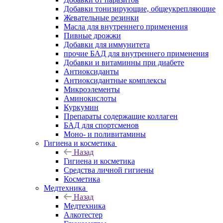
Добавки тонизирующие, общеукрепляющие
Жевательные резинки
Масла для внутреннего применения
Пивные дрожжи
Добавки для иммунитета
прочие БАД для внутреннего применения
Добавки и витаминны при диабете
Антиоксиданты
Антиоксидантные комплексы
Микроэлементы
Аминокислоты
Куркумин
Препараты содержащие коллаген
БАД для спортсменов
Моно- и поливитамины
Гигиена и косметика
Назад
Гигиена и косметика
Средства личной гигиены
Косметика
Медтехника
Назад
Медтехника
Алкотестер