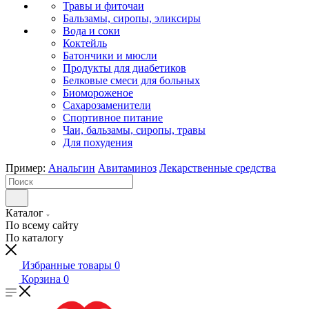
Травы и фиточаи
Бальзамы, сиропы, эликсиры
Вода и соки
Коктейль
Батончики и мюсли
Продукты для диабетиков
Белковые смеси для больных
Биомороженое
Сахарозаменители
Спортивное питание
Чаи, бальзамы, сиропы, травы
Для похудения
Пример:
Анальгин
Авитаминоз
Лекарственные средства
Каталог
По всему сайту
По каталогу
Избранные товары
0
Корзина
0