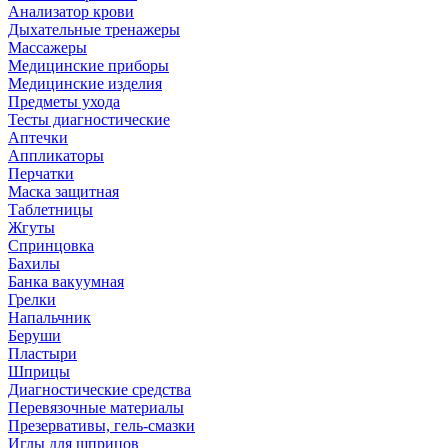
Анализатор крови
Дыхательные тренажеры
Массажеры
Медицинские приборы
Медицинские изделия
Предметы ухода
Тесты диагностические
Аптечки
Аппликаторы
Перчатки
Маска защитная
Таблетницы
Жгуты
Спринцовка
Бахилы
Банка вакуумная
Грелки
Напальчник
Беруши
Пластыри
Шприцы
Диагностические средства
Перевязочные материалы
Презервативы, гель-смазки
Иглы для шприцов