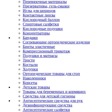
Перевязочные материалы
Презервативы, гель-смазки
Иглы для шприцов
Контактные линзы
Кислородный баллон
Спиртовые салфетки
Кислородные подушки
Концентраторы
Бандажи
Согревающие ортопедические изделия
Бинты эластичные
Компрессионный трикотаж
Подушки и матрасы
Трости
Костыли
Ходунки
Ортопедические товары для стоп
Наколенники
Корсеты
Детские товары
Товары для беременных и кормящих
Средства для детской гигиены
Антисептические средства для рук
Дезинфицирующие средства
Антисептические салфетки