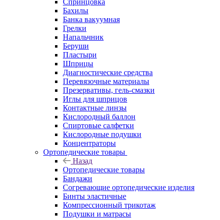
Спринцовка
Бахилы
Банка вакуумная
Грелки
Напальчник
Беруши
Пластыри
Шприцы
Диагностические средства
Перевязочные материалы
Презервативы, гель-смазки
Иглы для шприцов
Контактные линзы
Кислородный баллон
Спиртовые салфетки
Кислородные подушки
Концентраторы
Ортопедические товары
Назад
Ортопедические товары
Бандажи
Согревающие ортопедические изделия
Бинты эластичные
Компрессионный трикотаж
Подушки и матрасы