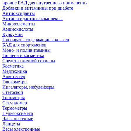
прочие БАД для внутреннего применения
Добавки и витаминны при диабете
Антиоксиданты
Антиоксидантные комплексы
Микроэлементы
Аминокислоты
Куркумин
Препараты содержащие коллаген
БАД для спортсменов
Моно- и поливитамины
Гигиена и косметика
Средства личной гигиены
Косметика
Медтехника
Алкотестер
Глюкометры
Ингаляторы, небулайзеры
Стетоскоп
Тонометры
Секундомер
Термометры
Пульсоксиметр
Часы песочные
Ланцеты
Весы электронные