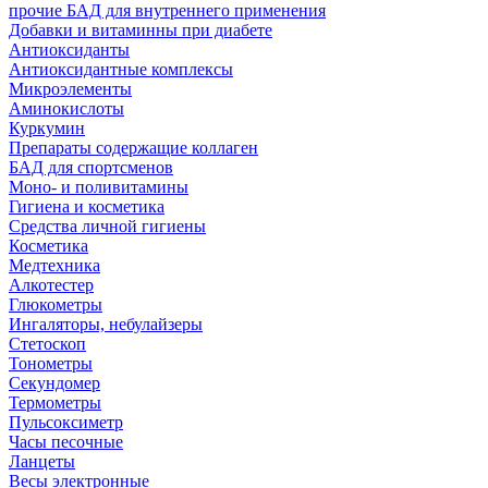
прочие БАД для внутреннего применения
Добавки и витаминны при диабете
Антиоксиданты
Антиоксидантные комплексы
Микроэлементы
Аминокислоты
Куркумин
Препараты содержащие коллаген
БАД для спортсменов
Моно- и поливитамины
Гигиена и косметика
Средства личной гигиены
Косметика
Медтехника
Алкотестер
Глюкометры
Ингаляторы, небулайзеры
Стетоскоп
Тонометры
Секундомер
Термометры
Пульсоксиметр
Часы песочные
Ланцеты
Весы электронные