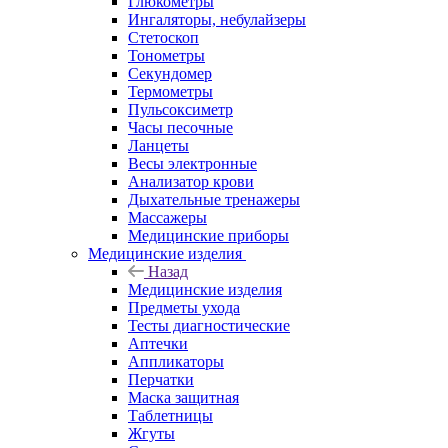
Глюкометры
Ингаляторы, небулайзеры
Стетоскоп
Тонометры
Секундомер
Термометры
Пульсоксиметр
Часы песочные
Ланцеты
Весы электронные
Анализатор крови
Дыхательные тренажеры
Массажеры
Медицинские приборы
Медицинские изделия
Назад
Медицинские изделия
Предметы ухода
Тесты диагностические
Аптечки
Аппликаторы
Перчатки
Маска защитная
Таблетницы
Жгуты