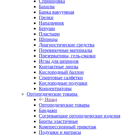
Спринцовка
Бахилы
Банка вакуумная
Грелки
Напальчник
Беруши
Пластыри
Шприцы
Диагностические средства
Перевязочные материалы
Презервативы, гель-смазки
Иглы для шприцов
Контактные линзы
Кислородный баллон
Спиртовые салфетки
Кислородные подушки
Концентраторы
Ортопедические товары
Назад
Ортопедические товары
Бандажи
Согревающие ортопедические изделия
Бинты эластичные
Компрессионный трикотаж
Подушки и матрасы