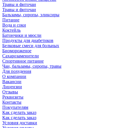
Травы и фиточаи
Травы и фиточаи
Бальзамы, сиропы, эликсиры
Питание
Вода и соки
Коктейль
Батончики и мюсли
Продукты для диабетиков
Белковые смеси для больных
Биомороженое
Сахарозаменители
Спортивное питание
Чаи, бальзамы, сиропы, травы
Для похудения
О компании
Вакансии
Лицензии
Отзывы
Реквизиты
Контакты
Покупателям
Как сделать заказ
Как сделать заказ
Условия доставки
Условия оплаты