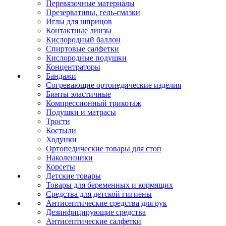
Перевязочные материалы
Презервативы, гель-смазки
Иглы для шприцов
Контактные линзы
Кислородный баллон
Спиртовые салфетки
Кислородные подушки
Концентраторы
Бандажи
Согревающие ортопедические изделия
Бинты эластичные
Компрессионный трикотаж
Подушки и матрасы
Трости
Костыли
Ходунки
Ортопедические товары для стоп
Наколенники
Корсеты
Детские товары
Товары для беременных и кормящих
Средства для детской гигиены
Антисептические средства для рук
Дезинфицирующие средства
Антисептические салфетки