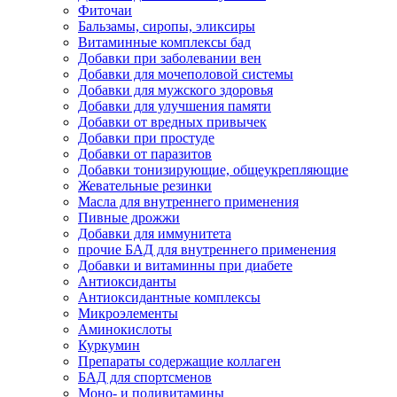
Фиточаи
Бальзамы, сиропы, эликсиры
Витаминные комплексы бад
Добавки при заболевании вен
Добавки для мочеполовой системы
Добавки для мужского здоровья
Добавки для улучшения памяти
Добавки от вредных привычек
Добавки при простуде
Добавки от паразитов
Добавки тонизирующие, общеукрепляющие
Жевательные резинки
Масла для внутреннего применения
Пивные дрожжи
Добавки для иммунитета
прочие БАД для внутреннего применения
Добавки и витаминны при диабете
Антиоксиданты
Антиоксидантные комплексы
Микроэлементы
Аминокислоты
Куркумин
Препараты содержащие коллаген
БАД для спортсменов
Моно- и поливитамины