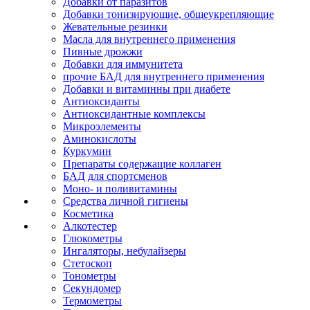
Добавки от паразитов
Добавки тонизирующие, общеукрепляющие
Жевательные резинки
Масла для внутреннего применения
Пивные дрожжи
Добавки для иммунитета
прочие БАД для внутреннего применения
Добавки и витаминны при диабете
Антиоксиданты
Антиоксидантные комплексы
Микроэлементы
Аминокислоты
Куркумин
Препараты содержащие коллаген
БАД для спортсменов
Моно- и поливитамины
Средства личной гигиены
Косметика
Алкотестер
Глюкометры
Ингаляторы, небулайзеры
Стетоскоп
Тонометры
Секундомер
Термометры