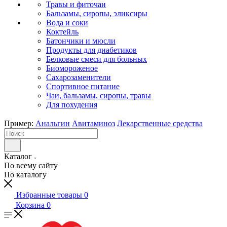
Травы и фиточаи
Бальзамы, сиропы, эликсиры
Вода и соки
Коктейль
Батончики и мюсли
Продукты для диабетиков
Белковые смеси для больных
Биомороженое
Сахарозаменители
Спортивное питание
Чаи, бальзамы, сиропы, травы
Для похудения
Пример:
Анальгин
Авитаминоз
Лекарственные средства
Каталог
По всему сайту
По каталогу
Избранные товары
0
Корзина
0