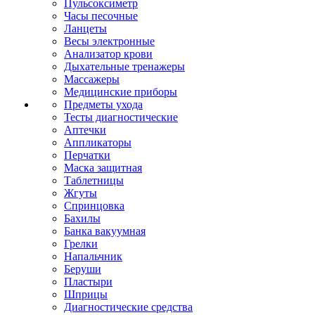
Пульсоксиметр
Часы песочные
Ланцеты
Весы электронные
Анализатор крови
Дыхательные тренажеры
Массажеры
Медицинские приборы
Предметы ухода
Тесты диагностические
Аптечки
Аппликаторы
Перчатки
Маска защитная
Таблетницы
Жгуты
Спринцовка
Бахилы
Банка вакуумная
Грелки
Напальчник
Беруши
Пластыри
Шприцы
Диагностические средства