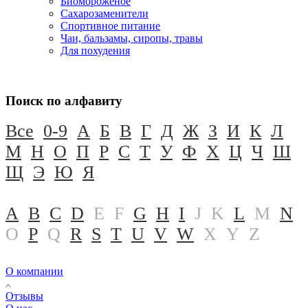
Биомороженое
Сахарозаменители
Спортивное питание
Чаи, бальзамы, сиропы, травы
Для похудения
Поиск по алфавиту
Все
0-9
А
Б
В
Г
Д
Ж
З
И
К
Л
М
Н
О
П
Р
С
Т
У
Ф
Х
Ц
Ч
Ш
Щ
Э
Ю
Я
A
B
C
D
E
F
G
H
I
J
K
L
M
N
O
P
Q
R
S
T
U
V
W
X
Y
Z
О компании
Отзывы