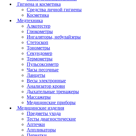
Гигиена и косметика
Средства личной гигиены
Косметика
Медтехника
Алкотестер
Глюкометры
Ингаляторы, небулайзеры
Стетоскоп
Тонометры
Секундомер
Термометры
Пульсоксиметр
Часы песочные
Ланцеты
Весы электронные
Анализатор крови
Дыхательные тренажеры
Массажеры
Медицинские приборы
Медицинские изделия
Предметы ухода
Тесты диагностические
Аптечки
Аппликаторы
Перчатки