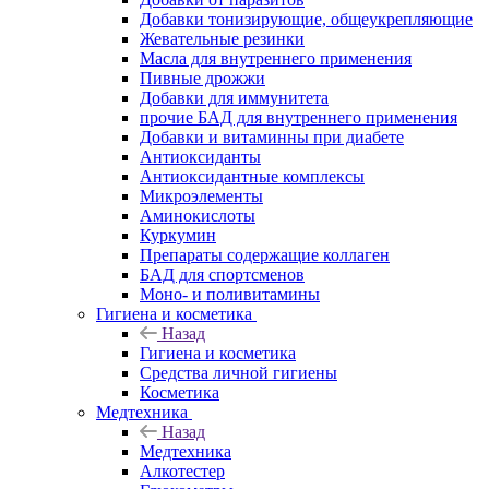
Добавки тонизирующие, общеукрепляющие
Жевательные резинки
Масла для внутреннего применения
Пивные дрожжи
Добавки для иммунитета
прочие БАД для внутреннего применения
Добавки и витаминны при диабете
Антиоксиданты
Антиоксидантные комплексы
Микроэлементы
Аминокислоты
Куркумин
Препараты содержащие коллаген
БАД для спортсменов
Моно- и поливитамины
Гигиена и косметика
Назад
Гигиена и косметика
Средства личной гигиены
Косметика
Медтехника
Назад
Медтехника
Алкотестер