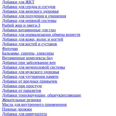
Добавки для ЖКТ
Добавки для сердца и сосудов
Добавки для женского здоровья
Добавки для похудения и очищения
Добавки для нервной системы
Рыбий жир и омега-3
Добавки витаминные для глаз
Добавки для нормализации обмена веществ
Добавки для кожи, волос и ногтей
Добавки для костей и суставов
Фиточаи
Бальзамы, сиропы, эликсиры
Витаминные комплексы бад
Добавки при заболевании вен
Добавки для мочеполовой системы
Добавки для мужского здоровья
Добавки для улучшения памяти
Добавки от вредных привычек
Добавки при простуде
Добавки от паразитов
Добавки тонизирующие, общеукрепляющие
Жевательные резинки
Масла для внутреннего применения
Пивные дрожжи
Добавки для иммунитета