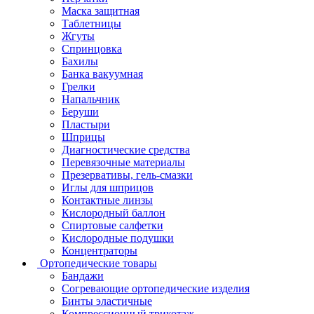
Маска защитная
Таблетницы
Жгуты
Спринцовка
Бахилы
Банка вакуумная
Грелки
Напальчник
Беруши
Пластыри
Шприцы
Диагностические средства
Перевязочные материалы
Презервативы, гель-смазки
Иглы для шприцов
Контактные линзы
Кислородный баллон
Спиртовые салфетки
Кислородные подушки
Концентраторы
Ортопедические товары
Бандажи
Согревающие ортопедические изделия
Бинты эластичные
Компрессионный трикотаж