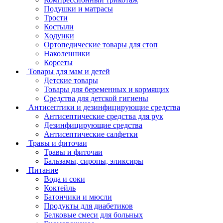
Подушки и матрасы
Трости
Костыли
Ходунки
Ортопедические товары для стоп
Наколенники
Корсеты
Товары для мам и детей
Детские товары
Товары для беременных и кормящих
Средства для детской гигиены
Антисептики и дезинфицирующие средства
Антисептические средства для рук
Дезинфицирующие средства
Антисептические салфетки
Травы и фиточаи
Травы и фиточаи
Бальзамы, сиропы, эликсиры
Питание
Вода и соки
Коктейль
Батончики и мюсли
Продукты для диабетиков
Белковые смеси для больных