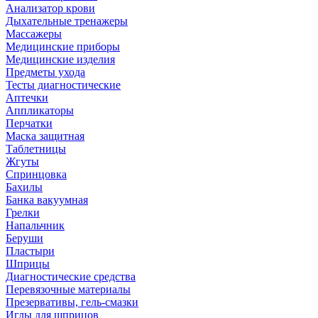
Анализатор крови
Дыхательные тренажеры
Массажеры
Медицинские приборы
Медицинские изделия
Предметы ухода
Тесты диагностические
Аптечки
Аппликаторы
Перчатки
Маска защитная
Таблетницы
Жгуты
Спринцовка
Бахилы
Банка вакуумная
Грелки
Напальчник
Беруши
Пластыри
Шприцы
Диагностические средства
Перевязочные материалы
Презервативы, гель-смазки
Иглы для шприцов