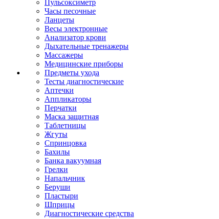
Пульсоксиметр
Часы песочные
Ланцеты
Весы электронные
Анализатор крови
Дыхательные тренажеры
Массажеры
Медицинские приборы
Предметы ухода
Тесты диагностические
Аптечки
Аппликаторы
Перчатки
Маска защитная
Таблетницы
Жгуты
Спринцовка
Бахилы
Банка вакуумная
Грелки
Напальчник
Беруши
Пластыри
Шприцы
Диагностические средства