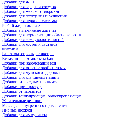
Добавки для ЖКТ
Добавки для сердца и сосудов
Добавки для женского здоровья
Добавки для похудения и очищения
Добавки для нервной системы
Рыбий жир и омега-3
Добавки витаминные для глаз
Добавки для нормализации обмена веществ
Добавки для кожи, волос и ногтей
Добавки для костей и суставов
Фиточаи
Бальзамы, сиропы, эликсиры
Витаминные комплексы бад
Добавки при заболевании вен
Добавки для мочеполовой системы
Добавки для мужского здоровья
Добавки для улучшения памяти
Добавки от вредных привычек
Добавки при простуде
Добавки от паразитов
Добавки тонизирующие, общеукрепляющие
Жевательные резинки
Масла для внутреннего применения
Пивные дрожжи
Добавки для иммунитета