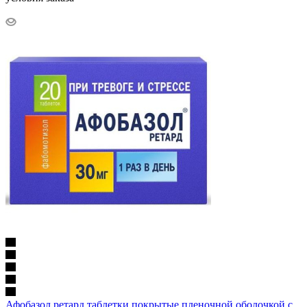
Афобазол ретард таблетки покрытые пленочной оболочкой с