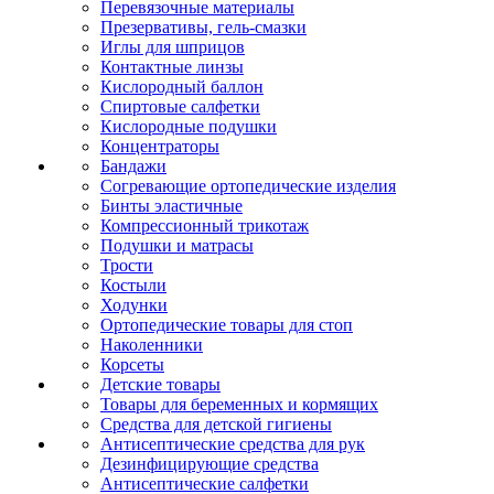
Перевязочные материалы
Презервативы, гель-смазки
Иглы для шприцов
Контактные линзы
Кислородный баллон
Спиртовые салфетки
Кислородные подушки
Концентраторы
Бандажи
Согревающие ортопедические изделия
Бинты эластичные
Компрессионный трикотаж
Подушки и матрасы
Трости
Костыли
Ходунки
Ортопедические товары для стоп
Наколенники
Корсеты
Детские товары
Товары для беременных и кормящих
Средства для детской гигиены
Антисептические средства для рук
Дезинфицирующие средства
Антисептические салфетки