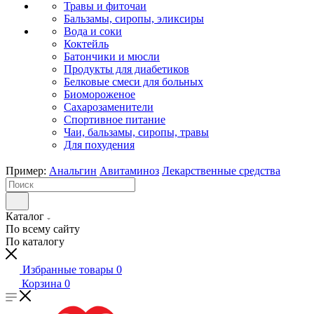
Травы и фиточаи
Бальзамы, сиропы, эликсиры
Вода и соки
Коктейль
Батончики и мюсли
Продукты для диабетиков
Белковые смеси для больных
Биомороженое
Сахарозаменители
Спортивное питание
Чаи, бальзамы, сиропы, травы
Для похудения
Пример:
Анальгин
Авитаминоз
Лекарственные средства
Каталог
По всему сайту
По каталогу
Избранные товары
0
Корзина
0