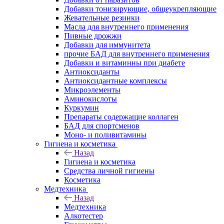
Добавки тонизирующие, общеукрепляющие
Жевательные резинки
Масла для внутреннего применения
Пивные дрожжи
Добавки для иммунитета
прочие БАД для внутреннего применения
Добавки и витаминны при диабете
Антиоксиданты
Антиоксидантные комплексы
Микроэлементы
Аминокислоты
Куркумин
Препараты содержащие коллаген
БАД для спортсменов
Моно- и поливитамины
Гигиена и косметика
Назад
Гигиена и косметика
Средства личной гигиены
Косметика
Медтехника
Назад
Медтехника
Алкотестер