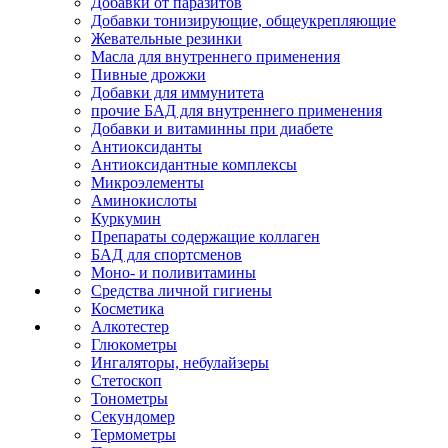
Добавки от паразитов
Добавки тонизирующие, общеукрепляющие
Жевательные резинки
Масла для внутреннего применения
Пивные дрожжи
Добавки для иммунитета
прочие БАД для внутреннего применения
Добавки и витаминны при диабете
Антиоксиданты
Антиоксидантные комплексы
Микроэлементы
Аминокислоты
Куркумин
Препараты содержащие коллаген
БАД для спортсменов
Моно- и поливитамины
Средства личной гигиены
Косметика
Алкотестер
Глюкометры
Ингаляторы, небулайзеры
Стетоскоп
Тонометры
Секундомер
Термометры