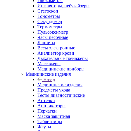
Глюкометры
Ингаляторы, небулайзеры
Стетоскоп
Тонометры
Секундомер
Термометры
Пульсоксиметр
Часы песочные
Ланцеты
Весы электронные
Анализатор крови
Дыхательные тренажеры
Массажеры
Медицинские приборы
Медицинские изделия
Назад
Медицинские изделия
Предметы ухода
Тесты диагностические
Аптечки
Аппликаторы
Перчатки
Маска защитная
Таблетницы
Жгуты