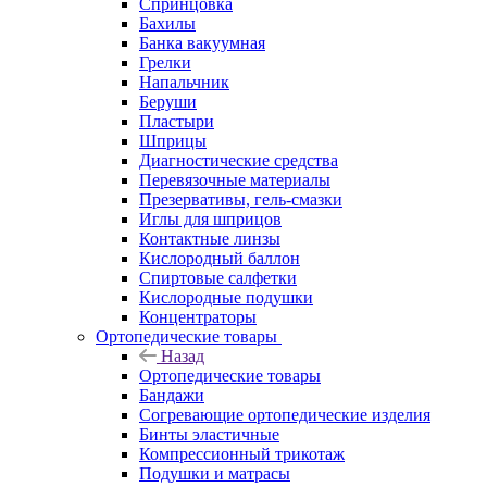
Спринцовка
Бахилы
Банка вакуумная
Грелки
Напальчник
Беруши
Пластыри
Шприцы
Диагностические средства
Перевязочные материалы
Презервативы, гель-смазки
Иглы для шприцов
Контактные линзы
Кислородный баллон
Спиртовые салфетки
Кислородные подушки
Концентраторы
Ортопедические товары
Назад
Ортопедические товары
Бандажи
Согревающие ортопедические изделия
Бинты эластичные
Компрессионный трикотаж
Подушки и матрасы