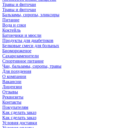
Травы и фиточаи
Травы и фиточаи
Бальзамы, сиропы, эликсиры
Питание
Вода и соки
Коктейль
Батончики и мюсли
Продукты для диабетиков
Белковые смеси для больных
Биомороженое
Сахарозаменители
Спортивное питание
Чаи, бальзамы, сиропы, травы
Для похудения
О компании
Вакансии
Лицензии
Отзывы
Реквизиты
Контакты
Покупателям
Как сделать заказ
Как сделать заказ
Условия доставки
Условия оплаты