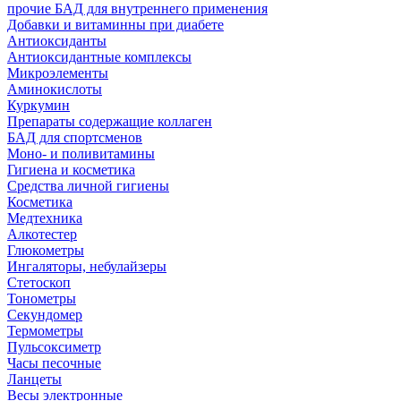
прочие БАД для внутреннего применения
Добавки и витаминны при диабете
Антиоксиданты
Антиоксидантные комплексы
Микроэлементы
Аминокислоты
Куркумин
Препараты содержащие коллаген
БАД для спортсменов
Моно- и поливитамины
Гигиена и косметика
Средства личной гигиены
Косметика
Медтехника
Алкотестер
Глюкометры
Ингаляторы, небулайзеры
Стетоскоп
Тонометры
Секундомер
Термометры
Пульсоксиметр
Часы песочные
Ланцеты
Весы электронные