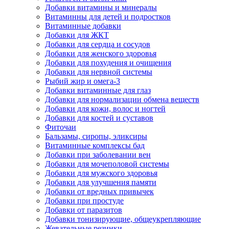
Добавки витамины и минералы
Витаминны для детей и подростков
Витаминные добавки
Добавки для ЖКТ
Добавки для сердца и сосудов
Добавки для женского здоровья
Добавки для похудения и очищения
Добавки для нервной системы
Рыбий жир и омега-3
Добавки витаминные для глаз
Добавки для нормализации обмена веществ
Добавки для кожи, волос и ногтей
Добавки для костей и суставов
Фиточаи
Бальзамы, сиропы, эликсиры
Витаминные комплексы бад
Добавки при заболевании вен
Добавки для мочеполовой системы
Добавки для мужского здоровья
Добавки для улучшения памяти
Добавки от вредных привычек
Добавки при простуде
Добавки от паразитов
Добавки тонизирующие, общеукрепляющие
Жевательные резинки