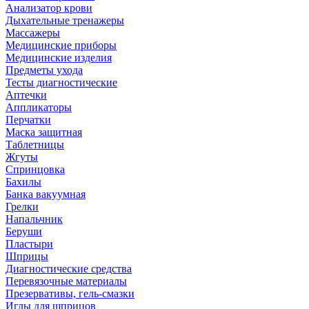
Анализатор крови
Дыхательные тренажеры
Массажеры
Медицинские приборы
Медицинские изделия
Предметы ухода
Тесты диагностические
Аптечки
Аппликаторы
Перчатки
Маска защитная
Таблетницы
Жгуты
Спринцовка
Бахилы
Банка вакуумная
Грелки
Напальчник
Беруши
Пластыри
Шприцы
Диагностические средства
Перевязочные материалы
Презервативы, гель-смазки
Иглы для шприцов