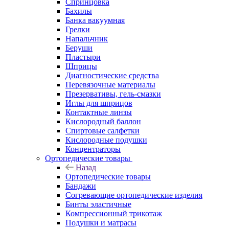
Спринцовка
Бахилы
Банка вакуумная
Грелки
Напальчник
Беруши
Пластыри
Шприцы
Диагностические средства
Перевязочные материалы
Презервативы, гель-смазки
Иглы для шприцов
Контактные линзы
Кислородный баллон
Спиртовые салфетки
Кислородные подушки
Концентраторы
Ортопедические товары
Назад
Ортопедические товары
Бандажи
Согревающие ортопедические изделия
Бинты эластичные
Компрессионный трикотаж
Подушки и матрасы