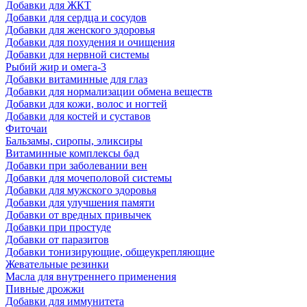
Добавки для ЖКТ
Добавки для сердца и сосудов
Добавки для женского здоровья
Добавки для похудения и очищения
Добавки для нервной системы
Рыбий жир и омега-3
Добавки витаминные для глаз
Добавки для нормализации обмена веществ
Добавки для кожи, волос и ногтей
Добавки для костей и суставов
Фиточаи
Бальзамы, сиропы, эликсиры
Витаминные комплексы бад
Добавки при заболевании вен
Добавки для мочеполовой системы
Добавки для мужского здоровья
Добавки для улучшения памяти
Добавки от вредных привычек
Добавки при простуде
Добавки от паразитов
Добавки тонизирующие, общеукрепляющие
Жевательные резинки
Масла для внутреннего применения
Пивные дрожжи
Добавки для иммунитета