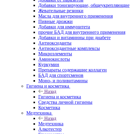
Добавки тонизирующие, общеукрепляющие
Жевательные резинки
Масла для внутреннего применения
Пивные дрожжи
Добавки для иммунитета
прочие БАД для внутреннего применения
Добавки и витаминны при диабете
Антиоксиданты
Антиоксидантные комплексы
Микроэлементы
Аминокислоты
Куркумин
Препараты содержащие коллаген
БАД для спортсменов
Моно- и поливитамины
Гигиена и косметика
Назад
Гигиена и косметика
Средства личной гигиены
Косметика
Медтехника
Назад
Медтехника
Алкотестер