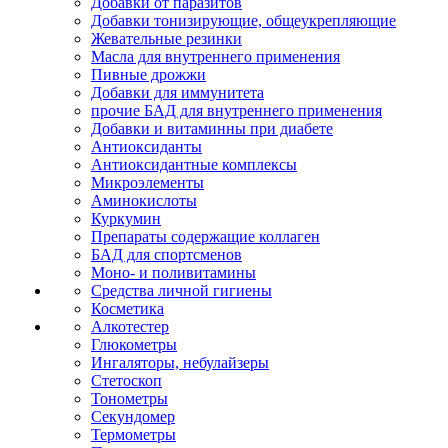
Добавки от паразитов
Добавки тонизирующие, общеукрепляющие
Жевательные резинки
Масла для внутреннего применения
Пивные дрожжи
Добавки для иммунитета
прочие БАД для внутреннего применения
Добавки и витаминны при диабете
Антиоксиданты
Антиоксидантные комплексы
Микроэлементы
Аминокислоты
Куркумин
Препараты содержащие коллаген
БАД для спортсменов
Моно- и поливитамины
Средства личной гигиены
Косметика
Алкотестер
Глюкометры
Ингаляторы, небулайзеры
Стетоскоп
Тонометры
Секундомер
Термометры