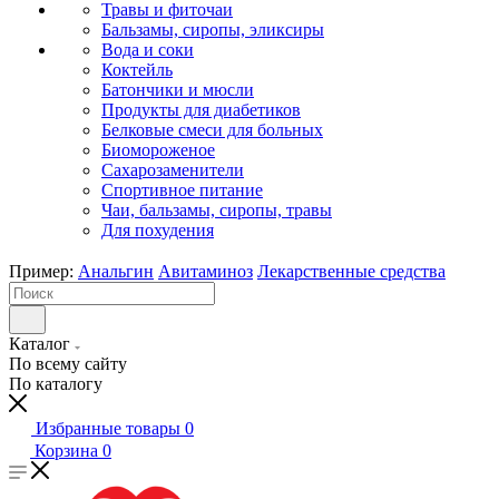
Травы и фиточаи
Бальзамы, сиропы, эликсиры
Вода и соки
Коктейль
Батончики и мюсли
Продукты для диабетиков
Белковые смеси для больных
Биомороженое
Сахарозаменители
Спортивное питание
Чаи, бальзамы, сиропы, травы
Для похудения
Пример:
Анальгин
Авитаминоз
Лекарственные средства
Каталог
По всему сайту
По каталогу
Избранные товары
0
Корзина
0