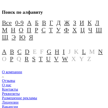
Поиск по алфавиту
Все
0-9
А
Б
В
Г
Д
Ж
З
И
К
Л
М
Н
О
П
Р
С
Т
У
Ф
Х
Ц
Ч
Ш
Щ
Э
Ю
Я
A
B
C
D
E
F
G
H
I
J
K
L
M
N
O
P
Q
R
S
T
U
V
W
X
Y
Z
О компании
Отзывы
О нас
Контакты
Реквизиты
Размещение рекламы
Лицензии
Вакансии