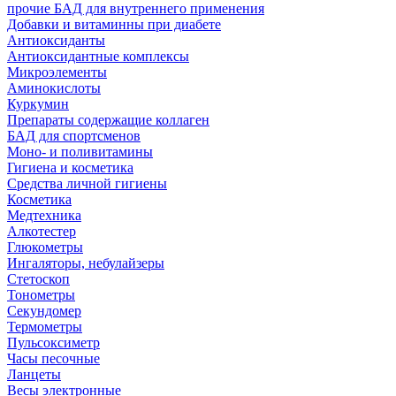
прочие БАД для внутреннего применения
Добавки и витаминны при диабете
Антиоксиданты
Антиоксидантные комплексы
Микроэлементы
Аминокислоты
Куркумин
Препараты содержащие коллаген
БАД для спортсменов
Моно- и поливитамины
Гигиена и косметика
Средства личной гигиены
Косметика
Медтехника
Алкотестер
Глюкометры
Ингаляторы, небулайзеры
Стетоскоп
Тонометры
Секундомер
Термометры
Пульсоксиметр
Часы песочные
Ланцеты
Весы электронные