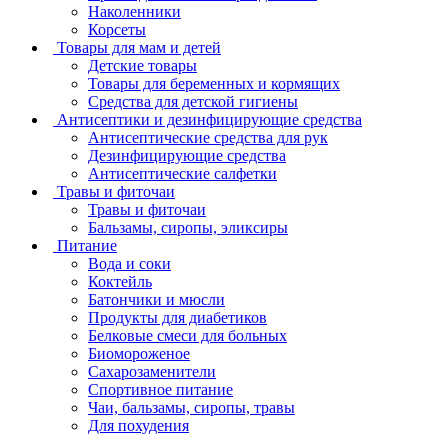
Наколенники
Корсеты
Товары для мам и детей
Детские товары
Товары для беременных и кормящих
Средства для детской гигиены
Антисептики и дезинфицирующие средства
Антисептические средства для рук
Дезинфицирующие средства
Антисептические салфетки
Травы и фиточаи
Травы и фиточаи
Бальзамы, сиропы, эликсиры
Питание
Вода и соки
Коктейль
Батончики и мюсли
Продукты для диабетиков
Белковые смеси для больных
Биомороженое
Сахарозаменители
Спортивное питание
Чаи, бальзамы, сиропы, травы
Для похудения