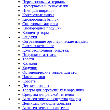
Перевязочные материалы
Презервативы, гель-смазки
Иглы для шприцов
Контактные линзы
Кислородный баллон
Спиртовые салфетки
Кислородные подушки
Концентраторы
Бандажи
Согревающие ортопедические изделия
Бинты эластичные
Компрессионный трикотаж
Подушки и матрасы
Трости
Костыли
Ходунки
Ортопедические товары для стоп
Наколенники
Корсеты
Детские товары
Товары для беременных и кормящих
Средства для детской гигиены
Антисептические средства для рук
Дезинфицирующие средства
Антисептические салфетки