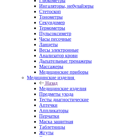
Глюкометры
Ингаляторы, небулайзеры
Стетоскоп
Тонометры
Секундомер
Термометры
Пульсоксиметр
Часы песочные
Ланцеты
Весы электронные
Анализатор крови
Дыхательные тренажеры
Массажеры
Медицинские приборы
Медицинские изделия
Назад
Медицинские изделия
Предметы ухода
Тесты диагностические
Аптечки
Аппликаторы
Перчатки
Маска защитная
Таблетницы
Жгуты