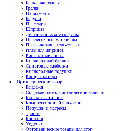
Банка вакуумная
Грелки
Напальчник
Беруши
Пластыри
Шприцы
Диагностические средства
Перевязочные материалы
Презервативы, гель-смазки
Иглы для шприцов
Контактные линзы
Кислородный баллон
Спиртовые салфетки
Кислородные подушки
Концентраторы
Ортопедические товары
Бандажи
Согревающие ортопедические изделия
Бинты эластичные
Компрессионный трикотаж
Подушки и матрасы
Трости
Костыли
Ходунки
Ортопедические товары для стоп