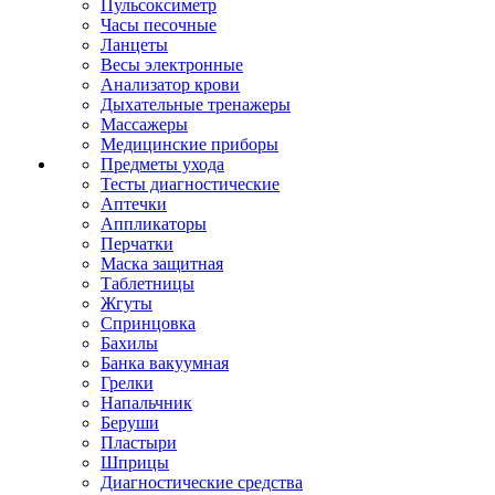
Пульсоксиметр
Часы песочные
Ланцеты
Весы электронные
Анализатор крови
Дыхательные тренажеры
Массажеры
Медицинские приборы
Предметы ухода
Тесты диагностические
Аптечки
Аппликаторы
Перчатки
Маска защитная
Таблетницы
Жгуты
Спринцовка
Бахилы
Банка вакуумная
Грелки
Напальчник
Беруши
Пластыри
Шприцы
Диагностические средства