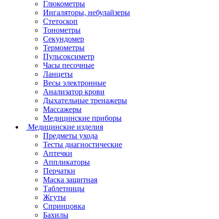
Глюкометры
Ингаляторы, небулайзеры
Стетоскоп
Тонометры
Секундомер
Термометры
Пульсоксиметр
Часы песочные
Ланцеты
Весы электронные
Анализатор крови
Дыхательные тренажеры
Массажеры
Медицинские приборы
Медицинские изделия
Предметы ухода
Тесты диагностические
Аптечки
Аппликаторы
Перчатки
Маска защитная
Таблетницы
Жгуты
Спринцовка
Бахилы