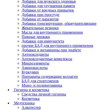
Добавки для мужского здоровья
Добавки для улучшения памяти
Добавки от вредных привычек
Добавки при простуде
Добавки от паразитов
Добавки тонизирующие, общеукрепляющие
Жевательные резинки
Масла для внутреннего применения
Пивные дрожжи
Добавки для иммунитета
прочие БАД для внутреннего применения
Добавки и витаминны при диабете
Антиоксиданты
Антиоксидантные комплексы
Микроэлементы
Аминокислоты
Куркумин
Препараты содержащие коллаген
БАД для спортсменов
Моно- и поливитамины
Гигиена и косметика
Средства личной гигиены
Косметика
Медтехника
Алкотестер