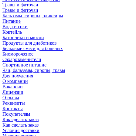
Травы и фиточаи
Травы и фиточаи
Бальзамы, сиропы, эликсиры
Питание
Вода и соки
Коктейль
Батончики и мюсли
Продукты для диабетиков
Белковые смеси для больных
Биомороженое
Сахарозаменители
Спортивное питание
Чаи, бальзамы, сиропы, травы
Для похудения
О компании
Вакансии
Лицензии
Отзывы
Реквизиты
Контакты
Покупателям
Как сделать заказ
Как сделать заказ
Условия доставки
Условия оплаты