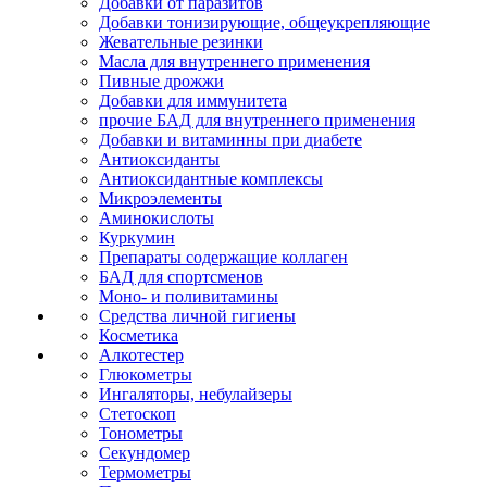
Добавки от паразитов
Добавки тонизирующие, общеукрепляющие
Жевательные резинки
Масла для внутреннего применения
Пивные дрожжи
Добавки для иммунитета
прочие БАД для внутреннего применения
Добавки и витаминны при диабете
Антиоксиданты
Антиоксидантные комплексы
Микроэлементы
Аминокислоты
Куркумин
Препараты содержащие коллаген
БАД для спортсменов
Моно- и поливитамины
Средства личной гигиены
Косметика
Алкотестер
Глюкометры
Ингаляторы, небулайзеры
Стетоскоп
Тонометры
Секундомер
Термометры