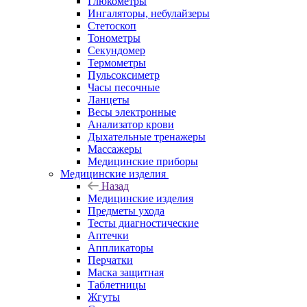
Глюкометры
Ингаляторы, небулайзеры
Стетоскоп
Тонометры
Секундомер
Термометры
Пульсоксиметр
Часы песочные
Ланцеты
Весы электронные
Анализатор крови
Дыхательные тренажеры
Массажеры
Медицинские приборы
Медицинские изделия
Назад
Медицинские изделия
Предметы ухода
Тесты диагностические
Аптечки
Аппликаторы
Перчатки
Маска защитная
Таблетницы
Жгуты