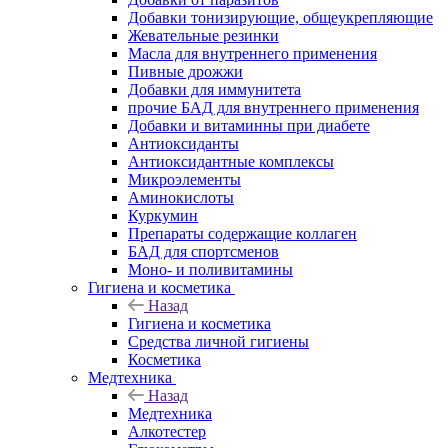
Добавки тонизирующие, общеукрепляющие
Жевательные резинки
Масла для внутреннего применения
Пивные дрожжи
Добавки для иммунитета
прочие БАД для внутреннего применения
Добавки и витаминны при диабете
Антиоксиданты
Антиоксидантные комплексы
Микроэлементы
Аминокислоты
Куркумин
Препараты содержащие коллаген
БАД для спортсменов
Моно- и поливитамины
Гигиена и косметика
Назад
Гигиена и косметика
Средства личной гигиены
Косметика
Медтехника
Назад
Медтехника
Алкотестер