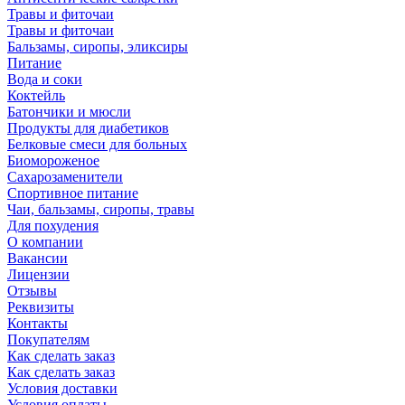
Травы и фиточаи
Травы и фиточаи
Бальзамы, сиропы, эликсиры
Питание
Вода и соки
Коктейль
Батончики и мюсли
Продукты для диабетиков
Белковые смеси для больных
Биомороженое
Сахарозаменители
Спортивное питание
Чаи, бальзамы, сиропы, травы
Для похудения
О компании
Вакансии
Лицензии
Отзывы
Реквизиты
Контакты
Покупателям
Как сделать заказ
Как сделать заказ
Условия доставки
Условия оплаты