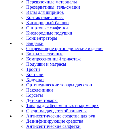
Перевязочные материалы
Презервативы, гель-смазки
Иглы для шприцов
Контактные линзы
Кислородный баллон
Спиртовые салфетки
Кислородные подушки
Концентраторы
Бандажи
Согревающие ортопедические изделия
Бинты эластичные
Компрессионный трикотаж
Подушки и матрасы
Трости
Костыли
Ходунки
Ортопедические товары для стоп
Наколенники
Корсеты
Детские товары
Товары для беременных и кормящих
Средства для детской гигиены
Антисептические средства для рук
Дезинфицирующие средства
Антисептические салфетки