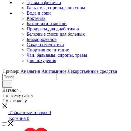
Травы и фиточаи
Бальзамы, сиропы, эликсиры
Вода и соки
Коктейль
Батончики и мюсли
Продукты для диабетиков
Белковые смеси для больных
Биомороженое
Сахарозаменители
Спортивное питание
Чаи, бальзамы, сиропы, травы
Для похудения
Пример:
Анальгин
Авитаминоз
Лекарственные средства
Каталог
По всему сайту
По каталогу
Избранные товары
0
Корзина
0