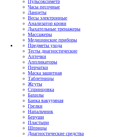
Пульсоксиметр
Часы песочные
Ланцеты
Весы электронные
Анализатор крови
Дыхательные тренажеры
Массажеры
Медицинские приборы
Предметы ухода
Тесты диагностические
Аптечки
Аппликаторы
Перчатки
Маска защитная
Таблетницы
Жгуты
Спринцовка
Бахилы
Банка вакуумная
Грелки
Напальчник
Беруши
Пластыри
Шприцы
Диагностические средства