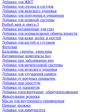
Добавки для ЖКТ
Добавки для сердца и сосудов
Добавки для женского здоровья
Добавки для похудения и очищения
Добавки для нервной системы
Рыбий жир и омега-3
Добавки витаминные для глаз
Добавки для нормализации обмена веществ
Добавки для кожи, волос и ногтей
Добавки для костей и суставов
Фиточаи
Бальзамы, сиропы, эликсиры
Витаминные комплексы бад
Добавки при заболевании вен
Добавки для мочеполовой системы
Добавки для мужского здоровья
Добавки для улучшения памяти
Добавки от вредных привычек
Добавки при простуде
Добавки от паразитов
Добавки тонизирующие, общеукрепляющие
Жевательные резинки
Масла для внутреннего применения
Пивные дрожжи
Добавки для иммунитета