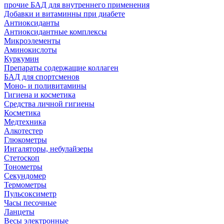
прочие БАД для внутреннего применения
Добавки и витаминны при диабете
Антиоксиданты
Антиоксидантные комплексы
Микроэлементы
Аминокислоты
Куркумин
Препараты содержащие коллаген
БАД для спортсменов
Моно- и поливитамины
Гигиена и косметика
Средства личной гигиены
Косметика
Медтехника
Алкотестер
Глюкометры
Ингаляторы, небулайзеры
Стетоскоп
Тонометры
Секундомер
Термометры
Пульсоксиметр
Часы песочные
Ланцеты
Весы электронные