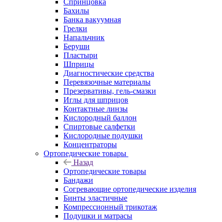
Спринцовка
Бахилы
Банка вакуумная
Грелки
Напальчник
Беруши
Пластыри
Шприцы
Диагностические средства
Перевязочные материалы
Презервативы, гель-смазки
Иглы для шприцов
Контактные линзы
Кислородный баллон
Спиртовые салфетки
Кислородные подушки
Концентраторы
Ортопедические товары
Назад
Ортопедические товары
Бандажи
Согревающие ортопедические изделия
Бинты эластичные
Компрессионный трикотаж
Подушки и матрасы