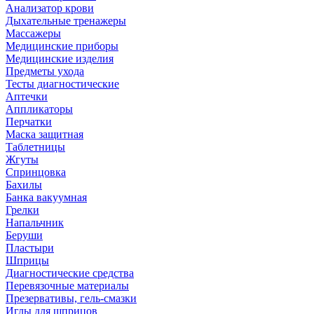
Анализатор крови
Дыхательные тренажеры
Массажеры
Медицинские приборы
Медицинские изделия
Предметы ухода
Тесты диагностические
Аптечки
Аппликаторы
Перчатки
Маска защитная
Таблетницы
Жгуты
Спринцовка
Бахилы
Банка вакуумная
Грелки
Напальчник
Беруши
Пластыри
Шприцы
Диагностические средства
Перевязочные материалы
Презервативы, гель-смазки
Иглы для шприцов