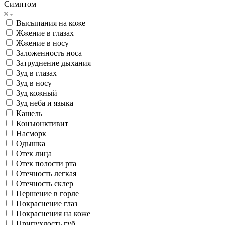
Симптом
Высыпания на коже
Жжение в глазах
Жжение в носу
Заложенность носа
Затруднение дыхания
Зуд в глазах
Зуд в носу
Зуд кожный
Зуд неба и языка
Кашель
Конъюнктивит
Насморк
Одышка
Отек лица
Отек полости рта
Отечность легкая
Отечность склер
Першение в горле
Покраснение глаз
Покраснения на коже
Припухлость губ