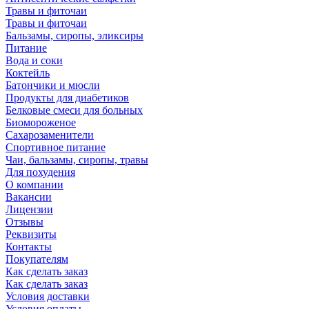
Травы и фиточаи
Травы и фиточаи
Бальзамы, сиропы, эликсиры
Питание
Вода и соки
Коктейль
Батончики и мюсли
Продукты для диабетиков
Белковые смеси для больных
Биомороженое
Сахарозаменители
Спортивное питание
Чаи, бальзамы, сиропы, травы
Для похудения
О компании
Вакансии
Лицензии
Отзывы
Реквизиты
Контакты
Покупателям
Как сделать заказ
Как сделать заказ
Условия доставки
Условия оплаты