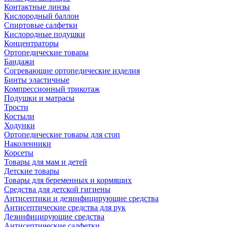
Контактные линзы
Кислородный баллон
Спиртовые салфетки
Кислородные подушки
Концентраторы
Ортопедические товары
Бандажи
Согревающие ортопедические изделия
Бинты эластичные
Компрессионный трикотаж
Подушки и матрасы
Трости
Костыли
Ходунки
Ортопедические товары для стоп
Наколенники
Корсеты
Товары для мам и детей
Детские товары
Товары для беременных и кормящих
Средства для детской гигиены
Антисептики и дезинфицирующие средства
Антисептические средства для рук
Дезинфицирующие средства
Антисептические салфетки