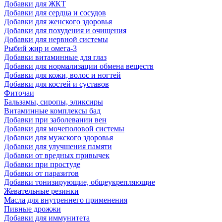
Добавки для ЖКТ
Добавки для сердца и сосудов
Добавки для женского здоровья
Добавки для похудения и очищения
Добавки для нервной системы
Рыбий жир и омега-3
Добавки витаминные для глаз
Добавки для нормализации обмена веществ
Добавки для кожи, волос и ногтей
Добавки для костей и суставов
Фиточаи
Бальзамы, сиропы, эликсиры
Витаминные комплексы бад
Добавки при заболевании вен
Добавки для мочеполовой системы
Добавки для мужского здоровья
Добавки для улучшения памяти
Добавки от вредных привычек
Добавки при простуде
Добавки от паразитов
Добавки тонизирующие, общеукрепляющие
Жевательные резинки
Масла для внутреннего применения
Пивные дрожжи
Добавки для иммунитета