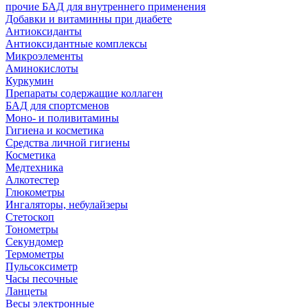
прочие БАД для внутреннего применения
Добавки и витаминны при диабете
Антиоксиданты
Антиоксидантные комплексы
Микроэлементы
Аминокислоты
Куркумин
Препараты содержащие коллаген
БАД для спортсменов
Моно- и поливитамины
Гигиена и косметика
Средства личной гигиены
Косметика
Медтехника
Алкотестер
Глюкометры
Ингаляторы, небулайзеры
Стетоскоп
Тонометры
Секундомер
Термометры
Пульсоксиметр
Часы песочные
Ланцеты
Весы электронные