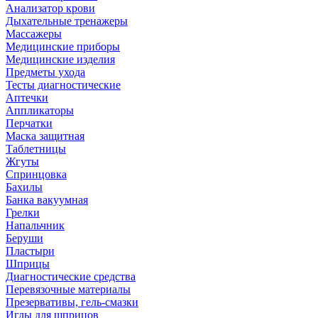
Анализатор крови
Дыхательные тренажеры
Массажеры
Медицинские приборы
Медицинские изделия
Предметы ухода
Тесты диагностические
Аптечки
Аппликаторы
Перчатки
Маска защитная
Таблетницы
Жгуты
Спринцовка
Бахилы
Банка вакуумная
Грелки
Напальчник
Беруши
Пластыри
Шприцы
Диагностические средства
Перевязочные материалы
Презервативы, гель-смазки
Иглы для шприцов