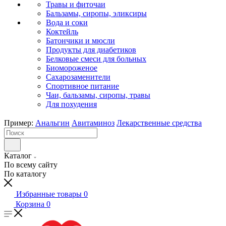
Травы и фиточаи
Бальзамы, сиропы, эликсиры
Вода и соки
Коктейль
Батончики и мюсли
Продукты для диабетиков
Белковые смеси для больных
Биомороженое
Сахарозаменители
Спортивное питание
Чаи, бальзамы, сиропы, травы
Для похудения
Пример:
Анальгин
Авитаминоз
Лекарственные средства
Каталог
По всему сайту
По каталогу
Избранные товары
0
Корзина
0