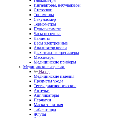
Глюкометры
Ингаляторы, небулайзеры
Стетоскоп
Тонометры
Секундомер
Термометры
Пульсоксиметр
Часы песочные
Ланцеты
Весы электронные
Анализатор крови
Дыхательные тренажеры
Массажеры
Медицинские приборы
Медицинские изделия
Назад
Медицинские изделия
Предметы ухода
Тесты диагностические
Аптечки
Аппликаторы
Перчатки
Маска защитная
Таблетницы
Жгуты