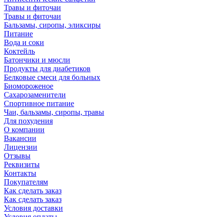
Травы и фиточаи
Травы и фиточаи
Бальзамы, сиропы, эликсиры
Питание
Вода и соки
Коктейль
Батончики и мюсли
Продукты для диабетиков
Белковые смеси для больных
Биомороженое
Сахарозаменители
Спортивное питание
Чаи, бальзамы, сиропы, травы
Для похудения
О компании
Вакансии
Лицензии
Отзывы
Реквизиты
Контакты
Покупателям
Как сделать заказ
Как сделать заказ
Условия доставки
Условия оплаты