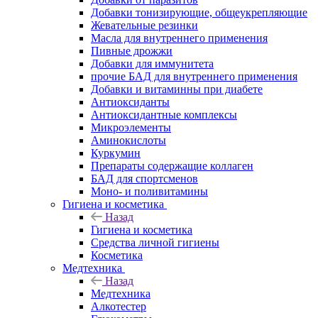
Добавки тонизирующие, общеукрепляющие
Жевательные резинки
Масла для внутреннего применения
Пивные дрожжи
Добавки для иммунитета
прочие БАД для внутреннего применения
Добавки и витаминны при диабете
Антиоксиданты
Антиоксидантные комплексы
Микроэлементы
Аминокислоты
Куркумин
Препараты содержащие коллаген
БАД для спортсменов
Моно- и поливитамины
Гигиена и косметика
Назад
Гигиена и косметика
Средства личной гигиены
Косметика
Медтехника
Назад
Медтехника
Алкотестер