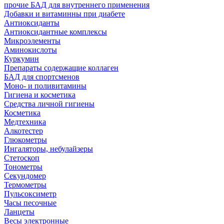
прочие БАД для внутреннего применения
Добавки и витаминны при диабете
Антиоксиданты
Антиоксидантные комплексы
Микроэлементы
Аминокислоты
Куркумин
Препараты содержащие коллаген
БАД для спортсменов
Моно- и поливитамины
Гигиена и косметика
Средства личной гигиены
Косметика
Медтехника
Алкотестер
Глюкометры
Ингаляторы, небулайзеры
Стетоскоп
Тонометры
Секундомер
Термометры
Пульсоксиметр
Часы песочные
Ланцеты
Весы электронные