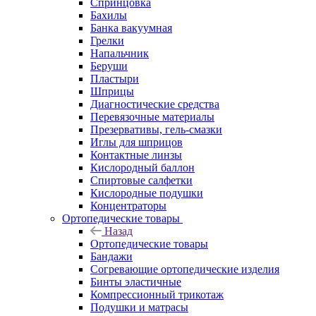
Спринцовка
Бахилы
Банка вакуумная
Грелки
Напальчник
Беруши
Пластыри
Шприцы
Диагностические средства
Перевязочные материалы
Презервативы, гель-смазки
Иглы для шприцов
Контактные линзы
Кислородный баллон
Спиртовые салфетки
Кислородные подушки
Концентраторы
Ортопедические товары
Назад
Ортопедические товары
Бандажи
Согревающие ортопедические изделия
Бинты эластичные
Компрессионный трикотаж
Подушки и матрасы