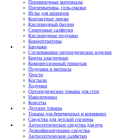
Перевязочные материалы
Презервативы, гель-смазки
Иглы для шприцов
Контактные линзы
Кислородный баллон
Спиртовые салфетки
Кислородные подушки
Концентраторы
Бандажи
Согревающие ортопедические изделия
Бинты эластичные
Компрессионный трикотаж
Подушки и матрасы
Трости
Костыли
Ходунки
Ортопедические товары для стоп
Наколенники
Корсеты
Детские товары
Товары для беременных и кормящих
Средства для детской гигиены
Антисептические средства для рук
Дезинфицирующие средства
Антисептические салфетки