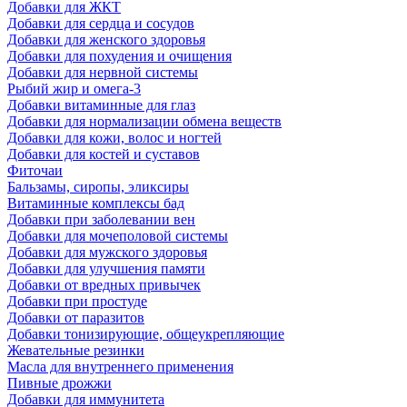
Добавки для ЖКТ
Добавки для сердца и сосудов
Добавки для женского здоровья
Добавки для похудения и очищения
Добавки для нервной системы
Рыбий жир и омега-3
Добавки витаминные для глаз
Добавки для нормализации обмена веществ
Добавки для кожи, волос и ногтей
Добавки для костей и суставов
Фиточаи
Бальзамы, сиропы, эликсиры
Витаминные комплексы бад
Добавки при заболевании вен
Добавки для мочеполовой системы
Добавки для мужского здоровья
Добавки для улучшения памяти
Добавки от вредных привычек
Добавки при простуде
Добавки от паразитов
Добавки тонизирующие, общеукрепляющие
Жевательные резинки
Масла для внутреннего применения
Пивные дрожжи
Добавки для иммунитета