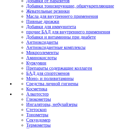
Добавки от паразитов
Добавки тонизирующие, общеукрепляющие
Жевательные резинки
Масла для внутреннего применения
Пивные дрожжи
Добавки для иммунитета
прочие БАД для внутреннего применения
Добавки и витаминны при диабете
Антиоксиданты
Антиоксидантные комплексы
Микроэлементы
Аминокислоты
Куркумин
Препараты содержащие коллаген
БАД для спортсменов
Моно- и поливитамины
Средства личной гигиены
Косметика
Алкотестер
Глюкометры
Ингаляторы, небулайзеры
Стетоскоп
Тонометры
Секундомер
Термометры