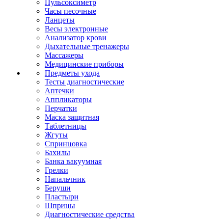
Пульсоксиметр
Часы песочные
Ланцеты
Весы электронные
Анализатор крови
Дыхательные тренажеры
Массажеры
Медицинские приборы
Предметы ухода
Тесты диагностические
Аптечки
Аппликаторы
Перчатки
Маска защитная
Таблетницы
Жгуты
Спринцовка
Бахилы
Банка вакуумная
Грелки
Напальчник
Беруши
Пластыри
Шприцы
Диагностические средства