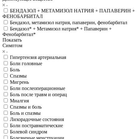
БЕНДАЗОЛ + МЕТАМИЗОЛ НАТРИЯ + ПАПАВЕРИН +
ФЕНОБАРБИТАЛ
Бендазол, метамизол натрия, папаверин, фенобарбитал
Бендазол* + Метамизол натрия* + Папаверин +
Фенобарбитал*
Показать
Симптом
Гипертензия артериальная
Боли головные
Боль
Спазмы
Мигрень
Боли послеоперационные
Боль после травм и операц
Миалгия
Спазмы и боль
Боль и спазмы
Лихорадочные состояния
Боли постравматические
Болевой синдром
Болезненые менструации