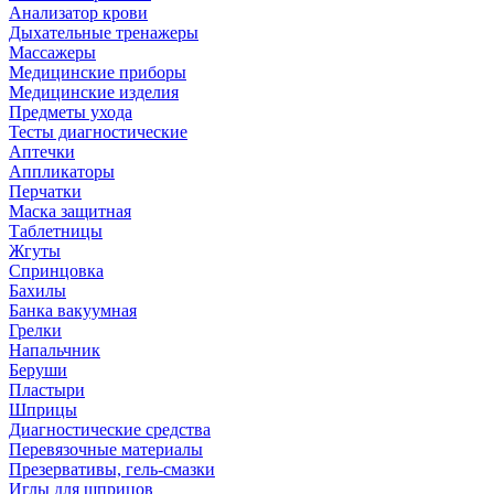
Анализатор крови
Дыхательные тренажеры
Массажеры
Медицинские приборы
Медицинские изделия
Предметы ухода
Тесты диагностические
Аптечки
Аппликаторы
Перчатки
Маска защитная
Таблетницы
Жгуты
Спринцовка
Бахилы
Банка вакуумная
Грелки
Напальчник
Беруши
Пластыри
Шприцы
Диагностические средства
Перевязочные материалы
Презервативы, гель-смазки
Иглы для шприцов