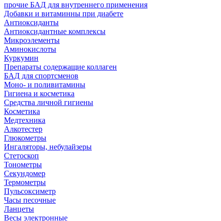
прочие БАД для внутреннего применения
Добавки и витаминны при диабете
Антиоксиданты
Антиоксидантные комплексы
Микроэлементы
Аминокислоты
Куркумин
Препараты содержащие коллаген
БАД для спортсменов
Моно- и поливитамины
Гигиена и косметика
Средства личной гигиены
Косметика
Медтехника
Алкотестер
Глюкометры
Ингаляторы, небулайзеры
Стетоскоп
Тонометры
Секундомер
Термометры
Пульсоксиметр
Часы песочные
Ланцеты
Весы электронные