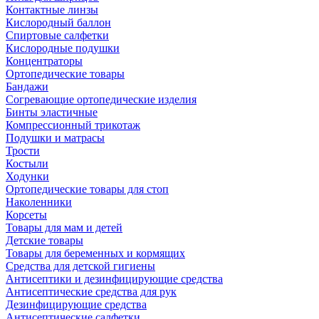
Контактные линзы
Кислородный баллон
Спиртовые салфетки
Кислородные подушки
Концентраторы
Ортопедические товары
Бандажи
Согревающие ортопедические изделия
Бинты эластичные
Компрессионный трикотаж
Подушки и матрасы
Трости
Костыли
Ходунки
Ортопедические товары для стоп
Наколенники
Корсеты
Товары для мам и детей
Детские товары
Товары для беременных и кормящих
Средства для детской гигиены
Антисептики и дезинфицирующие средства
Антисептические средства для рук
Дезинфицирующие средства
Антисептические салфетки