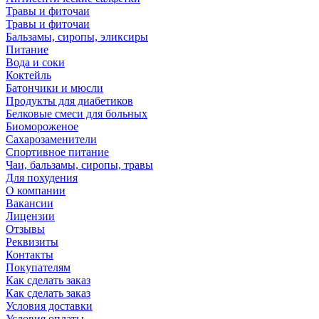
Травы и фиточаи
Травы и фиточаи
Бальзамы, сиропы, эликсиры
Питание
Вода и соки
Коктейль
Батончики и мюсли
Продукты для диабетиков
Белковые смеси для больных
Биомороженое
Сахарозаменители
Спортивное питание
Чаи, бальзамы, сиропы, травы
Для похудения
О компании
Вакансии
Лицензии
Отзывы
Реквизиты
Контакты
Покупателям
Как сделать заказ
Как сделать заказ
Условия доставки
Условия оплаты