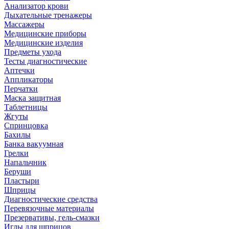
Анализатор крови
Дыхательные тренажеры
Массажеры
Медицинские приборы
Медицинские изделия
Предметы ухода
Тесты диагностические
Аптечки
Аппликаторы
Перчатки
Маска защитная
Таблетницы
Жгуты
Спринцовка
Бахилы
Банка вакуумная
Грелки
Напальчник
Беруши
Пластыри
Шприцы
Диагностические средства
Перевязочные материалы
Презервативы, гель-смазки
Иглы для шприцов