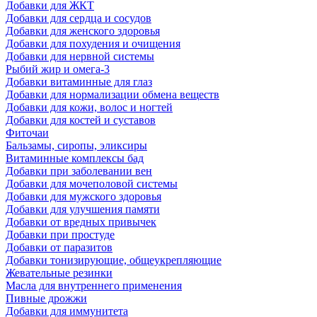
Добавки для ЖКТ
Добавки для сердца и сосудов
Добавки для женского здоровья
Добавки для похудения и очищения
Добавки для нервной системы
Рыбий жир и омега-3
Добавки витаминные для глаз
Добавки для нормализации обмена веществ
Добавки для кожи, волос и ногтей
Добавки для костей и суставов
Фиточаи
Бальзамы, сиропы, эликсиры
Витаминные комплексы бад
Добавки при заболевании вен
Добавки для мочеполовой системы
Добавки для мужского здоровья
Добавки для улучшения памяти
Добавки от вредных привычек
Добавки при простуде
Добавки от паразитов
Добавки тонизирующие, общеукрепляющие
Жевательные резинки
Масла для внутреннего применения
Пивные дрожжи
Добавки для иммунитета