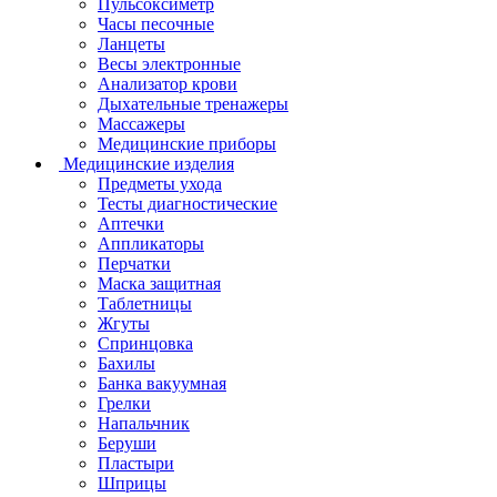
Пульсоксиметр
Часы песочные
Ланцеты
Весы электронные
Анализатор крови
Дыхательные тренажеры
Массажеры
Медицинские приборы
Медицинские изделия
Предметы ухода
Тесты диагностические
Аптечки
Аппликаторы
Перчатки
Маска защитная
Таблетницы
Жгуты
Спринцовка
Бахилы
Банка вакуумная
Грелки
Напальчник
Беруши
Пластыри
Шприцы