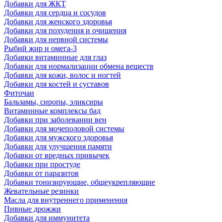
Добавки для ЖКТ
Добавки для сердца и сосудов
Добавки для женского здоровья
Добавки для похудения и очищения
Добавки для нервной системы
Рыбий жир и омега-3
Добавки витаминные для глаз
Добавки для нормализации обмена веществ
Добавки для кожи, волос и ногтей
Добавки для костей и суставов
Фиточаи
Бальзамы, сиропы, эликсиры
Витаминные комплексы бад
Добавки при заболевании вен
Добавки для мочеполовой системы
Добавки для мужского здоровья
Добавки для улучшения памяти
Добавки от вредных привычек
Добавки при простуде
Добавки от паразитов
Добавки тонизирующие, общеукрепляющие
Жевательные резинки
Масла для внутреннего применения
Пивные дрожжи
Добавки для иммунитета