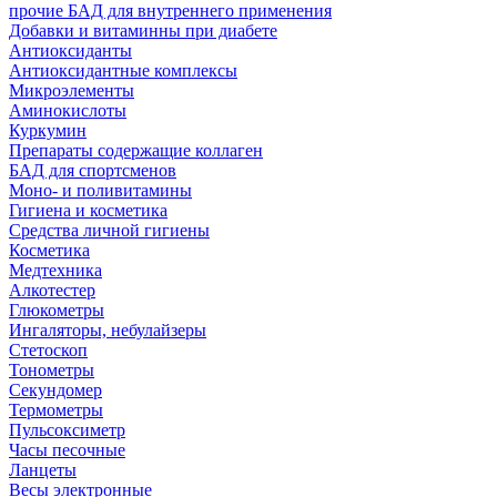
прочие БАД для внутреннего применения
Добавки и витаминны при диабете
Антиоксиданты
Антиоксидантные комплексы
Микроэлементы
Аминокислоты
Куркумин
Препараты содержащие коллаген
БАД для спортсменов
Моно- и поливитамины
Гигиена и косметика
Средства личной гигиены
Косметика
Медтехника
Алкотестер
Глюкометры
Ингаляторы, небулайзеры
Стетоскоп
Тонометры
Секундомер
Термометры
Пульсоксиметр
Часы песочные
Ланцеты
Весы электронные