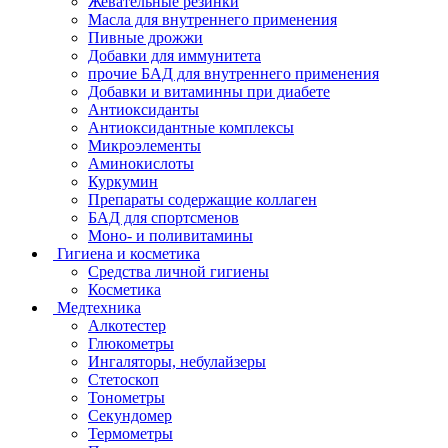
Жевательные резинки
Масла для внутреннего применения
Пивные дрожжи
Добавки для иммунитета
прочие БАД для внутреннего применения
Добавки и витаминны при диабете
Антиоксиданты
Антиоксидантные комплексы
Микроэлементы
Аминокислоты
Куркумин
Препараты содержащие коллаген
БАД для спортсменов
Моно- и поливитамины
Гигиена и косметика
Средства личной гигиены
Косметика
Медтехника
Алкотестер
Глюкометры
Ингаляторы, небулайзеры
Стетоскоп
Тонометры
Секундомер
Термометры