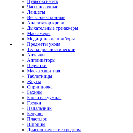
Пульсоксиметр
Часы песочные
Ланцеты
Весы электронные
Анализатор крови
Дыхательные тренажеры
Массажеры
Медицинские приборы
Предметы ухода
Тесты диагностические
Аптечки
Аппликаторы
Перчатки
Маска защитная
Таблетницы
Жгуты
Спринцовка
Бахилы
Банка вакуумная
Грелки
Напальчник
Беруши
Пластыри
Шприцы
Диагностические средства