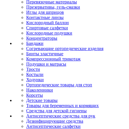
Перевязочные материалы
Презервативы, гель-смазки
Иглы для шприцов
Контактные линзы
Кислородный баллон
Спиртовые салфетки
Кислородные подушки
Концентраторы
Бандажи
Согревающие ортопедические изделия
Бинты эластичные
Компрессионный трикотаж
Подушки и матрасы
Трости
Костыли
Ходунки
Ортопедические товары для стоп
Наколенники
Корсеты
Детские товары
Товары для беременных и кормящих
Средства для детской гигиены
Антисептические средства для рук
Дезинфицирующие средства
Антисептические салфетки