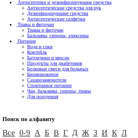
Антисептики и дезинфицирующие средства
Антисептические средства для рук
Дезинфицирующие средства
Антисептические салфетки
Травы и фиточаи
Травы и фиточаи
Бальзамы, сиропы, эликсиры
Питание
Вода и соки
Коктейль
Батончики и мюсли
Продукты для диабетиков
Белковые смеси для больных
Биомороженое
Сахарозаменители
Спортивное питание
Чаи, бальзамы, сиропы, травы
Для похудения
Поиск по алфавиту
Все
0-9
А
Б
В
Г
Д
Ж
З
И
К
Л