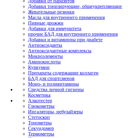
Добавки от паразитов
Добавки тонизирующие, общеукрепляющие
Жевательные резинки
Масла для внутреннего применения
Пивные дрожжи
Добавки для иммунитета
прочие БАД для внутреннего применения
Добавки и витаминны при диабете
Антиоксиданты
Антиоксидантные комплексы
Микроэлементы
Аминокислоты
Куркумин
Препараты содержащие коллаген
БАД для спортсменов
Моно- и поливитамины
Средства личной гигиены
Косметика
Алкотестер
Глюкометры
Ингаляторы, небулайзеры
Стетоскоп
Тонометры
Секундомер
Термометры