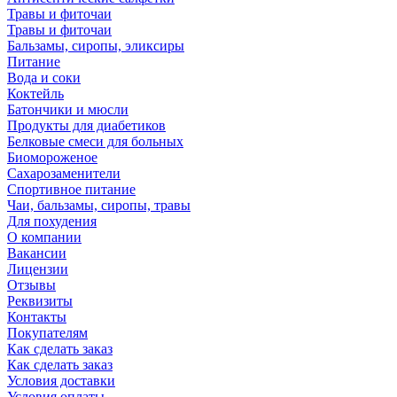
Травы и фиточаи
Травы и фиточаи
Бальзамы, сиропы, эликсиры
Питание
Вода и соки
Коктейль
Батончики и мюсли
Продукты для диабетиков
Белковые смеси для больных
Биомороженое
Сахарозаменители
Спортивное питание
Чаи, бальзамы, сиропы, травы
Для похудения
О компании
Вакансии
Лицензии
Отзывы
Реквизиты
Контакты
Покупателям
Как сделать заказ
Как сделать заказ
Условия доставки
Условия оплаты