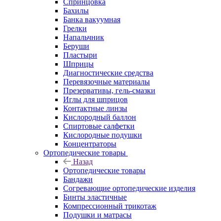
Спринцовка
Бахилы
Банка вакуумная
Грелки
Напальчник
Беруши
Пластыри
Шприцы
Диагностические средства
Перевязочные материалы
Презервативы, гель-смазки
Иглы для шприцов
Контактные линзы
Кислородный баллон
Спиртовые салфетки
Кислородные подушки
Концентраторы
Ортопедические товары
Назад
Ортопедические товары
Бандажи
Согревающие ортопедические изделия
Бинты эластичные
Компрессионный трикотаж
Подушки и матрасы