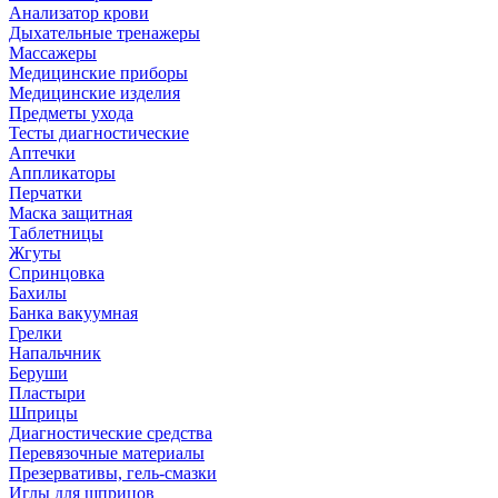
Анализатор крови
Дыхательные тренажеры
Массажеры
Медицинские приборы
Медицинские изделия
Предметы ухода
Тесты диагностические
Аптечки
Аппликаторы
Перчатки
Маска защитная
Таблетницы
Жгуты
Спринцовка
Бахилы
Банка вакуумная
Грелки
Напальчник
Беруши
Пластыри
Шприцы
Диагностические средства
Перевязочные материалы
Презервативы, гель-смазки
Иглы для шприцов