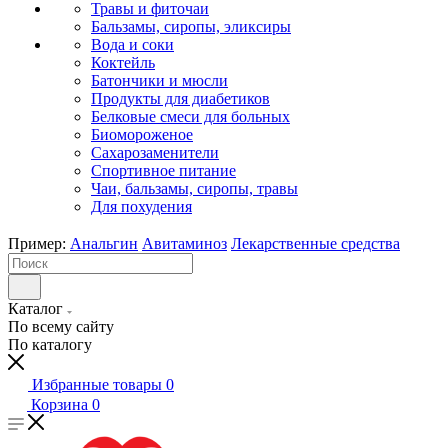
Травы и фиточаи
Бальзамы, сиропы, эликсиры
Вода и соки
Коктейль
Батончики и мюсли
Продукты для диабетиков
Белковые смеси для больных
Биомороженое
Сахарозаменители
Спортивное питание
Чаи, бальзамы, сиропы, травы
Для похудения
Пример:
Анальгин
Авитаминоз
Лекарственные средства
Каталог
По всему сайту
По каталогу
Избранные товары
0
Корзина
0