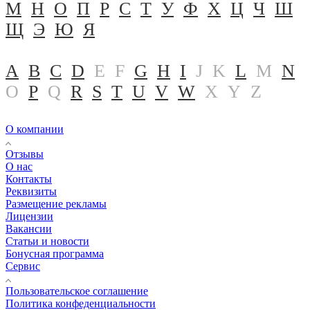
М
Н
О
П
Р
С
Т
У
Ф
Х
Ц
Ч
Ш
Щ
Э
Ю
Я
A
B
C
D
E
F
G
H
I
J
K
L
M
N
O
P
Q
R
S
T
U
V
W
X
Y
Z
О компании
Отзывы
О нас
Контакты
Реквизиты
Размещение рекламы
Лицензии
Вакансии
Статьи и новости
Бонусная программа
Сервис
Пользовательское соглашение
Политика конфеденциальности