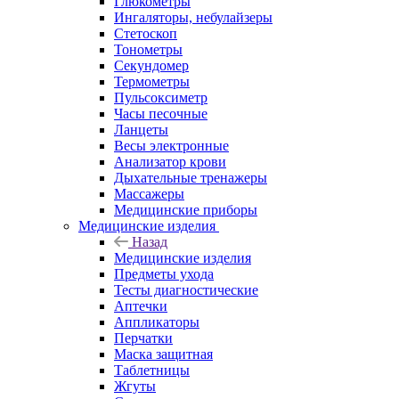
Глюкометры
Ингаляторы, небулайзеры
Стетоскоп
Тонометры
Секундомер
Термометры
Пульсоксиметр
Часы песочные
Ланцеты
Весы электронные
Анализатор крови
Дыхательные тренажеры
Массажеры
Медицинские приборы
Медицинские изделия
Назад
Медицинские изделия
Предметы ухода
Тесты диагностические
Аптечки
Аппликаторы
Перчатки
Маска защитная
Таблетницы
Жгуты