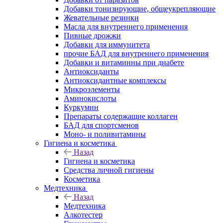
Добавки тонизирующие, общеукрепляющие
Жевательные резинки
Масла для внутреннего применения
Пивные дрожжи
Добавки для иммунитета
прочие БАД для внутреннего применения
Добавки и витаминны при диабете
Антиоксиданты
Антиоксидантные комплексы
Микроэлементы
Аминокислоты
Куркумин
Препараты содержащие коллаген
БАД для спортсменов
Моно- и поливитамины
Гигиена и косметика
Назад
Гигиена и косметика
Средства личной гигиены
Косметика
Медтехника
Назад
Медтехника
Алкотестер