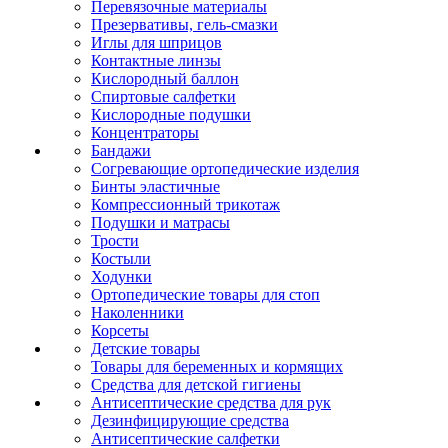
Перевязочные материалы
Презервативы, гель-смазки
Иглы для шприцов
Контактные линзы
Кислородный баллон
Спиртовые салфетки
Кислородные подушки
Концентраторы
Бандажи
Согревающие ортопедические изделия
Бинты эластичные
Компрессионный трикотаж
Подушки и матрасы
Трости
Костыли
Ходунки
Ортопедические товары для стоп
Наколенники
Корсеты
Детские товары
Товары для беременных и кормящих
Средства для детской гигиены
Антисептические средства для рук
Дезинфицирующие средства
Антисептические салфетки