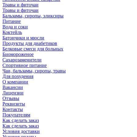
Травы и фиточаи
Травы и фиточаи
Бальзамы, сиропы, эликсиры
Питание
Вода и соки
Коктейль
Батончики и мюсли
Продукты для диабетиков
Белковые смеси для больных
Биомороженое
Сахарозаменители
Спортивное питание
Чаи, бальзамы, сиропы, травы
Для похудения
О компании
Вакансии
Лицензии
Отзывы
Реквизиты
Контакты
Покупателям
Как сделать заказ
Как сделать заказ
Условия доставки
Условия оплаты