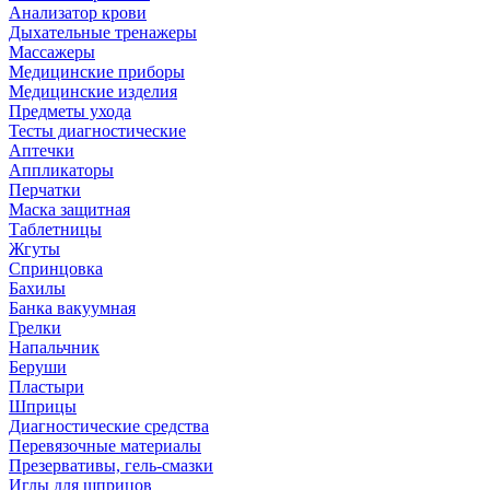
Анализатор крови
Дыхательные тренажеры
Массажеры
Медицинские приборы
Медицинские изделия
Предметы ухода
Тесты диагностические
Аптечки
Аппликаторы
Перчатки
Маска защитная
Таблетницы
Жгуты
Спринцовка
Бахилы
Банка вакуумная
Грелки
Напальчник
Беруши
Пластыри
Шприцы
Диагностические средства
Перевязочные материалы
Презервативы, гель-смазки
Иглы для шприцов