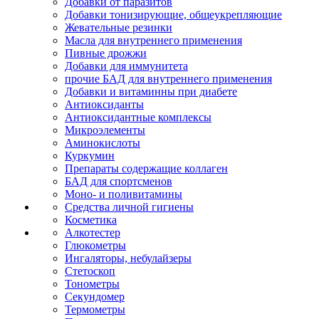
Добавки от паразитов
Добавки тонизирующие, общеукрепляющие
Жевательные резинки
Масла для внутреннего применения
Пивные дрожжи
Добавки для иммунитета
прочие БАД для внутреннего применения
Добавки и витаминны при диабете
Антиоксиданты
Антиоксидантные комплексы
Микроэлементы
Аминокислоты
Куркумин
Препараты содержащие коллаген
БАД для спортсменов
Моно- и поливитамины
Средства личной гигиены
Косметика
Алкотестер
Глюкометры
Ингаляторы, небулайзеры
Стетоскоп
Тонометры
Секундомер
Термометры