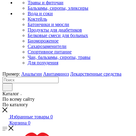
Травы и фиточаи
Бальзамы, сиропы, эликсиры
Вода и соки
Коктейль
Батончики и мюсли
Продукты для диабетиков
Белковые смеси для больных
Биомороженое
Сахарозаменители
Спортивное питание
Чаи, бальзамы, сиропы, травы
Для похудения
Пример:
Анальгин
Авитаминоз
Лекарственные средства
Каталог
По всему сайту
По каталогу
Избранные товары
0
Корзина
0