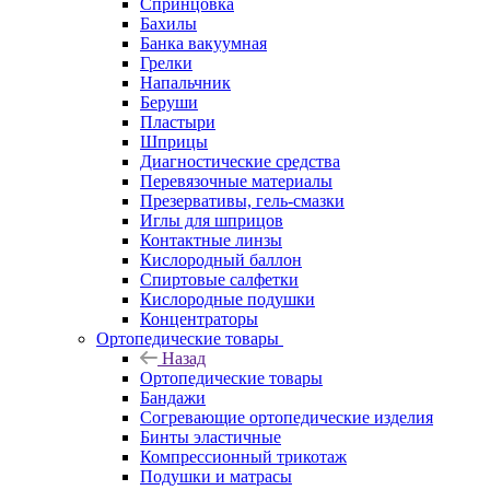
Спринцовка
Бахилы
Банка вакуумная
Грелки
Напальчник
Беруши
Пластыри
Шприцы
Диагностические средства
Перевязочные материалы
Презервативы, гель-смазки
Иглы для шприцов
Контактные линзы
Кислородный баллон
Спиртовые салфетки
Кислородные подушки
Концентраторы
Ортопедические товары
Назад
Ортопедические товары
Бандажи
Согревающие ортопедические изделия
Бинты эластичные
Компрессионный трикотаж
Подушки и матрасы