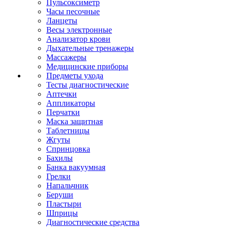
Пульсоксиметр
Часы песочные
Ланцеты
Весы электронные
Анализатор крови
Дыхательные тренажеры
Массажеры
Медицинские приборы
Предметы ухода
Тесты диагностические
Аптечки
Аппликаторы
Перчатки
Маска защитная
Таблетницы
Жгуты
Спринцовка
Бахилы
Банка вакуумная
Грелки
Напальчник
Беруши
Пластыри
Шприцы
Диагностические средства