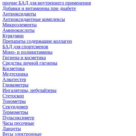
прочие БАД для внутреннего применения
Добавки и витаминны при диабете
Антиоксиданты
Антиоксидантные комплексы
Микроэлементы
Аминокислоты
Куркумин
Препараты содержащие коллаген
БАД для спортсменов
Моно- и поливитамины
Гигиена и косметика
Средства личной гигиены
Косметика
Медтехника
Алкотестер
Глюкометры
Ингаляторы, небулайзеры
Стетоскоп
Тонометры
Секундомер
Термометры
Пульсоксиметр
Часы песочные
Ланцеты
Весы электронные