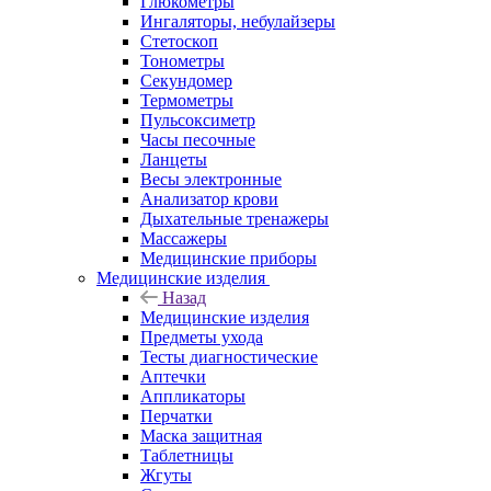
Глюкометры
Ингаляторы, небулайзеры
Стетоскоп
Тонометры
Секундомер
Термометры
Пульсоксиметр
Часы песочные
Ланцеты
Весы электронные
Анализатор крови
Дыхательные тренажеры
Массажеры
Медицинские приборы
Медицинские изделия
Назад
Медицинские изделия
Предметы ухода
Тесты диагностические
Аптечки
Аппликаторы
Перчатки
Маска защитная
Таблетницы
Жгуты