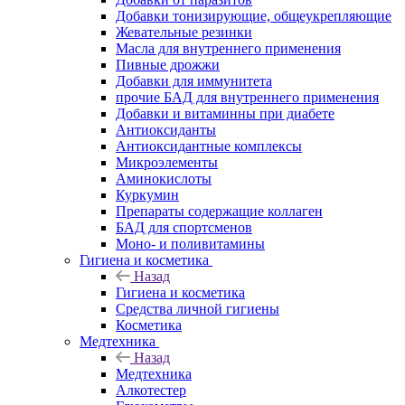
Добавки тонизирующие, общеукрепляющие
Жевательные резинки
Масла для внутреннего применения
Пивные дрожжи
Добавки для иммунитета
прочие БАД для внутреннего применения
Добавки и витаминны при диабете
Антиоксиданты
Антиоксидантные комплексы
Микроэлементы
Аминокислоты
Куркумин
Препараты содержащие коллаген
БАД для спортсменов
Моно- и поливитамины
Гигиена и косметика
Назад
Гигиена и косметика
Средства личной гигиены
Косметика
Медтехника
Назад
Медтехника
Алкотестер