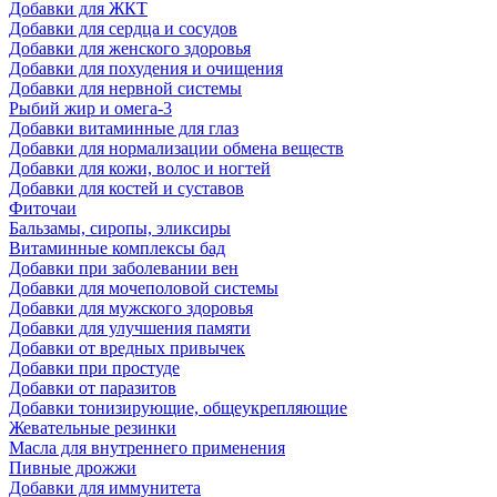
Добавки для ЖКТ
Добавки для сердца и сосудов
Добавки для женского здоровья
Добавки для похудения и очищения
Добавки для нервной системы
Рыбий жир и омега-3
Добавки витаминные для глаз
Добавки для нормализации обмена веществ
Добавки для кожи, волос и ногтей
Добавки для костей и суставов
Фиточаи
Бальзамы, сиропы, эликсиры
Витаминные комплексы бад
Добавки при заболевании вен
Добавки для мочеполовой системы
Добавки для мужского здоровья
Добавки для улучшения памяти
Добавки от вредных привычек
Добавки при простуде
Добавки от паразитов
Добавки тонизирующие, общеукрепляющие
Жевательные резинки
Масла для внутреннего применения
Пивные дрожжи
Добавки для иммунитета