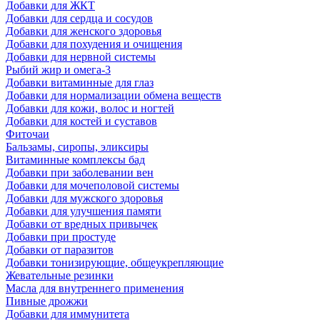
Добавки для ЖКТ
Добавки для сердца и сосудов
Добавки для женского здоровья
Добавки для похудения и очищения
Добавки для нервной системы
Рыбий жир и омега-3
Добавки витаминные для глаз
Добавки для нормализации обмена веществ
Добавки для кожи, волос и ногтей
Добавки для костей и суставов
Фиточаи
Бальзамы, сиропы, эликсиры
Витаминные комплексы бад
Добавки при заболевании вен
Добавки для мочеполовой системы
Добавки для мужского здоровья
Добавки для улучшения памяти
Добавки от вредных привычек
Добавки при простуде
Добавки от паразитов
Добавки тонизирующие, общеукрепляющие
Жевательные резинки
Масла для внутреннего применения
Пивные дрожжи
Добавки для иммунитета