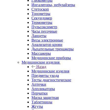
Глюкометры
Ингаляторы, небулайзеры
Стетоскоп
Тонометры
Секундомер
Термометры
Пульсоксиметр
Часы песочные
Ланцеты
Весы электронные
Анализатор крови
Дыхательные тренажеры
Массажеры
Медицинские приборы
Медицинские изделия
Назад
Медицинские изделия
Предметы ухода
Тесты диагностические
Аптечки
Аппликаторы
Перчатки
Маска защитная
Таблетницы
Жгуты