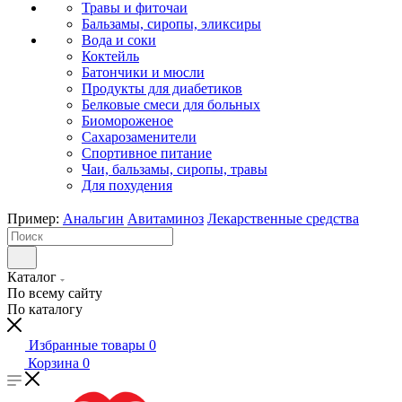
Травы и фиточаи
Бальзамы, сиропы, эликсиры
Вода и соки
Коктейль
Батончики и мюсли
Продукты для диабетиков
Белковые смеси для больных
Биомороженое
Сахарозаменители
Спортивное питание
Чаи, бальзамы, сиропы, травы
Для похудения
Пример:
Анальгин
Авитаминоз
Лекарственные средства
Каталог
По всему сайту
По каталогу
Избранные товары
0
Корзина
0