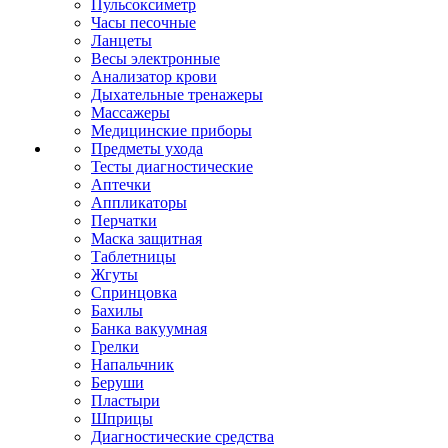
Пульсоксиметр
Часы песочные
Ланцеты
Весы электронные
Анализатор крови
Дыхательные тренажеры
Массажеры
Медицинские приборы
Предметы ухода
Тесты диагностические
Аптечки
Аппликаторы
Перчатки
Маска защитная
Таблетницы
Жгуты
Спринцовка
Бахилы
Банка вакуумная
Грелки
Напальчник
Беруши
Пластыри
Шприцы
Диагностические средства