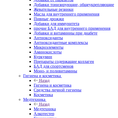
Добавки тонизирующие, общеукрепляющие
Жевательные резинки
Масла для внутреннего применения
Пивные дрожжи
Добавки для иммунитета
прочие БАД для внутреннего применения
Добавки и витаминны при диабете
Антиоксиданты
Антиоксидантные комплексы
Микроэлементы
Аминокислоты
Куркумин
Препараты содержащие коллаген
БАД для спортсменов
Моно- и поливитамины
Гигиена и косметика
Назад
Гигиена и косметика
Средства личной гигиены
Косметика
Медтехника
Назад
Медтехника
Алкотестер