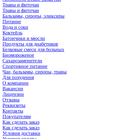
Травы и фиточаи
Травы и фиточаи
Бальзамы, сиропы, эликсиры
Питание
Вода и соки
Коктейль
Батончики и мюсли
Продукты для диабетиков
Белковые смеси для больных
Биомороженое
Сахарозаменители
Спортивное питание
Чаи, бальзамы, сиропы, травы
Для похудения
О компании
Вакансии
Лицензии
Отзывы
Реквизиты
Контакты
Покупателям
Как сделать заказ
Как сделать заказ
Условия доставки
Условия оплаты