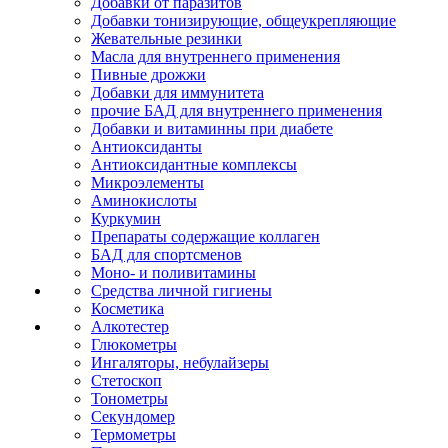
Добавки от паразитов
Добавки тонизирующие, общеукрепляющие
Жевательные резинки
Масла для внутреннего применения
Пивные дрожжи
Добавки для иммунитета
прочие БАД для внутреннего применения
Добавки и витаминны при диабете
Антиоксиданты
Антиоксидантные комплексы
Микроэлементы
Аминокислоты
Куркумин
Препараты содержащие коллаген
БАД для спортсменов
Моно- и поливитамины
Средства личной гигиены
Косметика
Алкотестер
Глюкометры
Ингаляторы, небулайзеры
Стетоскоп
Тонометры
Секундомер
Термометры