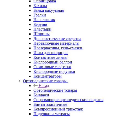
Спринцовка
Бахилы
Банка вакуумная
Грелки
Напальчник
Беруши
Пластыри
Шприцы
Диагностические средства
Перевязочные материалы
Презервативы, гель-смазки
Иглы для шприцов
Контактные линзы
Кислородный баллон
Спиртовые салфетки
Кислородные подушки
Концентраторы
Ортопедические товары
Назад
Ортопедические товары
Бандажи
Согревающие ортопедические изделия
Бинты эластичные
Компрессионный трикотаж
Подушки и матрасы