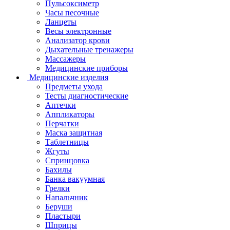
Пульсоксиметр
Часы песочные
Ланцеты
Весы электронные
Анализатор крови
Дыхательные тренажеры
Массажеры
Медицинские приборы
Медицинские изделия
Предметы ухода
Тесты диагностические
Аптечки
Аппликаторы
Перчатки
Маска защитная
Таблетницы
Жгуты
Спринцовка
Бахилы
Банка вакуумная
Грелки
Напальчник
Беруши
Пластыри
Шприцы