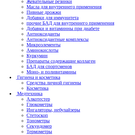
Жевательные резинки
Масла для внутреннего применения
Пивные дрожжи
Добавки для иммунитета
прочие БАД для внутреннего применения
Добавки и витаминны при диабете
Антиоксиданты
Антиоксидантные комплексы
Микроэлементы
Аминокислоты
Куркумин
Препараты содержащие коллаген
БАД для спортсменов
Моно- и поливитамины
Гигиена и косметика
Средства личной гигиены
Косметика
Медтехника
Алкотестер
Глюкометры
Ингаляторы, небулайзеры
Стетоскоп
Тонометры
Секундомер
Термометры