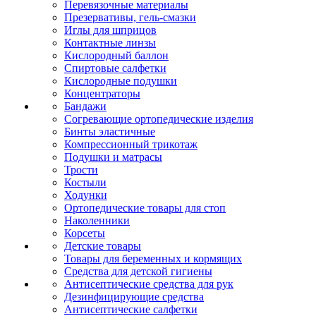
Перевязочные материалы
Презервативы, гель-смазки
Иглы для шприцов
Контактные линзы
Кислородный баллон
Спиртовые салфетки
Кислородные подушки
Концентраторы
Бандажи
Согревающие ортопедические изделия
Бинты эластичные
Компрессионный трикотаж
Подушки и матрасы
Трости
Костыли
Ходунки
Ортопедические товары для стоп
Наколенники
Корсеты
Детские товары
Товары для беременных и кормящих
Средства для детской гигиены
Антисептические средства для рук
Дезинфицирующие средства
Антисептические салфетки