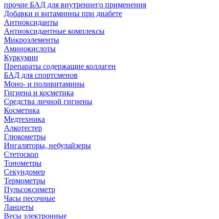
прочие БАД для внутреннего применения
Добавки и витаминны при диабете
Антиоксиданты
Антиоксидантные комплексы
Микроэлементы
Аминокислоты
Куркумин
Препараты содержащие коллаген
БАД для спортсменов
Моно- и поливитамины
Гигиена и косметика
Средства личной гигиены
Косметика
Медтехника
Алкотестер
Глюкометры
Ингаляторы, небулайзеры
Стетоскоп
Тонометры
Секундомер
Термометры
Пульсоксиметр
Часы песочные
Ланцеты
Весы электронные