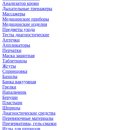
Анализатор крови
Дыхательные тренажеры
Массажеры
Медицинские приборы
Медицинские изделия
Предметы ухода
Тесты диагностические
Аптечки
Аппликаторы
Перчатки
Маска защитная
Таблетницы
Жгуты
Спринцовка
Бахилы
Банка вакуумная
Грелки
Напальчник
Беруши
Пластыри
Шприцы
Диагностические средства
Перевязочные материалы
Презервативы, гель-смазки
Иглы для шприцов