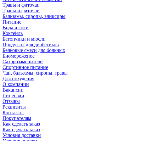
Травы и фиточаи
Травы и фиточаи
Бальзамы, сиропы, эликсиры
Питание
Вода и соки
Коктейль
Батончики и мюсли
Продукты для диабетиков
Белковые смеси для больных
Биомороженое
Сахарозаменители
Спортивное питание
Чаи, бальзамы, сиропы, травы
Для похудения
О компании
Вакансии
Лицензии
Отзывы
Реквизиты
Контакты
Покупателям
Как сделать заказ
Как сделать заказ
Условия доставки
Условия оплаты