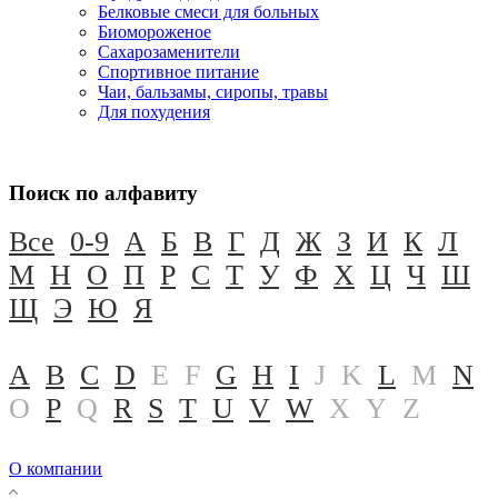
Белковые смеси для больных
Биомороженое
Сахарозаменители
Спортивное питание
Чаи, бальзамы, сиропы, травы
Для похудения
Поиск по алфавиту
Все
0-9
А
Б
В
Г
Д
Ж
З
И
К
Л
М
Н
О
П
Р
С
Т
У
Ф
Х
Ц
Ч
Ш
Щ
Э
Ю
Я
A
B
C
D
E
F
G
H
I
J
K
L
M
N
O
P
Q
R
S
T
U
V
W
X
Y
Z
О компании