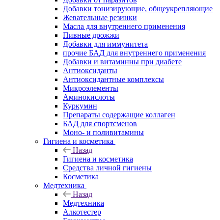
Добавки тонизирующие, общеукрепляющие
Жевательные резинки
Масла для внутреннего применения
Пивные дрожжи
Добавки для иммунитета
прочие БАД для внутреннего применения
Добавки и витаминны при диабете
Антиоксиданты
Антиоксидантные комплексы
Микроэлементы
Аминокислоты
Куркумин
Препараты содержащие коллаген
БАД для спортсменов
Моно- и поливитамины
Гигиена и косметика
Назад
Гигиена и косметика
Средства личной гигиены
Косметика
Медтехника
Назад
Медтехника
Алкотестер