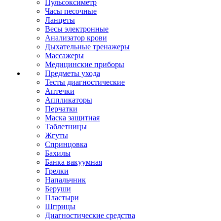
Пульсоксиметр
Часы песочные
Ланцеты
Весы электронные
Анализатор крови
Дыхательные тренажеры
Массажеры
Медицинские приборы
Предметы ухода
Тесты диагностические
Аптечки
Аппликаторы
Перчатки
Маска защитная
Таблетницы
Жгуты
Спринцовка
Бахилы
Банка вакуумная
Грелки
Напальчник
Беруши
Пластыри
Шприцы
Диагностические средства