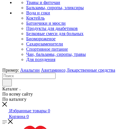
Травы и фиточаи
Бальзамы, сиропы, эликсиры
Вода и соки
Коктейль
Батончики и мюсли
Продукты для диабетиков
Белковые смеси для больных
Биомороженое
Сахарозаменители
Спортивное питание
Чаи, бальзамы, сиропы, травы
Для похудения
Пример:
Анальгин
Авитаминоз
Лекарственные средства
Каталог
По всему сайту
По каталогу
Избранные товары
0
Корзина
0