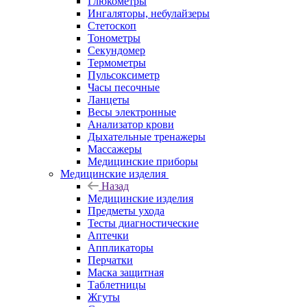
Глюкометры
Ингаляторы, небулайзеры
Стетоскоп
Тонометры
Секундомер
Термометры
Пульсоксиметр
Часы песочные
Ланцеты
Весы электронные
Анализатор крови
Дыхательные тренажеры
Массажеры
Медицинские приборы
Медицинские изделия
Назад
Медицинские изделия
Предметы ухода
Тесты диагностические
Аптечки
Аппликаторы
Перчатки
Маска защитная
Таблетницы
Жгуты