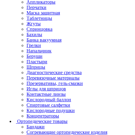
Аппликаторы
Перчатки
Маска защитная
Таблетницы
Жгуты
Спринцовка
Бахилы
Банка вакуумная
Грелки
Напальчник
Беруши
Пластыри
Шприцы
Диагностические средства
Перевязочные материалы
Презервативы, гель-смазки
Иглы для шприцов
Контактные линзы
Кислородный баллон
Спиртовые салфетки
Кислородные подушки
Концентраторы
Ортопедические товары
Бандажи
Согревающие ортопедические изделия