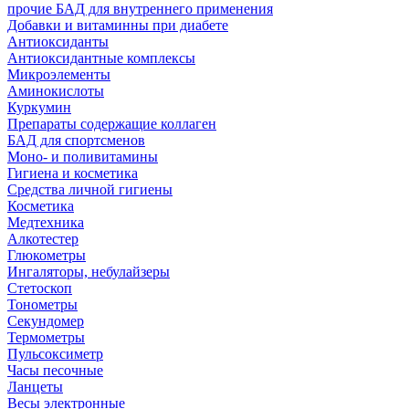
прочие БАД для внутреннего применения
Добавки и витаминны при диабете
Антиоксиданты
Антиоксидантные комплексы
Микроэлементы
Аминокислоты
Куркумин
Препараты содержащие коллаген
БАД для спортсменов
Моно- и поливитамины
Гигиена и косметика
Средства личной гигиены
Косметика
Медтехника
Алкотестер
Глюкометры
Ингаляторы, небулайзеры
Стетоскоп
Тонометры
Секундомер
Термометры
Пульсоксиметр
Часы песочные
Ланцеты
Весы электронные