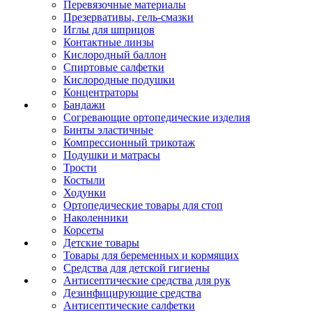
Перевязочные материалы
Презервативы, гель-смазки
Иглы для шприцов
Контактные линзы
Кислородный баллон
Спиртовые салфетки
Кислородные подушки
Концентраторы
Бандажи
Согревающие ортопедические изделия
Бинты эластичные
Компрессионный трикотаж
Подушки и матрасы
Трости
Костыли
Ходунки
Ортопедические товары для стоп
Наколенники
Корсеты
Детские товары
Товары для беременных и кормящих
Средства для детской гигиены
Антисептические средства для рук
Дезинфицирующие средства
Антисептические салфетки