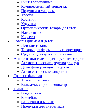
Бинты эластичные
Компрессионный трикотаж
Подушки и матрасы
Трости
Костыли
Ходунки
Ортопедические товары для стоп
Наколенники
Корсеты
Товары для мам и детей
Детские товары
Товары для беременных и кормящих
Средства для детской гигиены
Антисептики и дезинфицирующие средства
Антисептические средства для рук
Дезинфицирующие средства
Антисептические салфетки
Травы и фиточаи
Травы и фиточаи
Бальзамы, сиропы, эликсиры
Питание
Вода и соки
Коктейль
Батончики и мюсли
Продукты для диабетиков