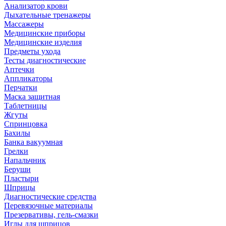
Анализатор крови
Дыхательные тренажеры
Массажеры
Медицинские приборы
Медицинские изделия
Предметы ухода
Тесты диагностические
Аптечки
Аппликаторы
Перчатки
Маска защитная
Таблетницы
Жгуты
Спринцовка
Бахилы
Банка вакуумная
Грелки
Напальчник
Беруши
Пластыри
Шприцы
Диагностические средства
Перевязочные материалы
Презервативы, гель-смазки
Иглы для шприцов