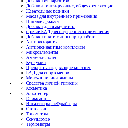
Добавки от паразитов
Добавки тонизирующие, общеукрепляющие
Жевательные резинки
Масла для внутреннего применения
Пивные дрожжи
Добавки для иммунитета
прочие БАД для внутреннего применения
Добавки и витаминны при диабете
Антиоксиданты
Антиоксидантные комплексы
Микроэлементы
Аминокислоты
Куркумин
Препараты содержащие коллаген
БАД для спортсменов
Моно- и поливитамины
Средства личной гигиены
Косметика
Алкотестер
Глюкометры
Ингаляторы, небулайзеры
Стетоскоп
Тонометры
Секундомер
Термометры