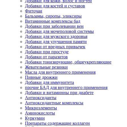
Добавки для кожи, волос и ногтей
Добавки для костей и суставов
Фиточаи
Бальзамы, сиропы, эликсиры
Витаминные комплексы бад
Добавки при заболевании вен
Добавки для мочеполовой системы
Добавки для мужского здоровья
Добавки для улучшения памяти
Добавки от вредных привычек
Добавки при простуде
Добавки от паразитов
Добавки тонизирующие, общеукрепляющие
Жевательные резинки
Масла для внутреннего применения
Пивные дрожжи
Добавки для иммунитета
прочие БАД для внутреннего применения
Добавки и витаминны при диабете
Антиоксиданты
Антиоксидантные комплексы
Микроэлементы
Аминокислоты
Куркумин
Препараты содержащие коллаген