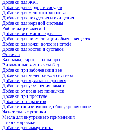
Добавки для ЖКТ
Добавки для сердца и сосудов
Добавки для женского здоровья
Добавки для похудения и очищения
Добавки для нервной системы
Рыбий жир и омега-3
Добавки витаминные для глаз
Добавки для нормализации обмена веществ
Добавки для кожи, волос и ногтей
Добавки для костей и суставов
Фиточаи
Бальзамы, сиропы, эликсиры
Витаминные комплексы бад
Добавки при заболевании вен
Добавки для мочеполовой системы
Добавки для мужского здоровья
Добавки для улучшения памяти
Добавки от вредных привычек
Добавки при простуде
Добавки от паразитов
Добавки тонизирующие, общеукрепляющие
Жевательные резинки
Масла для внутреннего применения
Пивные дрожжи
Добавки для иммунитета