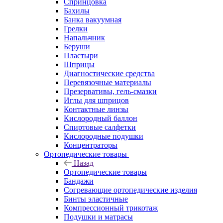
Спринцовка
Бахилы
Банка вакуумная
Грелки
Напальчник
Беруши
Пластыри
Шприцы
Диагностические средства
Перевязочные материалы
Презервативы, гель-смазки
Иглы для шприцов
Контактные линзы
Кислородный баллон
Спиртовые салфетки
Кислородные подушки
Концентраторы
Ортопедические товары
Назад
Ортопедические товары
Бандажи
Согревающие ортопедические изделия
Бинты эластичные
Компрессионный трикотаж
Подушки и матрасы