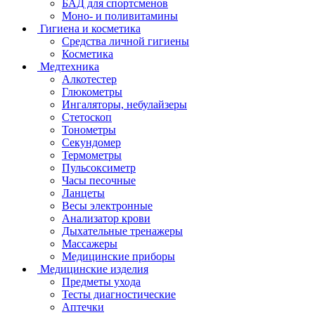
БАД для спортсменов
Моно- и поливитамины
Гигиена и косметика
Средства личной гигиены
Косметика
Медтехника
Алкотестер
Глюкометры
Ингаляторы, небулайзеры
Стетоскоп
Тонометры
Секундомер
Термометры
Пульсоксиметр
Часы песочные
Ланцеты
Весы электронные
Анализатор крови
Дыхательные тренажеры
Массажеры
Медицинские приборы
Медицинские изделия
Предметы ухода
Тесты диагностические
Аптечки