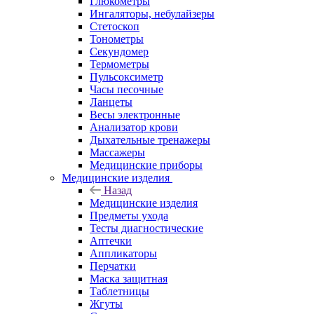
Глюкометры
Ингаляторы, небулайзеры
Стетоскоп
Тонометры
Секундомер
Термометры
Пульсоксиметр
Часы песочные
Ланцеты
Весы электронные
Анализатор крови
Дыхательные тренажеры
Массажеры
Медицинские приборы
Медицинские изделия
Назад
Медицинские изделия
Предметы ухода
Тесты диагностические
Аптечки
Аппликаторы
Перчатки
Маска защитная
Таблетницы
Жгуты