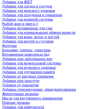
Добавки для ЖКТ
Добавки для сердца и сосудов
Добавки для женского здоровья
Добавки для похудения и очищения
Добавки для нервной системы
Рыбий жир и омега-3
Добавки витаминные для глаз
Добавки для нормализации обмена веществ
Добавки для кожи, волос и ногтей
Добавки для костей и суставов
Фиточаи
Бальзамы, сиропы, эликсиры
Витаминные комплексы бад
Добавки при заболевании вен
Добавки для мочеполовой системы
Добавки для мужского здоровья
Добавки для улучшения памяти
Добавки от вредных привычек
Добавки при простуде
Добавки от паразитов
Добавки тонизирующие, общеукрепляющие
Жевательные резинки
Масла для внутреннего применения
Пивные дрожжи
Добавки для иммунитета