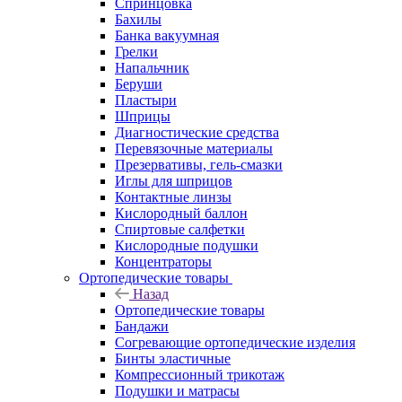
Спринцовка
Бахилы
Банка вакуумная
Грелки
Напальчник
Беруши
Пластыри
Шприцы
Диагностические средства
Перевязочные материалы
Презервативы, гель-смазки
Иглы для шприцов
Контактные линзы
Кислородный баллон
Спиртовые салфетки
Кислородные подушки
Концентраторы
Ортопедические товары
Назад
Ортопедические товары
Бандажи
Согревающие ортопедические изделия
Бинты эластичные
Компрессионный трикотаж
Подушки и матрасы