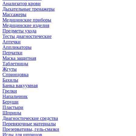
Анализатор крови
Дыхательные тренажеры
Массажеры
Медицинские приборы
Медицинские изделия
Предметы ухода
Тесты диагностические
Аптечки
Аппликаторы
Перчатки
Маска защитная
Таблетницы
Жгуты
Спринцовка
Бахилы
Банка вакуумная
Грелки
Напальчник
Беруши
Пластыри
Шприцы
Диагностические средства
Перевязочные материалы
Презервативы, гель-смазки
Иглы для шприцов