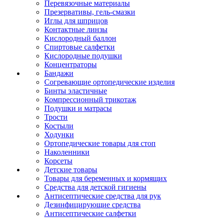
Перевязочные материалы
Презервативы, гель-смазки
Иглы для шприцов
Контактные линзы
Кислородный баллон
Спиртовые салфетки
Кислородные подушки
Концентраторы
Бандажи
Согревающие ортопедические изделия
Бинты эластичные
Компрессионный трикотаж
Подушки и матрасы
Трости
Костыли
Ходунки
Ортопедические товары для стоп
Наколенники
Корсеты
Детские товары
Товары для беременных и кормящих
Средства для детской гигиены
Антисептические средства для рук
Дезинфицирующие средства
Антисептические салфетки