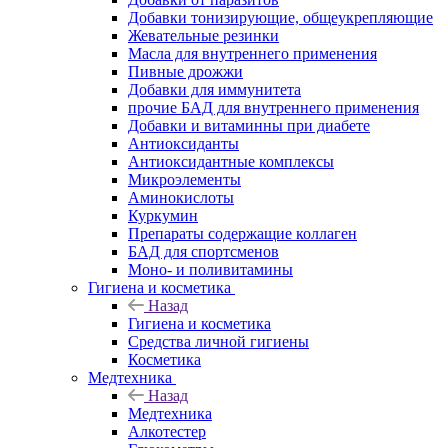
Добавки тонизирующие, общеукрепляющие
Жевательные резинки
Масла для внутреннего применения
Пивные дрожжи
Добавки для иммунитета
прочие БАД для внутреннего применения
Добавки и витаминны при диабете
Антиоксиданты
Антиоксидантные комплексы
Микроэлементы
Аминокислоты
Куркумин
Препараты содержащие коллаген
БАД для спортсменов
Моно- и поливитамины
Гигиена и косметика
Назад
Гигиена и косметика
Средства личной гигиены
Косметика
Медтехника
Назад
Медтехника
Алкотестер