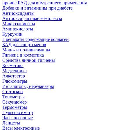
прочие БАД для внутреннего применения
Добавки и витаминны при диабете
Антиоксиданты
Антиоксидантные комплексы
Микроэлементы
Аминокислоты
Куркумин
Препараты содержащие коллаген
БАД для спортсменов
Моно- и поливитамины
Гигиена и косметика
Средства личной гигиены
Косметика
Медтехника
Алкотестер
Глюкометры
Ингаляторы, небулайзеры
Стетоскоп
Тонометры
Секундомер
Термометры
Пульсоксиметр
Часы песочные
Ланцеты
Весы электронные