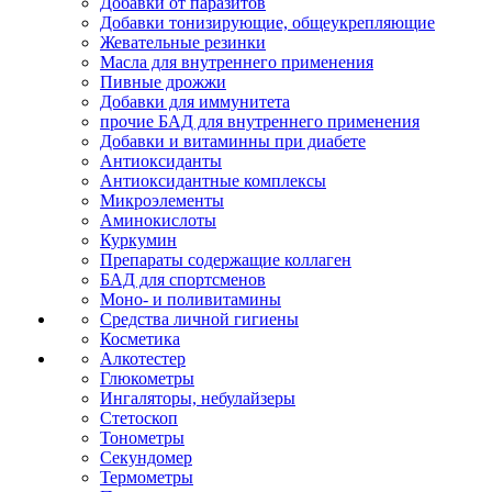
Добавки от паразитов
Добавки тонизирующие, общеукрепляющие
Жевательные резинки
Масла для внутреннего применения
Пивные дрожжи
Добавки для иммунитета
прочие БАД для внутреннего применения
Добавки и витаминны при диабете
Антиоксиданты
Антиоксидантные комплексы
Микроэлементы
Аминокислоты
Куркумин
Препараты содержащие коллаген
БАД для спортсменов
Моно- и поливитамины
Средства личной гигиены
Косметика
Алкотестер
Глюкометры
Ингаляторы, небулайзеры
Стетоскоп
Тонометры
Секундомер
Термометры