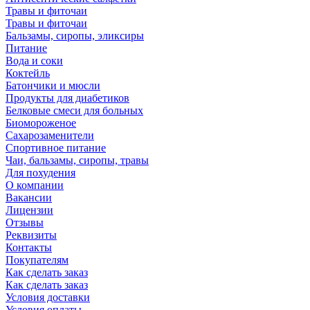
Травы и фиточаи
Травы и фиточаи
Бальзамы, сиропы, эликсиры
Питание
Вода и соки
Коктейль
Батончики и мюсли
Продукты для диабетиков
Белковые смеси для больных
Биомороженое
Сахарозаменители
Спортивное питание
Чаи, бальзамы, сиропы, травы
Для похудения
О компании
Вакансии
Лицензии
Отзывы
Реквизиты
Контакты
Покупателям
Как сделать заказ
Как сделать заказ
Условия доставки
Условия оплаты