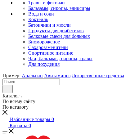
Травы и фиточаи
Бальзамы, сиропы, эликсиры
Вода и соки
Коктейль
Батончики и мюсли
Продукты для диабетиков
Белковые смеси для больных
Биомороженое
Сахарозаменители
Спортивное питание
Чаи, бальзамы, сиропы, травы
Для похудения
Пример:
Анальгин
Авитаминоз
Лекарственные средства
Каталог
По всему сайту
По каталогу
Избранные товары
0
Корзина
0