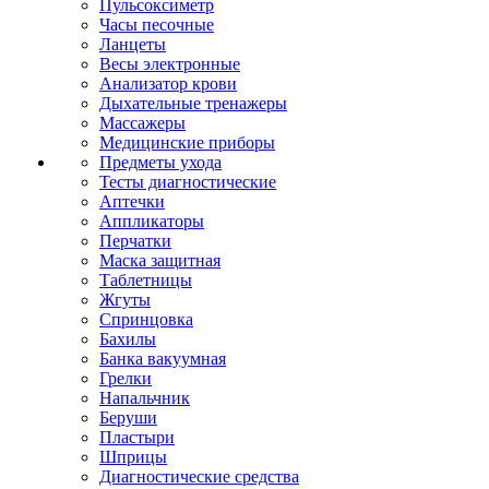
Пульсоксиметр
Часы песочные
Ланцеты
Весы электронные
Анализатор крови
Дыхательные тренажеры
Массажеры
Медицинские приборы
Предметы ухода
Тесты диагностические
Аптечки
Аппликаторы
Перчатки
Маска защитная
Таблетницы
Жгуты
Спринцовка
Бахилы
Банка вакуумная
Грелки
Напальчник
Беруши
Пластыри
Шприцы
Диагностические средства