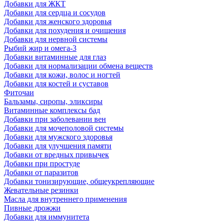
Добавки для ЖКТ
Добавки для сердца и сосудов
Добавки для женского здоровья
Добавки для похудения и очищения
Добавки для нервной системы
Рыбий жир и омега-3
Добавки витаминные для глаз
Добавки для нормализации обмена веществ
Добавки для кожи, волос и ногтей
Добавки для костей и суставов
Фиточаи
Бальзамы, сиропы, эликсиры
Витаминные комплексы бад
Добавки при заболевании вен
Добавки для мочеполовой системы
Добавки для мужского здоровья
Добавки для улучшения памяти
Добавки от вредных привычек
Добавки при простуде
Добавки от паразитов
Добавки тонизирующие, общеукрепляющие
Жевательные резинки
Масла для внутреннего применения
Пивные дрожжи
Добавки для иммунитета