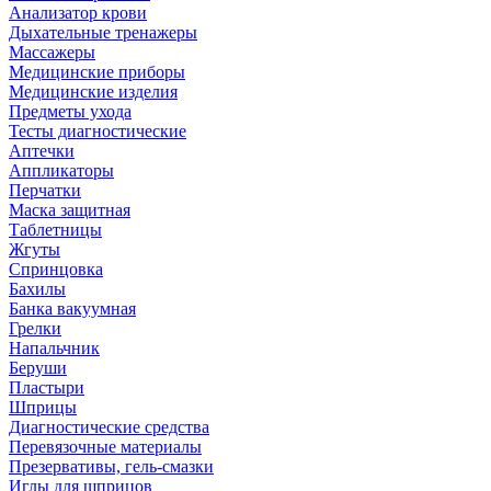
Анализатор крови
Дыхательные тренажеры
Массажеры
Медицинские приборы
Медицинские изделия
Предметы ухода
Тесты диагностические
Аптечки
Аппликаторы
Перчатки
Маска защитная
Таблетницы
Жгуты
Спринцовка
Бахилы
Банка вакуумная
Грелки
Напальчник
Беруши
Пластыри
Шприцы
Диагностические средства
Перевязочные материалы
Презервативы, гель-смазки
Иглы для шприцов