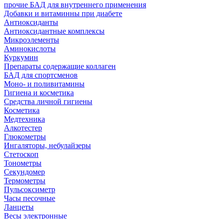
прочие БАД для внутреннего применения
Добавки и витаминны при диабете
Антиоксиданты
Антиоксидантные комплексы
Микроэлементы
Аминокислоты
Куркумин
Препараты содержащие коллаген
БАД для спортсменов
Моно- и поливитамины
Гигиена и косметика
Средства личной гигиены
Косметика
Медтехника
Алкотестер
Глюкометры
Ингаляторы, небулайзеры
Стетоскоп
Тонометры
Секундомер
Термометры
Пульсоксиметр
Часы песочные
Ланцеты
Весы электронные