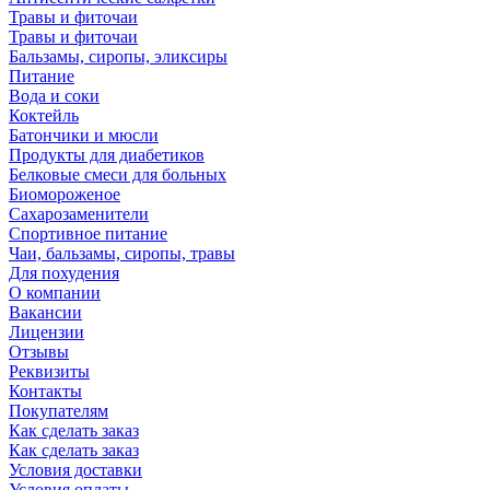
Травы и фиточаи
Травы и фиточаи
Бальзамы, сиропы, эликсиры
Питание
Вода и соки
Коктейль
Батончики и мюсли
Продукты для диабетиков
Белковые смеси для больных
Биомороженое
Сахарозаменители
Спортивное питание
Чаи, бальзамы, сиропы, травы
Для похудения
О компании
Вакансии
Лицензии
Отзывы
Реквизиты
Контакты
Покупателям
Как сделать заказ
Как сделать заказ
Условия доставки
Условия оплаты