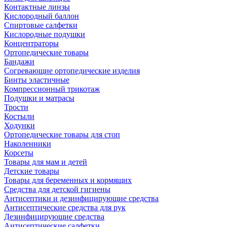
Контактные линзы
Кислородный баллон
Спиртовые салфетки
Кислородные подушки
Концентраторы
Ортопедические товары
Бандажи
Согревающие ортопедические изделия
Бинты эластичные
Компрессионный трикотаж
Подушки и матрасы
Трости
Костыли
Ходунки
Ортопедические товары для стоп
Наколенники
Корсеты
Товары для мам и детей
Детские товары
Товары для беременных и кормящих
Средства для детской гигиены
Антисептики и дезинфицирующие средства
Антисептические средства для рук
Дезинфицирующие средства
Антисептические салфетки