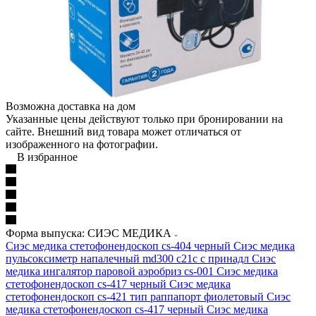
Возможна доставка на дом
Указанные цены действуют только при бронировании на
сайте. Внешний вид товара может отличаться от
изображенного на фотографии.
В избранное
Форма выпуска: СИЭС МЕДИКА
Сиэс медика стетофонендоскоп cs-404 черный
Сиэс медика
пульсоксиметр напалечный md300 с21c с принадл
Сиэс
медика ингалятор паровой аэробриз cs-001
Сиэс медика
стетофонендоскоп cs-417 черный
Сиэс медика
стетофонендоскоп cs-421 тип раппапорт фиолетовый
Сиэс
медика стетофонендоскоп cs-417 черный
Сиэс медика