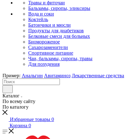
Травы и фиточаи
Бальзамы, сиропы, эликсиры
Вода и соки
Коктейль
Батончики и мюсли
Продукты для диабетиков
Белковые смеси для больных
Биомороженое
Сахарозаменители
Спортивное питание
Чаи, бальзамы, сиропы, травы
Для похудения
Пример:
Анальгин
Авитаминоз
Лекарственные средства
Каталог
По всему сайту
По каталогу
Избранные товары
0
Корзина
0