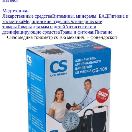
Каталог
—
Медтехника
Лекарственные средства
Витамины, минералы, БАД
Гигиена и
косметика
Медицинские изделия
Ортопедические
товары
Товары для мам и детей
Антисептики и
дезинфицирующие средства
Травы и фиточаи
Питание
—
Сиэс медика тонометр cs 106 механич. + фонендоскоп