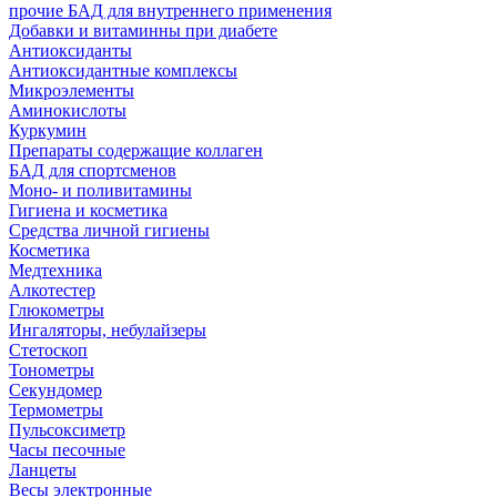
прочие БАД для внутреннего применения
Добавки и витаминны при диабете
Антиоксиданты
Антиоксидантные комплексы
Микроэлементы
Аминокислоты
Куркумин
Препараты содержащие коллаген
БАД для спортсменов
Моно- и поливитамины
Гигиена и косметика
Средства личной гигиены
Косметика
Медтехника
Алкотестер
Глюкометры
Ингаляторы, небулайзеры
Стетоскоп
Тонометры
Секундомер
Термометры
Пульсоксиметр
Часы песочные
Ланцеты
Весы электронные