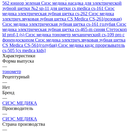
562 юниор зеленая
Сиэс медика насадка для электрической
зубной щетки №2 sp-11 для щетки cs medica cs-161
Сиэс
медика электрическая зубная щетка cs-262
Сиэс медика
электрич.звуковая зубная щетка CS Medica CS-261(розовая)
Сиэс медика электрическая зубная щетка cs-161 голубая
Сиэс
медика электрическая зубная щетка cs-465-m синяя
Стетоскоп
ld prof-1 (s)
Сиэс медика тонометр механический cs-109 pro с
фонендоскопом
Сиэс медика электрич.звуковая зубная щетка
CS Medica CS-561(голубая)
Сиэс медика кидс прорезыватель
cs-505 [cs medica kids]
Характеристики
Форма выпуска
—
тонометр
Рецептурный
—
Нет
Бренд
—
СИЭС МЕДИКА
Производитель
—
СИЭС МЕДИКА
Страна производства
—