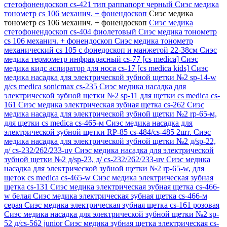
стетофонендоскоп cs-421 тип раппапорт черный
Сиэс медика
тонометр cs 106 механич. + фонендоскоп
Сиэс медика
тонометр cs 106 механич. + фонендоскоп
Сиэс медика
стетофонендоскоп cs-404 фиолетовый
Сиэс медика тонометр
cs 106 механич. + фонендоскоп
Сиэс медика тонометр
механический cs 105 с фонедоскоп и манжетой 22-38см
Сиэс
медика термометр инфракрасный cs-77 [cs medica]
Сиэс
медика кидс аспиратор для носа cs-17 [cs medica kids]
Сиэс
медика насадка для электрической зубной щетки №2 sp-14-w
д/cs medica sonicmax cs-235
Сиэс медика насадка для
электрической зубной щетки №2 sp-11 для щетки cs medica cs-
161
Сиэс медика электрическая зубная щетка cs-262
Сиэс
медика насадка для электрической зубной щетки №2 rp-65-м,
для щетки cs medica cs-465-м
Сиэс медика насадка для
электрической зубной щетки RP-85 cs-484/cs-485 2шт.
Сиэс
медика насадка для электрической зубной щетки №2 д/sp-22,
д/ cs-232/262/233-uv
Сиэс медика насадка для электрической
зубной щетки №2 д/sp-23, д/ cs-232/262/233-uv
Сиэс медика
насадка для электрической зубной щетки №2 rp-65-w, для
щеток cs medica cs-465-w
Сиэс медика электрическая зубная
щетка cs-131
Сиэс медика электрическая зубная щетка cs-466-
w белая
Сиэс медика электрическая зубная щетка cs-466-м
серая
Сиэс медика электрическая зубная щетка cs-161 розовая
Сиэс медика насадка для электрической зубной щетки №2 sp-
52 д/cs-562 junior
Сиэс медика зубная щетка электрическая cs-