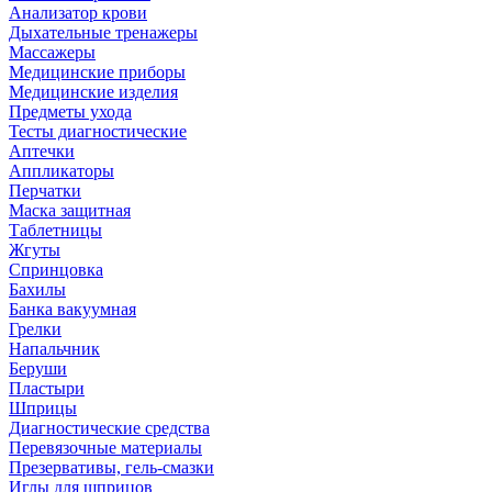
Анализатор крови
Дыхательные тренажеры
Массажеры
Медицинские приборы
Медицинские изделия
Предметы ухода
Тесты диагностические
Аптечки
Аппликаторы
Перчатки
Маска защитная
Таблетницы
Жгуты
Спринцовка
Бахилы
Банка вакуумная
Грелки
Напальчник
Беруши
Пластыри
Шприцы
Диагностические средства
Перевязочные материалы
Презервативы, гель-смазки
Иглы для шприцов