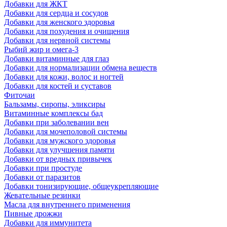
Добавки для ЖКТ
Добавки для сердца и сосудов
Добавки для женского здоровья
Добавки для похудения и очищения
Добавки для нервной системы
Рыбий жир и омега-3
Добавки витаминные для глаз
Добавки для нормализации обмена веществ
Добавки для кожи, волос и ногтей
Добавки для костей и суставов
Фиточаи
Бальзамы, сиропы, эликсиры
Витаминные комплексы бад
Добавки при заболевании вен
Добавки для мочеполовой системы
Добавки для мужского здоровья
Добавки для улучшения памяти
Добавки от вредных привычек
Добавки при простуде
Добавки от паразитов
Добавки тонизирующие, общеукрепляющие
Жевательные резинки
Масла для внутреннего применения
Пивные дрожжи
Добавки для иммунитета