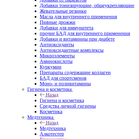
Добавки тонизирующие, общеукрепляющие
Жевательные резинки
Масла для внутреннего применения
Пивные дрожжи
Добавки для иммунитета
прочие БАД для внутреннего применения
Добавки и витаминны при диабете
Антиоксиданты
Антиоксидантные комплексы
Микроэлементы
Аминокислоты
Куркумин
Препараты содержащие коллаген
БАД для спортсменов
Моно- и поливитамины
Гигиена и косметика
Назад
Гигиена и косметика
Средства личной гигиены
Косметика
Медтехника
Назад
Медтехника
Алкотестер