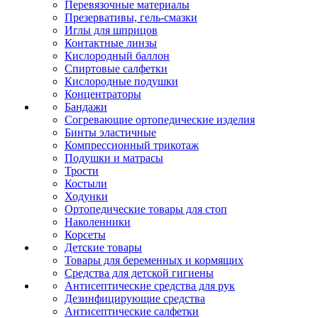
Перевязочные материалы
Презервативы, гель-смазки
Иглы для шприцов
Контактные линзы
Кислородный баллон
Спиртовые салфетки
Кислородные подушки
Концентраторы
Бандажи
Согревающие ортопедические изделия
Бинты эластичные
Компрессионный трикотаж
Подушки и матрасы
Трости
Костыли
Ходунки
Ортопедические товары для стоп
Наколенники
Корсеты
Детские товары
Товары для беременных и кормящих
Средства для детской гигиены
Антисептические средства для рук
Дезинфицирующие средства
Антисептические салфетки