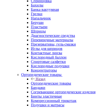
Спринцовка
Бахилы
Банка вакуумная
Грелки
Напальчник
Беруши
Пластыри
Шприцы
Диагностические средства
Перевязочные материалы
Презервативы, гель-смазки
Иглы для шприцов
Контактные линзы
Кислородный баллон
Спиртовые салфетки
Кислородные подушки
Концентраторы
Ортопедические товары
Назад
Ортопедические товары
Бандажи
Согревающие ортопедические изделия
Бинты эластичные
Компрессионный трикотаж
Подушки и матрасы