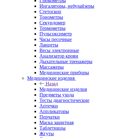
Глюкометры
Ингаляторы, небулайзеры
Стетоскоп
Тонометры
Секундомер
Термометры
Пульсоксиметр
Часы песочные
Ланцеты
Весы электронные
Анализатор крови
Дыхательные тренажеры
Массажеры
Медицинские приборы
Медицинские изделия
Назад
Медицинские изделия
Предметы ухода
Тесты диагностические
Аптечки
Аппликаторы
Перчатки
Маска защитная
Таблетницы
Жгуты