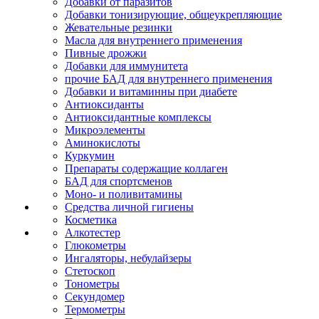
Добавки от паразитов
Добавки тонизирующие, общеукрепляющие
Жевательные резинки
Масла для внутреннего применения
Пивные дрожжи
Добавки для иммунитета
прочие БАД для внутреннего применения
Добавки и витаминны при диабете
Антиоксиданты
Антиоксидантные комплексы
Микроэлементы
Аминокислоты
Куркумин
Препараты содержащие коллаген
БАД для спортсменов
Моно- и поливитамины
Средства личной гигиены
Косметика
Алкотестер
Глюкометры
Ингаляторы, небулайзеры
Стетоскоп
Тонометры
Секундомер
Термометры