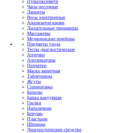
Пульсоксиметр
Часы песочные
Ланцеты
Весы электронные
Анализатор крови
Дыхательные тренажеры
Массажеры
Медицинские приборы
Предметы ухода
Тесты диагностические
Аптечки
Аппликаторы
Перчатки
Маска защитная
Таблетницы
Жгуты
Спринцовка
Бахилы
Банка вакуумная
Грелки
Напальчник
Беруши
Пластыри
Шприцы
Диагностические средства