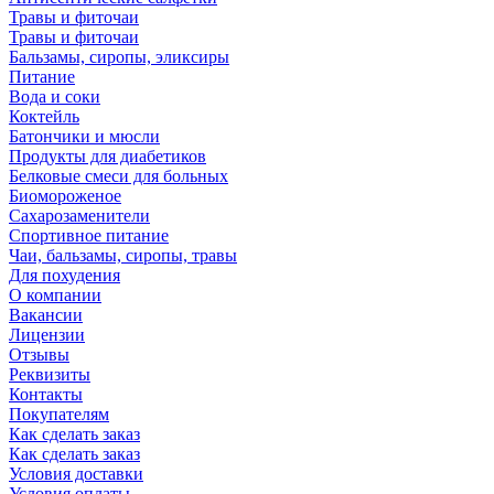
Травы и фиточаи
Травы и фиточаи
Бальзамы, сиропы, эликсиры
Питание
Вода и соки
Коктейль
Батончики и мюсли
Продукты для диабетиков
Белковые смеси для больных
Биомороженое
Сахарозаменители
Спортивное питание
Чаи, бальзамы, сиропы, травы
Для похудения
О компании
Вакансии
Лицензии
Отзывы
Реквизиты
Контакты
Покупателям
Как сделать заказ
Как сделать заказ
Условия доставки
Условия оплаты