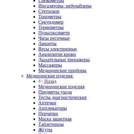
Глюкометры
Ингаляторы, небулайзеры
Стетоскоп
Тонометры
Секундомер
Термометры
Пульсоксиметр
Часы песочные
Ланцеты
Весы электронные
Анализатор крови
Дыхательные тренажеры
Массажеры
Медицинские приборы
Медицинские изделия
Назад
Медицинские изделия
Предметы ухода
Тесты диагностические
Аптечки
Аппликаторы
Перчатки
Маска защитная
Таблетницы
Жгуты