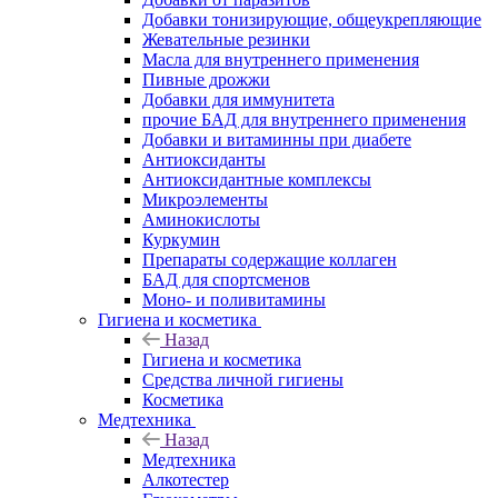
Добавки тонизирующие, общеукрепляющие
Жевательные резинки
Масла для внутреннего применения
Пивные дрожжи
Добавки для иммунитета
прочие БАД для внутреннего применения
Добавки и витаминны при диабете
Антиоксиданты
Антиоксидантные комплексы
Микроэлементы
Аминокислоты
Куркумин
Препараты содержащие коллаген
БАД для спортсменов
Моно- и поливитамины
Гигиена и косметика
Назад
Гигиена и косметика
Средства личной гигиены
Косметика
Медтехника
Назад
Медтехника
Алкотестер