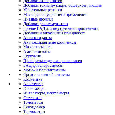
Добавки от паразитов
Добавки тонизирующие, общеукрепляющие
Жевательные резинки
Масла для внутреннего применения
Пивные дрожжи
Добавки для иммунитета
прочие БАД для внутреннего применения
Добавки и витаминны при диабете
Антиоксиданты
Антиоксидантные комплексы
Микроэлементы
Аминокислоты
Куркумин
Препараты содержащие коллаген
БАД для спортсменов
Моно- и поливитамины
Средства личной гигиены
Косметика
Алкотестер
Глюкометры
Ингаляторы, небулайзеры
Стетоскоп
Тонометры
Секундомер
Термометры