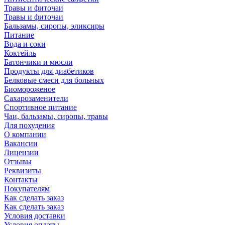
Травы и фиточаи
Травы и фиточаи
Бальзамы, сиропы, эликсиры
Питание
Вода и соки
Коктейль
Батончики и мюсли
Продукты для диабетиков
Белковые смеси для больных
Биомороженое
Сахарозаменители
Спортивное питание
Чаи, бальзамы, сиропы, травы
Для похудения
О компании
Вакансии
Лицензии
Отзывы
Реквизиты
Контакты
Покупателям
Как сделать заказ
Как сделать заказ
Условия доставки
Условия оплаты