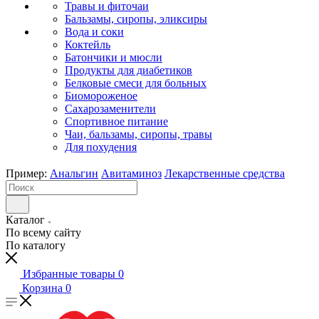
Травы и фиточаи
Бальзамы, сиропы, эликсиры
Вода и соки
Коктейль
Батончики и мюсли
Продукты для диабетиков
Белковые смеси для больных
Биомороженое
Сахарозаменители
Спортивное питание
Чаи, бальзамы, сиропы, травы
Для похудения
Пример:
Анальгин
Авитаминоз
Лекарственные средства
Каталог
По всему сайту
По каталогу
Избранные товары
0
Корзина
0