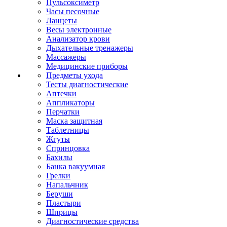
Пульсоксиметр
Часы песочные
Ланцеты
Весы электронные
Анализатор крови
Дыхательные тренажеры
Массажеры
Медицинские приборы
Предметы ухода
Тесты диагностические
Аптечки
Аппликаторы
Перчатки
Маска защитная
Таблетницы
Жгуты
Спринцовка
Бахилы
Банка вакуумная
Грелки
Напальчник
Беруши
Пластыри
Шприцы
Диагностические средства