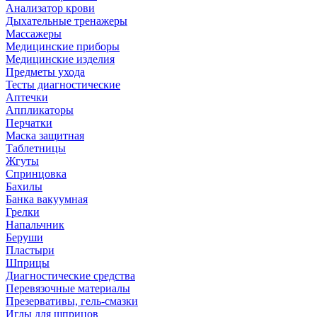
Анализатор крови
Дыхательные тренажеры
Массажеры
Медицинские приборы
Медицинские изделия
Предметы ухода
Тесты диагностические
Аптечки
Аппликаторы
Перчатки
Маска защитная
Таблетницы
Жгуты
Спринцовка
Бахилы
Банка вакуумная
Грелки
Напальчник
Беруши
Пластыри
Шприцы
Диагностические средства
Перевязочные материалы
Презервативы, гель-смазки
Иглы для шприцов