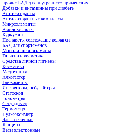
прочие БАД для внутреннего применения
Добавки и витаминны при диабете
Антиоксиданты
Антиоксидантные комплексы
Микроэлементы
Аминокислоты
Куркумин
Препараты содержащие коллаген
БАД для спортсменов
Моно- и поливитамины
Гигиена и косметика
Средства личной гигиены
Косметика
Медтехника
Алкотестер
Глюкометры
Ингаляторы, небулайзеры
Стетоскоп
Тонометры
Секундомер
Термометры
Пульсоксиметр
Часы песочные
Ланцеты
Весы электронные