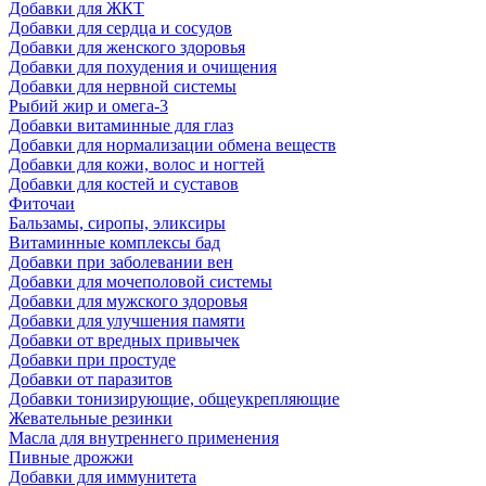
Добавки для ЖКТ
Добавки для сердца и сосудов
Добавки для женского здоровья
Добавки для похудения и очищения
Добавки для нервной системы
Рыбий жир и омега-3
Добавки витаминные для глаз
Добавки для нормализации обмена веществ
Добавки для кожи, волос и ногтей
Добавки для костей и суставов
Фиточаи
Бальзамы, сиропы, эликсиры
Витаминные комплексы бад
Добавки при заболевании вен
Добавки для мочеполовой системы
Добавки для мужского здоровья
Добавки для улучшения памяти
Добавки от вредных привычек
Добавки при простуде
Добавки от паразитов
Добавки тонизирующие, общеукрепляющие
Жевательные резинки
Масла для внутреннего применения
Пивные дрожжи
Добавки для иммунитета