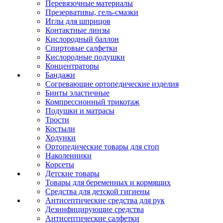
Перевязочные материалы
Презервативы, гель-смазки
Иглы для шприцов
Контактные линзы
Кислородный баллон
Спиртовые салфетки
Кислородные подушки
Концентраторы
Бандажи
Согревающие ортопедические изделия
Бинты эластичные
Компрессионный трикотаж
Подушки и матрасы
Трости
Костыли
Ходунки
Ортопедические товары для стоп
Наколенники
Корсеты
Детские товары
Товары для беременных и кормящих
Средства для детской гигиены
Антисептические средства для рук
Дезинфицирующие средства
Антисептические салфетки