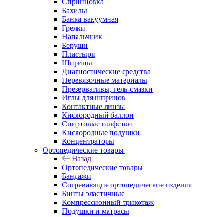
Спринцовка
Бахилы
Банка вакуумная
Грелки
Напальчник
Беруши
Пластыри
Шприцы
Диагностические средства
Перевязочные материалы
Презервативы, гель-смазки
Иглы для шприцов
Контактные линзы
Кислородный баллон
Спиртовые салфетки
Кислородные подушки
Концентраторы
Ортопедические товары
Назад
Ортопедические товары
Бандажи
Согревающие ортопедические изделия
Бинты эластичные
Компрессионный трикотаж
Подушки и матрасы