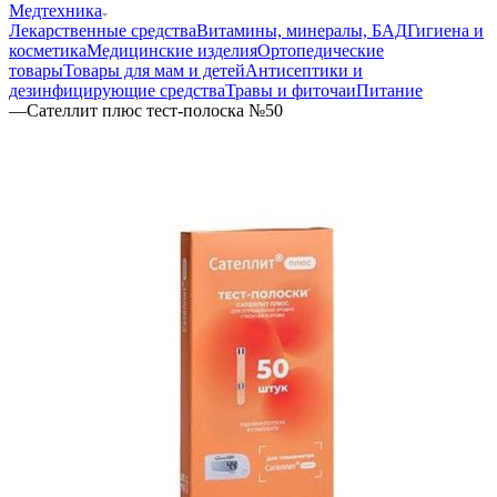
Медтехника
Лекарственные средства
Витамины, минералы, БАД
Гигиена и
косметика
Медицинские изделия
Ортопедические
товары
Товары для мам и детей
Антисептики и
дезинфицирующие средства
Травы и фиточаи
Питание
—
Сателлит плюс тест-полоска №50