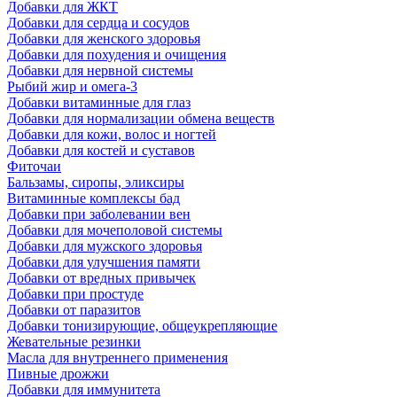
Добавки для ЖКТ
Добавки для сердца и сосудов
Добавки для женского здоровья
Добавки для похудения и очищения
Добавки для нервной системы
Рыбий жир и омега-3
Добавки витаминные для глаз
Добавки для нормализации обмена веществ
Добавки для кожи, волос и ногтей
Добавки для костей и суставов
Фиточаи
Бальзамы, сиропы, эликсиры
Витаминные комплексы бад
Добавки при заболевании вен
Добавки для мочеполовой системы
Добавки для мужского здоровья
Добавки для улучшения памяти
Добавки от вредных привычек
Добавки при простуде
Добавки от паразитов
Добавки тонизирующие, общеукрепляющие
Жевательные резинки
Масла для внутреннего применения
Пивные дрожжи
Добавки для иммунитета