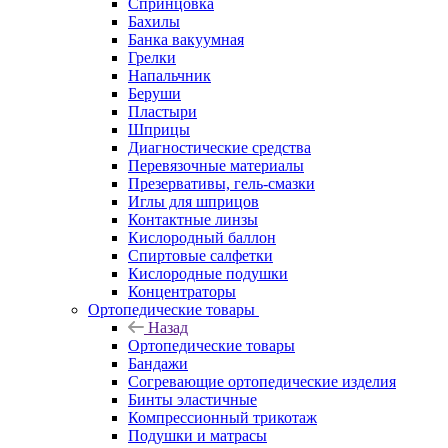
Спринцовка
Бахилы
Банка вакуумная
Грелки
Напальчник
Беруши
Пластыри
Шприцы
Диагностические средства
Перевязочные материалы
Презервативы, гель-смазки
Иглы для шприцов
Контактные линзы
Кислородный баллон
Спиртовые салфетки
Кислородные подушки
Концентраторы
Ортопедические товары
Назад
Ортопедические товары
Бандажи
Согревающие ортопедические изделия
Бинты эластичные
Компрессионный трикотаж
Подушки и матрасы