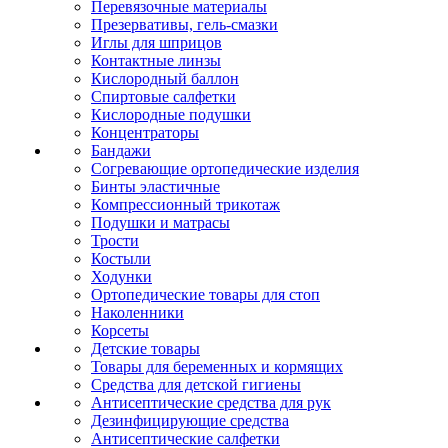
Перевязочные материалы
Презервативы, гель-смазки
Иглы для шприцов
Контактные линзы
Кислородный баллон
Спиртовые салфетки
Кислородные подушки
Концентраторы
Бандажи
Согревающие ортопедические изделия
Бинты эластичные
Компрессионный трикотаж
Подушки и матрасы
Трости
Костыли
Ходунки
Ортопедические товары для стоп
Наколенники
Корсеты
Детские товары
Товары для беременных и кормящих
Средства для детской гигиены
Антисептические средства для рук
Дезинфицирующие средства
Антисептические салфетки