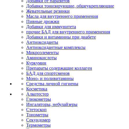
Добавки от паразитов
Добавки тонизирующие, общеукрепляющие
Жевательные резинки
Масла для внутреннего применения
Пивные дрожжи
Добавки для иммунитета
прочие БАД для внутреннего применения
Добавки и витаминны при диабете
Антиоксиданты
Антиоксидантные комплексы
Микроэлементы
Аминокислоты
Куркумин
Препараты содержащие коллаген
БАД для спортсменов
Моно- и поливитамины
Средства личной гигиены
Косметика
Алкотестер
Глюкометры
Ингаляторы, небулайзеры
Стетоскоп
Тонометры
Секундомер
Термометры