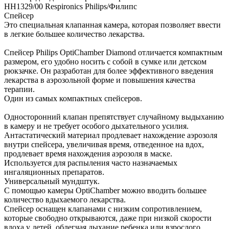
HH1329/00 Respironics Philips/Филипс
Спейсер
Это специальная клапанная камера, которая позволяет ввести
в легкие большее количество лекарства.
Спейсер Philips OptiChamber Diamond отличается компактным
размером, его удобно носить с собой в сумке или детском
рюкзачке. Он разработан для более эффективного введения
лекарства в аэрозольной форме и повышения качества
терапии.
Один из самых компактных спейсеров.
Односторонний клапан препятствует случайному выдыханию
в камеру и не требует особого дыхательного усилия.
Антастатический материал продлевает нахождение аэрозоля
внутри спейсера, увеличивая время, отведенное на вдох,
продлевает время нахождения аэрозоля в маске.
Используется для распыления часто назначаемых
ингаляционных препаратов.
Универсальный мундштук.
С помощью камеры OptiChamber можно вводить большее
количество вдыхаемого лекарства.
Спейсер оснащен клапанами с низким сопротивлением,
которые свободно открываются, даже при низкой скорости
вдоха у детей, облегчая дыхание ребенка или взрослого