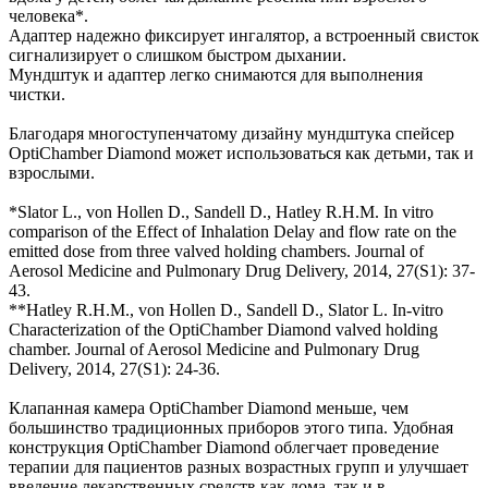
человека*.
Адаптер надежно фиксирует ингалятор, а встроенный свисток
сигнализирует о слишком быстром дыхании.
Мундштук и адаптер легко снимаются для выполнения
чистки.
Благодаря многоступенчатому дизайну мундштука спейсер
OptiChamber Diamond может использоваться как детьми, так и
взрослыми.
*Slator L., von Hollen D., Sandell D., Hatley R.H.M. In vitro
comparison of the Effect of Inhalation Delay and flow rate on the
emitted dose from three valved holding chambers. Journal of
Aerosol Medicine and Pulmonary Drug Delivery, 2014, 27(S1): 37-
43.
**Hatley R.H.M., von Hollen D., Sandell D., Slator L. In-vitro
Characterization of the OptiChamber Diamond valved holding
chamber. Journal of Aerosol Medicine and Pulmonary Drug
Delivery, 2014, 27(S1): 24-36.
Клапанная камера OptiChamber Diamond меньше, чем
большинство традиционных приборов этого типа. Удобная
конструкция OptiChamber Diamond облегчает проведение
терапии для пациентов разных возрастных групп и улучшает
введение лекарственных средств как дома, так и в