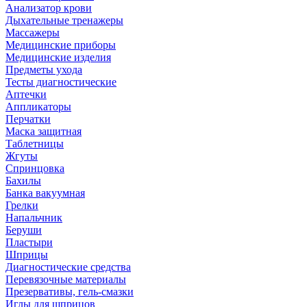
Анализатор крови
Дыхательные тренажеры
Массажеры
Медицинские приборы
Медицинские изделия
Предметы ухода
Тесты диагностические
Аптечки
Аппликаторы
Перчатки
Маска защитная
Таблетницы
Жгуты
Спринцовка
Бахилы
Банка вакуумная
Грелки
Напальчник
Беруши
Пластыри
Шприцы
Диагностические средства
Перевязочные материалы
Презервативы, гель-смазки
Иглы для шприцов