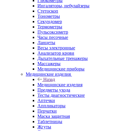
Глюкометры
Ингаляторы, небулайзеры
Стетоскоп
Тонометры
Секундомер
Термометры
Пульсоксиметр
Часы песочные
Ланцеты
Весы электронные
Анализатор крови
Дыхательные тренажеры
Массажеры
Медицинские приборы
Медицинские изделия
Назад
Медицинские изделия
Предметы ухода
Тесты диагностические
Аптечки
Аппликаторы
Перчатки
Маска защитная
Таблетницы
Жгуты