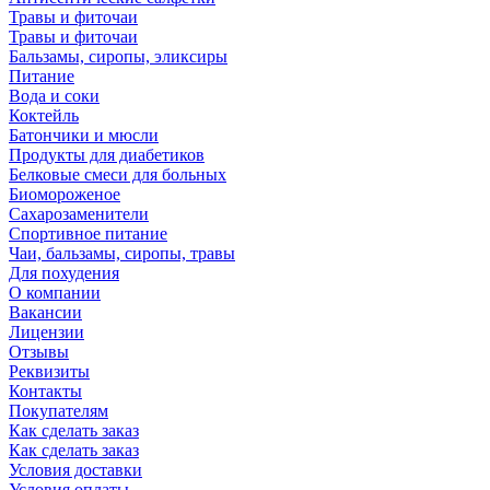
Травы и фиточаи
Травы и фиточаи
Бальзамы, сиропы, эликсиры
Питание
Вода и соки
Коктейль
Батончики и мюсли
Продукты для диабетиков
Белковые смеси для больных
Биомороженое
Сахарозаменители
Спортивное питание
Чаи, бальзамы, сиропы, травы
Для похудения
О компании
Вакансии
Лицензии
Отзывы
Реквизиты
Контакты
Покупателям
Как сделать заказ
Как сделать заказ
Условия доставки
Условия оплаты