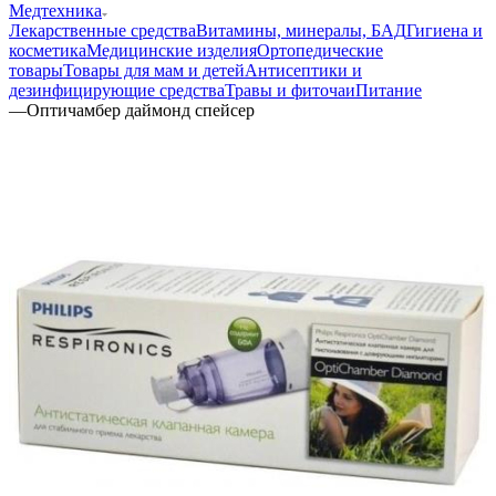
Медтехника
Лекарственные средства
Витамины, минералы, БАД
Гигиена и
косметика
Медицинские изделия
Ортопедические
товары
Товары для мам и детей
Антисептики и
дезинфицирующие средства
Травы и фиточаи
Питание
—
Оптичамбер даймонд спейсер