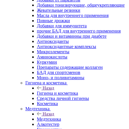
Добавки тонизирующие, общеукрепляющие
Жевательные резинки
Масла для внутреннего применения
Пивные дрожжи
Добавки для иммунитета
прочие БАД для внутреннего применения
Добавки и витаминны при диабете
Антиоксиданты
Антиоксидантные комплексы
Микроэлементы
Аминокислоты
Куркумин
Препараты содержащие коллаген
БАД для спортсменов
Моно- и поливитамины
Гигиена и косметика
Назад
Гигиена и косметика
Средства личной гигиены
Косметика
Медтехника
Назад
Медтехника
Алкотестер