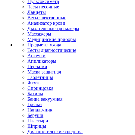
Пульсоксиметр
Часы песочные
Ланцеты
Весы электронные
Анализатор крови
Дыхательные тренажеры
Массажеры
Медицинские приборы
Предметы ухода
Тесты диагностические
Аптечки
Аппликаторы
Перчатки
Маска защитная
Таблетницы
Жгуты
Спринцовка
Бахилы
Банка вакуумная
Грелки
Напальчник
Беруши
Пластыри
Шприцы
Диагностические средства