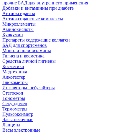
прочие БАД для внутреннего применения
Добавки и витаминны при диабете
Антиоксиданты
Антиоксидантные комплексы
Микроэлементы
Аминокислоты
Куркумин
Препараты содержащие коллаген
БАД для спортсменов
Моно- и поливитамины
Гигиена и косметика
Средства личной гигиены
Косметика
Медтехника
Алкотестер
Глюкометры
Ингаляторы, небулайзеры
Стетоскоп
Тонометры
Секундомер
Термометры
Пульсоксиметр
Часы песочные
Ланцеты
Весы электронные