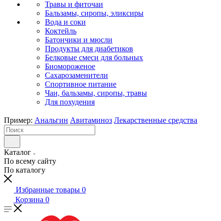
Травы и фиточаи
Бальзамы, сиропы, эликсиры
Вода и соки
Коктейль
Батончики и мюсли
Продукты для диабетиков
Белковые смеси для больных
Биомороженое
Сахарозаменители
Спортивное питание
Чаи, бальзамы, сиропы, травы
Для похудения
Пример:
Анальгин
Авитаминоз
Лекарственные средства
Каталог
По всему сайту
По каталогу
Избранные товары
0
Корзина
0