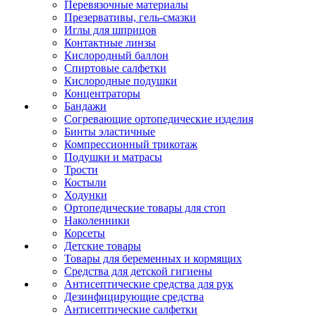
Перевязочные материалы
Презервативы, гель-смазки
Иглы для шприцов
Контактные линзы
Кислородный баллон
Спиртовые салфетки
Кислородные подушки
Концентраторы
Бандажи
Согревающие ортопедические изделия
Бинты эластичные
Компрессионный трикотаж
Подушки и матрасы
Трости
Костыли
Ходунки
Ортопедические товары для стоп
Наколенники
Корсеты
Детские товары
Товары для беременных и кормящих
Средства для детской гигиены
Антисептические средства для рук
Дезинфицирующие средства
Антисептические салфетки