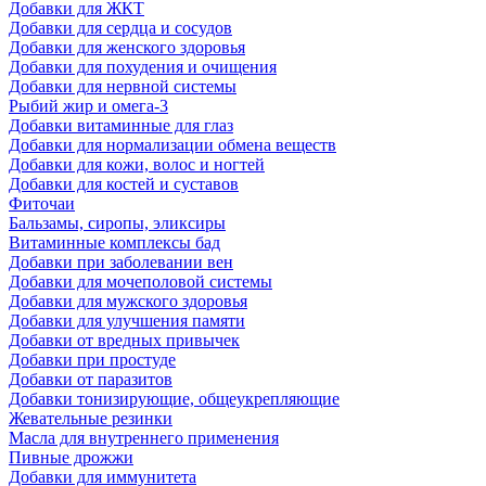
Добавки для ЖКТ
Добавки для сердца и сосудов
Добавки для женского здоровья
Добавки для похудения и очищения
Добавки для нервной системы
Рыбий жир и омега-3
Добавки витаминные для глаз
Добавки для нормализации обмена веществ
Добавки для кожи, волос и ногтей
Добавки для костей и суставов
Фиточаи
Бальзамы, сиропы, эликсиры
Витаминные комплексы бад
Добавки при заболевании вен
Добавки для мочеполовой системы
Добавки для мужского здоровья
Добавки для улучшения памяти
Добавки от вредных привычек
Добавки при простуде
Добавки от паразитов
Добавки тонизирующие, общеукрепляющие
Жевательные резинки
Масла для внутреннего применения
Пивные дрожжи
Добавки для иммунитета