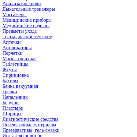
Анализатор крови
Дыхательные тренажеры
Массажеры
Медицинские приборы
Медицинские изделия
Предметы ухода
Тесты диагностические
Аптечки
Аппликаторы
Перчатки
Маска защитная
Таблетницы
Жгуты
Спринцовка
Бахилы
Банка вакуумная
Грелки
Напальчник
Беруши
Пластыри
Шприцы
Диагностические средства
Перевязочные материалы
Презервативы, гель-смазки
Иглы для шприцов