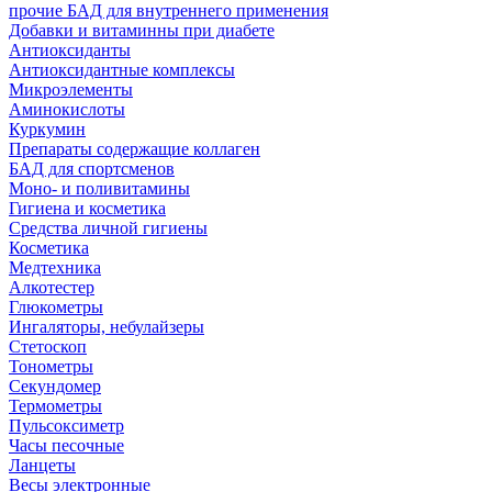
прочие БАД для внутреннего применения
Добавки и витаминны при диабете
Антиоксиданты
Антиоксидантные комплексы
Микроэлементы
Аминокислоты
Куркумин
Препараты содержащие коллаген
БАД для спортсменов
Моно- и поливитамины
Гигиена и косметика
Средства личной гигиены
Косметика
Медтехника
Алкотестер
Глюкометры
Ингаляторы, небулайзеры
Стетоскоп
Тонометры
Секундомер
Термометры
Пульсоксиметр
Часы песочные
Ланцеты
Весы электронные