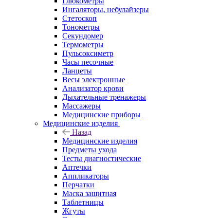
Глюкометры
Ингаляторы, небулайзеры
Стетоскоп
Тонометры
Секундомер
Термометры
Пульсоксиметр
Часы песочные
Ланцеты
Весы электронные
Анализатор крови
Дыхательные тренажеры
Массажеры
Медицинские приборы
Медицинские изделия
Назад
Медицинские изделия
Предметы ухода
Тесты диагностические
Аптечки
Аппликаторы
Перчатки
Маска защитная
Таблетницы
Жгуты