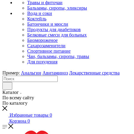
Травы и фиточаи
Бальзамы, сиропы, эликсиры
Вода и соки
Коктейль
Батончики и мюсли
Продукты для диабетиков
Белковые смеси для больных
Биомороженое
Сахарозаменители
Спортивное питание
Чаи, бальзамы, сиропы, травы
Для похудения
Пример:
Анальгин
Авитаминоз
Лекарственные средства
Каталог
По всему сайту
По каталогу
Избранные товары
0
Корзина
0