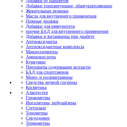
Добавки от паразитов
Добавки тонизирующие, общеукрепляющие
Жевательные резинки
Масла для внутреннего применения
Пивные дрожжи
Добавки для иммунитета
прочие БАД для внутреннего применения
Добавки и витаминны при диабете
Антиоксиданты
Антиоксидантные комплексы
Микроэлементы
Аминокислоты
Куркумин
Препараты содержащие коллаген
БАД для спортсменов
Моно- и поливитамины
Средства личной гигиены
Косметика
Алкотестер
Глюкометры
Ингаляторы, небулайзеры
Стетоскоп
Тонометры
Секундомер
Термометры