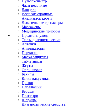
Пульсоксиметр
Часы песочные
Ланцеты
Весы электронные
Анализатор крови
Дыхательные тренажеры
Массажеры
Медицинские приборы
Предметы ухода
Тесты диагностические
Аптечки
Аппликаторы
Перчатки
Маска защитная
Таблетницы
Жгуты
Спринцовка
Бахилы
Банка вакуумная
Грелки
Напальчник
Беруши
Пластыри
Шприцы
Диагностические средства