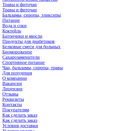
Травы и фиточаи
Травы и фиточаи
Бальзамы, сиропы, эликсиры
Питание
Вода и соки
Коктейль
Батончики и мюсли
Продукты для диабетиков
Белковые смеси для больных
Биомороженое
Сахарозаменители
Спортивное питание
Чаи, бальзамы, сиропы, травы
Для похудения
О компании
Вакансии
Лицензии
Отзывы
Реквизиты
Контакты
Покупателям
Как сделать заказ
Как сделать заказ
Условия доставки
Условия оплаты