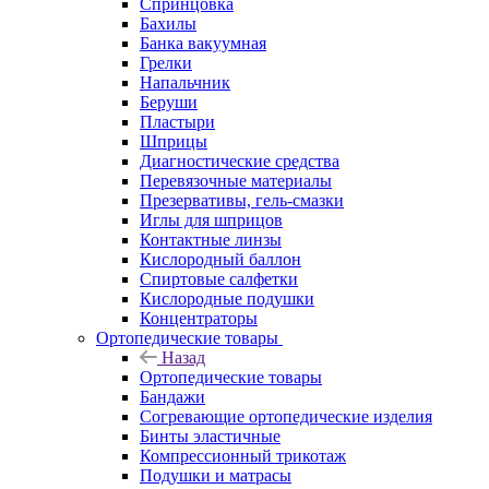
Спринцовка
Бахилы
Банка вакуумная
Грелки
Напальчник
Беруши
Пластыри
Шприцы
Диагностические средства
Перевязочные материалы
Презервативы, гель-смазки
Иглы для шприцов
Контактные линзы
Кислородный баллон
Спиртовые салфетки
Кислородные подушки
Концентраторы
Ортопедические товары
Назад
Ортопедические товары
Бандажи
Согревающие ортопедические изделия
Бинты эластичные
Компрессионный трикотаж
Подушки и матрасы