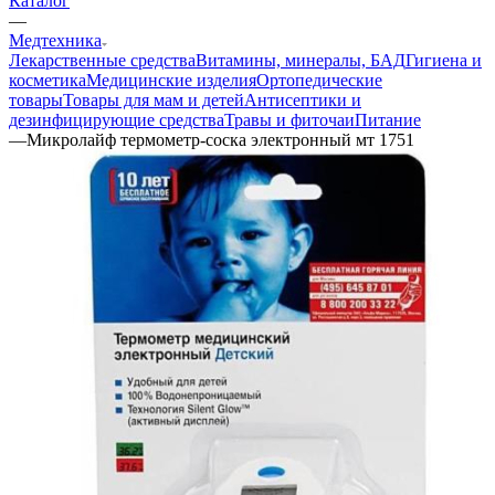
Каталог
—
Медтехника
Лекарственные средства
Витамины, минералы, БАД
Гигиена и
косметика
Медицинские изделия
Ортопедические
товары
Товары для мам и детей
Антисептики и
дезинфицирующие средства
Травы и фиточаи
Питание
—
Микролайф термометр-соска электронный мт 1751