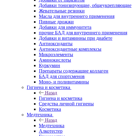
Добавки тонизирующие, общеукрепляющие
Жевательные резинки
Масла для внутреннего применения
Пивные дрожжи
Добавки для иммунитета
прочие БАД для внутреннего применения
Добавки и витаминны при диабете
Антиоксиданты
Антиоксидантные комплексы
Микроэлементы
Аминокислоты
Куркумин
Препараты содержащие коллаген
БАД для спортсменов
Моно- и поливитамины
Гигиена и косметика
Назад
Гигиена и косметика
Средства личной гигиены
Косметика
Медтехника
Назад
Медтехника
Алкотестер