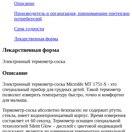
Описание
Производитель и организация, принимающие претензии
потребителей
Срок годности
Лекарственная форма
Лекарственная форма
Электронный термометр-соска
Описание
Электронный термометр-соска Microlife MT 1751-S - это
специальный прибор для грудных детей. Такой термометр
позволит измерить температуру быстро, точно и комфортно
для малыша.
Термометр-соска абсолютно безопасен: не содержит ртути,
стекла, имеет водонепроницаемый корпус. Время измерения
составляет от 60 секунд. Термометр оснащен специальной
технологией Silent Glow – дисплей с цветовой индикацией
подскажет, является ли измеренная температура нормальной