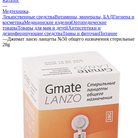
Каталог
—
Медтехника
Лекарственные средства
Витамины, минералы, БАД
Гигиена и
косметика
Медицинские изделия
Ортопедические
товары
Товары для мам и детей
Антисептики и
дезинфицирующие средства
Травы и фиточаи
Питание
—
Джимат ланзо ланцеты №50 общего назначения стерильные
28g