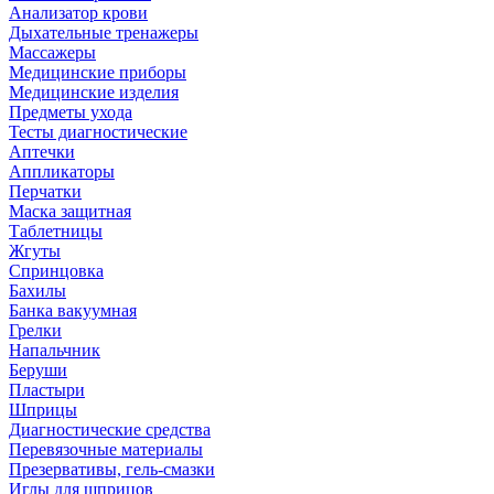
Анализатор крови
Дыхательные тренажеры
Массажеры
Медицинские приборы
Медицинские изделия
Предметы ухода
Тесты диагностические
Аптечки
Аппликаторы
Перчатки
Маска защитная
Таблетницы
Жгуты
Спринцовка
Бахилы
Банка вакуумная
Грелки
Напальчник
Беруши
Пластыри
Шприцы
Диагностические средства
Перевязочные материалы
Презервативы, гель-смазки
Иглы для шприцов