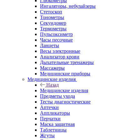
Глюкометры
Ингаляторы, небулайзеры
Стетоскоп
Тонометры
Секундомер
Термометры
Пульсоксиметр
Часы песочные
Ланцеты
Весы электронные
Анализатор крови
Дыхательные тренажеры
Массажеры
Медицинские приборы
Медицинские изделия
Назад
Медицинские изделия
Предметы ухода
Тесты диагностические
Аптечки
Аппликаторы
Перчатки
Маска защитная
Таблетницы
Жгуты