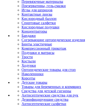
Перевязочные материалы
Презервативы, гель-смазки
Иглы для шприцов
Контактные линзы
Кислородный баллон
Спиртовые салфетки
Кислородные подушки
Концентраторы
Бандажи
Согревающие ортопедические изделия
Бинты эластичные
Компрессионный трикотаж
Подушки и матрасы
Трости
Костыли
Ходунки
Ортопедические товары для стоп
Наколенники
Корсеты
Детские товары
Товары для беременных и кормящих
Средства для детской гигиены
Антисептические средства для рук
Дезинфицирующие средства
Антисептические салфетки