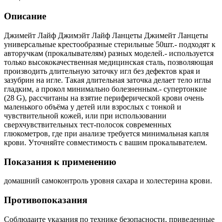
Описание
Джимейт Лайф Джимэйт Лайф Ланцеты Джимейт Ланцеты
универсальные крестообразные стерильные 50шт.- подходят к
авторучкам (прокалывателям) разных моделей.- используется
только высококачественная медицинская сталь, позволяющая
производить длительную заточку игл без дефектов края и
зазубрин на игле. Такая длительная заточка делает тело иглы
гладким, а прокол минимально болезненным.- супертонкие
(28 G), рассчитаны на взятие периферической крови очень
маленького объёма у детей или взрослых с тонкой и
чувствительной кожей, или при использовании
сверхчувствительных тест-полосок современных
глюкометров, где при анализе требуется минимальная капля
крови. Уточняйте совместимость с вашим прокалывателем.
Показания к применению
домашний самоконтроль уровня сахара и холестерина крови.
Противопоказания
Соблюдаите указания по технике безопасности, приведенные