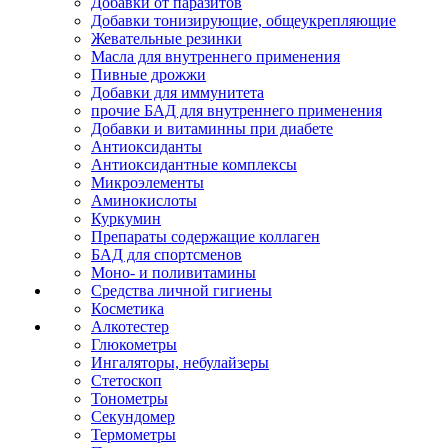
Добавки от паразитов
Добавки тонизирующие, общеукрепляющие
Жевательные резинки
Масла для внутреннего применения
Пивные дрожжи
Добавки для иммунитета
прочие БАД для внутреннего применения
Добавки и витаминны при диабете
Антиоксиданты
Антиоксидантные комплексы
Микроэлементы
Аминокислоты
Куркумин
Препараты содержащие коллаген
БАД для спортсменов
Моно- и поливитамины
Средства личной гигиены
Косметика
Алкотестер
Глюкометры
Ингаляторы, небулайзеры
Стетоскоп
Тонометры
Секундомер
Термометры