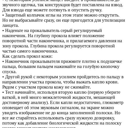
звучного щелчка, так конструкция будет поставлена на взвод.
Для взвода еще можете потянуть и опустить ручку.
• Защитный колпачок иглы на этом этапе можно открутить.
Но не выбрасывайте сразу, он еще пригодится для утилизации
ланцета.
• Наденьте на прокалыватель серый регулируемый
наконечник. На глубину прокола влияет положение
поворотной части наконечника, и прилагаемого давления на
зону прокола. Глубина прокола регулируется поворотной
частью самого наконечника.
Как сделать прокол кожи:
• Наконечник прокалывателя прижмите плотно к подушечке
пальца, большим пальцем нажимайте на голубую кнопочку
спуска.
• Другой рукой с некоторым усилием пройдитесь по пальцу в
направлении участка прокола, чтобы выжать каплю крови.
Рядом с участком прокола кожу не сжимайте.
• Тест начинайте, используя вторую каплю (первую уберите
ваткой, в ней много межклеточной жидкости, мешающей
достоверному анализу). Если капли недостаточно, глюкометр
оповещает об этом звуковым сигналом, на экране можно
увидеть изображение не до конца заполненной полоски. Но
все же старайтесь использовать сразу нужную дозировку,
потому как добавление биологической жидкости на полоску