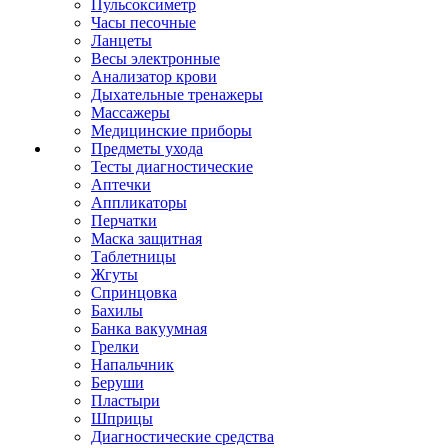
Пульсоксиметр
Часы песочные
Ланцеты
Весы электронные
Анализатор крови
Дыхательные тренажеры
Массажеры
Медицинские приборы
Предметы ухода
Тесты диагностические
Аптечки
Аппликаторы
Перчатки
Маска защитная
Таблетницы
Жгуты
Спринцовка
Бахилы
Банка вакуумная
Грелки
Напальчник
Беруши
Пластыри
Шприцы
Диагностические средства