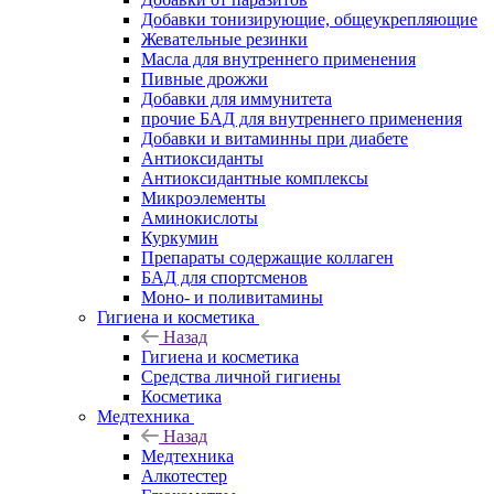
Добавки тонизирующие, общеукрепляющие
Жевательные резинки
Масла для внутреннего применения
Пивные дрожжи
Добавки для иммунитета
прочие БАД для внутреннего применения
Добавки и витаминны при диабете
Антиоксиданты
Антиоксидантные комплексы
Микроэлементы
Аминокислоты
Куркумин
Препараты содержащие коллаген
БАД для спортсменов
Моно- и поливитамины
Гигиена и косметика
Назад
Гигиена и косметика
Средства личной гигиены
Косметика
Медтехника
Назад
Медтехника
Алкотестер