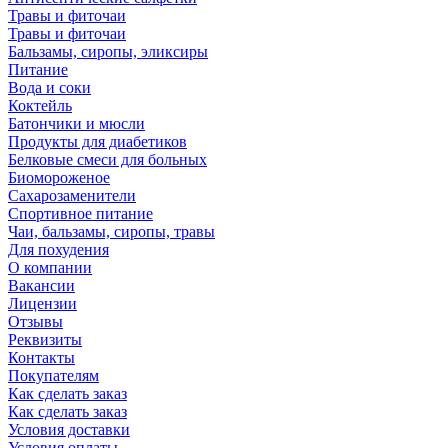
Травы и фиточаи
Травы и фиточаи
Бальзамы, сиропы, эликсиры
Питание
Вода и соки
Коктейль
Батончики и мюсли
Продукты для диабетиков
Белковые смеси для больных
Биомороженое
Сахарозаменители
Спортивное питание
Чаи, бальзамы, сиропы, травы
Для похудения
О компании
Вакансии
Лицензии
Отзывы
Реквизиты
Контакты
Покупателям
Как сделать заказ
Как сделать заказ
Условия доставки
Условия оплаты