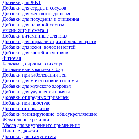
Добавки для ЖКТ
Добавки для сердца и сосудов
Добавки для женского здоровья
Добавки для похудения и очищения
Добавки для нервной системы
Рыбий жир и омега-3
Добавки витаминные для глаз
Добавки для нормализации обмена веществ
Добавки для кожи, волос и ногтей
Добавки для костей и суставов
Фиточаи
Бальзамы, сиропы, эликсиры
Витаминные комплексы бад
Добавки при заболевании вен
Добавки для мочеполовой системы
Добавки для мужского здоровья
Добавки для улучшения памяти
Добавки от вредных привычек
Добавки при простуде
Добавки от паразитов
Добавки тонизирующие, общеукрепляющие
Жевательные резинки
Масла для внутреннего применения
Пивные дрожжи
Добавки для иммунитета