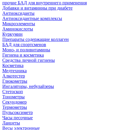
прочие БАД для внутреннего применения
Добавки и витаминны при диабете
Антиоксиданты
Антиоксидантные комплексы
Микроэлементы
Аминокислоты
Куркумин
Препараты содержащие коллаген
БАД для спортсменов
Моно- и поливитамины
Гигиена и косметика
Средства личной гигиены
Косметика
Медтехника
Алкотестер
Глюкометры
Ингаляторы, небулайзеры
Стетоскоп
Тонометры
Секундомер
Термометры
Пульсоксиметр
Часы песочные
Ланцеты
Весы электронные