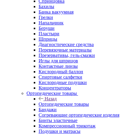
Спринцовка
Бахилы
Банка вакуумная
Грелки
Напальчник
Беруши
Пластыри
Шприцы
Диагностические средства
Перевязочные материалы
Презервативы, гель-смазки
Иглы для шприцов
Контактные линзы
Кислородный баллон
Спиртовые салфетки
Кислородные подушки
Концентраторы
Ортопедические товары
Назад
Ортопедические товары
Бандажи
Согревающие ортопедические изделия
Бинты эластичные
Компрессионный трикотаж
Подушки и матрасы