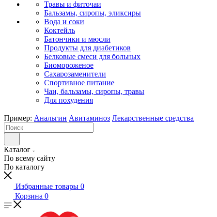
Травы и фиточаи
Бальзамы, сиропы, эликсиры
Вода и соки
Коктейль
Батончики и мюсли
Продукты для диабетиков
Белковые смеси для больных
Биомороженое
Сахарозаменители
Спортивное питание
Чаи, бальзамы, сиропы, травы
Для похудения
Пример:
Анальгин
Авитаминоз
Лекарственные средства
Каталог
По всему сайту
По каталогу
Избранные товары
0
Корзина
0