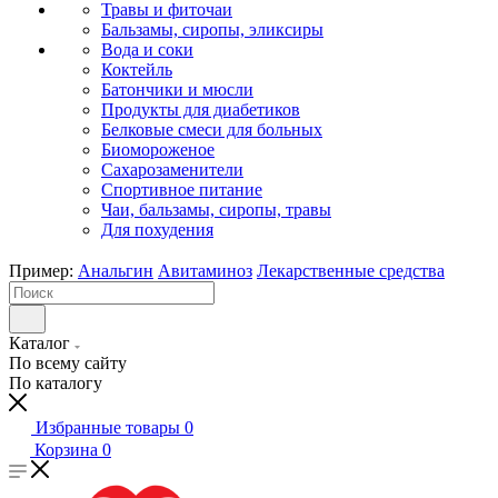
Травы и фиточаи
Бальзамы, сиропы, эликсиры
Вода и соки
Коктейль
Батончики и мюсли
Продукты для диабетиков
Белковые смеси для больных
Биомороженое
Сахарозаменители
Спортивное питание
Чаи, бальзамы, сиропы, травы
Для похудения
Пример:
Анальгин
Авитаминоз
Лекарственные средства
Каталог
По всему сайту
По каталогу
Избранные товары
0
Корзина
0