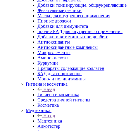
Добавки тонизирующие, общеукрепляющие
Жевательные резинки
Масла для внутреннего применения
Пивные дрожжи
Добавки для иммунитета
прочие БАД для внутреннего применения
Добавки и витаминны при диабете
Антиоксиданты
Антиоксидантные комплексы
Микроэлементы
Аминокислоты
Куркумин
Препараты содержащие коллаген
БАД для спортсменов
Моно- и поливитамины
Гигиена и косметика
Назад
Гигиена и косметика
Средства личной гигиены
Косметика
Медтехника
Назад
Медтехника
Алкотестер