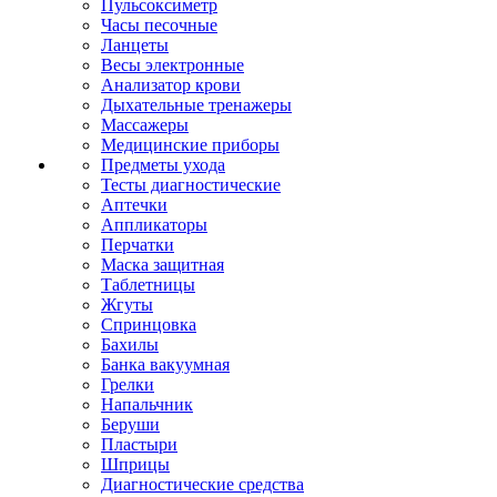
Пульсоксиметр
Часы песочные
Ланцеты
Весы электронные
Анализатор крови
Дыхательные тренажеры
Массажеры
Медицинские приборы
Предметы ухода
Тесты диагностические
Аптечки
Аппликаторы
Перчатки
Маска защитная
Таблетницы
Жгуты
Спринцовка
Бахилы
Банка вакуумная
Грелки
Напальчник
Беруши
Пластыри
Шприцы
Диагностические средства