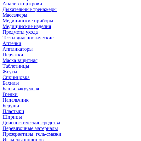
Анализатор крови
Дыхательные тренажеры
Массажеры
Медицинские приборы
Медицинские изделия
Предметы ухода
Тесты диагностические
Аптечки
Аппликаторы
Перчатки
Маска защитная
Таблетницы
Жгуты
Спринцовка
Бахилы
Банка вакуумная
Грелки
Напальчник
Беруши
Пластыри
Шприцы
Диагностические средства
Перевязочные материалы
Презервативы, гель-смазки
Иглы для шприцов