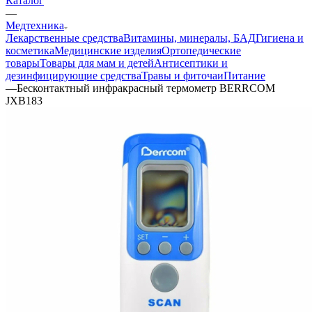
Каталог
—
Медтехника
Лекарственные средства
Витамины, минералы, БАД
Гигиена и
косметика
Медицинские изделия
Ортопедические
товары
Товары для мам и детей
Антисептики и
дезинфицирующие средства
Травы и фиточаи
Питание
—
Бесконтактный инфракрасный термометр BERRCOM
JXB183