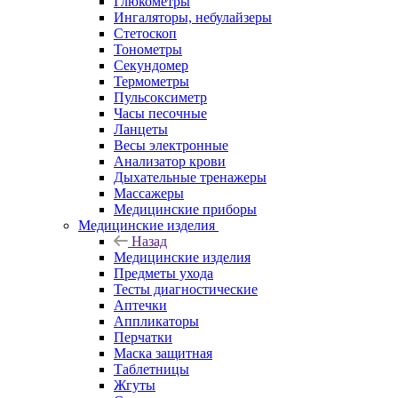
Глюкометры
Ингаляторы, небулайзеры
Стетоскоп
Тонометры
Секундомер
Термометры
Пульсоксиметр
Часы песочные
Ланцеты
Весы электронные
Анализатор крови
Дыхательные тренажеры
Массажеры
Медицинские приборы
Медицинские изделия
Назад
Медицинские изделия
Предметы ухода
Тесты диагностические
Аптечки
Аппликаторы
Перчатки
Маска защитная
Таблетницы
Жгуты