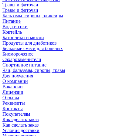
Травы и фиточаи
Травы и фиточаи
Бальзамы, сиропы, эликсиры
Питание
Вода и соки
Коктейль
Батончики и мюсли
Продукты для диабетиков
Белковые смеси для больных
Биомороженое
Сахарозаменители
Спортивное питание
Чаи, бальзамы, сиропы, травы
Для похудения
О компании
Вакансии
Лицензии
Отзывы
Реквизиты
Контакты
Покупателям
Как сделать заказ
Как сделать заказ
Условия доставки
Условия оплаты