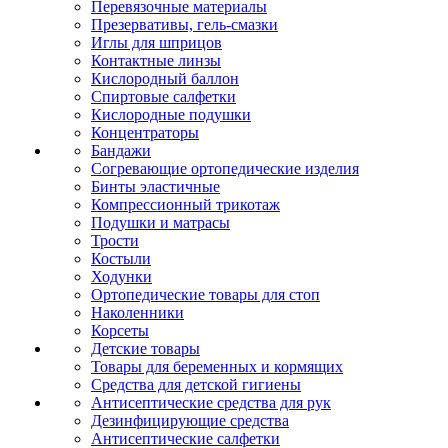
Перевязочные материалы
Презервативы, гель-смазки
Иглы для шприцов
Контактные линзы
Кислородный баллон
Спиртовые салфетки
Кислородные подушки
Концентраторы
Бандажи
Согревающие ортопедические изделия
Бинты эластичные
Компрессионный трикотаж
Подушки и матрасы
Трости
Костыли
Ходунки
Ортопедические товары для стоп
Наколенники
Корсеты
Детские товары
Товары для беременных и кормящих
Средства для детской гигиены
Антисептические средства для рук
Дезинфицирующие средства
Антисептические салфетки