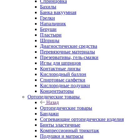
Спринцовка
Бахилы
Банка вакуумная
Грелки
Напальчник
Беруши
Пластыри
Шприцы
Диагностические средства
Перевязочные материалы
Презервативы, гель-смазки
Иглы для шприцов
Контактные линзы
Кислородный баллон
Спиртовые салфетки
Кислородные подушки
Концентраторы
Ортопедические товары
Назад
Ортопедические товары
Бандажи
Согревающие ортопедические изделия
Бинты эластичные
Компрессионный трикотаж
Подушки и матрасы