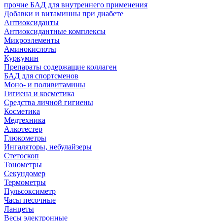
прочие БАД для внутреннего применения
Добавки и витаминны при диабете
Антиоксиданты
Антиоксидантные комплексы
Микроэлементы
Аминокислоты
Куркумин
Препараты содержащие коллаген
БАД для спортсменов
Моно- и поливитамины
Гигиена и косметика
Средства личной гигиены
Косметика
Медтехника
Алкотестер
Глюкометры
Ингаляторы, небулайзеры
Стетоскоп
Тонометры
Секундомер
Термометры
Пульсоксиметр
Часы песочные
Ланцеты
Весы электронные