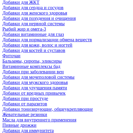
Добавки для ЖКТ
Добавки для сердца и сосудов
Добавки для женского здоровья
Добавки для похудения и очищения
Добавки для нервной системы
Рыбий жир и омега-3
Добавки витаминные для глаз
Добавки для нормализации обмена веществ
Добавки для кожи, волос и ногтей
Добавки для костей и суставов
Фиточаи
Бальзамы, сиропы, эликсиры
Витаминные комплексы бад
Добавки при заболевании вен
Добавки для мочеполовой системы
Добавки для мужского здоровья
Добавки для улучшения памяти
Добавки от вредных привычек
Добавки при простуде
Добавки от паразитов
Добавки тонизирующие, общеукрепляющие
Жевательные резинки
Масла для внутреннего применения
Пивные дрожжи
Добавки для иммунитета