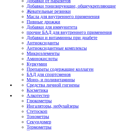
Добавки от паразитов
Добавки тонизирующие, общеукрепляющие
Жевательные резинки
Масла для внутреннего применения
Пивные дрожжи
Добавки для иммунитета
прочие БАД для внутреннего применения
Добавки и витаминны при диабете
Антиоксиданты
Антиоксидантные комплексы
Микроэлементы
Аминокислоты
Куркумин
Препараты содержащие коллаген
БАД для спортсменов
Моно- и поливитамины
Средства личной гигиены
Косметика
Алкотестер
Глюкометры
Ингаляторы, небулайзеры
Стетоскоп
Тонометры
Секундомер
Термометры