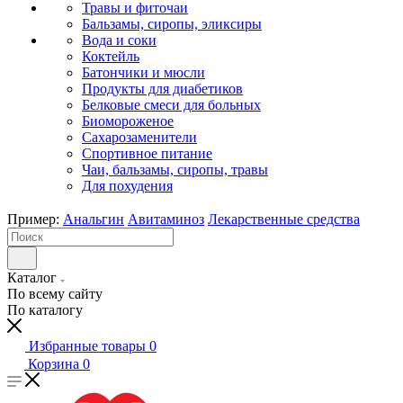
Травы и фиточаи
Бальзамы, сиропы, эликсиры
Вода и соки
Коктейль
Батончики и мюсли
Продукты для диабетиков
Белковые смеси для больных
Биомороженое
Сахарозаменители
Спортивное питание
Чаи, бальзамы, сиропы, травы
Для похудения
Пример:
Анальгин
Авитаминоз
Лекарственные средства
Каталог
По всему сайту
По каталогу
Избранные товары
0
Корзина
0