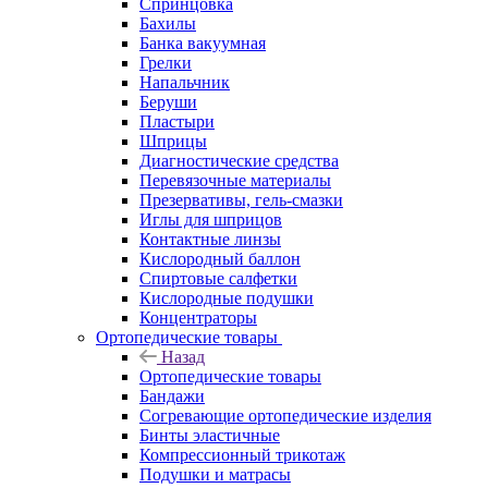
Спринцовка
Бахилы
Банка вакуумная
Грелки
Напальчник
Беруши
Пластыри
Шприцы
Диагностические средства
Перевязочные материалы
Презервативы, гель-смазки
Иглы для шприцов
Контактные линзы
Кислородный баллон
Спиртовые салфетки
Кислородные подушки
Концентраторы
Ортопедические товары
Назад
Ортопедические товары
Бандажи
Согревающие ортопедические изделия
Бинты эластичные
Компрессионный трикотаж
Подушки и матрасы