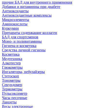
прочие БАД для внутреннего применения
Добавки и витаминны при диабете
Антиоксиданты
Антиоксидантные комплексы
Микроэлементы
Аминокислоты
Куркумин
Препараты содержащие коллаген
БАД для спортсменов
Моно- и поливитамины
Гигиена и косметика
Средства личной гигиены
Косметика
Медтехника
Алкотестер
Глюкометры
Ингаляторы, небулайзеры
Стетоскоп
Тонометры
Секундомер
Термометры
Пульсоксиметр
Часы песочные
Ланцеты
Весы электронные