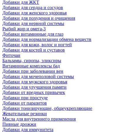
Добавки для ЖКТ
Добавки для сердца и сосудов
Добавки для женского здоровья
Добавки для похудения и очищения
Добавки для нервной системы
Рыбий жир и омега-3
Добавки витаминные для глаз
Добавки для нормализации обмена веществ
Добавки для кожи, волос и ногтей
Добавки для костей и суставов
Фиточаи
Бальзамы, сиропы, эликсиры
Витаминные комплексы бад
Добавки при заболевании вен
Добавки для мочеполовой системы
Добавки для мужского здоровья
Добавки для улучшения памяти
Добавки от вредных привычек
Добавки при простуде
Добавки от паразитов
Добавки тонизирующие, общеукрепляющие
Жевательные резинки
Масла для внутреннего применения
Пивные дрожжи
Добавки для иммунитета