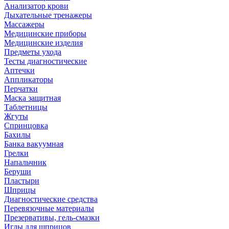
Анализатор крови
Дыхательные тренажеры
Массажеры
Медицинские приборы
Медицинские изделия
Предметы ухода
Тесты диагностические
Аптечки
Аппликаторы
Перчатки
Маска защитная
Таблетницы
Жгуты
Спринцовка
Бахилы
Банка вакуумная
Грелки
Напальчник
Беруши
Пластыри
Шприцы
Диагностические средства
Перевязочные материалы
Презервативы, гель-смазки
Иглы для шприцов