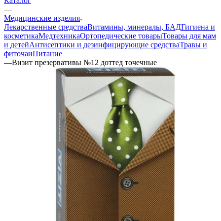
Каталог
—
Медицинские изделия
Лекарственные средства
Витамины, минералы, БАД
Гигиена и
косметика
Медтехника
Ортопедические товары
Товары для мам
и детей
Антисептики и дезинфицирующие средства
Травы и
фиточаи
Питание
—
Визит презервативы №12 доттед точечные