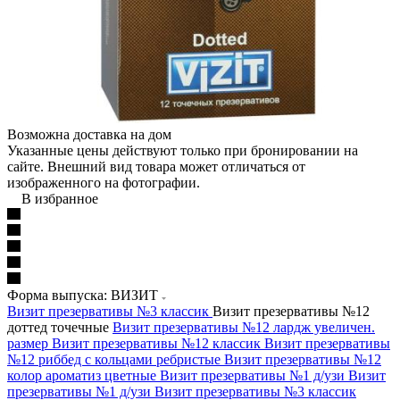
Возможна доставка на дом
Указанные цены действуют только при бронировании на
сайте. Внешний вид товара может отличаться от
изображенного на фотографии.
В избранное
Форма выпуска: ВИЗИТ
Визит презервативы №3 классик
Визит презервативы №12
доттед точечные
Визит презервативы №12 лардж увеличен.
размер
Визит презервативы №12 классик
Визит презервативы
№12 риббед с кольцами ребристые
Визит презервативы №12
колор ароматиз цветные
Визит презервативы №1 д/узи
Визит
презервативы №1 д/узи
Визит презервативы №3 классик