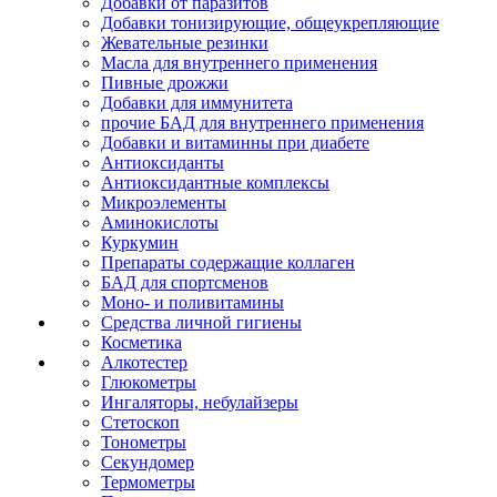
Добавки от паразитов
Добавки тонизирующие, общеукрепляющие
Жевательные резинки
Масла для внутреннего применения
Пивные дрожжи
Добавки для иммунитета
прочие БАД для внутреннего применения
Добавки и витаминны при диабете
Антиоксиданты
Антиоксидантные комплексы
Микроэлементы
Аминокислоты
Куркумин
Препараты содержащие коллаген
БАД для спортсменов
Моно- и поливитамины
Средства личной гигиены
Косметика
Алкотестер
Глюкометры
Ингаляторы, небулайзеры
Стетоскоп
Тонометры
Секундомер
Термометры