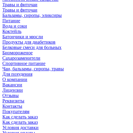
Травы и фиточаи
Травы и фиточаи
Бальзамы, сиропы, эликсиры
Питание
Вода и соки
Коктейль
Батончики и мюсли
Продукты для диабетиков
Белковые смеси для больных
Биомороженое
Сахарозаменители
Спортивное питание
Чаи, бальзамы, сиропы, травы
Для похудения
О компании
Вакансии
Лицензии
Отзывы
Реквизиты
Контакты
Покупателям
Как сделать заказ
Как сделать заказ
Условия доставки
Условия оплаты