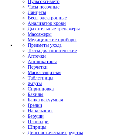
Пульсоксиметр
Часы песочные
Ланцеты
Весы электронные
Анализатор крови
Дыхательные тренажеры
Массажеры
Медицинские приборы
Предметы ухода
Тесты диагностические
Аптечки
Аппликаторы
Перчатки
Маска защитная
Таблетницы
Жгуты
Спринцовка
Бахилы
Банка вакуумная
Грелки
Напальчник
Беруши
Пластыри
Шприцы
Диагностические средства