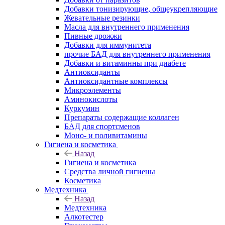
Добавки тонизирующие, общеукрепляющие
Жевательные резинки
Масла для внутреннего применения
Пивные дрожжи
Добавки для иммунитета
прочие БАД для внутреннего применения
Добавки и витаминны при диабете
Антиоксиданты
Антиоксидантные комплексы
Микроэлементы
Аминокислоты
Куркумин
Препараты содержащие коллаген
БАД для спортсменов
Моно- и поливитамины
Гигиена и косметика
Назад
Гигиена и косметика
Средства личной гигиены
Косметика
Медтехника
Назад
Медтехника
Алкотестер