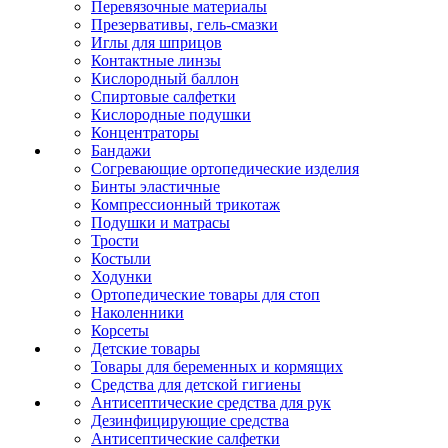
Перевязочные материалы
Презервативы, гель-смазки
Иглы для шприцов
Контактные линзы
Кислородный баллон
Спиртовые салфетки
Кислородные подушки
Концентраторы
Бандажи
Согревающие ортопедические изделия
Бинты эластичные
Компрессионный трикотаж
Подушки и матрасы
Трости
Костыли
Ходунки
Ортопедические товары для стоп
Наколенники
Корсеты
Детские товары
Товары для беременных и кормящих
Средства для детской гигиены
Антисептические средства для рук
Дезинфицирующие средства
Антисептические салфетки