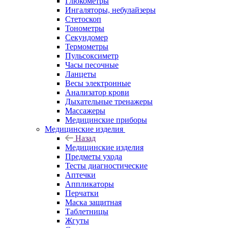
Глюкометры
Ингаляторы, небулайзеры
Стетоскоп
Тонометры
Секундомер
Термометры
Пульсоксиметр
Часы песочные
Ланцеты
Весы электронные
Анализатор крови
Дыхательные тренажеры
Массажеры
Медицинские приборы
Медицинские изделия
Назад
Медицинские изделия
Предметы ухода
Тесты диагностические
Аптечки
Аппликаторы
Перчатки
Маска защитная
Таблетницы
Жгуты