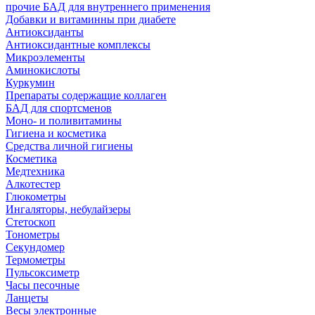
прочие БАД для внутреннего применения
Добавки и витаминны при диабете
Антиоксиданты
Антиоксидантные комплексы
Микроэлементы
Аминокислоты
Куркумин
Препараты содержащие коллаген
БАД для спортсменов
Моно- и поливитамины
Гигиена и косметика
Средства личной гигиены
Косметика
Медтехника
Алкотестер
Глюкометры
Ингаляторы, небулайзеры
Стетоскоп
Тонометры
Секундомер
Термометры
Пульсоксиметр
Часы песочные
Ланцеты
Весы электронные