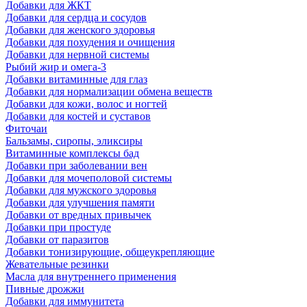
Добавки для ЖКТ
Добавки для сердца и сосудов
Добавки для женского здоровья
Добавки для похудения и очищения
Добавки для нервной системы
Рыбий жир и омега-3
Добавки витаминные для глаз
Добавки для нормализации обмена веществ
Добавки для кожи, волос и ногтей
Добавки для костей и суставов
Фиточаи
Бальзамы, сиропы, эликсиры
Витаминные комплексы бад
Добавки при заболевании вен
Добавки для мочеполовой системы
Добавки для мужского здоровья
Добавки для улучшения памяти
Добавки от вредных привычек
Добавки при простуде
Добавки от паразитов
Добавки тонизирующие, общеукрепляющие
Жевательные резинки
Масла для внутреннего применения
Пивные дрожжи
Добавки для иммунитета