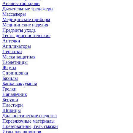
Анализатор крови
Дыхательные тренажеры
Массажеры
Медицинские приборы
Медицинские изделия
Предметы ухода
Тесты диагностические
Аптечки
Аппликаторы
Перчатки
Маска защитная
Таблетницы
Жгуты
Спринцовка
Бахилы
Банка вакуумная
Грелки
Напальчник
Беруши
Пластыри
Шприцы
Диагностические средства
Перевязочные материалы
Презервативы, гель-смазки
Иглы для шприцов