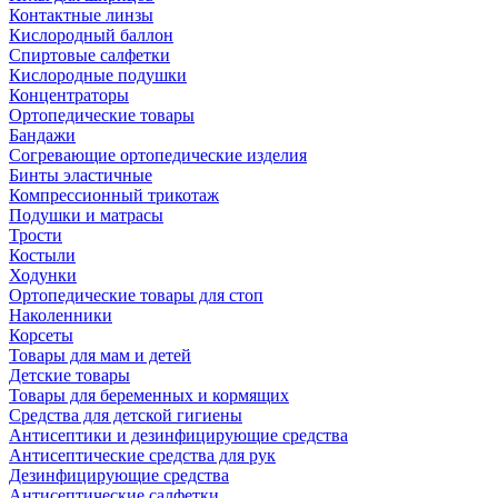
Контактные линзы
Кислородный баллон
Спиртовые салфетки
Кислородные подушки
Концентраторы
Ортопедические товары
Бандажи
Согревающие ортопедические изделия
Бинты эластичные
Компрессионный трикотаж
Подушки и матрасы
Трости
Костыли
Ходунки
Ортопедические товары для стоп
Наколенники
Корсеты
Товары для мам и детей
Детские товары
Товары для беременных и кормящих
Средства для детской гигиены
Антисептики и дезинфицирующие средства
Антисептические средства для рук
Дезинфицирующие средства
Антисептические салфетки