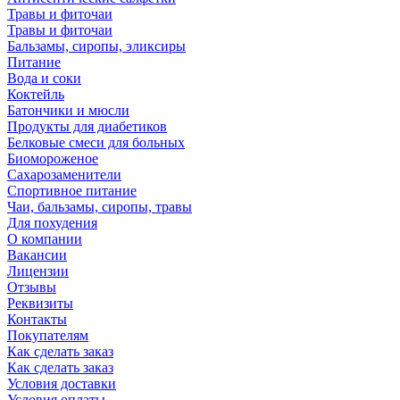
Травы и фиточаи
Травы и фиточаи
Бальзамы, сиропы, эликсиры
Питание
Вода и соки
Коктейль
Батончики и мюсли
Продукты для диабетиков
Белковые смеси для больных
Биомороженое
Сахарозаменители
Спортивное питание
Чаи, бальзамы, сиропы, травы
Для похудения
О компании
Вакансии
Лицензии
Отзывы
Реквизиты
Контакты
Покупателям
Как сделать заказ
Как сделать заказ
Условия доставки
Условия оплаты