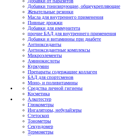
Добавки от паразитов
Добавки тонизирующие, общеукрепляющие
Жевательные резинки
Масла для внутреннего применения
Пивные дрожжи
Добавки для иммунитета
прочие БАД для внутреннего применения
Добавки и витаминны при диабете
Антиоксиданты
Антиоксидантные комплексы
Микроэлементы
Аминокислоты
Куркумин
Препараты содержащие коллаген
БАД для спортсменов
Моно- и поливитамины
Средства личной гигиены
Косметика
Алкотестер
Глюкометры
Ингаляторы, небулайзеры
Стетоскоп
Тонометры
Секундомер
Термометры