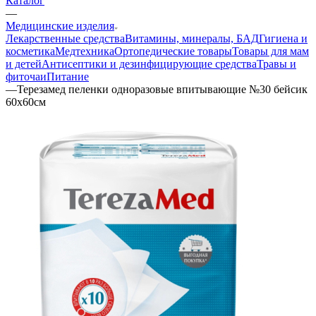
Каталог
—
Медицинские изделия
Лекарственные средства
Витамины, минералы, БАД
Гигиена и
косметика
Медтехника
Ортопедические товары
Товары для мам
и детей
Антисептики и дезинфицирующие средства
Травы и
фиточаи
Питание
—
Терезамед пеленки одноразовые впитывающие №30 бейсик
60х60см