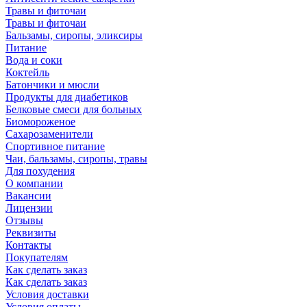
Травы и фиточаи
Травы и фиточаи
Бальзамы, сиропы, эликсиры
Питание
Вода и соки
Коктейль
Батончики и мюсли
Продукты для диабетиков
Белковые смеси для больных
Биомороженое
Сахарозаменители
Спортивное питание
Чаи, бальзамы, сиропы, травы
Для похудения
О компании
Вакансии
Лицензии
Отзывы
Реквизиты
Контакты
Покупателям
Как сделать заказ
Как сделать заказ
Условия доставки
Условия оплаты