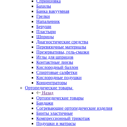
Спринцовка
Бахилы
Банка вакуумная
Грелки
Напальчник
Беруши
Пластыри
Шприцы
Диагностические средства
Перевязочные материалы
Презервативы, гель-смазки
Иглы для шприцов
Контактные линзы
Кислородный баллон
Спиртовые салфетки
Кислородные подушки
Концентраторы
Ортопедические товары
Назад
Ортопедические товары
Бандажи
Согревающие ортопедические изделия
Бинты эластичные
Компрессионный трикотаж
Подушки и матрасы