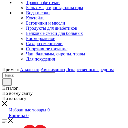
Травы и фиточаи
Бальзамы, сиропы, эликсиры
Вода и соки
Коктейль
Батончики и мюсли
Продукты для диабетиков
Белковые смеси для больных
Биомороженое
Сахарозаменители
Спортивное питание
Чаи, бальзамы, сиропы, травы
Для похудения
Пример:
Анальгин
Авитаминоз
Лекарственные средства
Каталог
По всему сайту
По каталогу
Избранные товары
0
Корзина
0