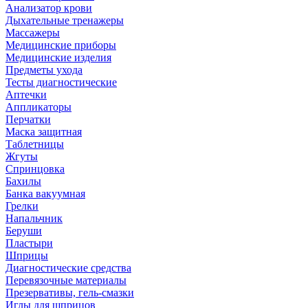
Анализатор крови
Дыхательные тренажеры
Массажеры
Медицинские приборы
Медицинские изделия
Предметы ухода
Тесты диагностические
Аптечки
Аппликаторы
Перчатки
Маска защитная
Таблетницы
Жгуты
Спринцовка
Бахилы
Банка вакуумная
Грелки
Напальчник
Беруши
Пластыри
Шприцы
Диагностические средства
Перевязочные материалы
Презервативы, гель-смазки
Иглы для шприцов