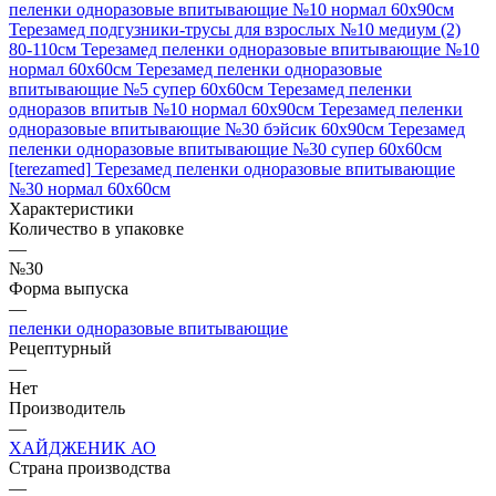
пеленки одноразовые впитывающие №10 нормал 60х90см
Терезамед подгузники-трусы для взрослых №10 медиум (2)
80-110см
Терезамед пеленки одноразовые впитывающие №10
нормал 60х60см
Терезамед пеленки одноразовые
впитывающие №5 супер 60х60см
Терезамед пеленки
одноразов впитыв №10 нормал 60х90см
Терезамед пеленки
одноразовые впитывающие №30 бэйсик 60х90см
Терезамед
пеленки одноразовые впитывающие №30 супер 60х60см
[terezamed]
Терезамед пеленки одноразовые впитывающие
№30 нормал 60х60см
Характеристики
Количество в упаковке
—
№30
Форма выпуска
—
пеленки одноразовые впитывающие
Рецептурный
—
Нет
Производитель
—
ХАЙДЖЕНИК АО
Страна производства
—