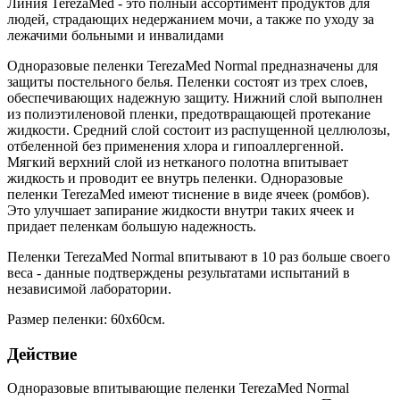
Линия TerezaMed - это полный ассортимент продуктов для
людей, страдающих недержанием мочи, а также по уходу за
лежачими больными и инвалидами
Одноразовые пеленки TerezaMed Normal предназначены для
защиты постельного белья. Пеленки состоят из трех слоев,
обеспечивающих надежную защиту. Нижний слой выполнен
из полиэтиленовой пленки, предотвращающей протекание
жидкости. Средний слой состоит из распущенной целлюлозы,
отбеленной без применения хлора и гипоаллергенной.
Мягкий верхний слой из нетканого полотна впитывает
жидкость и проводит ее внутрь пеленки. Одноразовые
пеленки TerezaMed имеют тиснение в виде ячеек (ромбов).
Это улучшает запирание жидкости внутри таких ячеек и
придает пеленкам большую надежность.
Пеленки TerezaMed Normal впитывают в 10 раз больше своего
веса - данные подтверждены результатами испытаний в
независимой лаборатории.
Размер пеленки: 60х60см.
Действие
Одноразовые впитывающие пеленки TerezaMed Normal