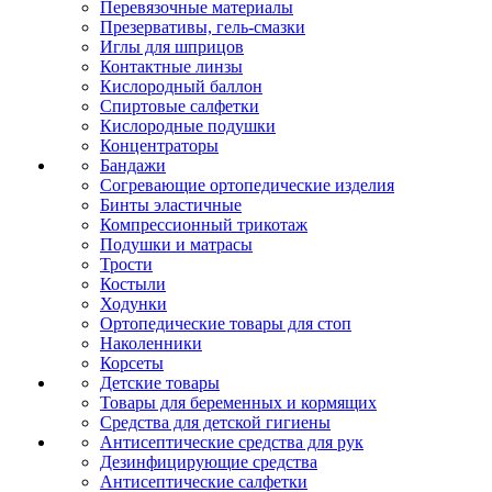
Перевязочные материалы
Презервативы, гель-смазки
Иглы для шприцов
Контактные линзы
Кислородный баллон
Спиртовые салфетки
Кислородные подушки
Концентраторы
Бандажи
Согревающие ортопедические изделия
Бинты эластичные
Компрессионный трикотаж
Подушки и матрасы
Трости
Костыли
Ходунки
Ортопедические товары для стоп
Наколенники
Корсеты
Детские товары
Товары для беременных и кормящих
Средства для детской гигиены
Антисептические средства для рук
Дезинфицирующие средства
Антисептические салфетки