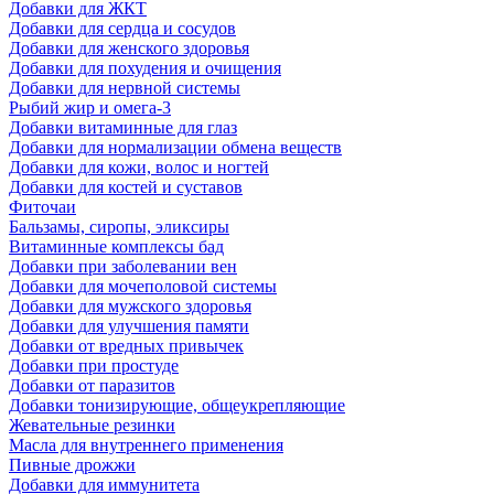
Добавки для ЖКТ
Добавки для сердца и сосудов
Добавки для женского здоровья
Добавки для похудения и очищения
Добавки для нервной системы
Рыбий жир и омега-3
Добавки витаминные для глаз
Добавки для нормализации обмена веществ
Добавки для кожи, волос и ногтей
Добавки для костей и суставов
Фиточаи
Бальзамы, сиропы, эликсиры
Витаминные комплексы бад
Добавки при заболевании вен
Добавки для мочеполовой системы
Добавки для мужского здоровья
Добавки для улучшения памяти
Добавки от вредных привычек
Добавки при простуде
Добавки от паразитов
Добавки тонизирующие, общеукрепляющие
Жевательные резинки
Масла для внутреннего применения
Пивные дрожжи
Добавки для иммунитета