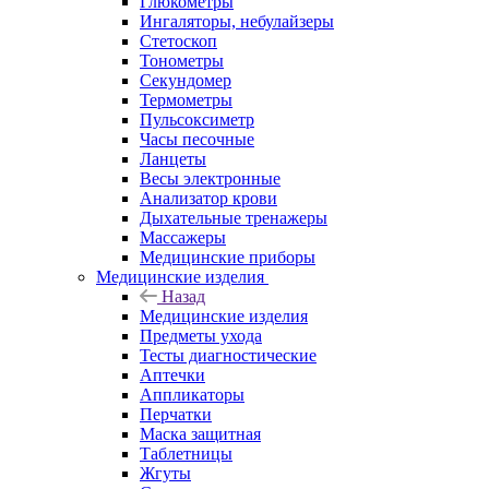
Глюкометры
Ингаляторы, небулайзеры
Стетоскоп
Тонометры
Секундомер
Термометры
Пульсоксиметр
Часы песочные
Ланцеты
Весы электронные
Анализатор крови
Дыхательные тренажеры
Массажеры
Медицинские приборы
Медицинские изделия
Назад
Медицинские изделия
Предметы ухода
Тесты диагностические
Аптечки
Аппликаторы
Перчатки
Маска защитная
Таблетницы
Жгуты