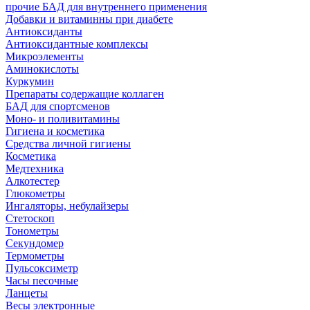
прочие БАД для внутреннего применения
Добавки и витаминны при диабете
Антиоксиданты
Антиоксидантные комплексы
Микроэлементы
Аминокислоты
Куркумин
Препараты содержащие коллаген
БАД для спортсменов
Моно- и поливитамины
Гигиена и косметика
Средства личной гигиены
Косметика
Медтехника
Алкотестер
Глюкометры
Ингаляторы, небулайзеры
Стетоскоп
Тонометры
Секундомер
Термометры
Пульсоксиметр
Часы песочные
Ланцеты
Весы электронные