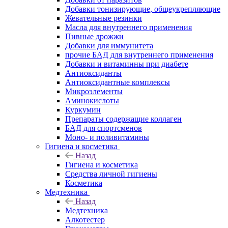
Добавки тонизирующие, общеукрепляющие
Жевательные резинки
Масла для внутреннего применения
Пивные дрожжи
Добавки для иммунитета
прочие БАД для внутреннего применения
Добавки и витаминны при диабете
Антиоксиданты
Антиоксидантные комплексы
Микроэлементы
Аминокислоты
Куркумин
Препараты содержащие коллаген
БАД для спортсменов
Моно- и поливитамины
Гигиена и косметика
Назад
Гигиена и косметика
Средства личной гигиены
Косметика
Медтехника
Назад
Медтехника
Алкотестер