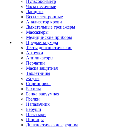
Пульсоксиметр
Часы песочные
Ланцеты
Весы электронные
Анализатор крови
Дыхательные тренажеры
Массажеры
Медицинские приборы
Предметы ухода
Тесты диагностические
Аптечки
Аппликаторы
Перчатки
Маска защитная
Таблетницы
Жгуты
Спринцовка
Бахилы
Банка вакуумная
Грелки
Напальчник
Беруши
Пластыри
Шприцы
Диагностические средства