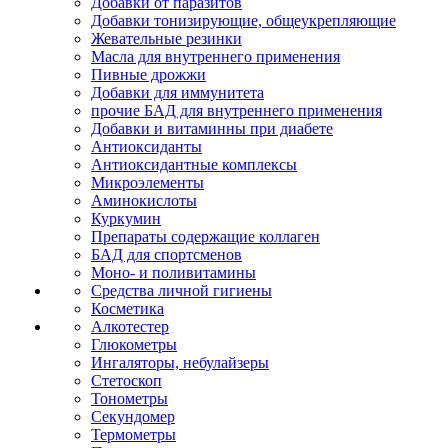
Добавки от паразитов
Добавки тонизирующие, общеукрепляющие
Жевательные резинки
Масла для внутреннего применения
Пивные дрожжи
Добавки для иммунитета
прочие БАД для внутреннего применения
Добавки и витаминны при диабете
Антиоксиданты
Антиоксидантные комплексы
Микроэлементы
Аминокислоты
Куркумин
Препараты содержащие коллаген
БАД для спортсменов
Моно- и поливитамины
Средства личной гигиены
Косметика
Алкотестер
Глюкометры
Ингаляторы, небулайзеры
Стетоскоп
Тонометры
Секундомер
Термометры