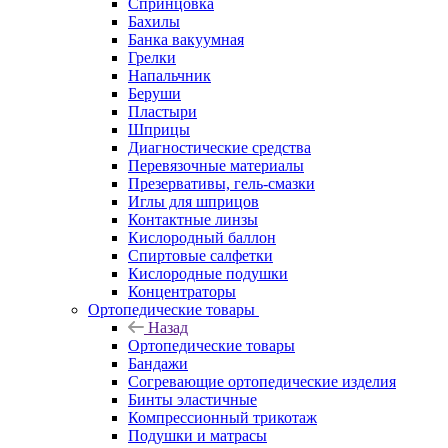
Спринцовка
Бахилы
Банка вакуумная
Грелки
Напальчник
Беруши
Пластыри
Шприцы
Диагностические средства
Перевязочные материалы
Презервативы, гель-смазки
Иглы для шприцов
Контактные линзы
Кислородный баллон
Спиртовые салфетки
Кислородные подушки
Концентраторы
Ортопедические товары
Назад
Ортопедические товары
Бандажи
Согревающие ортопедические изделия
Бинты эластичные
Компрессионный трикотаж
Подушки и матрасы