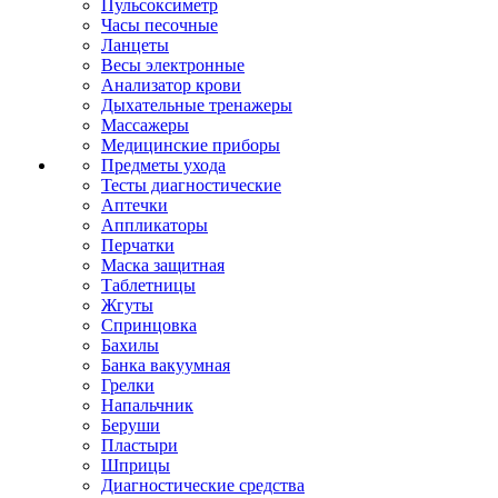
Пульсоксиметр
Часы песочные
Ланцеты
Весы электронные
Анализатор крови
Дыхательные тренажеры
Массажеры
Медицинские приборы
Предметы ухода
Тесты диагностические
Аптечки
Аппликаторы
Перчатки
Маска защитная
Таблетницы
Жгуты
Спринцовка
Бахилы
Банка вакуумная
Грелки
Напальчник
Беруши
Пластыри
Шприцы
Диагностические средства