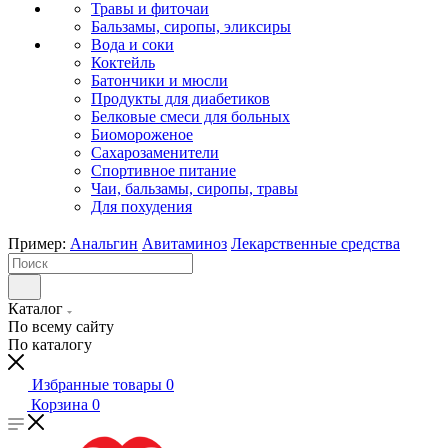
Травы и фиточаи
Бальзамы, сиропы, эликсиры
Вода и соки
Коктейль
Батончики и мюсли
Продукты для диабетиков
Белковые смеси для больных
Биомороженое
Сахарозаменители
Спортивное питание
Чаи, бальзамы, сиропы, травы
Для похудения
Пример:
Анальгин
Авитаминоз
Лекарственные средства
Каталог
По всему сайту
По каталогу
Избранные товары
0
Корзина
0