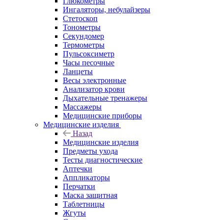
Глюкометры
Ингаляторы, небулайзеры
Стетоскоп
Тонометры
Секундомер
Термометры
Пульсоксиметр
Часы песочные
Ланцеты
Весы электронные
Анализатор крови
Дыхательные тренажеры
Массажеры
Медицинские приборы
Медицинские изделия
Назад
Медицинские изделия
Предметы ухода
Тесты диагностические
Аптечки
Аппликаторы
Перчатки
Маска защитная
Таблетницы
Жгуты