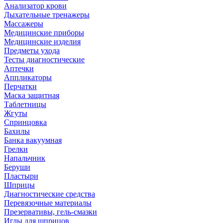
Анализатор крови
Дыхательные тренажеры
Массажеры
Медицинские приборы
Медицинские изделия
Предметы ухода
Тесты диагностические
Аптечки
Аппликаторы
Перчатки
Маска защитная
Таблетницы
Жгуты
Спринцовка
Бахилы
Банка вакуумная
Грелки
Напальчник
Беруши
Пластыри
Шприцы
Диагностические средства
Перевязочные материалы
Презервативы, гель-смазки
Иглы для шприцов