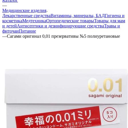
Каталог
—
Медицинские изделия
Лекарственные средства
Витамины, минералы, БАД
Гигиена и
косметика
Медтехника
Ортопедические товары
Товары для мам
и детей
Антисептики и дезинфицирующие средства
Травы и
фиточаи
Питание
—
Сагами оригинал 0,01 презервативы №5 полиуретановые