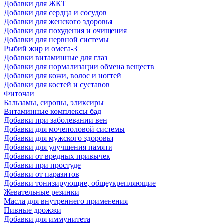
Добавки для ЖКТ
Добавки для сердца и сосудов
Добавки для женского здоровья
Добавки для похудения и очищения
Добавки для нервной системы
Рыбий жир и омега-3
Добавки витаминные для глаз
Добавки для нормализации обмена веществ
Добавки для кожи, волос и ногтей
Добавки для костей и суставов
Фиточаи
Бальзамы, сиропы, эликсиры
Витаминные комплексы бад
Добавки при заболевании вен
Добавки для мочеполовой системы
Добавки для мужского здоровья
Добавки для улучшения памяти
Добавки от вредных привычек
Добавки при простуде
Добавки от паразитов
Добавки тонизирующие, общеукрепляющие
Жевательные резинки
Масла для внутреннего применения
Пивные дрожжи
Добавки для иммунитета