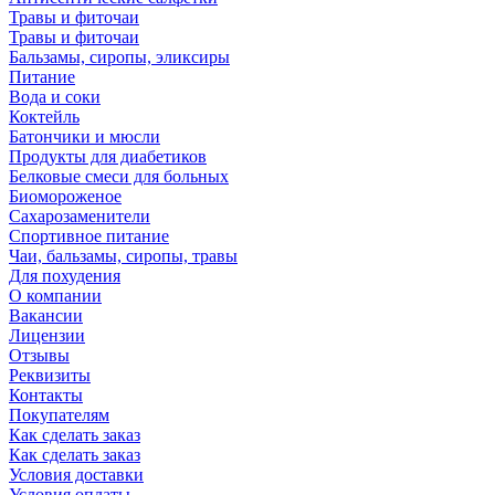
Травы и фиточаи
Травы и фиточаи
Бальзамы, сиропы, эликсиры
Питание
Вода и соки
Коктейль
Батончики и мюсли
Продукты для диабетиков
Белковые смеси для больных
Биомороженое
Сахарозаменители
Спортивное питание
Чаи, бальзамы, сиропы, травы
Для похудения
О компании
Вакансии
Лицензии
Отзывы
Реквизиты
Контакты
Покупателям
Как сделать заказ
Как сделать заказ
Условия доставки
Условия оплаты