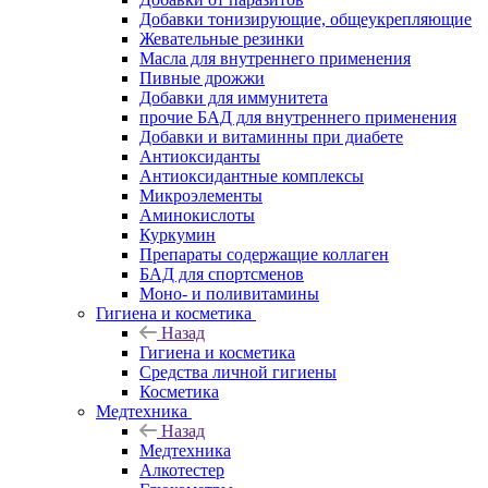
Добавки тонизирующие, общеукрепляющие
Жевательные резинки
Масла для внутреннего применения
Пивные дрожжи
Добавки для иммунитета
прочие БАД для внутреннего применения
Добавки и витаминны при диабете
Антиоксиданты
Антиоксидантные комплексы
Микроэлементы
Аминокислоты
Куркумин
Препараты содержащие коллаген
БАД для спортсменов
Моно- и поливитамины
Гигиена и косметика
Назад
Гигиена и косметика
Средства личной гигиены
Косметика
Медтехника
Назад
Медтехника
Алкотестер