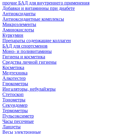
прочие БАД для внутреннего применения
Добавки и витаминны при диабете
Антиоксиданты
Антиоксидантные комплексы
Микроэлементы
Аминокислоты
Куркумин
Препараты содержащие коллаген
БАД для спортсменов
Моно- и поливитамины
Гигиена и косметика
Средства личной гигиены
Косметика
Медтехника
Алкотестер
Глюкометры
Ингаляторы, небулайзеры
Стетоскоп
Тонометры
Секундомер
Термометры
Пульсоксиметр
Часы песочные
Ланцеты
Весы электронные