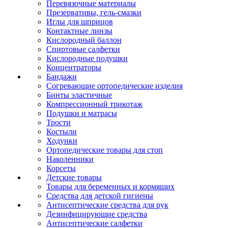
Перевязочные материалы
Презервативы, гель-смазки
Иглы для шприцов
Контактные линзы
Кислородный баллон
Спиртовые салфетки
Кислородные подушки
Концентраторы
Бандажи
Согревающие ортопедические изделия
Бинты эластичные
Компрессионный трикотаж
Подушки и матрасы
Трости
Костыли
Ходунки
Ортопедические товары для стоп
Наколенники
Корсеты
Детские товары
Товары для беременных и кормящих
Средства для детской гигиены
Антисептические средства для рук
Дезинфицирующие средства
Антисептические салфетки