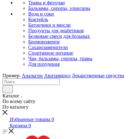
Травы и фиточаи
Бальзамы, сиропы, эликсиры
Вода и соки
Коктейль
Батончики и мюсли
Продукты для диабетиков
Белковые смеси для больных
Биомороженое
Сахарозаменители
Спортивное питание
Чаи, бальзамы, сиропы, травы
Для похудения
Пример:
Анальгин
Авитаминоз
Лекарственные средства
Каталог
По всему сайту
По каталогу
Избранные товары
0
Корзина
0