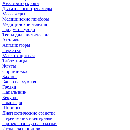
Анализатор крови
Дыхательные тренажеры
Массажеры
Медицинские приборы
Медицинские изделия
Предметы ухода
Тесты диагностические
Аптечки
Аппликаторы
Перчатки
Маска защитная
Таблетницы
Жгуты
Спринцовка
Бахилы
Банка вакуумная
Грелки
Напальчник
Беруши
Пластыри
Шприцы
Диагностические средства
Перевязочные материалы
Презервативы, гель-смазки
Иглы для шприцов