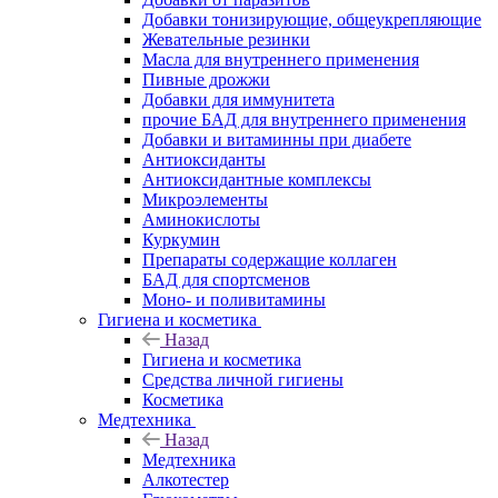
Добавки тонизирующие, общеукрепляющие
Жевательные резинки
Масла для внутреннего применения
Пивные дрожжи
Добавки для иммунитета
прочие БАД для внутреннего применения
Добавки и витаминны при диабете
Антиоксиданты
Антиоксидантные комплексы
Микроэлементы
Аминокислоты
Куркумин
Препараты содержащие коллаген
БАД для спортсменов
Моно- и поливитамины
Гигиена и косметика
Назад
Гигиена и косметика
Средства личной гигиены
Косметика
Медтехника
Назад
Медтехника
Алкотестер