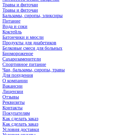
Травы и фиточаи
Травы и фиточаи
Бальзамы, сиропы, эликсиры
Питание
Вода и соки
Коктейль
Батончики и мюсли
Продукты для диабетиков
Белковые смеси для больных
Биомороженое
Сахарозаменители
Спортивное питание
Чаи, бальзамы, сиропы, травы
Для похудения
О компании
Вакансии
Лицензии
Отзывы
Реквизиты
Контакты
Покупателям
Как сделать заказ
Как сделать заказ
Условия доставки
Условия оплаты