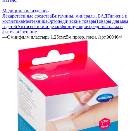
Каталог
—
Медицинские изделия
Лекарственные средства
Витамины, минералы, БАД
Гигиена и
косметика
Медтехника
Ортопедические товары
Товары для мам
и детей
Антисептики и дезинфицирующие средства
Травы и
фиточаи
Питание
—
Омнифилм пластырь 1,25смх5м прозр. плен. /арт.900464/