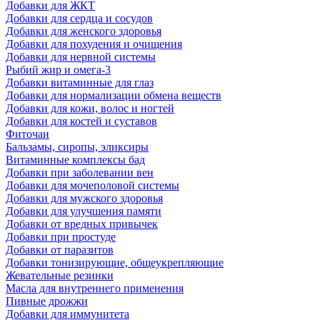
Добавки для ЖКТ
Добавки для сердца и сосудов
Добавки для женского здоровья
Добавки для похудения и очищения
Добавки для нервной системы
Рыбий жир и омега-3
Добавки витаминные для глаз
Добавки для нормализации обмена веществ
Добавки для кожи, волос и ногтей
Добавки для костей и суставов
Фиточаи
Бальзамы, сиропы, эликсиры
Витаминные комплексы бад
Добавки при заболевании вен
Добавки для мочеполовой системы
Добавки для мужского здоровья
Добавки для улучшения памяти
Добавки от вредных привычек
Добавки при простуде
Добавки от паразитов
Добавки тонизирующие, общеукрепляющие
Жевательные резинки
Масла для внутреннего применения
Пивные дрожжи
Добавки для иммунитета