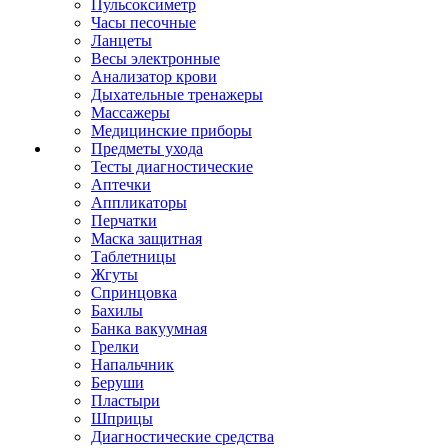
Пульсоксиметр
Часы песочные
Ланцеты
Весы электронные
Анализатор крови
Дыхательные тренажеры
Массажеры
Медицинские приборы
Предметы ухода
Тесты диагностические
Аптечки
Аппликаторы
Перчатки
Маска защитная
Таблетницы
Жгуты
Спринцовка
Бахилы
Банка вакуумная
Грелки
Напальчник
Беруши
Пластыри
Шприцы
Диагностические средства