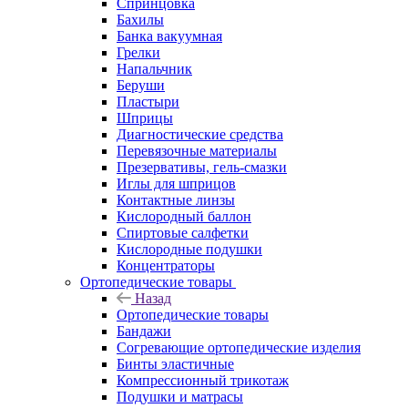
Спринцовка
Бахилы
Банка вакуумная
Грелки
Напальчник
Беруши
Пластыри
Шприцы
Диагностические средства
Перевязочные материалы
Презервативы, гель-смазки
Иглы для шприцов
Контактные линзы
Кислородный баллон
Спиртовые салфетки
Кислородные подушки
Концентраторы
Ортопедические товары
Назад
Ортопедические товары
Бандажи
Согревающие ортопедические изделия
Бинты эластичные
Компрессионный трикотаж
Подушки и матрасы