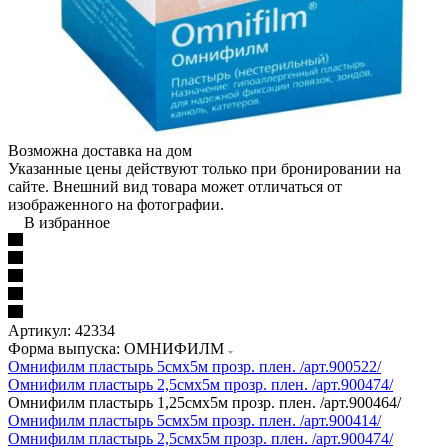
Возможна доставка на дом
Указанные цены действуют только при бронировании на
сайте. Внешний вид товара может отличаться от
изображенного на фотографии.
В избранное
Артикул:
42334
Форма выпуска: ОМНИФИЛМ
Омнифилм пластырь 5смх5м прозр. плен. /арт.900522/
Омнифилм пластырь 2,5смх5м прозр. плен. /арт.900474/
Омнифилм пластырь 1,25смх5м прозр. плен. /арт.900464/
Омнифилм пластырь 5смх5м прозр. плен. /арт.900414/
Омнифилм пластырь 2,5смх5м прозр. плен. /арт.900474/