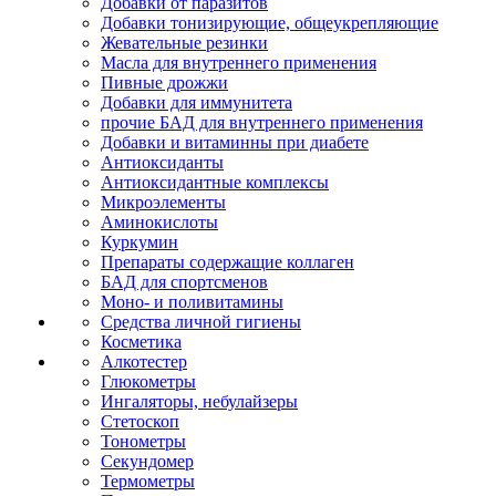
Добавки от паразитов
Добавки тонизирующие, общеукрепляющие
Жевательные резинки
Масла для внутреннего применения
Пивные дрожжи
Добавки для иммунитета
прочие БАД для внутреннего применения
Добавки и витаминны при диабете
Антиоксиданты
Антиоксидантные комплексы
Микроэлементы
Аминокислоты
Куркумин
Препараты содержащие коллаген
БАД для спортсменов
Моно- и поливитамины
Средства личной гигиены
Косметика
Алкотестер
Глюкометры
Ингаляторы, небулайзеры
Стетоскоп
Тонометры
Секундомер
Термометры