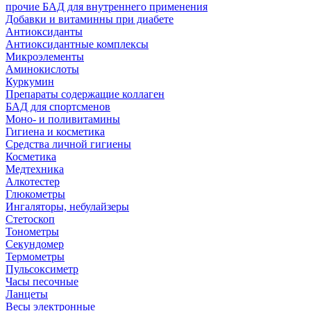
прочие БАД для внутреннего применения
Добавки и витаминны при диабете
Антиоксиданты
Антиоксидантные комплексы
Микроэлементы
Аминокислоты
Куркумин
Препараты содержащие коллаген
БАД для спортсменов
Моно- и поливитамины
Гигиена и косметика
Средства личной гигиены
Косметика
Медтехника
Алкотестер
Глюкометры
Ингаляторы, небулайзеры
Стетоскоп
Тонометры
Секундомер
Термометры
Пульсоксиметр
Часы песочные
Ланцеты
Весы электронные