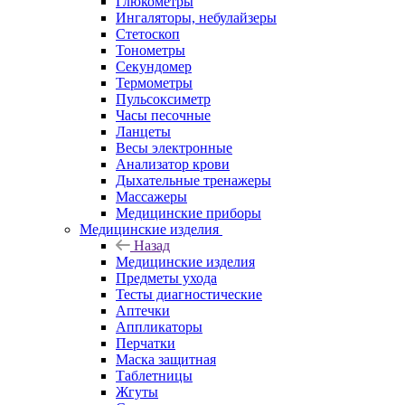
Глюкометры
Ингаляторы, небулайзеры
Стетоскоп
Тонометры
Секундомер
Термометры
Пульсоксиметр
Часы песочные
Ланцеты
Весы электронные
Анализатор крови
Дыхательные тренажеры
Массажеры
Медицинские приборы
Медицинские изделия
Назад
Медицинские изделия
Предметы ухода
Тесты диагностические
Аптечки
Аппликаторы
Перчатки
Маска защитная
Таблетницы
Жгуты