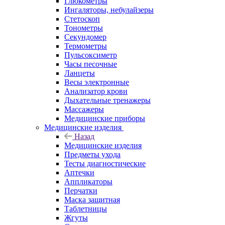
Глюкометры
Ингаляторы, небулайзеры
Стетоскоп
Тонометры
Секундомер
Термометры
Пульсоксиметр
Часы песочные
Ланцеты
Весы электронные
Анализатор крови
Дыхательные тренажеры
Массажеры
Медицинские приборы
Медицинские изделия
Назад
Медицинские изделия
Предметы ухода
Тесты диагностические
Аптечки
Аппликаторы
Перчатки
Маска защитная
Таблетницы
Жгуты