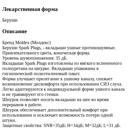
Лекарственная форма
Беруши
Описание
Бренд Moldex (Молдекс)
Беруши Spark Plugs, - вкладыши ушные противошумные.
Привлекательного цвета, коническая форма.
Уровень шумопонижения: 35 дБ.
Вкладыши Spark Plugs изготовлены из мягкого вспененного
полиуретана на шнурке. Вкладыши упакованы в
гигиенический полиэтиленовый пакет.
Форма улучшает прилегание к ушному каналу, снижает
возникновение дискомфорта при использовании СИЗ слуха.
Легко адаптируются к индивидуальной форме ушного канала
и не травмируют его стенки.
Шнурок позволяет носить вкладыши на шее во время
перерывов в работе.
Шнурок обеспечивает дополнительный комфорт при
использовании и исключает возможность потери одной
штуки.
Защитные свойства: SNR=35дБ; H=34дБ; M=32дБ; L=31 дБ.