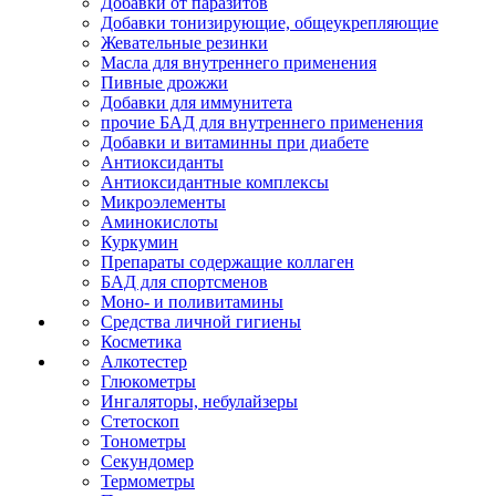
Добавки от паразитов
Добавки тонизирующие, общеукрепляющие
Жевательные резинки
Масла для внутреннего применения
Пивные дрожжи
Добавки для иммунитета
прочие БАД для внутреннего применения
Добавки и витаминны при диабете
Антиоксиданты
Антиоксидантные комплексы
Микроэлементы
Аминокислоты
Куркумин
Препараты содержащие коллаген
БАД для спортсменов
Моно- и поливитамины
Средства личной гигиены
Косметика
Алкотестер
Глюкометры
Ингаляторы, небулайзеры
Стетоскоп
Тонометры
Секундомер
Термометры