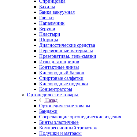
Спринцовка
Бахилы
Банка вакуумная
Грелки
Напальчник
Беруши
Пластыри
Шприцы
Диагностические средства
Перевязочные материалы
Презервативы, гель-смазки
Иглы для шприцов
Контактные линзы
Кислородный баллон
Спиртовые салфетки
Кислородные подушки
Концентраторы
Ортопедические товары
Назад
Ортопедические товары
Бандажи
Согревающие ортопедические изделия
Бинты эластичные
Компрессионный трикотаж
Подушки и матрасы