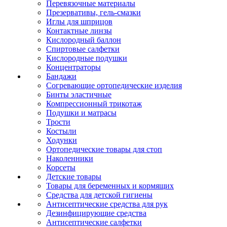
Перевязочные материалы
Презервативы, гель-смазки
Иглы для шприцов
Контактные линзы
Кислородный баллон
Спиртовые салфетки
Кислородные подушки
Концентраторы
Бандажи
Согревающие ортопедические изделия
Бинты эластичные
Компрессионный трикотаж
Подушки и матрасы
Трости
Костыли
Ходунки
Ортопедические товары для стоп
Наколенники
Корсеты
Детские товары
Товары для беременных и кормящих
Средства для детской гигиены
Антисептические средства для рук
Дезинфицирующие средства
Антисептические салфетки