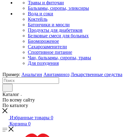
Травы и фиточаи
Бальзамы, сиропы, эликсиры
Вода и соки
Коктейль
Батончики и мюсли
Продукты для диабетиков
Белковые смеси для больных
Биомороженое
Сахарозаменители
Спортивное питание
Чаи, бальзамы, сиропы, травы
Для похудения
Пример:
Анальгин
Авитаминоз
Лекарственные средства
Каталог
По всему сайту
По каталогу
Избранные товары
0
Корзина
0