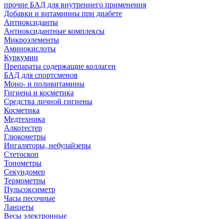
прочие БАД для внутреннего применения
Добавки и витаминны при диабете
Антиоксиданты
Антиоксидантные комплексы
Микроэлементы
Аминокислоты
Куркумин
Препараты содержащие коллаген
БАД для спортсменов
Моно- и поливитамины
Гигиена и косметика
Средства личной гигиены
Косметика
Медтехника
Алкотестер
Глюкометры
Ингаляторы, небулайзеры
Стетоскоп
Тонометры
Секундомер
Термометры
Пульсоксиметр
Часы песочные
Ланцеты
Весы электронные