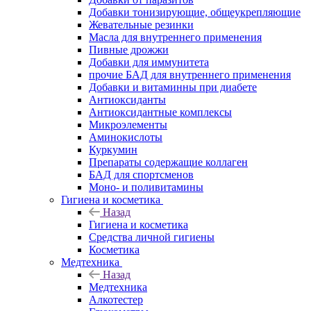
Добавки тонизирующие, общеукрепляющие
Жевательные резинки
Масла для внутреннего применения
Пивные дрожжи
Добавки для иммунитета
прочие БАД для внутреннего применения
Добавки и витаминны при диабете
Антиоксиданты
Антиоксидантные комплексы
Микроэлементы
Аминокислоты
Куркумин
Препараты содержащие коллаген
БАД для спортсменов
Моно- и поливитамины
Гигиена и косметика
Назад
Гигиена и косметика
Средства личной гигиены
Косметика
Медтехника
Назад
Медтехника
Алкотестер