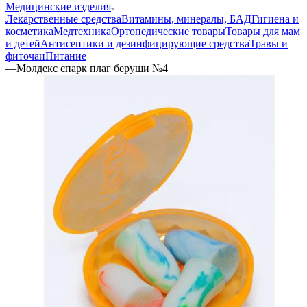
Медицинские изделия
Лекарственные средства
Витамины, минералы, БАД
Гигиена и
косметика
Медтехника
Ортопедические товары
Товары для мам
и детей
Антисептики и дезинфицирующие средства
Травы и
фиточаи
Питание
—
Молдекс спарк плаг беруши №4