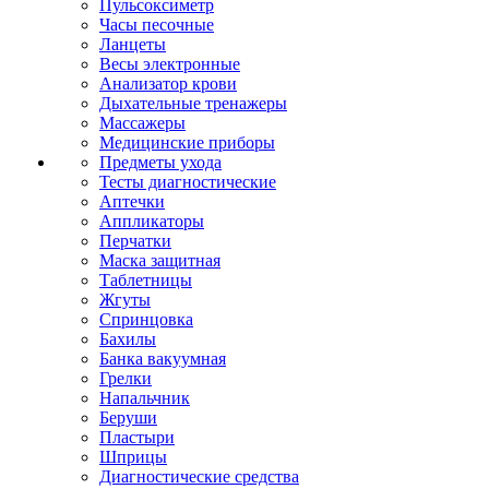
Пульсоксиметр
Часы песочные
Ланцеты
Весы электронные
Анализатор крови
Дыхательные тренажеры
Массажеры
Медицинские приборы
Предметы ухода
Тесты диагностические
Аптечки
Аппликаторы
Перчатки
Маска защитная
Таблетницы
Жгуты
Спринцовка
Бахилы
Банка вакуумная
Грелки
Напальчник
Беруши
Пластыри
Шприцы
Диагностические средства