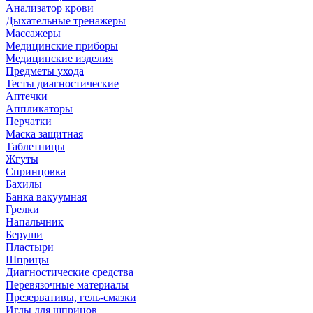
Анализатор крови
Дыхательные тренажеры
Массажеры
Медицинские приборы
Медицинские изделия
Предметы ухода
Тесты диагностические
Аптечки
Аппликаторы
Перчатки
Маска защитная
Таблетницы
Жгуты
Спринцовка
Бахилы
Банка вакуумная
Грелки
Напальчник
Беруши
Пластыри
Шприцы
Диагностические средства
Перевязочные материалы
Презервативы, гель-смазки
Иглы для шприцов