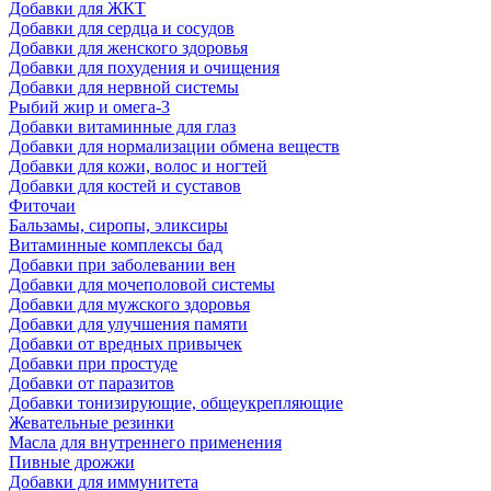
Добавки для ЖКТ
Добавки для сердца и сосудов
Добавки для женского здоровья
Добавки для похудения и очищения
Добавки для нервной системы
Рыбий жир и омега-3
Добавки витаминные для глаз
Добавки для нормализации обмена веществ
Добавки для кожи, волос и ногтей
Добавки для костей и суставов
Фиточаи
Бальзамы, сиропы, эликсиры
Витаминные комплексы бад
Добавки при заболевании вен
Добавки для мочеполовой системы
Добавки для мужского здоровья
Добавки для улучшения памяти
Добавки от вредных привычек
Добавки при простуде
Добавки от паразитов
Добавки тонизирующие, общеукрепляющие
Жевательные резинки
Масла для внутреннего применения
Пивные дрожжи
Добавки для иммунитета