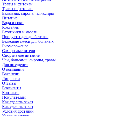
Травы и фиточаи
Травы и фиточаи
Бальзамы, сиропы, эликсиры
Питание
Вода и соки
Коктейль
Батончики и мюсли
Продукты для диабетиков
Белковые смеси для больных
Биомороженое
Сахарозаменители
Спортивное питание
Чаи, бальзамы, сиропы, травы
Для похудения
О компании
Вакансии
Лицензии
Отзывы
Реквизиты
Контакты
Покупателям
Как сделать заказ
Как сделать заказ
Условия доставки
Условия оплаты