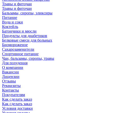
Травы и фиточаи
Травы и фиточаи
Бальзамы, сиропы, эликсиры
Питание
Вода и соки
Коктейль
Батончики и мюсли
Продукты для диабетиков
Белковые смеси для больных
Биомороженое
Сахарозаменители
Спортивное питание
Чаи, бальзамы, сиропы, травы
Для похудения
О компании
Вакансии
Лицензии
Отзывы
Реквизиты
Контакты
Покупателям
Как сделать заказ
Как сделать заказ
Условия доставки
Условия оплаты