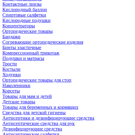
Контактные линзы
Кислородный баллон
Спиртовые салфетки
Кислородные подушки
Концентраторы
Ортопедические товары
Бандажи
Согревающие ортопедические изделия
Бинты эластичные
Компрессионный трикотаж
Подушки и матрасы
Трости
Костыли
Ходунки
Ортопедические товары для стоп
Наколенники
Корсеты
Товары для мам и детей
Детские товары
Товары для беременных и кормящих
Средства для детской гигиены
Антисептики и дезинфицирующие средства
Антисептические средства для рук
Дезинфицирующие средства
Антисептические салфетки