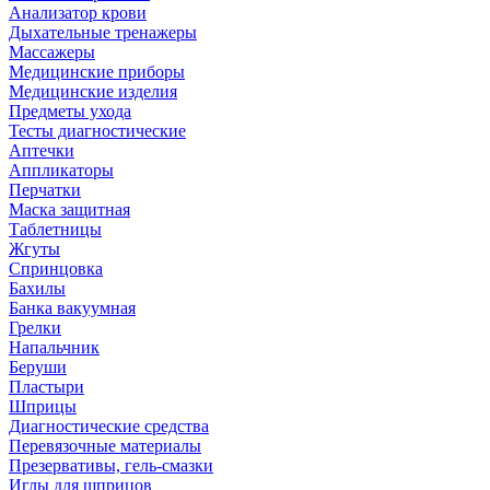
Анализатор крови
Дыхательные тренажеры
Массажеры
Медицинские приборы
Медицинские изделия
Предметы ухода
Тесты диагностические
Аптечки
Аппликаторы
Перчатки
Маска защитная
Таблетницы
Жгуты
Спринцовка
Бахилы
Банка вакуумная
Грелки
Напальчник
Беруши
Пластыри
Шприцы
Диагностические средства
Перевязочные материалы
Презервативы, гель-смазки
Иглы для шприцов