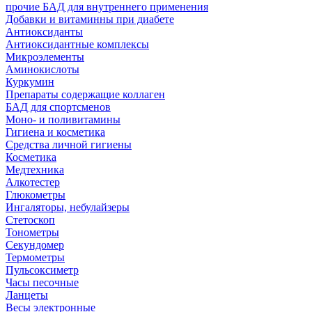
прочие БАД для внутреннего применения
Добавки и витаминны при диабете
Антиоксиданты
Антиоксидантные комплексы
Микроэлементы
Аминокислоты
Куркумин
Препараты содержащие коллаген
БАД для спортсменов
Моно- и поливитамины
Гигиена и косметика
Средства личной гигиены
Косметика
Медтехника
Алкотестер
Глюкометры
Ингаляторы, небулайзеры
Стетоскоп
Тонометры
Секундомер
Термометры
Пульсоксиметр
Часы песочные
Ланцеты
Весы электронные