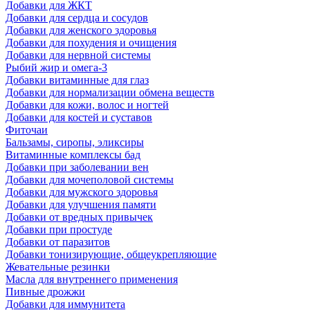
Добавки для ЖКТ
Добавки для сердца и сосудов
Добавки для женского здоровья
Добавки для похудения и очищения
Добавки для нервной системы
Рыбий жир и омега-3
Добавки витаминные для глаз
Добавки для нормализации обмена веществ
Добавки для кожи, волос и ногтей
Добавки для костей и суставов
Фиточаи
Бальзамы, сиропы, эликсиры
Витаминные комплексы бад
Добавки при заболевании вен
Добавки для мочеполовой системы
Добавки для мужского здоровья
Добавки для улучшения памяти
Добавки от вредных привычек
Добавки при простуде
Добавки от паразитов
Добавки тонизирующие, общеукрепляющие
Жевательные резинки
Масла для внутреннего применения
Пивные дрожжи
Добавки для иммунитета