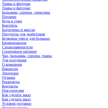
Травы и фиточаи
Травы и фиточаи
Бальзамы, сиропы, эликсиры
Питание
Вода и соки
Коктейль
Батончики и мюсли
Продукты для диабетиков
Белковые смеси для больных
Биомороженое
Сахарозаменители
Спортивное питание
Чаи, бальзамы, сиропы, травы
Для похудения
О компании
Вакансии
Лицензии
Отзывы
Реквизиты
Контакты
Покупателям
Как сделать заказ
Как сделать заказ
Условия доставки
Условия оплаты