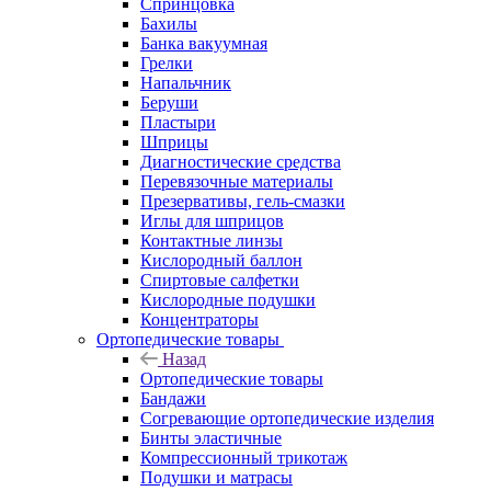
Спринцовка
Бахилы
Банка вакуумная
Грелки
Напальчник
Беруши
Пластыри
Шприцы
Диагностические средства
Перевязочные материалы
Презервативы, гель-смазки
Иглы для шприцов
Контактные линзы
Кислородный баллон
Спиртовые салфетки
Кислородные подушки
Концентраторы
Ортопедические товары
Назад
Ортопедические товары
Бандажи
Согревающие ортопедические изделия
Бинты эластичные
Компрессионный трикотаж
Подушки и матрасы