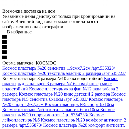
Возможна доставка на дом
Указанные цены действуют только при бронировании на
сайте. Внешний вид товара может отличаться от
изображенного на фотографии.
В избранное
Форма выпуска: КОСМОС
Космос пластырь №20 сенситив 1,9смх7,2см /арт.535323/
Космос пластырь №20 текстиль эластик 2 размера /арт.535223/
Космос пластырь 3 размера №10 аква водостойкий
Космос
пластырь для пальцев 3 размера №16 аква фингер микс
водостойкий
Космос пластырь аква фан №12 аква забава 2
размера
Космос пластырь №20 кидс детский 2 размера
Космос
пластырь №5 сенситив 6х10см /арт.535303/
Космос пластырь
№20 спорт 1,9х7,2см
Космос пластырь №5 спорт 6х10см
Космос пластырь №5 текстиль эластик 6смх10см
Космос
пластырь №20 спорт амортиз. /арт.5354233/
Космос
лейкопластырь №6
Космос пластырь №20 комфорт антисепт. 2
размера /арт.535873/
Космос пластырь №20 комфорт антисепт.