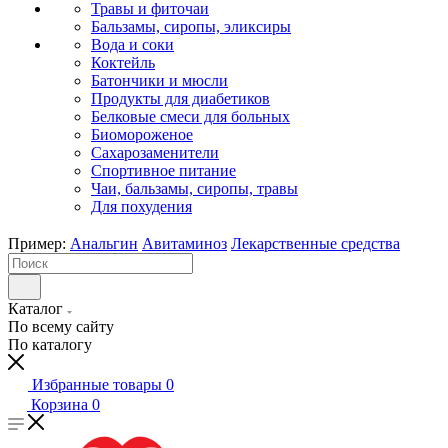
Травы и фиточаи
Бальзамы, сиропы, эликсиры
Вода и соки
Коктейль
Батончики и мюсли
Продукты для диабетиков
Белковые смеси для больных
Биомороженое
Сахарозаменители
Спортивное питание
Чаи, бальзамы, сиропы, травы
Для похудения
Пример:
Анальгин
Авитаминоз
Лекарственные средства
Каталог
По всему сайту
По каталогу
Избранные товары
0
Корзина
0