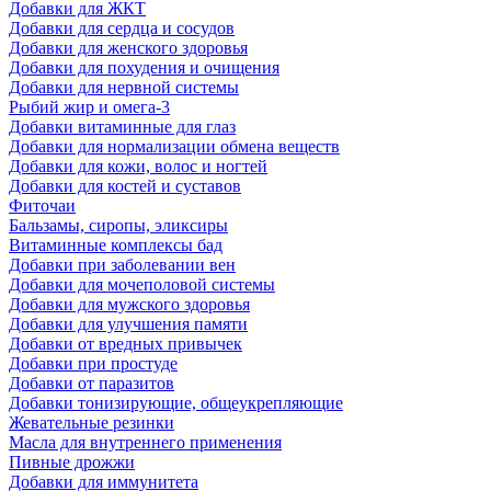
Добавки для ЖКТ
Добавки для сердца и сосудов
Добавки для женского здоровья
Добавки для похудения и очищения
Добавки для нервной системы
Рыбий жир и омега-3
Добавки витаминные для глаз
Добавки для нормализации обмена веществ
Добавки для кожи, волос и ногтей
Добавки для костей и суставов
Фиточаи
Бальзамы, сиропы, эликсиры
Витаминные комплексы бад
Добавки при заболевании вен
Добавки для мочеполовой системы
Добавки для мужского здоровья
Добавки для улучшения памяти
Добавки от вредных привычек
Добавки при простуде
Добавки от паразитов
Добавки тонизирующие, общеукрепляющие
Жевательные резинки
Масла для внутреннего применения
Пивные дрожжи
Добавки для иммунитета