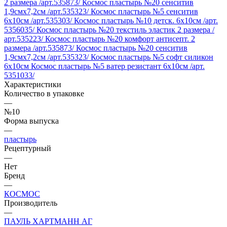
2 размера /арт.535873/
Космос пластырь №20 сенситив
1,9смх7,2см /арт.535323/
Космос пластырь №5 сенситив
6х10см /арт.535303/
Космос пластырь №10 детск. 6х10см /арт.
5356035/
Космос пластырь №20 текстиль эластик 2 размера /
арт.535223/
Космос пластырь №20 комфорт антисепт. 2
размера /арт.535873/
Космос пластырь №20 сенситив
1,9смх7,2см /арт.535323/
Космос пластырь №5 софт силикон
6х10см
Космос пластырь №5 ватер резистант 6х10см /арт.
5351033/
Характеристики
Количество в упаковке
—
№10
Форма выпуска
—
пластырь
Рецептурный
—
Нет
Бренд
—
КОСМОС
Производитель
—
ПАУЛЬ ХАРТМАНН АГ