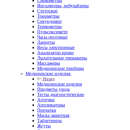
Глюкометры
Ингаляторы, небулайзеры
Стетоскоп
Тонометры
Секундомер
Термометры
Пульсоксиметр
Часы песочные
Ланцеты
Весы электронные
Анализатор крови
Дыхательные тренажеры
Массажеры
Медицинские приборы
Медицинские изделия
Назад
Медицинские изделия
Предметы ухода
Тесты диагностические
Аптечки
Аппликаторы
Перчатки
Маска защитная
Таблетницы
Жгуты