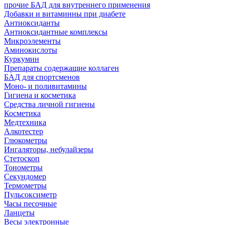
прочие БАД для внутреннего применения
Добавки и витаминны при диабете
Антиоксиданты
Антиоксидантные комплексы
Микроэлементы
Аминокислоты
Куркумин
Препараты содержащие коллаген
БАД для спортсменов
Моно- и поливитамины
Гигиена и косметика
Средства личной гигиены
Косметика
Медтехника
Алкотестер
Глюкометры
Ингаляторы, небулайзеры
Стетоскоп
Тонометры
Секундомер
Термометры
Пульсоксиметр
Часы песочные
Ланцеты
Весы электронные