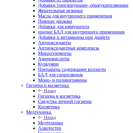
Добавки тонизирующие, общеукрепляющие
Жевательные резинки
Масла для внутреннего применения
Пивные дрожжи
Добавки для иммунитета
прочие БАД для внутреннего применения
Добавки и витаминны при диабете
Антиоксиданты
Антиоксидантные комплексы
Микроэлементы
Аминокислоты
Куркумин
Препараты содержащие коллаген
БАД для спортсменов
Моно- и поливитамины
Гигиена и косметика
Назад
Гигиена и косметика
Средства личной гигиены
Косметика
Медтехника
Назад
Медтехника
Алкотестер