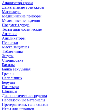
Анализатор крови
Дыхательные тренажеры
Массажеры
Медицинские приборы
Медицинские изделия
Предметы ухода
Тесты диагностические
Аптечки
Аппликаторы
Перчатки
Маска защитная
Таблетницы
Жгуты
Спринцовка
Бахилы
Банка вакуумная
Грелки
Напальчник
Беруши
Пластыри
Шприцы
Диагностические средства
Перевязочные материалы
Презервативы, гель-смазки
Иглы для шприцов