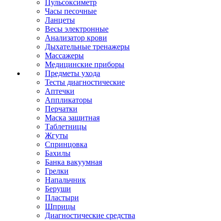
Пульсоксиметр
Часы песочные
Ланцеты
Весы электронные
Анализатор крови
Дыхательные тренажеры
Массажеры
Медицинские приборы
Предметы ухода
Тесты диагностические
Аптечки
Аппликаторы
Перчатки
Маска защитная
Таблетницы
Жгуты
Спринцовка
Бахилы
Банка вакуумная
Грелки
Напальчник
Беруши
Пластыри
Шприцы
Диагностические средства