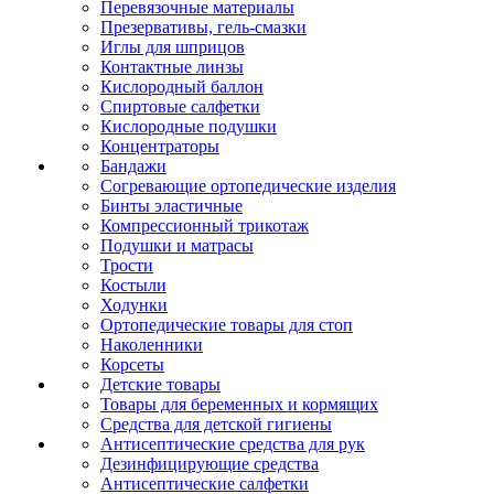
Перевязочные материалы
Презервативы, гель-смазки
Иглы для шприцов
Контактные линзы
Кислородный баллон
Спиртовые салфетки
Кислородные подушки
Концентраторы
Бандажи
Согревающие ортопедические изделия
Бинты эластичные
Компрессионный трикотаж
Подушки и матрасы
Трости
Костыли
Ходунки
Ортопедические товары для стоп
Наколенники
Корсеты
Детские товары
Товары для беременных и кормящих
Средства для детской гигиены
Антисептические средства для рук
Дезинфицирующие средства
Антисептические салфетки