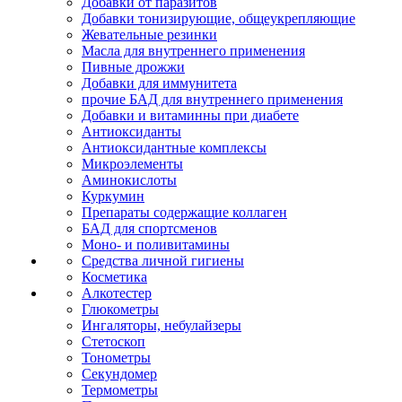
Добавки от паразитов
Добавки тонизирующие, общеукрепляющие
Жевательные резинки
Масла для внутреннего применения
Пивные дрожжи
Добавки для иммунитета
прочие БАД для внутреннего применения
Добавки и витаминны при диабете
Антиоксиданты
Антиоксидантные комплексы
Микроэлементы
Аминокислоты
Куркумин
Препараты содержащие коллаген
БАД для спортсменов
Моно- и поливитамины
Средства личной гигиены
Косметика
Алкотестер
Глюкометры
Ингаляторы, небулайзеры
Стетоскоп
Тонометры
Секундомер
Термометры