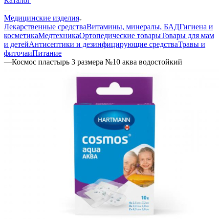
Каталог
—
Медицинские изделия
Лекарственные средства
Витамины, минералы, БАД
Гигиена и
косметика
Медтехника
Ортопедические товары
Товары для мам
и детей
Антисептики и дезинфицирующие средства
Травы и
фиточаи
Питание
—
Космос пластырь 3 размера №10 аква водостойкий