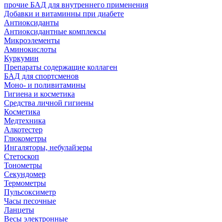
прочие БАД для внутреннего применения
Добавки и витаминны при диабете
Антиоксиданты
Антиоксидантные комплексы
Микроэлементы
Аминокислоты
Куркумин
Препараты содержащие коллаген
БАД для спортсменов
Моно- и поливитамины
Гигиена и косметика
Средства личной гигиены
Косметика
Медтехника
Алкотестер
Глюкометры
Ингаляторы, небулайзеры
Стетоскоп
Тонометры
Секундомер
Термометры
Пульсоксиметр
Часы песочные
Ланцеты
Весы электронные