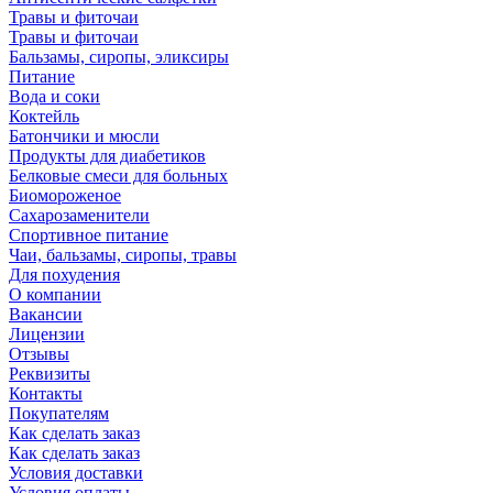
Травы и фиточаи
Травы и фиточаи
Бальзамы, сиропы, эликсиры
Питание
Вода и соки
Коктейль
Батончики и мюсли
Продукты для диабетиков
Белковые смеси для больных
Биомороженое
Сахарозаменители
Спортивное питание
Чаи, бальзамы, сиропы, травы
Для похудения
О компании
Вакансии
Лицензии
Отзывы
Реквизиты
Контакты
Покупателям
Как сделать заказ
Как сделать заказ
Условия доставки
Условия оплаты