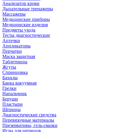
Анализатор крови
Дыхательные тренажеры
Массажеры
Медицинские приборы
Медицинские изделия
Предметы ухода
Тесты диагностические
Аптечки
Аппликаторы
Перчатки
Маска защитная
Таблетницы
Жгуты
Спринцовка
Бахилы
Банка вакуумная
Грелки
Напальчник
Беруши
Пластыри
Шприцы
Диагностические средства
Перевязочные материалы
Презервативы, гель-смазки
Иглы для шприцов