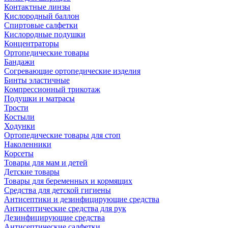
Контактные линзы
Кислородный баллон
Спиртовые салфетки
Кислородные подушки
Концентраторы
Ортопедические товары
Бандажи
Согревающие ортопедические изделия
Бинты эластичные
Компрессионный трикотаж
Подушки и матрасы
Трости
Костыли
Ходунки
Ортопедические товары для стоп
Наколенники
Корсеты
Товары для мам и детей
Детские товары
Товары для беременных и кормящих
Средства для детской гигиены
Антисептики и дезинфицирующие средства
Антисептические средства для рук
Дезинфицирующие средства
Антисептические салфетки