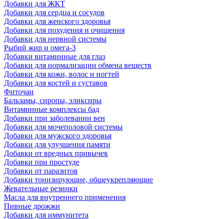
Добавки для ЖКТ
Добавки для сердца и сосудов
Добавки для женского здоровья
Добавки для похудения и очищения
Добавки для нервной системы
Рыбий жир и омега-3
Добавки витаминные для глаз
Добавки для нормализации обмена веществ
Добавки для кожи, волос и ногтей
Добавки для костей и суставов
Фиточаи
Бальзамы, сиропы, эликсиры
Витаминные комплексы бад
Добавки при заболевании вен
Добавки для мочеполовой системы
Добавки для мужского здоровья
Добавки для улучшения памяти
Добавки от вредных привычек
Добавки при простуде
Добавки от паразитов
Добавки тонизирующие, общеукрепляющие
Жевательные резинки
Масла для внутреннего применения
Пивные дрожжи
Добавки для иммунитета