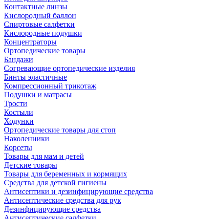
Контактные линзы
Кислородный баллон
Спиртовые салфетки
Кислородные подушки
Концентраторы
Ортопедические товары
Бандажи
Согревающие ортопедические изделия
Бинты эластичные
Компрессионный трикотаж
Подушки и матрасы
Трости
Костыли
Ходунки
Ортопедические товары для стоп
Наколенники
Корсеты
Товары для мам и детей
Детские товары
Товары для беременных и кормящих
Средства для детской гигиены
Антисептики и дезинфицирующие средства
Антисептические средства для рук
Дезинфицирующие средства
Антисептические салфетки