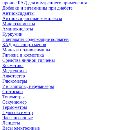
прочие БАД для внутреннего применения
Добавки и витаминны при диабете
Антиоксиданты
Антиоксидантные комплексы
Микроэлементы
Аминокислоты
Куркумин
Препараты содержащие коллаген
БАД для спортсменов
Моно- и поливитамины
Гигиена и косметика
Средства личной гигиены
Косметика
Медтехника
Алкотестер
Глюкометры
Ингаляторы, небулайзеры
Стетоскоп
Тонометры
Секундомер
Термометры
Пульсоксиметр
Часы песочные
Ланцеты
Весы электронные