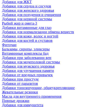
Добавки для ЖКТ
Добавки для сердца и сосудов
Добавки для женского здоровья
Добавки для похудения и очищения
Добавки для нервной системы
Рыбий жир и омега-3
Добавки витаминные для глаз
Добавки для нормализации обмена веществ
Добавки для кожи, волос и ногтей
Добавки для костей и суставов
Фиточаи
Бальзамы, сиропы, эликсиры
Витаминные комплексы бад
Добавки при заболевании вен
Добавки для мочеполовой системы
Добавки для мужского здоровья
Добавки для улучшения памяти
Добавки от вредных привычек
Добавки при простуде
Добавки от паразитов
Добавки тонизирующие, общеукрепляющие
Жевательные резинки
Масла для внутреннего применения
Пивные дрожжи
Добавки для иммунитета