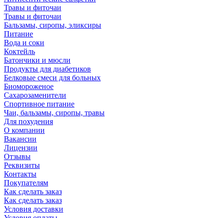
Травы и фиточаи
Травы и фиточаи
Бальзамы, сиропы, эликсиры
Питание
Вода и соки
Коктейль
Батончики и мюсли
Продукты для диабетиков
Белковые смеси для больных
Биомороженое
Сахарозаменители
Спортивное питание
Чаи, бальзамы, сиропы, травы
Для похудения
О компании
Вакансии
Лицензии
Отзывы
Реквизиты
Контакты
Покупателям
Как сделать заказ
Как сделать заказ
Условия доставки
Условия оплаты