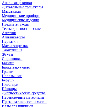
Анализатор крови
Дыхательные тренажеры
Массажеры
Медицинские приборы
Медицинские изделия
Предметы ухода
Тесты диагностические
Аптечки
Аппликаторы
Перчатки
Маска защитная
Таблетницы
Жгуты
Спринцовка
Бахилы
Банка вакуумная
Грелки
Напальчник
Беруши
Пластыри
Шприцы
Диагностические средства
Перевязочные материалы
Презервативы, гель-смазки
Иглы для шприцов