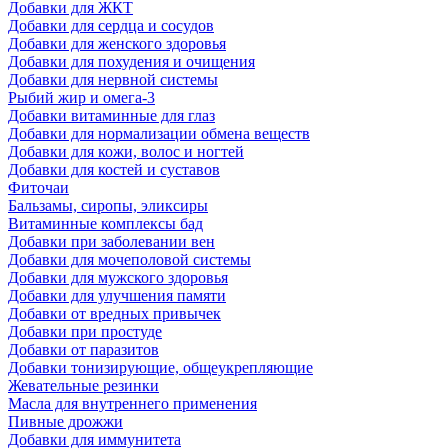
Добавки для ЖКТ
Добавки для сердца и сосудов
Добавки для женского здоровья
Добавки для похудения и очищения
Добавки для нервной системы
Рыбий жир и омега-3
Добавки витаминные для глаз
Добавки для нормализации обмена веществ
Добавки для кожи, волос и ногтей
Добавки для костей и суставов
Фиточаи
Бальзамы, сиропы, эликсиры
Витаминные комплексы бад
Добавки при заболевании вен
Добавки для мочеполовой системы
Добавки для мужского здоровья
Добавки для улучшения памяти
Добавки от вредных привычек
Добавки при простуде
Добавки от паразитов
Добавки тонизирующие, общеукрепляющие
Жевательные резинки
Масла для внутреннего применения
Пивные дрожжи
Добавки для иммунитета