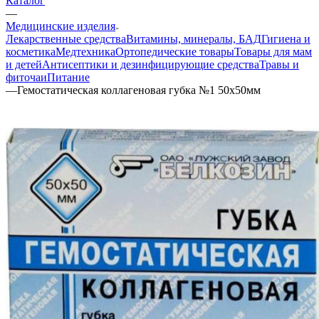
Каталог
—
Медицинские изделия
Лекарственные средства
Витамины, минералы, БАД
Гигиена и
косметика
Медтехника
Ортопедические товары
Товары для мам
и детей
Антисептики и дезинфицирующие средства
Травы и
фиточаи
Питание
—
Гемостатическая коллагеновая губка №1 50х50мм