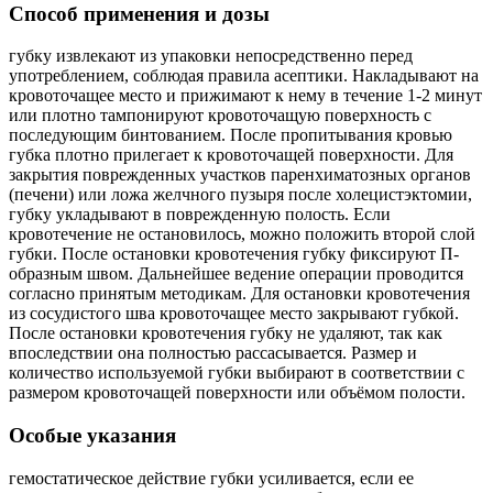
Способ применения и дозы
губку извлекают из упаковки непосредственно перед
употреблением, соблюдая правила асептики. Накладывают на
кровоточащее место и прижимают к нему в течение 1-2 минут
или плотно тампонируют кровоточащую поверхность с
последующим бинтованием. После пропитывания кровью
губка плотно прилегает к кровоточащей поверхности. Для
закрытия поврежденных участков паренхиматозных органов
(печени) или ложа желчного пузыря после холецистэктомии,
губку укладывают в поврежденную полость. Если
кровотечение не остановилось, можно положить второй слой
губки. После остановки кровотечения губку фиксируют П-
образным швом. Дальнейшее ведение операции проводится
согласно принятым методикам. Для остановки кровотечения
из сосудистого шва кровоточащее место закрывают губкой.
После остановки кровотечения губку не удаляют, так как
впоследствии она полностью рассасывается. Размер и
количество используемой губки выбирают в соответствии с
размером кровоточащей поверхности или объёмом полости.
Особые указания
гемостатическое действие губки усиливается, если ее