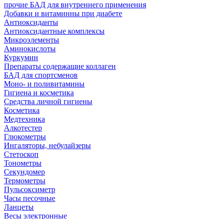
прочие БАД для внутреннего применения
Добавки и витаминны при диабете
Антиоксиданты
Антиоксидантные комплексы
Микроэлементы
Аминокислоты
Куркумин
Препараты содержащие коллаген
БАД для спортсменов
Моно- и поливитамины
Гигиена и косметика
Средства личной гигиены
Косметика
Медтехника
Алкотестер
Глюкометры
Ингаляторы, небулайзеры
Стетоскоп
Тонометры
Секундомер
Термометры
Пульсоксиметр
Часы песочные
Ланцеты
Весы электронные