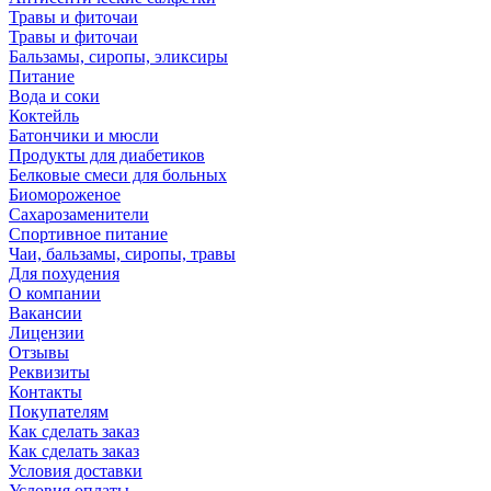
Травы и фиточаи
Травы и фиточаи
Бальзамы, сиропы, эликсиры
Питание
Вода и соки
Коктейль
Батончики и мюсли
Продукты для диабетиков
Белковые смеси для больных
Биомороженое
Сахарозаменители
Спортивное питание
Чаи, бальзамы, сиропы, травы
Для похудения
О компании
Вакансии
Лицензии
Отзывы
Реквизиты
Контакты
Покупателям
Как сделать заказ
Как сделать заказ
Условия доставки
Условия оплаты