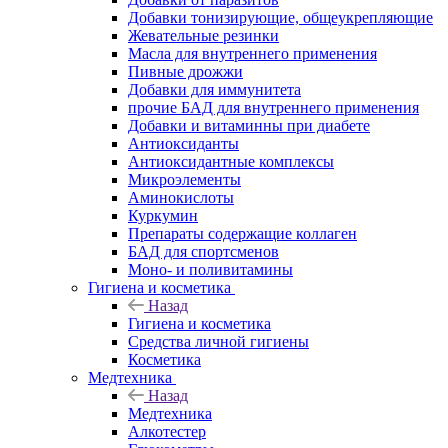
Добавки тонизирующие, общеукрепляющие
Жевательные резинки
Масла для внутреннего применения
Пивные дрожжи
Добавки для иммунитета
прочие БАД для внутреннего применения
Добавки и витаминны при диабете
Антиоксиданты
Антиоксидантные комплексы
Микроэлементы
Аминокислоты
Куркумин
Препараты содержащие коллаген
БАД для спортсменов
Моно- и поливитамины
Гигиена и косметика
Назад
Гигиена и косметика
Средства личной гигиены
Косметика
Медтехника
Назад
Медтехника
Алкотестер