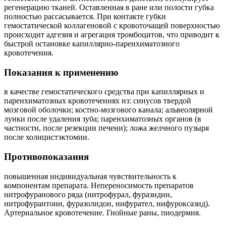
регенерацию тканей. Оставленная в ране или полости губка
полностью рассасывается. При контакте губки
гемостатической коллагеновой с кровоточащей поверхностью
происходит адгезия и агрегация тромбоцитов, что приводит к
быстрой остановке капиллярно-паренхиматозного
кровотечения.
Показания к применению
в качестве гемостатического средства при капиллярных и
паренхиматозных кровотечениях из: синусов твердой
мозговой оболочки; костно-мозгового канала; альвеолярной
лунки после удаления зуба; паренхиматозных органов (в
частности, после резекции печени); ложа желчного пузыря
после холицистэктомии.
Противопоказания
повышенная индивидуальная чувствительность к
компонентам препарата. Непереносимость препаратов
нитрофуранового ряда (нитрофурал, фуразидин,
нитрофурантоин, фуразолидон, нифурател, нифуроксазид).
Артериальное кровотечение. Гнойные раны, пиодермия.