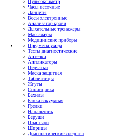
Пульсоксиметр
Часы песочные
Ланцеты
Весы электронные
Анализатор крови
Дыхательные тренажеры
Массажеры
Медицинские приборы
Предметы ухода
Тесты диагностические
Аптечки
Аппликаторы
Перчатки
Маска защитная
Таблетницы
Жгуты
Спринцовка
Бахилы
Банка вакуумная
Грелки
Напальчник
Беруши
Пластыри
Шприцы
Диагностические средства