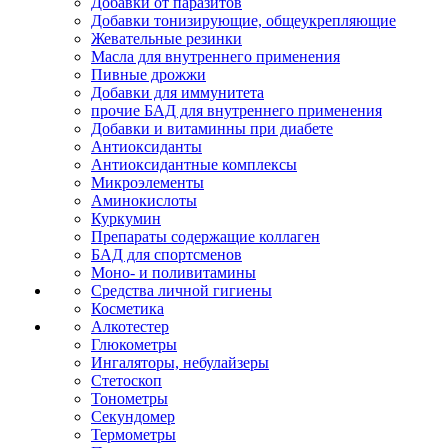
Добавки от паразитов
Добавки тонизирующие, общеукрепляющие
Жевательные резинки
Масла для внутреннего применения
Пивные дрожжи
Добавки для иммунитета
прочие БАД для внутреннего применения
Добавки и витаминны при диабете
Антиоксиданты
Антиоксидантные комплексы
Микроэлементы
Аминокислоты
Куркумин
Препараты содержащие коллаген
БАД для спортсменов
Моно- и поливитамины
Средства личной гигиены
Косметика
Алкотестер
Глюкометры
Ингаляторы, небулайзеры
Стетоскоп
Тонометры
Секундомер
Термометры