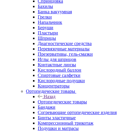
Спринцовка
Бахилы
Банка вакуумная
Грелки
Напальчник
Беруши
Пластыри
Шприцы
Диагностические средства
Перевязочные материалы
Презервативы, гель-смазки
Иглы для шприцов
Контактные линзы
Кислородный баллон
Спиртовые салфетки
Кислородные подушки
Концентраторы
Ортопедические товары
Назад
Ортопедические товары
Бандажи
Согревающие ортопедические изделия
Бинты эластичные
Компрессионный трикотаж
Подушки и матрасы