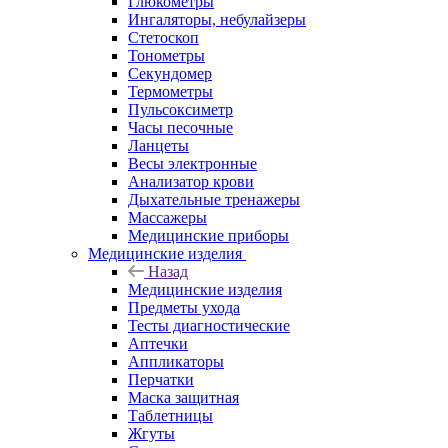
Глюкометры
Ингаляторы, небулайзеры
Стетоскоп
Тонометры
Секундомер
Термометры
Пульсоксиметр
Часы песочные
Ланцеты
Весы электронные
Анализатор крови
Дыхательные тренажеры
Массажеры
Медицинские приборы
Медицинские изделия
Назад
Медицинские изделия
Предметы ухода
Тесты диагностические
Аптечки
Аппликаторы
Перчатки
Маска защитная
Таблетницы
Жгуты