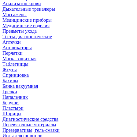
Анализатор крови
Дыхательные тренажеры
Массажеры
Медицинские приборы
Медицинские изделия
Предметы ухода
Тесты диагностические
Аптечки
Аппликаторы
Перчатки
Маска защитная
Таблетницы
Жгуты
Спринцовка
Бахилы
Банка вакуумная
Грелки
Напальчник
Беруши
Пластыри
Шприцы
Диагностические средства
Перевязочные материалы
Презервативы, гель-смазки
Иглы для шприцов