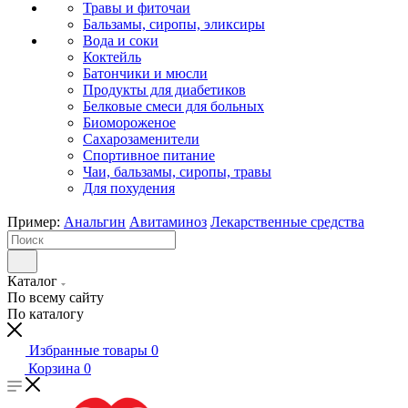
Травы и фиточаи
Бальзамы, сиропы, эликсиры
Вода и соки
Коктейль
Батончики и мюсли
Продукты для диабетиков
Белковые смеси для больных
Биомороженое
Сахарозаменители
Спортивное питание
Чаи, бальзамы, сиропы, травы
Для похудения
Пример:
Анальгин
Авитаминоз
Лекарственные средства
Каталог
По всему сайту
По каталогу
Избранные товары
0
Корзина
0