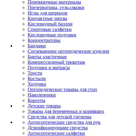
Перевязочные материалы
Презервативы, гель-смазки
Иглы для шприцов
Контактные линзы
Кислородный баллон
Спиртовые салфетки
Кислородные подушки
Концентраторы
Бандажи
Согревающие ортопедические изделия
Бинты эластичные
Компрессионный трикотаж
Подушки и матрасы
Трости
Костыли
Ходунки
Ортопедические товары для стоп
Наколенники
Корсеты
Детские товары
Товары для беременных и кормящих
Средства для детской гигиены
Антисептические средства для рук
Дезинфицирующие средства
Антисептические салфетки