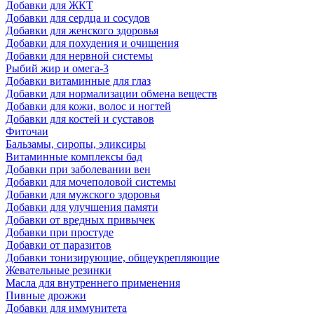
Добавки для ЖКТ
Добавки для сердца и сосудов
Добавки для женского здоровья
Добавки для похудения и очищения
Добавки для нервной системы
Рыбий жир и омега-3
Добавки витаминные для глаз
Добавки для нормализации обмена веществ
Добавки для кожи, волос и ногтей
Добавки для костей и суставов
Фиточаи
Бальзамы, сиропы, эликсиры
Витаминные комплексы бад
Добавки при заболевании вен
Добавки для мочеполовой системы
Добавки для мужского здоровья
Добавки для улучшения памяти
Добавки от вредных привычек
Добавки при простуде
Добавки от паразитов
Добавки тонизирующие, общеукрепляющие
Жевательные резинки
Масла для внутреннего применения
Пивные дрожжи
Добавки для иммунитета