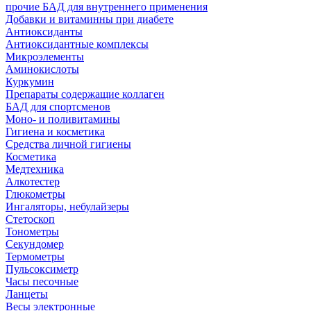
прочие БАД для внутреннего применения
Добавки и витаминны при диабете
Антиоксиданты
Антиоксидантные комплексы
Микроэлементы
Аминокислоты
Куркумин
Препараты содержащие коллаген
БАД для спортсменов
Моно- и поливитамины
Гигиена и косметика
Средства личной гигиены
Косметика
Медтехника
Алкотестер
Глюкометры
Ингаляторы, небулайзеры
Стетоскоп
Тонометры
Секундомер
Термометры
Пульсоксиметр
Часы песочные
Ланцеты
Весы электронные