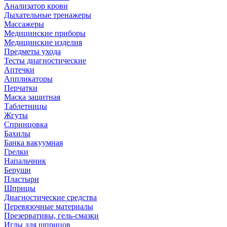
Анализатор крови
Дыхательные тренажеры
Массажеры
Медицинские приборы
Медицинские изделия
Предметы ухода
Тесты диагностические
Аптечки
Аппликаторы
Перчатки
Маска защитная
Таблетницы
Жгуты
Спринцовка
Бахилы
Банка вакуумная
Грелки
Напальчник
Беруши
Пластыри
Шприцы
Диагностические средства
Перевязочные материалы
Презервативы, гель-смазки
Иглы для шприцов