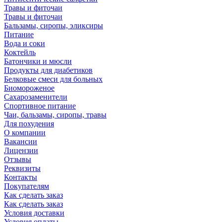
Травы и фиточаи
Травы и фиточаи
Бальзамы, сиропы, эликсиры
Питание
Вода и соки
Коктейль
Батончики и мюсли
Продукты для диабетиков
Белковые смеси для больных
Биомороженое
Сахарозаменители
Спортивное питание
Чаи, бальзамы, сиропы, травы
Для похудения
О компании
Вакансии
Лицензии
Отзывы
Реквизиты
Контакты
Покупателям
Как сделать заказ
Как сделать заказ
Условия доставки
Условия оплаты