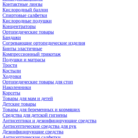
Контактные линзы
Кислородный баллон
Спиртовые салфетки
Кислородные подушки
Концентраторы
Ортопедические товары
Бандажи
Согревающие ортопедические изделия
Бинты эластичные
Компрессионный трикотаж
Подушки и матрасы
Трости
Костыли
Ходунки
Ортопедические товары для стоп
Наколенники
Корсеты
Товары для мам и детей
Детские товары
Товары для беременных и кормящих
Средства для детской гигиены
Антисептики и дезинфицирующие средства
Антисептические средства для рук
Дезинфицирующие средства
Антисептические салфетки