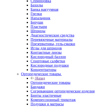
Спринцовка
Бахилы
Банка вакуумная
Грелки
Напальчник
Беруши
Пластыри
Шприцы
Диагностические средства
Перевязочные материалы
Презервативы, гель-смазки
Иглы для шприцов
Контактные линзы
Кислородный баллон
Спиртовые салфетки
Кислородные подушки
Концентраторы
Ортопедические товары
Назад
Ортопедические товары
Бандажи
Согревающие ортопедические изделия
Бинты эластичные
Компрессионный трикотаж
Подушки и матрасы