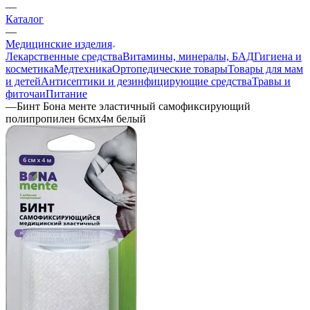
—
Каталог
—
Медицинские изделия
Лекарственные средства
Витамины, минералы, БАД
Гигиена и
косметика
Медтехника
Ортопедические товары
Товары для мам
и детей
Антисептики и дезинфицирующие средства
Травы и
фиточаи
Питание
—
Бинт Бона менте эластичный самофиксирующий
полипропилен 6смх4м белый