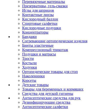
Перевязочные материалы
Презервативы, гель-смазки
Иглы для шприцов
Контактные линзы
Кислородный баллон
Спиртовые салфетки
Кислородные подушки
Концентраторы
Бандажи
Согревающие ортопедические изделия
Бинты эластичные
Компрессионный трикотаж
Подушки и матрасы
Трости
Костыли
Ходунки
Ортопедические товары для стоп
Наколенники
Корсеты
Детские товары
Товары для беременных и кормящих
Средства для детской гигиены
Антисептические средства для рук
Дезинфицирующие средства
Антисептические салфетки