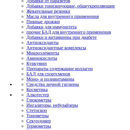
Добавки от паразитов
Добавки тонизирующие, общеукрепляющие
Жевательные резинки
Масла для внутреннего применения
Пивные дрожжи
Добавки для иммунитета
прочие БАД для внутреннего применения
Добавки и витаминны при диабете
Антиоксиданты
Антиоксидантные комплексы
Микроэлементы
Аминокислоты
Куркумин
Препараты содержащие коллаген
БАД для спортсменов
Моно- и поливитамины
Средства личной гигиены
Косметика
Алкотестер
Глюкометры
Ингаляторы, небулайзеры
Стетоскоп
Тонометры
Секундомер
Термометры