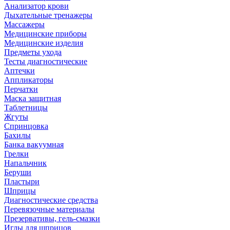
Анализатор крови
Дыхательные тренажеры
Массажеры
Медицинские приборы
Медицинские изделия
Предметы ухода
Тесты диагностические
Аптечки
Аппликаторы
Перчатки
Маска защитная
Таблетницы
Жгуты
Спринцовка
Бахилы
Банка вакуумная
Грелки
Напальчник
Беруши
Пластыри
Шприцы
Диагностические средства
Перевязочные материалы
Презервативы, гель-смазки
Иглы для шприцов