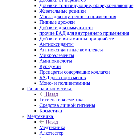
Добавки тонизирующие, общеукрепляющие
Жевательные резинки
Масла для внутреннего применения
Пивные дрожжи
Добавки для иммунитета
прочие БАД для внутреннего применения
Добавки и витаминны при диабете
Антиоксиданты
Антиоксидантные комплексы
Микроэлементы
Аминокислоты
Куркумин
Препараты содержащие коллаген
БАД для спортсменов
Моно- и поливитамины
Гигиена и косметика
Назад
Гигиена и косметика
Средства личной гигиены
Косметика
Медтехника
Назад
Медтехника
Алкотестер