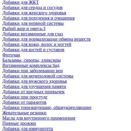
Добавки для ЖКТ
Добавки для сердца и сосудов
Добавки для женского здоровья
Добавки для похудения и очищения
Добавки для нервной системы
Рыбий жир и омега-3
Добавки витаминные для глаз
Добавки для нормализации обмена веществ
Добавки для кожи, волос и ногтей
Добавки для костей и суставов
Фиточаи
Бальзамы, сиропы, эликсиры
Витаминные комплексы бад
Добавки при заболевании вен
Добавки для мочеполовой системы
Добавки для мужского здоровья
Добавки для улучшения памяти
Добавки от вредных привычек
Добавки при простуде
Добавки от паразитов
Добавки тонизирующие, общеукрепляющие
Жевательные резинки
Масла для внутреннего применения
Пивные дрожжи
Добавки для иммунитета