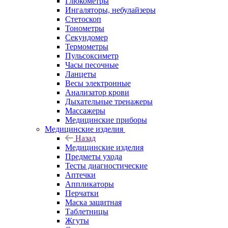
Глюкометры
Ингаляторы, небулайзеры
Стетоскоп
Тонометры
Секундомер
Термометры
Пульсоксиметр
Часы песочные
Ланцеты
Весы электронные
Анализатор крови
Дыхательные тренажеры
Массажеры
Медицинские приборы
Медицинские изделия
Назад
Медицинские изделия
Предметы ухода
Тесты диагностические
Аптечки
Аппликаторы
Перчатки
Маска защитная
Таблетницы
Жгуты