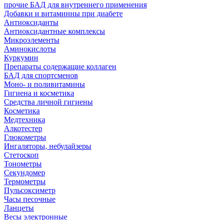
прочие БАД для внутреннего применения
Добавки и витаминны при диабете
Антиоксиданты
Антиоксидантные комплексы
Микроэлементы
Аминокислоты
Куркумин
Препараты содержащие коллаген
БАД для спортсменов
Моно- и поливитамины
Гигиена и косметика
Средства личной гигиены
Косметика
Медтехника
Алкотестер
Глюкометры
Ингаляторы, небулайзеры
Стетоскоп
Тонометры
Секундомер
Термометры
Пульсоксиметр
Часы песочные
Ланцеты
Весы электронные