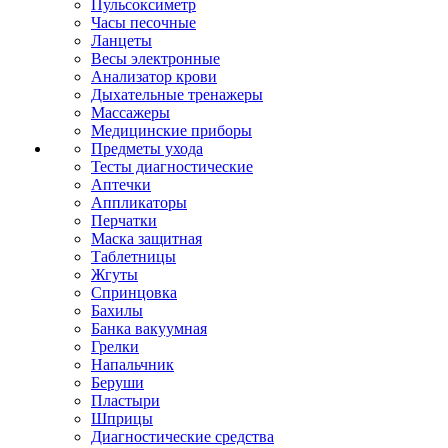
Пульсоксиметр
Часы песочные
Ланцеты
Весы электронные
Анализатор крови
Дыхательные тренажеры
Массажеры
Медицинские приборы
Предметы ухода
Тесты диагностические
Аптечки
Аппликаторы
Перчатки
Маска защитная
Таблетницы
Жгуты
Спринцовка
Бахилы
Банка вакуумная
Грелки
Напальчник
Беруши
Пластыри
Шприцы
Диагностические средства