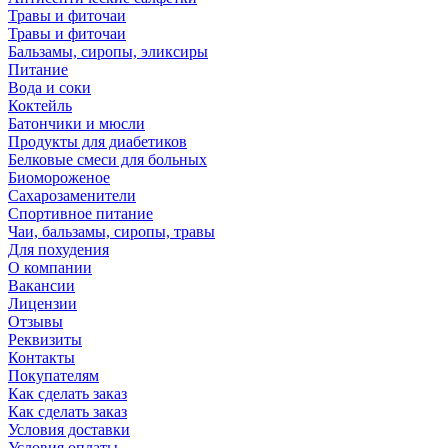
Травы и фиточаи
Травы и фиточаи
Бальзамы, сиропы, эликсиры
Питание
Вода и соки
Коктейль
Батончики и мюсли
Продукты для диабетиков
Белковые смеси для больных
Биомороженое
Сахарозаменители
Спортивное питание
Чаи, бальзамы, сиропы, травы
Для похудения
О компании
Вакансии
Лицензии
Отзывы
Реквизиты
Контакты
Покупателям
Как сделать заказ
Как сделать заказ
Условия доставки
Условия оплаты