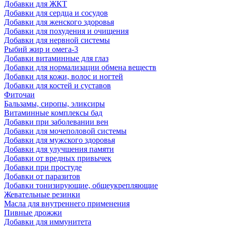
Добавки для ЖКТ
Добавки для сердца и сосудов
Добавки для женского здоровья
Добавки для похудения и очищения
Добавки для нервной системы
Рыбий жир и омега-3
Добавки витаминные для глаз
Добавки для нормализации обмена веществ
Добавки для кожи, волос и ногтей
Добавки для костей и суставов
Фиточаи
Бальзамы, сиропы, эликсиры
Витаминные комплексы бад
Добавки при заболевании вен
Добавки для мочеполовой системы
Добавки для мужского здоровья
Добавки для улучшения памяти
Добавки от вредных привычек
Добавки при простуде
Добавки от паразитов
Добавки тонизирующие, общеукрепляющие
Жевательные резинки
Масла для внутреннего применения
Пивные дрожжи
Добавки для иммунитета