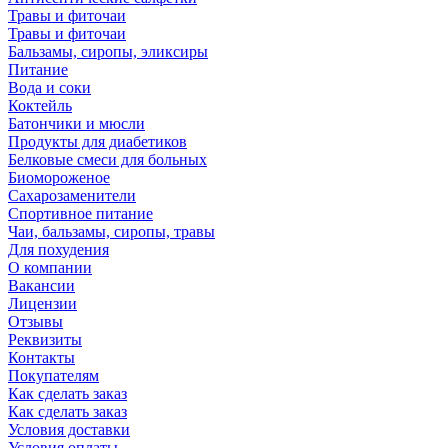
Травы и фиточаи
Травы и фиточаи
Бальзамы, сиропы, эликсиры
Питание
Вода и соки
Коктейль
Батончики и мюсли
Продукты для диабетиков
Белковые смеси для больных
Биомороженое
Сахарозаменители
Спортивное питание
Чаи, бальзамы, сиропы, травы
Для похудения
О компании
Вакансии
Лицензии
Отзывы
Реквизиты
Контакты
Покупателям
Как сделать заказ
Как сделать заказ
Условия доставки
Условия оплаты