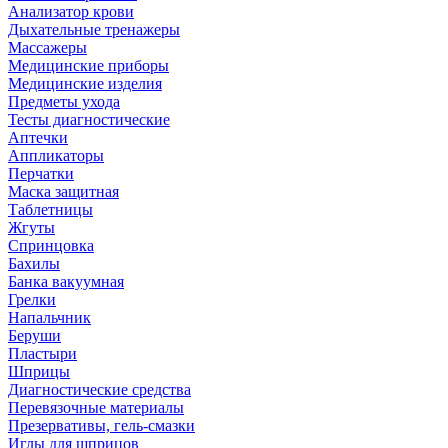
Анализатор крови
Дыхательные тренажеры
Массажеры
Медицинские приборы
Медицинские изделия
Предметы ухода
Тесты диагностические
Аптечки
Аппликаторы
Перчатки
Маска защитная
Таблетницы
Жгуты
Спринцовка
Бахилы
Банка вакуумная
Грелки
Напальчник
Беруши
Пластыри
Шприцы
Диагностические средства
Перевязочные материалы
Презервативы, гель-смазки
Иглы для шприцов