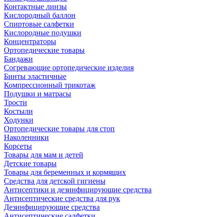
Контактные линзы
Кислородный баллон
Спиртовые салфетки
Кислородные подушки
Концентраторы
Ортопедические товары
Бандажи
Согревающие ортопедические изделия
Бинты эластичные
Компрессионный трикотаж
Подушки и матрасы
Трости
Костыли
Ходунки
Ортопедические товары для стоп
Наколенники
Корсеты
Товары для мам и детей
Детские товары
Товары для беременных и кормящих
Средства для детской гигиены
Антисептики и дезинфицирующие средства
Антисептические средства для рук
Дезинфицирующие средства
Антисептические салфетки