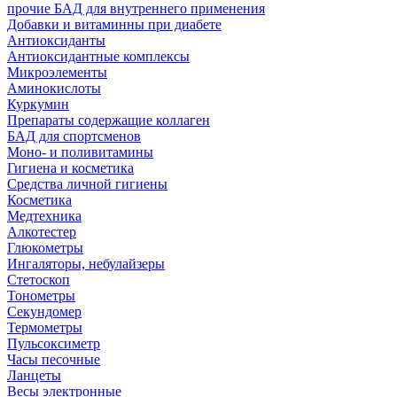
прочие БАД для внутреннего применения
Добавки и витаминны при диабете
Антиоксиданты
Антиоксидантные комплексы
Микроэлементы
Аминокислоты
Куркумин
Препараты содержащие коллаген
БАД для спортсменов
Моно- и поливитамины
Гигиена и косметика
Средства личной гигиены
Косметика
Медтехника
Алкотестер
Глюкометры
Ингаляторы, небулайзеры
Стетоскоп
Тонометры
Секундомер
Термометры
Пульсоксиметр
Часы песочные
Ланцеты
Весы электронные