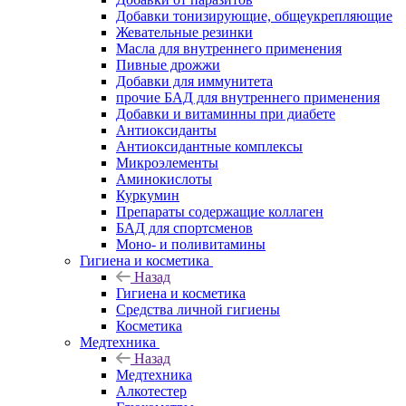
Добавки тонизирующие, общеукрепляющие
Жевательные резинки
Масла для внутреннего применения
Пивные дрожжи
Добавки для иммунитета
прочие БАД для внутреннего применения
Добавки и витаминны при диабете
Антиоксиданты
Антиоксидантные комплексы
Микроэлементы
Аминокислоты
Куркумин
Препараты содержащие коллаген
БАД для спортсменов
Моно- и поливитамины
Гигиена и косметика
Назад
Гигиена и косметика
Средства личной гигиены
Косметика
Медтехника
Назад
Медтехника
Алкотестер