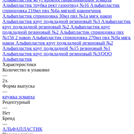
Альфапластик трубка рект газоотвод №16
Альфапластик
спринцовка 210мл пвх №6а мягкий наконечник
Альфапластик спринцовка 30мл пвх №1а мягк након
Альфапластик круг подкладной резиновый №3
Альфапластик
круг подкладной резиновый №2
Альфапластик круг
подкладной резиновый №2
Альфапластик спринцовка пвх
№15б 2 након
Альфапластик спринцовка 270мл пвх №9а мягк
након
Альфапластик круг подкладной резиновый №2
Альфапластик круг подкладной №15 резиновый №1
Альфапластик круг подкладной резиновый №3/ООО
Альфапластик
Характеристики
Количество в упаковке
—
2л.
Форма выпуска
—
кружка эсмарха
Рецептурный
—
Нет
Бренд
—
АЛЬФАПЛАСТИК