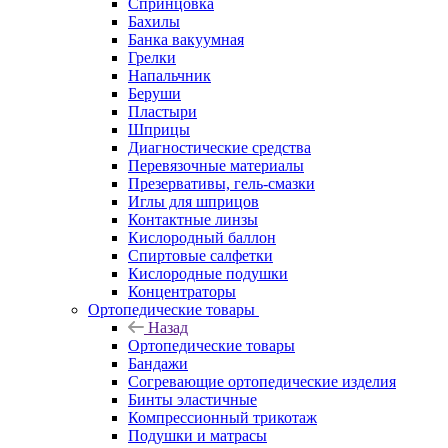
Спринцовка
Бахилы
Банка вакуумная
Грелки
Напальчник
Беруши
Пластыри
Шприцы
Диагностические средства
Перевязочные материалы
Презервативы, гель-смазки
Иглы для шприцов
Контактные линзы
Кислородный баллон
Спиртовые салфетки
Кислородные подушки
Концентраторы
Ортопедические товары
Назад
Ортопедические товары
Бандажи
Согревающие ортопедические изделия
Бинты эластичные
Компрессионный трикотаж
Подушки и матрасы