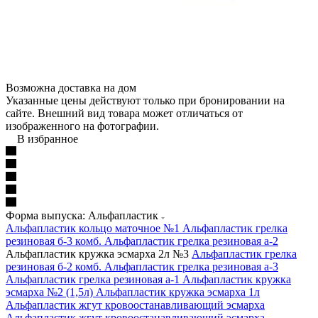
Возможна доставка на дом
Указанные цены действуют только при бронировании на
сайте. Внешний вид товара может отличаться от
изображенного на фотографии.
В избранное
Форма выпуска: Альфапластик
Альфапластик кольцо маточное №1
Альфапластик грелка
резиновая б-3 комб.
Альфапластик грелка резиновая а-2
Альфапластик кружка эсмарха 2л №3
Альфапластик грелка
резиновая б-2 комб.
Альфапластик грелка резиновая а-3
Альфапластик грелка резиновая а-1
Альфапластик кружка
эсмарха №2 (1,5л)
Альфапластик кружка эсмарха 1л
Альфапластик жгут кровоостанавливающий эсмарха
Альфапластик жгут кровоостанавливающий эсмарха