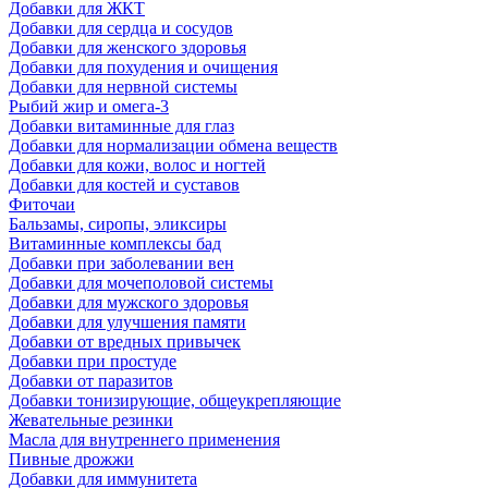
Добавки для ЖКТ
Добавки для сердца и сосудов
Добавки для женского здоровья
Добавки для похудения и очищения
Добавки для нервной системы
Рыбий жир и омега-3
Добавки витаминные для глаз
Добавки для нормализации обмена веществ
Добавки для кожи, волос и ногтей
Добавки для костей и суставов
Фиточаи
Бальзамы, сиропы, эликсиры
Витаминные комплексы бад
Добавки при заболевании вен
Добавки для мочеполовой системы
Добавки для мужского здоровья
Добавки для улучшения памяти
Добавки от вредных привычек
Добавки при простуде
Добавки от паразитов
Добавки тонизирующие, общеукрепляющие
Жевательные резинки
Масла для внутреннего применения
Пивные дрожжи
Добавки для иммунитета