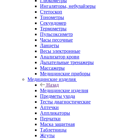
Глюкометры
Ингаляторы, небулайзеры
Стетоскоп
Тонометры
Секундомер
Термометры
Пульсоксиметр
Часы песочные
Ланцеты
Весы электронные
Анализатор крови
Дыхательные тренажеры
Массажеры
Медицинские приборы
Медицинские изделия
Назад
Медицинские изделия
Предметы ухода
Тесты диагностические
Аптечки
Аппликаторы
Перчатки
Маска защитная
Таблетницы
Жгуты