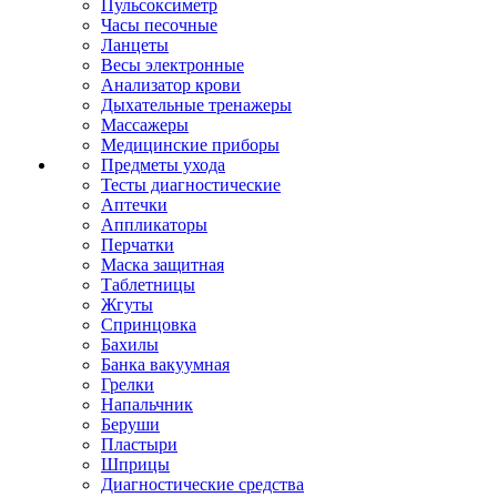
Пульсоксиметр
Часы песочные
Ланцеты
Весы электронные
Анализатор крови
Дыхательные тренажеры
Массажеры
Медицинские приборы
Предметы ухода
Тесты диагностические
Аптечки
Аппликаторы
Перчатки
Маска защитная
Таблетницы
Жгуты
Спринцовка
Бахилы
Банка вакуумная
Грелки
Напальчник
Беруши
Пластыри
Шприцы
Диагностические средства