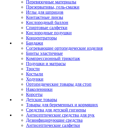
Перевязочные материалы
Презервативы, гель-смазки
Иглы для шприцов
Контактные линзы
Кислородный баллон
Спиртовые салфетки
Кислородные подушки
Концентраторы
Бандажи
Согревающие ортопедические изделия
Бинты эластичные
Компрессионный трикотаж
Подушки и матрасы
Трости
Костыли
Ходунки
Ортопедические товары для стоп
Наколенники
Корсеты
Детские товары
Товары для беременных и кормящих
Средства для детской гигиены
Антисептические средства для рук
Дезинфицирующие средства
Антисептические салфетки