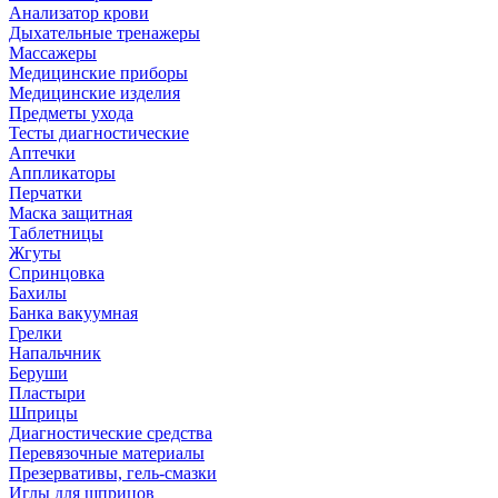
Анализатор крови
Дыхательные тренажеры
Массажеры
Медицинские приборы
Медицинские изделия
Предметы ухода
Тесты диагностические
Аптечки
Аппликаторы
Перчатки
Маска защитная
Таблетницы
Жгуты
Спринцовка
Бахилы
Банка вакуумная
Грелки
Напальчник
Беруши
Пластыри
Шприцы
Диагностические средства
Перевязочные материалы
Презервативы, гель-смазки
Иглы для шприцов