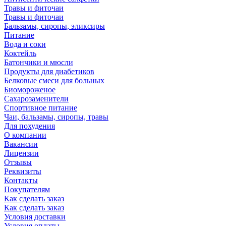
Травы и фиточаи
Травы и фиточаи
Бальзамы, сиропы, эликсиры
Питание
Вода и соки
Коктейль
Батончики и мюсли
Продукты для диабетиков
Белковые смеси для больных
Биомороженое
Сахарозаменители
Спортивное питание
Чаи, бальзамы, сиропы, травы
Для похудения
О компании
Вакансии
Лицензии
Отзывы
Реквизиты
Контакты
Покупателям
Как сделать заказ
Как сделать заказ
Условия доставки
Условия оплаты