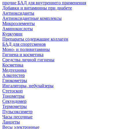
прочие БАД для внутреннего применения
Добавки и витаминны при диабете
Антиоксиданты
Антиоксидантные комплексы
Микроэлементы
Аминокислоты
Куркумин
Препараты содержащие коллаген
БАД для спортсменов
Моно- и поливитамины
Гигиена и косметика
Средства личной гигиены
Косметика
Медтехника
Алкотестер
Глюкометры
Ингаляторы, небулайзеры
Стетоскоп
Тонометры
Секундомер
Термометры
Пульсоксиметр
Часы песочные
Ланцеты
Весы электронные