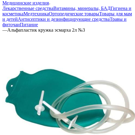
Медицинские изделия
Лекарственные средства
Витамины, минералы, БАД
Гигиена и
косметика
Медтехника
Ортопедические товары
Товары для мам
и детей
Антисептики и дезинфицирующие средства
Травы и
фиточаи
Питание
—
Альфапластик кружка эсмарха 2л №3