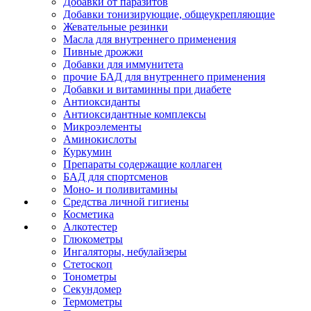
Добавки от паразитов
Добавки тонизирующие, общеукрепляющие
Жевательные резинки
Масла для внутреннего применения
Пивные дрожжи
Добавки для иммунитета
прочие БАД для внутреннего применения
Добавки и витаминны при диабете
Антиоксиданты
Антиоксидантные комплексы
Микроэлементы
Аминокислоты
Куркумин
Препараты содержащие коллаген
БАД для спортсменов
Моно- и поливитамины
Средства личной гигиены
Косметика
Алкотестер
Глюкометры
Ингаляторы, небулайзеры
Стетоскоп
Тонометры
Секундомер
Термометры