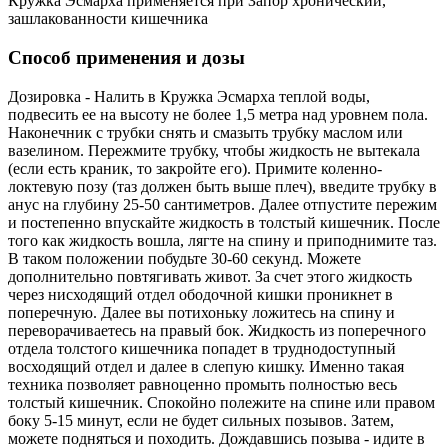
Кружка Эсмарха применяется при Запор хронический,
зашлакованности кишечника
Способ применения и дозы
Дозировка - Налить в Кружка Эсмарха теплой воды,
подвесить ее на высоту не более 1,5 метра над уровнем пола.
Наконечник с трубки снять и смазыть трубку маслом или
вазелином. Пережмите трубку, чтобы жидкость не вытекала
(если есть краник, то закройте его). Примите коленно-
локтевую позу (таз должен быть выше плеч), введите трубку в
анус на глубину 25-50 сантиметров. Далее отпустите пережим
и постепенно впускайте жидкость в толстый кишечник. После
того как жидкость вошла, лягте на спину и приподнимите таз.
В таком положении побудьте 30-60 секунд. Можете
дополнительно повтягивать живот. За счет этого жидкость
через нисходящий отдел ободочной кишки проникнет в
поперечную. Далее вы потихоньку ложитесь на спину и
переворачиваетесь на правый бок. Жидкость из поперечного
отдела толстого кишечника попадет в труднодоступный
восходящий отдел и далее в слепую кишку. Именно такая
техника позволяет равноценно промыть полностью весь
толстый кишечник. Спокойно полежите на спине или правом
боку 5-15 минут, если не будет сильных позывов. Затем,
можете подняться и походить. Дождавшись позыва - идите в