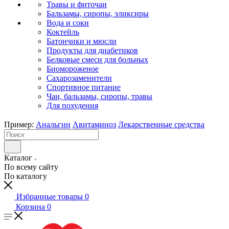
Травы и фиточаи
Бальзамы, сиропы, эликсиры
Вода и соки
Коктейль
Батончики и мюсли
Продукты для диабетиков
Белковые смеси для больных
Биомороженое
Сахарозаменители
Спортивное питание
Чаи, бальзамы, сиропы, травы
Для похудения
Пример:
Анальгин
Авитаминоз
Лекарственные средства
Каталог
По всему сайту
По каталогу
Избранные товары
0
Корзина
0