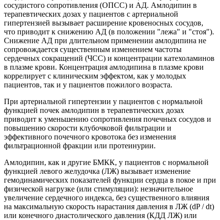
сосудистого сопротивления (ОПСС) и АД. Амлодипин в
терапевтических дозах у пациентов с артериальной
гипертензией вызывает расширение кровеносных сосудов,
что приводит к снижению АД (в положении "лежа" и "стоя").
Снижение АД при длительном применении амлодипина не
сопровождается существенным изменением частоты
сердечных сокращений (ЧСС) и концентрации катехоламинов
в плазме крови. Концентрация амлодипина в плазме крови
коррелирует с клиническим эффектом, как у молодых
пациентов, так и у пациентов пожилого возраста.
При артериальной гипертензии у пациентов с нормальной
функцией почек амлодипин в терапевтических дозах
приводит к уменьшению сопротивления почечных сосудов и
повышению скорости клубочковой фильтрации и
эффективного почечного кровотока без изменения
фильтрационной фракции или протеинурии.
Амлодипин, как и другие БМКК, у пациентов с нормальной
функцией левого желудочка (ЛЖ) вызывает изменение
гемодинамических показателей функции сердца в покое и при
физической нагрузке (или стимуляции): незначительное
увеличение сердечного индекса, без существенного влияния
на максимальную скорость нарастания давления в ЛЖ (dP / dt)
или конечного диастолического давления (КДД ЛЖ) или