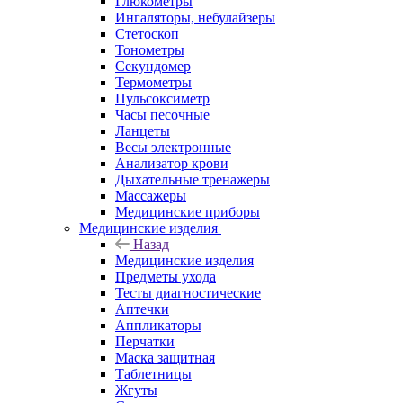
Глюкометры
Ингаляторы, небулайзеры
Стетоскоп
Тонометры
Секундомер
Термометры
Пульсоксиметр
Часы песочные
Ланцеты
Весы электронные
Анализатор крови
Дыхательные тренажеры
Массажеры
Медицинские приборы
Медицинские изделия
Назад
Медицинские изделия
Предметы ухода
Тесты диагностические
Аптечки
Аппликаторы
Перчатки
Маска защитная
Таблетницы
Жгуты