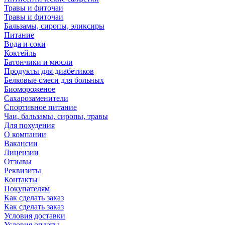
Травы и фиточаи
Травы и фиточаи
Бальзамы, сиропы, эликсиры
Питание
Вода и соки
Коктейль
Батончики и мюсли
Продукты для диабетиков
Белковые смеси для больных
Биомороженое
Сахарозаменители
Спортивное питание
Чаи, бальзамы, сиропы, травы
Для похудения
О компании
Вакансии
Лицензии
Отзывы
Реквизиты
Контакты
Покупателям
Как сделать заказ
Как сделать заказ
Условия доставки
Условия оплаты