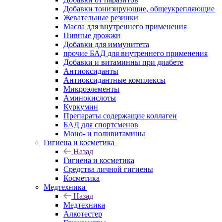
Добавки тонизирующие, общеукрепляющие
Жевательные резинки
Масла для внутреннего применения
Пивные дрожжи
Добавки для иммунитета
прочие БАД для внутреннего применения
Добавки и витаминны при диабете
Антиоксиданты
Антиоксидантные комплексы
Микроэлементы
Аминокислоты
Куркумин
Препараты содержащие коллаген
БАД для спортсменов
Моно- и поливитамины
Гигиена и косметика
Назад
Гигиена и косметика
Средства личной гигиены
Косметика
Медтехника
Назад
Медтехника
Алкотестер