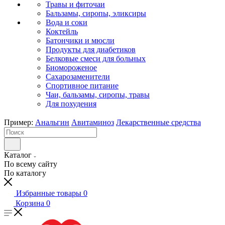
Травы и фиточаи
Бальзамы, сиропы, эликсиры
Вода и соки
Коктейль
Батончики и мюсли
Продукты для диабетиков
Белковые смеси для больных
Биомороженое
Сахарозаменители
Спортивное питание
Чаи, бальзамы, сиропы, травы
Для похудения
Пример:
Анальгин
Авитаминоз
Лекарственные средства
Каталог
По всему сайту
По каталогу
Избранные товары
0
Корзина
0