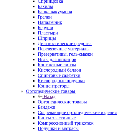
Спринцовка
Бахилы
Банка вакуумная
Грелки
Напальчник
Беруши
Пластыри
Шприцы
Диагностические средства
Перевязочные материалы
Презервативы, гель-смазки
Иглы для шприцов
Контактные линзы
Кислородный баллон
Спиртовые салфетки
Кислородные подушки
Концентраторы
Ортопедические товары
Назад
Ортопедические товары
Бандажи
Согревающие ортопедические изделия
Бинты эластичные
Компрессионный трикотаж
Подушки и матрасы