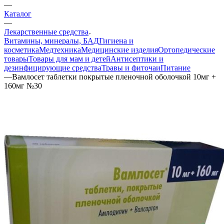
—
Каталог
—
Лекарственные средства
Витамины, минералы, БАД
Гигиена и
косметика
Медтехника
Медицинские изделия
Ортопедические
товары
Товары для мам и детей
Антисептики и
дезинфицирующие средства
Травы и фиточаи
Питание
—
Вамлосет таблетки покрытые пленочной оболочкой 10мг +
160мг №30