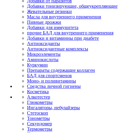
Добавки от паразитов
Добавки тонизирующие, общеукрепляющие
Жевательные резинки
Масла для внутреннего применения
Пивные дрожжи
Добавки для иммунитета
прочие БАД для внутреннего применения
Добавки и витаминны при диабете
Антиоксиданты
Антиоксидантные комплексы
Микроэлементы
Аминокислоты
Куркумин
Препараты содержащие коллаген
БАД для спортсменов
Моно- и поливитамины
Средства личной гигиены
Косметика
Алкотестер
Глюкометры
Ингаляторы, небулайзеры
Стетоскоп
Тонометры
Секундомер
Термометры