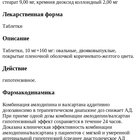
стеарат 9,00 мг, кремния диоксид коллоидный 2,00 мг
Лекарственная форма
Таблетки
Описание
Таблетки, 10 мг+160 мг: овальные, двояковыпуклые,
покрытые пленочной оболочкой коричневато-желтого цвета.
Действие
гипотензивное.
Фармакодинамика
Комбинация амлодипина и валсартана аддитивно
дозозависимо в терапевтическом диапазоне доз снижает АД.
При приеме одной дозы комбинации амлодипин/валсартан
гипотензивный эффект сохраняется в течение 24 часов.
Доказана клиническая эффективность комбинации
амлодипина/валсартана у пациентов с мягкой и умеренной
артериальной гипертензией (среднее диастолическое АД