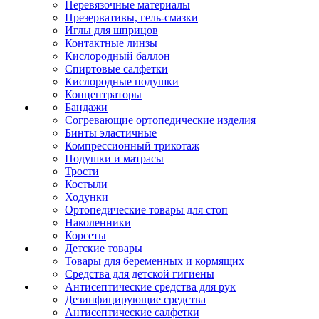
Перевязочные материалы
Презервативы, гель-смазки
Иглы для шприцов
Контактные линзы
Кислородный баллон
Спиртовые салфетки
Кислородные подушки
Концентраторы
Бандажи
Согревающие ортопедические изделия
Бинты эластичные
Компрессионный трикотаж
Подушки и матрасы
Трости
Костыли
Ходунки
Ортопедические товары для стоп
Наколенники
Корсеты
Детские товары
Товары для беременных и кормящих
Средства для детской гигиены
Антисептические средства для рук
Дезинфицирующие средства
Антисептические салфетки