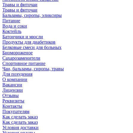
Травы и фиточаи
Травы и фиточаи
Бальзамы, сиропы, эликсиры
Питание
Вода и соки
Коктейль
Батончики и мюсли
Продукты для диабетиков
Белковые смеси для больных
Биомороженое
Сахарозаменители
Спортивное питание
Чаи, бальзамы, сиропы, травы
Для похудения
О компании
Вакансии
Лицензии
Отзывы
Реквизиты
Контакты
Покупателям
Как сделать заказ
Как сделать заказ
Условия доставки
Условия оплаты