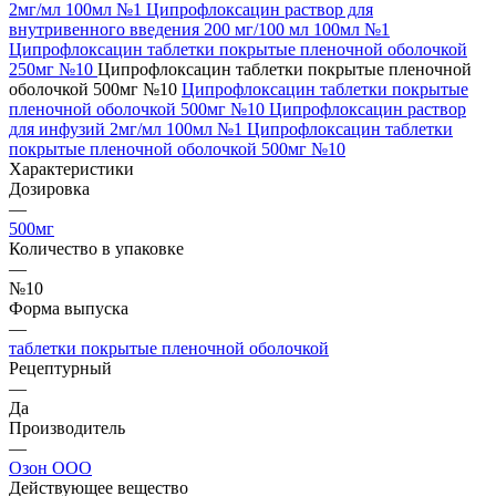
2мг/мл 100мл №1
Ципрофлоксацин раствор для
внутривенного введения 200 мг/100 мл 100мл №1
Ципрофлоксацин таблетки покрытые пленочной оболочкой
250мг №10
Ципрофлоксацин таблетки покрытые пленочной
оболочкой 500мг №10
Ципрофлоксацин таблетки покрытые
пленочной оболочкой 500мг №10
Ципрофлоксацин раствор
для инфузий 2мг/мл 100мл №1
Ципрофлоксацин таблетки
покрытые пленочной оболочкой 500мг №10
Характеристики
Дозировка
—
500мг
Количество в упаковке
—
№10
Форма выпуска
—
таблетки покрытые пленочной оболочкой
Рецептурный
—
Да
Производитель
—
Озон ООО
Действующее вещество