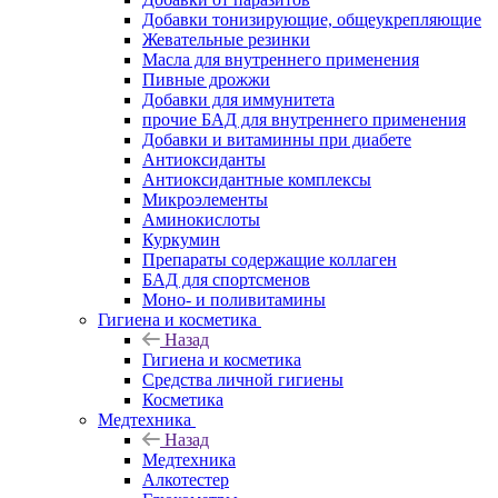
Добавки тонизирующие, общеукрепляющие
Жевательные резинки
Масла для внутреннего применения
Пивные дрожжи
Добавки для иммунитета
прочие БАД для внутреннего применения
Добавки и витаминны при диабете
Антиоксиданты
Антиоксидантные комплексы
Микроэлементы
Аминокислоты
Куркумин
Препараты содержащие коллаген
БАД для спортсменов
Моно- и поливитамины
Гигиена и косметика
Назад
Гигиена и косметика
Средства личной гигиены
Косметика
Медтехника
Назад
Медтехника
Алкотестер