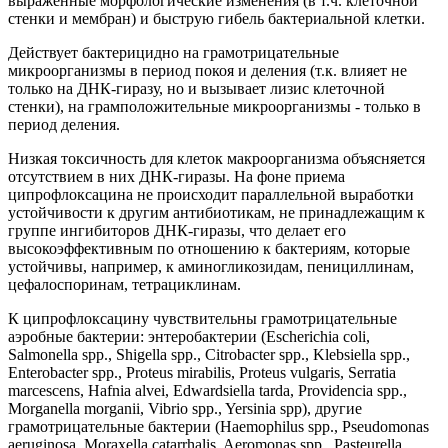
выраженные морфологические изменения (в т.ч. клеточной
стенки и мембран) и быструю гибель бактериальной клетки.
Действует бактерицидно на грамотрицательные
микроорганизмы в период покоя и деления (т.к. влияет не
только на ДНК-гиразу, но и вызывает лизис клеточной
стенки), на грамположительные микроорганизмы - только в
период деления.
Низкая токсичность для клеток макроорганизма объясняется
отсутствием в них ДНК-гиразы. На фоне приема
ципрофлоксацина не происходит параллельной выработки
устойчивости к другим антибиотикам, не принадлежащим к
группе ингибиторов ДНК-гиразы, что делает его
высокоэффективным по отношению к бактериям, которые
устойчивы, например, к аминогликозидам, пенициллинам,
цефалоспоринам, тетрациклинам.
К ципрофлоксацину чувствительны грамотрицательные
аэробные бактерии: энтеробактерии (Escherichia coli,
Salmonella spp., Shigella spp., Citrobacter spp., Klebsiella spp.,
Enterobacter spp., Proteus mirabilis, Proteus vulgaris, Serratia
marcescens, Hafnia alvei, Edwardsiella tarda, Providencia spp.,
Morganella morganii, Vibrio spp., Yersinia spp), другие
грамотрицательные бактерии (Haemophilus spp., Pseudomonas
aeruginosa, Moraxella catarrhalis, Aeromonas spp., Pasteurella