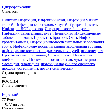
—
Ципрофлоксацин
Симптом
—
Синусит
,
Инфекции
,
Инфекции кожи
,
Инфекции мягких
тканей
,
Инфекции мочеполовых путей
,
Уретрит
,
Цистит
,
Инфекции ЛОР органов
,
Инфекции костей и сустав
,
Инфекции дыхательных путе
,
Пневмония
,
Инфекционные
заболевания кожи
,
Простатит
,
Бронхит
,
Отит
,
Инфекция
урогенитальная
,
Инфекционно-воспалительные заболевания
горла
,
Инфекционно-воспалительные заболевания гортани
,
инфекционно воспаление дыхательных путей
,
пиелонефрит
,
Простатит бактериальный
,
Сальмонеллез
,
Пневмония
внебольничная
,
Пневмония госпитальная
,
муковисцидоз
,
мастоидит
,
хламидиоз
,
инфекции наружного слухового
прохода
,
остеомиелит
,
артрит септический
Страна производства
—
РОССИЯ
Срок хранения
—
Короткий
77
₽
/шт
+ 0.77 на счет
Нет в наличии