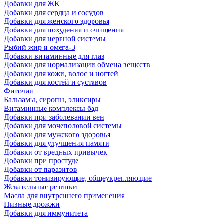
Добавки для ЖКТ
Добавки для сердца и сосудов
Добавки для женского здоровья
Добавки для похудения и очищения
Добавки для нервной системы
Рыбий жир и омега-3
Добавки витаминные для глаз
Добавки для нормализации обмена веществ
Добавки для кожи, волос и ногтей
Добавки для костей и суставов
Фиточаи
Бальзамы, сиропы, эликсиры
Витаминные комплексы бад
Добавки при заболевании вен
Добавки для мочеполовой системы
Добавки для мужского здоровья
Добавки для улучшения памяти
Добавки от вредных привычек
Добавки при простуде
Добавки от паразитов
Добавки тонизирующие, общеукрепляющие
Жевательные резинки
Масла для внутреннего применения
Пивные дрожжи
Добавки для иммунитета