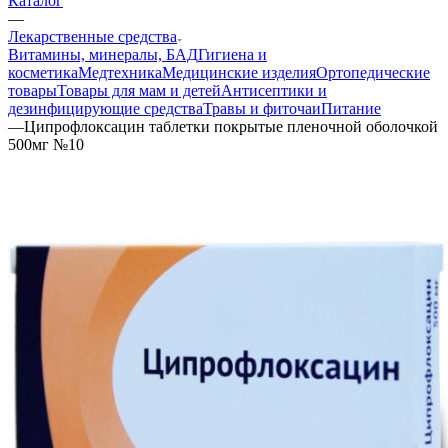
Каталог
—
Лекарственные средства
Витамины, минералы, БАД
Гигиена и
косметика
Медтехника
Медицинские изделия
Ортопедические
товары
Товары для мам и детей
Антисептики и
дезинфицирующие средства
Травы и фиточаи
Питание
—
Ципрофлоксацин таблетки покрытые пленочной оболочкой
500мг №10