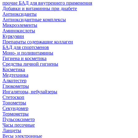
прочие БАД для внутреннего применения
Добавки и витаминны при диабете
Антиоксиданты
Антиоксидантные комплексы
Микроэлементы
Аминокислоты
Куркумин
Препараты содержащие коллаген
БАД для спортсменов
Моно- и поливитамины
Гигиена и косметика
Средства личной гигиены
Косметика
Медтехника
Алкотестер
Глюкометры
Ингаляторы, небулайзеры
Стетоскоп
Тонометры
Секундомер
Термометры
Пульсоксиметр
Часы песочные
Ланцеты
Весы электронные