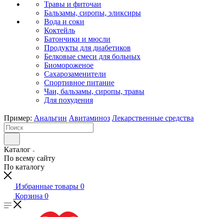
Травы и фиточаи
Бальзамы, сиропы, эликсиры
Вода и соки
Коктейль
Батончики и мюсли
Продукты для диабетиков
Белковые смеси для больных
Биомороженое
Сахарозаменители
Спортивное питание
Чаи, бальзамы, сиропы, травы
Для похудения
Пример:
Анальгин
Авитаминоз
Лекарственные средства
Каталог
По всему сайту
По каталогу
Избранные товары
0
Корзина
0