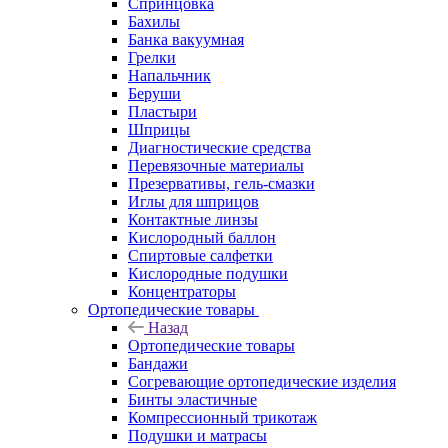
Спринцовка
Бахилы
Банка вакуумная
Грелки
Напальчник
Беруши
Пластыри
Шприцы
Диагностические средства
Перевязочные материалы
Презервативы, гель-смазки
Иглы для шприцов
Контактные линзы
Кислородный баллон
Спиртовые салфетки
Кислородные подушки
Концентраторы
Ортопедические товары
Назад
Ортопедические товары
Бандажи
Согревающие ортопедические изделия
Бинты эластичные
Компрессионный трикотаж
Подушки и матрасы