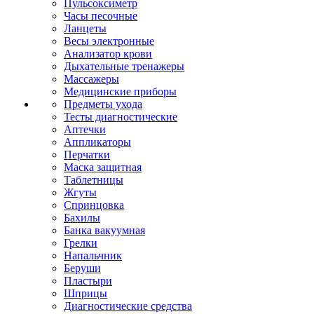
Пульсоксиметр
Часы песочные
Ланцеты
Весы электронные
Анализатор крови
Дыхательные тренажеры
Массажеры
Медицинские приборы
Предметы ухода
Тесты диагностические
Аптечки
Аппликаторы
Перчатки
Маска защитная
Таблетницы
Жгуты
Спринцовка
Бахилы
Банка вакуумная
Грелки
Напальчник
Беруши
Пластыри
Шприцы
Диагностические средства