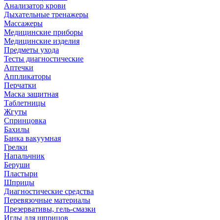
Анализатор крови
Дыхательные тренажеры
Массажеры
Медицинские приборы
Медицинские изделия
Предметы ухода
Тесты диагностические
Аптечки
Аппликаторы
Перчатки
Маска защитная
Таблетницы
Жгуты
Спринцовка
Бахилы
Банка вакуумная
Грелки
Напальчник
Беруши
Пластыри
Шприцы
Диагностические средства
Перевязочные материалы
Презервативы, гель-смазки
Иглы для шприцов