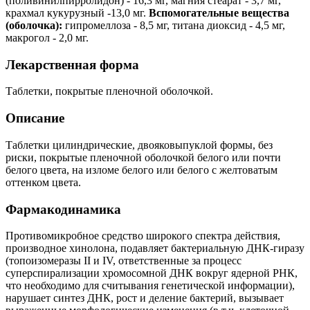
(поливинилпирролидон) - 16,3 мг, магния стеарат - 3,7 мг,
крахмал кукурузный -13,0 мг.
Вспомогательные вещества
(оболочка):
гипромеллоза - 8,5 мг, титана диоксид - 4,5 мг,
макрогол - 2,0 мг.
Лекарственная форма
Таблетки, покрытые пленочной оболочкой.
Описание
Таблетки цилиндрические, двояковыпуклой формы, без
риски, покрытые пленочной оболочкой белого или почти
белого цвета, на изломе белого или белого с желтоватым
оттенком цвета.
Фармакодинамика
Противомикробное средство широкого спектра действия,
производное хинолона, подавляет бактериальную ДНК-гиразу
(топоизомеразы II и IV, ответственные за процесс
суперспирализации хромосомной ДНК вокруг ядерной РНК,
что необходимо для считывания генетической информации),
нарушает синтез ДНК, рост и деление бактерий, вызывает