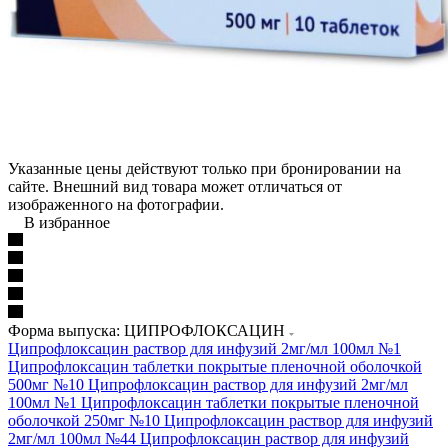
Указанные цены действуют только при бронировании на
сайте. Внешний вид товара может отличаться от
изображенного на фотографии.
В избранное
Форма выпуска: ЦИПРОФЛОКСАЦИН
Ципрофлоксацин раствор для инфузий 2мг/мл 100мл №1
Ципрофлоксацин таблетки покрытые пленочной оболочкой
500мг №10
Ципрофлоксацин раствор для инфузий 2мг/мл
100мл №1
Ципрофлоксацин таблетки покрытые пленочной
оболочкой 250мг №10
Ципрофлоксацин раствор для инфузий
2мг/мл 100мл №44
Ципрофлоксацин раствор для инфузий