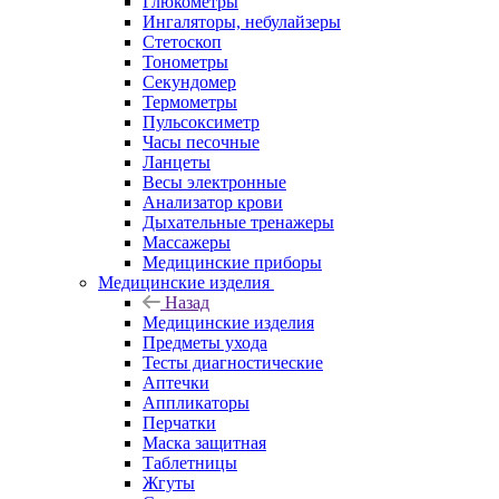
Глюкометры
Ингаляторы, небулайзеры
Стетоскоп
Тонометры
Секундомер
Термометры
Пульсоксиметр
Часы песочные
Ланцеты
Весы электронные
Анализатор крови
Дыхательные тренажеры
Массажеры
Медицинские приборы
Медицинские изделия
Назад
Медицинские изделия
Предметы ухода
Тесты диагностические
Аптечки
Аппликаторы
Перчатки
Маска защитная
Таблетницы
Жгуты