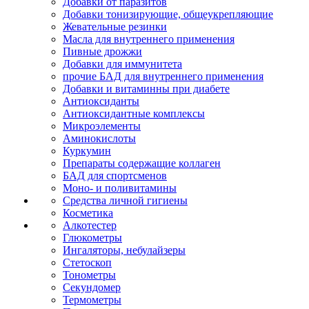
Добавки от паразитов
Добавки тонизирующие, общеукрепляющие
Жевательные резинки
Масла для внутреннего применения
Пивные дрожжи
Добавки для иммунитета
прочие БАД для внутреннего применения
Добавки и витаминны при диабете
Антиоксиданты
Антиоксидантные комплексы
Микроэлементы
Аминокислоты
Куркумин
Препараты содержащие коллаген
БАД для спортсменов
Моно- и поливитамины
Средства личной гигиены
Косметика
Алкотестер
Глюкометры
Ингаляторы, небулайзеры
Стетоскоп
Тонометры
Секундомер
Термометры