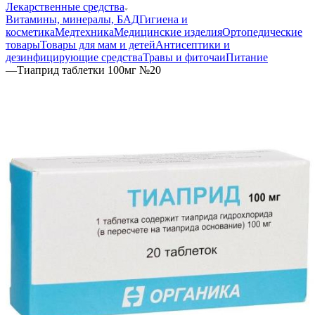
Лекарственные средства
Витамины, минералы, БАД
Гигиена и
косметика
Медтехника
Медицинские изделия
Ортопедические
товары
Товары для мам и детей
Антисептики и
дезинфицирующие средства
Травы и фиточаи
Питание
—
Тиаприд таблетки 100мг №20