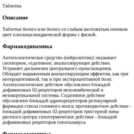
Таблетки
Описание
Таблетки белого или белого со слабым желтоватым опенком
цвет плоскоцилиндрической формы с фаской.
Фармакодинамика
Антипсихотическое средство (нейролептик); оказывает
снотворное, седативное, анальгезирующее действие.
Устраняет дискинезии центрального происхождения.
Обладает выраженным анальгезирующим эффектом, как при
интероцептивной, так и при экстероцептивной боли.
Антипсихотическое действие обусловлено блокадой
дофаминовых 02-рецепторов мезолимбической и
мезокортикальной системы. Седативное действие
обусловлено блокадой адренорецепторов ретикулярной
формации ствола головного мозга; противорвотное действие -
блокадой дофаминовых 02-рецепторов триггерной зоны
рвотного центра; гипотермическое действие - блокадой
дофаминовых рецепторов гипоталамуса.
Фармакокинетика