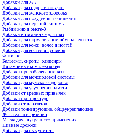
Добавки для ЖКТ
Добавки для сердца и сосудов
Добавки для женского здоровья
Добавки для похудения и очищения
Добавки для нервной системы
Рыбий жир и омега-3
Добавки витаминные для глаз
Добавки для нормализации обмена веществ
Добавки для кожи, волос и ногтей
Добавки для костей и суставов
Фиточаи
Бальзамы, сиропы, эликсиры
Витаминные комплексы бад
Добавки при заболевании вен
Добавки для мочеполовой системы
Добавки для мужского здоровья
Добавки для улучшения памяти
Добавки от вредных привычек
Добавки при простуде
Добавки от паразитов
Добавки тонизирующие, общеукрепляющие
Жевательные резинки
Масла для внутреннего применения
Пивные дрожжи
Добавки для иммунитета