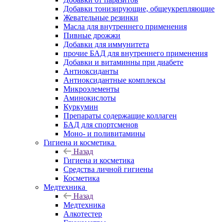
Добавки тонизирующие, общеукрепляющие
Жевательные резинки
Масла для внутреннего применения
Пивные дрожжи
Добавки для иммунитета
прочие БАД для внутреннего применения
Добавки и витаминны при диабете
Антиоксиданты
Антиоксидантные комплексы
Микроэлементы
Аминокислоты
Куркумин
Препараты содержащие коллаген
БАД для спортсменов
Моно- и поливитамины
Гигиена и косметика
Назад
Гигиена и косметика
Средства личной гигиены
Косметика
Медтехника
Назад
Медтехника
Алкотестер