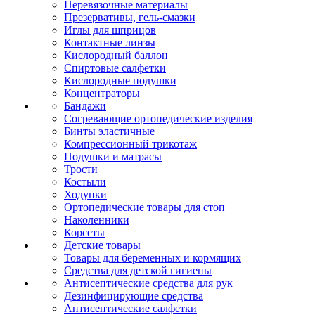
Перевязочные материалы
Презервативы, гель-смазки
Иглы для шприцов
Контактные линзы
Кислородный баллон
Спиртовые салфетки
Кислородные подушки
Концентраторы
Бандажи
Согревающие ортопедические изделия
Бинты эластичные
Компрессионный трикотаж
Подушки и матрасы
Трости
Костыли
Ходунки
Ортопедические товары для стоп
Наколенники
Корсеты
Детские товары
Товары для беременных и кормящих
Средства для детской гигиены
Антисептические средства для рук
Дезинфицирующие средства
Антисептические салфетки