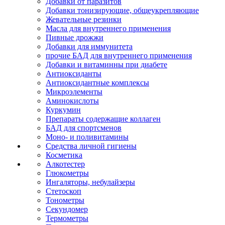
Добавки от паразитов
Добавки тонизирующие, общеукрепляющие
Жевательные резинки
Масла для внутреннего применения
Пивные дрожжи
Добавки для иммунитета
прочие БАД для внутреннего применения
Добавки и витаминны при диабете
Антиоксиданты
Антиоксидантные комплексы
Микроэлементы
Аминокислоты
Куркумин
Препараты содержащие коллаген
БАД для спортсменов
Моно- и поливитамины
Средства личной гигиены
Косметика
Алкотестер
Глюкометры
Ингаляторы, небулайзеры
Стетоскоп
Тонометры
Секундомер
Термометры