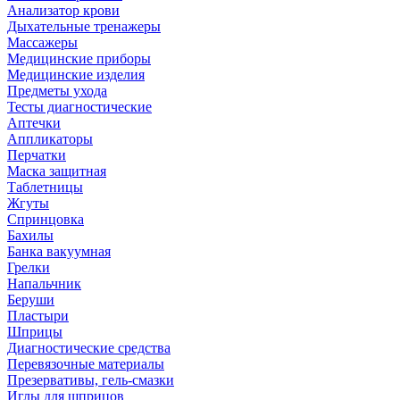
Анализатор крови
Дыхательные тренажеры
Массажеры
Медицинские приборы
Медицинские изделия
Предметы ухода
Тесты диагностические
Аптечки
Аппликаторы
Перчатки
Маска защитная
Таблетницы
Жгуты
Спринцовка
Бахилы
Банка вакуумная
Грелки
Напальчник
Беруши
Пластыри
Шприцы
Диагностические средства
Перевязочные материалы
Презервативы, гель-смазки
Иглы для шприцов