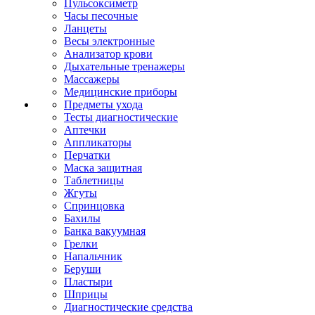
Пульсоксиметр
Часы песочные
Ланцеты
Весы электронные
Анализатор крови
Дыхательные тренажеры
Массажеры
Медицинские приборы
Предметы ухода
Тесты диагностические
Аптечки
Аппликаторы
Перчатки
Маска защитная
Таблетницы
Жгуты
Спринцовка
Бахилы
Банка вакуумная
Грелки
Напальчник
Беруши
Пластыри
Шприцы
Диагностические средства