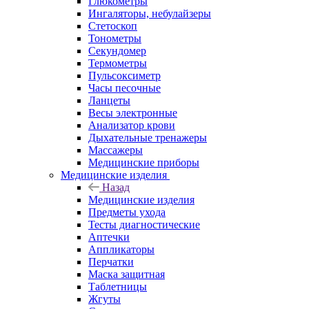
Глюкометры
Ингаляторы, небулайзеры
Стетоскоп
Тонометры
Секундомер
Термометры
Пульсоксиметр
Часы песочные
Ланцеты
Весы электронные
Анализатор крови
Дыхательные тренажеры
Массажеры
Медицинские приборы
Медицинские изделия
Назад
Медицинские изделия
Предметы ухода
Тесты диагностические
Аптечки
Аппликаторы
Перчатки
Маска защитная
Таблетницы
Жгуты