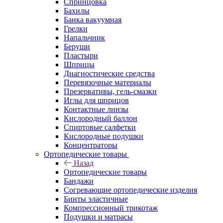
Спринцовка
Бахилы
Банка вакуумная
Грелки
Напальчник
Беруши
Пластыри
Шприцы
Диагностические средства
Перевязочные материалы
Презервативы, гель-смазки
Иглы для шприцов
Контактные линзы
Кислородный баллон
Спиртовые салфетки
Кислородные подушки
Концентраторы
Ортопедические товары
Назад
Ортопедические товары
Бандажи
Согревающие ортопедические изделия
Бинты эластичные
Компрессионный трикотаж
Подушки и матрасы