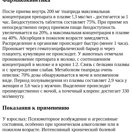
После приема внутрь 200 мг тиаприда максимальная
концентрация препарата в плазме !,3 мкг/мл - достигается за 1
час. Биодоступность таблеток составляет 75%. При приеме их
непосредственно перед приемом пищи биодоступность
увеличивается на 20%, а максимальная концентрация в плазме
на 40%. Абсорбция в пожилом возрасте замедляется.
Распределение в организме происходит быстро (менее 1 часа).
Проникает через гематоэнцефалический барьер и через
плаценту, кумуляции не происходит. У животных отмечали
проникновение препарата в молоко, с соотношением
концентраций в молоке и в крови 1:2. Связь с белками плазмы
и с эритроцитами слабая. Метаболизм тиаприда очень
невелик: 70% дозы обнаруживается в моче в неизменном
виде. Период полувыведения из плазмы составляет 2,9 часа у
женщин и 3,6 часа у мужчин. Выделение происходит
преимущественно с мочой, а почечный клиренс достигает 330
мл/минуту.
Показания к применению
У взрослых: Психомоторное возбуждение и агрессивные
состояния, особенно при хроническом алкоголизме или в
пожилом возрасте. Интенсивный хронический болевой