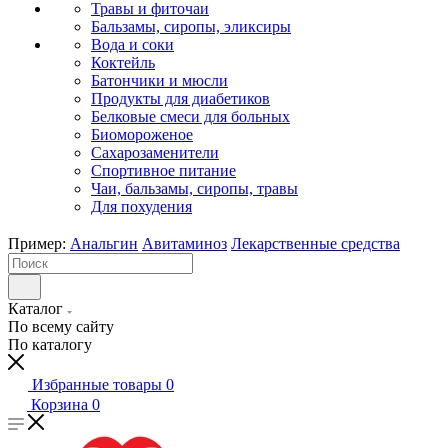
Травы и фиточаи
Бальзамы, сиропы, эликсиры
Вода и соки
Коктейль
Батончики и мюсли
Продукты для диабетиков
Белковые смеси для больных
Биомороженое
Сахарозаменители
Спортивное питание
Чаи, бальзамы, сиропы, травы
Для похудения
Пример:
Анальгин
Авитаминоз
Лекарственные средства
Каталог
По всему сайту
По каталогу
Избранные товары
0
Корзина
0