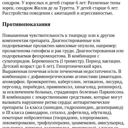
синдром. У взрослых и детей старше 6 лет: Различные типы
хореи, синдром Жилля де ла Туретта. У детей старше 6 лет:
Расстройства поведения с ажитацией и агрессивностью.
Противопоказания
Повышенная чувствительность к тиаприду или к другим
компонентам препарата. Диагностированные или
подозреваемые пролактин-зависимые опухоли, например:
пролактинома гипофиза и рак груди. Диагностированная или
подозреваемая феохромоцитома. В комбинации с
сультопридом. Беременность (I триместр). Период лактации.
Детский возраст (до 6 лет). Гипертонический криз.
Выраженная почечная и/или печеночная недостаточность. В
комбинации с дофаминергическими агонистами (амантадин.
апоморфин. бромокриптин, каберголин, энтакапон, лисурид,
перголид, пирибедил, прамииексол, хинаголид, ропинирол),
за исключением больных, страдающих болезнью Паркинсона.
В комбинации с лекарственными средствами, которые могут
вызывать нарушение ритма сердца: антиаритмические
препараты 1а класса (хинидин, гидрохинидин, дизопирампд)
и III класса (амиодарон, соталол, дофетилид, ибутилид),
некоторые нейролептики (тиоридазин, хлорпромазин,
левомепромазин, трифлуоперазин, циамемазин, амисульприд,
сульпирид, пимозид, галоперидол, дроперидол), а также со