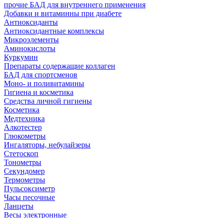
прочие БАД для внутреннего применения
Добавки и витаминны при диабете
Антиоксиданты
Антиоксидантные комплексы
Микроэлементы
Аминокислоты
Куркумин
Препараты содержащие коллаген
БАД для спортсменов
Моно- и поливитамины
Гигиена и косметика
Средства личной гигиены
Косметика
Медтехника
Алкотестер
Глюкометры
Ингаляторы, небулайзеры
Стетоскоп
Тонометры
Секундомер
Термометры
Пульсоксиметр
Часы песочные
Ланцеты
Весы электронные