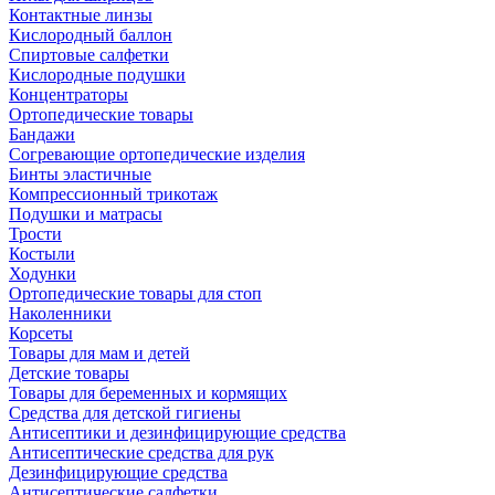
Контактные линзы
Кислородный баллон
Спиртовые салфетки
Кислородные подушки
Концентраторы
Ортопедические товары
Бандажи
Согревающие ортопедические изделия
Бинты эластичные
Компрессионный трикотаж
Подушки и матрасы
Трости
Костыли
Ходунки
Ортопедические товары для стоп
Наколенники
Корсеты
Товары для мам и детей
Детские товары
Товары для беременных и кормящих
Средства для детской гигиены
Антисептики и дезинфицирующие средства
Антисептические средства для рук
Дезинфицирующие средства
Антисептические салфетки