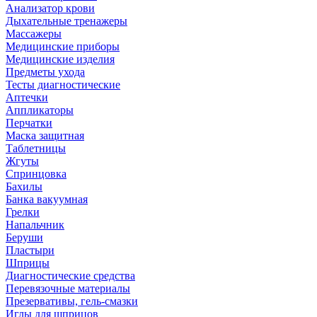
Анализатор крови
Дыхательные тренажеры
Массажеры
Медицинские приборы
Медицинские изделия
Предметы ухода
Тесты диагностические
Аптечки
Аппликаторы
Перчатки
Маска защитная
Таблетницы
Жгуты
Спринцовка
Бахилы
Банка вакуумная
Грелки
Напальчник
Беруши
Пластыри
Шприцы
Диагностические средства
Перевязочные материалы
Презервативы, гель-смазки
Иглы для шприцов