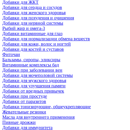
Добавки для ЖКТ
Добавки для сердца и сосудов
Добавки для женского здоровья
Добавки для похудения и очищения
Добавки для нервной системы
Рыбий жир и омега-3
Добавки витаминные для глаз
Добавки для нормализации обмена веществ
Добавки для кожи, волос и ногтей
Добавки для костей и суставов
Фиточаи
Бальзамы, сиропы, эликсиры
Витаминные комплексы бад
Добавки при заболевании вен
Добавки для мочеполовой системы
Добавки для мужского здоровья
Добавки для улучшения памяти
Добавки от вредных привычек
Добавки при простуде
Добавки от паразитов
Добавки тонизирующие, общеукрепляющие
Жевательные резинки
Масла для внутреннего применения
Пивные дрожжи
Добавки для иммунитета