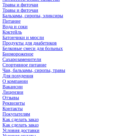
Травы и фиточаи
Травы и фиточаи
Бальзамы, сиропы, эликсиры
Питание
Вода и соки
Коктейль
Батончики и мюсли
Продукты для диабетиков
Белковые смеси для больных
Биомороженое
Сахарозаменители
Спортивное питание
Чаи, бальзамы, сиропы, травы
Для похудения
О компании
Вакансии
Лицензии
Отзывы
Реквизиты
Контакты
Покупателям
Как сделать заказ
Как сделать заказ
Условия доставки
Условия оплаты