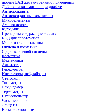
прочие БАД для внутреннего применения
Добавки и витаминны при диабете
Антиоксиданты
Антиоксидантные комплексы
Микроэлементы
Аминокислоты
Куркумин
Препараты содержащие коллаген
БАД для спортсменов
Моно- и поливитамины
Гигиена и косметика
Средства личной гигиены
Косметика
Медтехника
Алкотестер
Глюкометры
Ингаляторы, небулайзеры
Стетоскоп
Тонометры
Секундомер
Термометры
Пульсоксиметр
Часы песочные
Ланцеты
Весы электронные