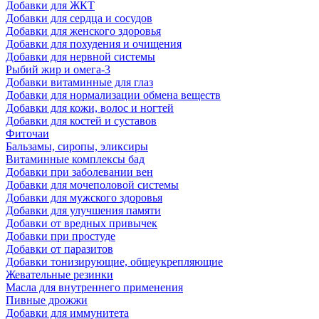
Добавки для ЖКТ
Добавки для сердца и сосудов
Добавки для женского здоровья
Добавки для похудения и очищения
Добавки для нервной системы
Рыбий жир и омега-3
Добавки витаминные для глаз
Добавки для нормализации обмена веществ
Добавки для кожи, волос и ногтей
Добавки для костей и суставов
Фиточаи
Бальзамы, сиропы, эликсиры
Витаминные комплексы бад
Добавки при заболевании вен
Добавки для мочеполовой системы
Добавки для мужского здоровья
Добавки для улучшения памяти
Добавки от вредных привычек
Добавки при простуде
Добавки от паразитов
Добавки тонизирующие, общеукрепляющие
Жевательные резинки
Масла для внутреннего применения
Пивные дрожжи
Добавки для иммунитета