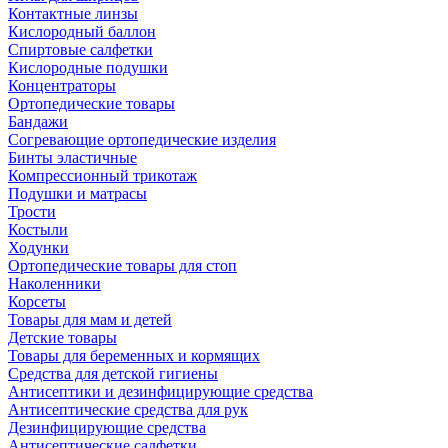
Контактные линзы
Кислородный баллон
Спиртовые салфетки
Кислородные подушки
Концентраторы
Ортопедические товары
Бандажи
Согревающие ортопедические изделия
Бинты эластичные
Компрессионный трикотаж
Подушки и матрасы
Трости
Костыли
Ходунки
Ортопедические товары для стоп
Наколенники
Корсеты
Товары для мам и детей
Детские товары
Товары для беременных и кормящих
Средства для детской гигиены
Антисептики и дезинфицирующие средства
Антисептические средства для рук
Дезинфицирующие средства
Антисептические салфетки