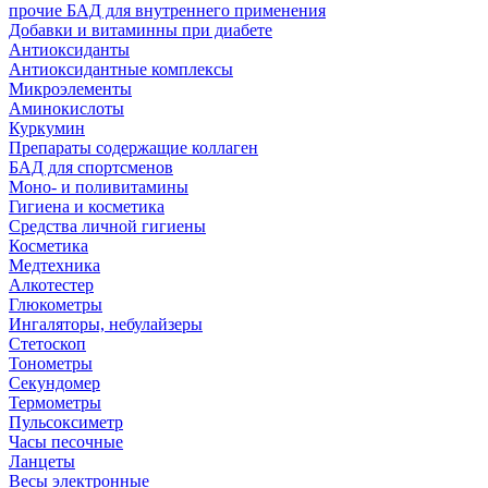
прочие БАД для внутреннего применения
Добавки и витаминны при диабете
Антиоксиданты
Антиоксидантные комплексы
Микроэлементы
Аминокислоты
Куркумин
Препараты содержащие коллаген
БАД для спортсменов
Моно- и поливитамины
Гигиена и косметика
Средства личной гигиены
Косметика
Медтехника
Алкотестер
Глюкометры
Ингаляторы, небулайзеры
Стетоскоп
Тонометры
Секундомер
Термометры
Пульсоксиметр
Часы песочные
Ланцеты
Весы электронные