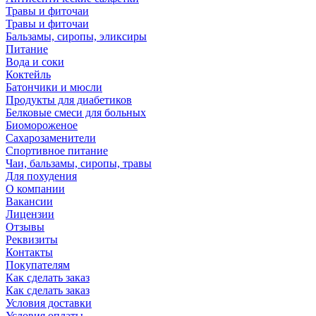
Травы и фиточаи
Травы и фиточаи
Бальзамы, сиропы, эликсиры
Питание
Вода и соки
Коктейль
Батончики и мюсли
Продукты для диабетиков
Белковые смеси для больных
Биомороженое
Сахарозаменители
Спортивное питание
Чаи, бальзамы, сиропы, травы
Для похудения
О компании
Вакансии
Лицензии
Отзывы
Реквизиты
Контакты
Покупателям
Как сделать заказ
Как сделать заказ
Условия доставки
Условия оплаты