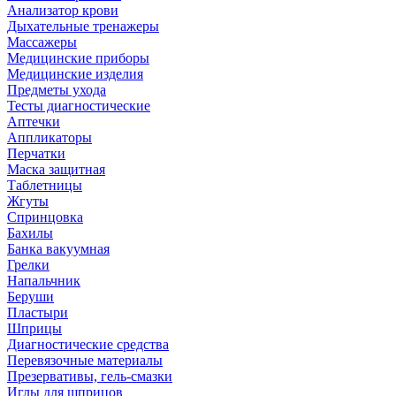
Анализатор крови
Дыхательные тренажеры
Массажеры
Медицинские приборы
Медицинские изделия
Предметы ухода
Тесты диагностические
Аптечки
Аппликаторы
Перчатки
Маска защитная
Таблетницы
Жгуты
Спринцовка
Бахилы
Банка вакуумная
Грелки
Напальчник
Беруши
Пластыри
Шприцы
Диагностические средства
Перевязочные материалы
Презервативы, гель-смазки
Иглы для шприцов