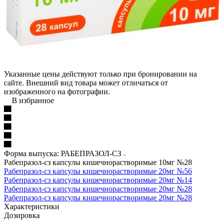
Указанные цены действуют только при бронировании на
сайте. Внешний вид товара может отличаться от
изображенного на фотографии.
В избранное
Форма выпуска: РАБЕПРАЗОЛ-СЗ
Рабепразол-сз капсулы кишечнорастворимые 10мг №28
Рабепразол-сз капсулы кишечнорастворимые 20мг №56
Рабепразол-сз капсулы кишечнорастворимые 20мг №14
Рабепразол-сз капсулы кишечнорастворимые 20мг №28
Рабепразол-сз капсулы кишечнорастворимые 20мг №28
Характеристики
Дозировка