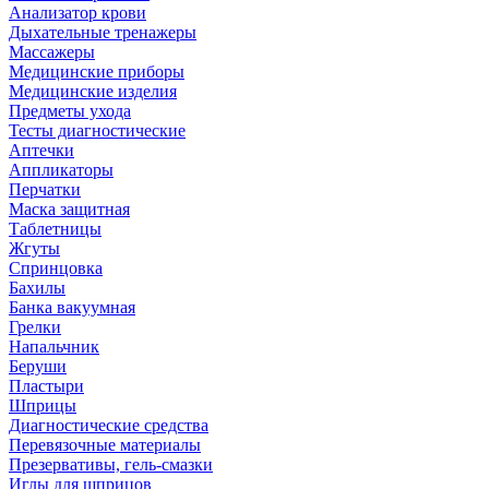
Анализатор крови
Дыхательные тренажеры
Массажеры
Медицинские приборы
Медицинские изделия
Предметы ухода
Тесты диагностические
Аптечки
Аппликаторы
Перчатки
Маска защитная
Таблетницы
Жгуты
Спринцовка
Бахилы
Банка вакуумная
Грелки
Напальчник
Беруши
Пластыри
Шприцы
Диагностические средства
Перевязочные материалы
Презервативы, гель-смазки
Иглы для шприцов