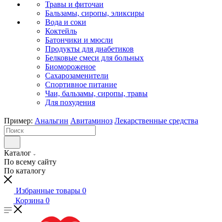
Травы и фиточаи
Бальзамы, сиропы, эликсиры
Вода и соки
Коктейль
Батончики и мюсли
Продукты для диабетиков
Белковые смеси для больных
Биомороженое
Сахарозаменители
Спортивное питание
Чаи, бальзамы, сиропы, травы
Для похудения
Пример:
Анальгин
Авитаминоз
Лекарственные средства
Каталог
По всему сайту
По каталогу
Избранные товары
0
Корзина
0