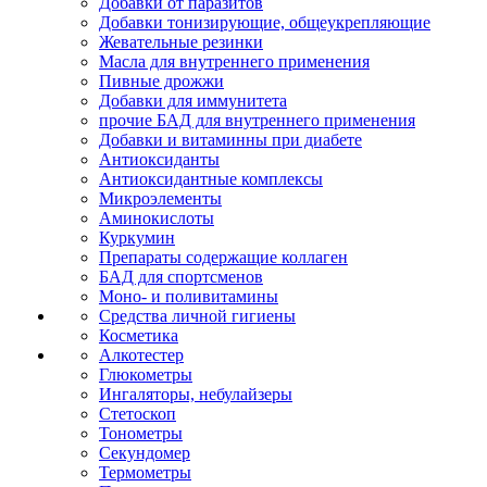
Добавки от паразитов
Добавки тонизирующие, общеукрепляющие
Жевательные резинки
Масла для внутреннего применения
Пивные дрожжи
Добавки для иммунитета
прочие БАД для внутреннего применения
Добавки и витаминны при диабете
Антиоксиданты
Антиоксидантные комплексы
Микроэлементы
Аминокислоты
Куркумин
Препараты содержащие коллаген
БАД для спортсменов
Моно- и поливитамины
Средства личной гигиены
Косметика
Алкотестер
Глюкометры
Ингаляторы, небулайзеры
Стетоскоп
Тонометры
Секундомер
Термометры