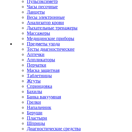
Пульсоксиметр
Часы песочные
Ланцеты
Весы электронные
Анализатор крови
Дыхательные тренажеры
Массажеры
Медицинские приборы
Предметы ухода
Тесты диагностические
Аптечки
Аппликаторы
Перчатки
Маска защитная
Таблетницы
Жгуты
Спринцовка
Бахилы
Банка вакуумная
Грелки
Напальчник
Беруши
Пластыри
Шприцы
Диагностические средства