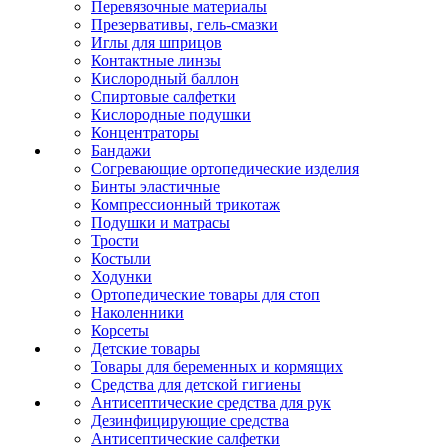
Перевязочные материалы
Презервативы, гель-смазки
Иглы для шприцов
Контактные линзы
Кислородный баллон
Спиртовые салфетки
Кислородные подушки
Концентраторы
Бандажи
Согревающие ортопедические изделия
Бинты эластичные
Компрессионный трикотаж
Подушки и матрасы
Трости
Костыли
Ходунки
Ортопедические товары для стоп
Наколенники
Корсеты
Детские товары
Товары для беременных и кормящих
Средства для детской гигиены
Антисептические средства для рук
Дезинфицирующие средства
Антисептические салфетки