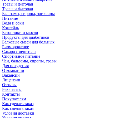
Травы и фиточаи
Травы и фиточаи
Бальзамы, сиропы, эликсиры
Питание
Вода и соки
Коктейль
Батончики и мюсли
Продукты для диабетиков
Белковые смеси для больных
Биомороженое
Сахарозаменители
Спортивное питание
Чаи, бальзамы, сиропы, травы
Для похудения
О компании
Вакансии
Лицензии
Отзывы
Реквизиты
Контакты
Покупателям
Как сделать заказ
Как сделать заказ
Условия доставки
Условия оплаты