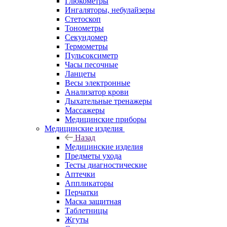
Глюкометры
Ингаляторы, небулайзеры
Стетоскоп
Тонометры
Секундомер
Термометры
Пульсоксиметр
Часы песочные
Ланцеты
Весы электронные
Анализатор крови
Дыхательные тренажеры
Массажеры
Медицинские приборы
Медицинские изделия
Назад
Медицинские изделия
Предметы ухода
Тесты диагностические
Аптечки
Аппликаторы
Перчатки
Маска защитная
Таблетницы
Жгуты