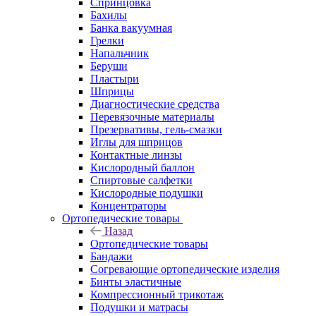
Спринцовка
Бахилы
Банка вакуумная
Грелки
Напальчник
Беруши
Пластыри
Шприцы
Диагностические средства
Перевязочные материалы
Презервативы, гель-смазки
Иглы для шприцов
Контактные линзы
Кислородный баллон
Спиртовые салфетки
Кислородные подушки
Концентраторы
Ортопедические товары
Назад
Ортопедические товары
Бандажи
Согревающие ортопедические изделия
Бинты эластичные
Компрессионный трикотаж
Подушки и матрасы