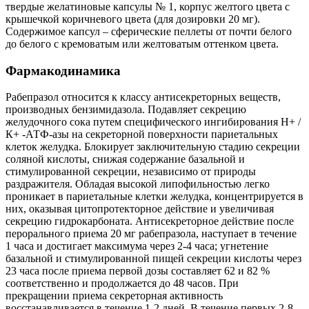
твердые желатиновые капсулы № 1, корпус желтого цвета с
крышечкой коричневого цвета (для дозировки 20 мг).
Содержимое капсул – сферические пеллеты от почти белого
до белого с кремоватым или желтоватым оттенком цвета.
Фармакодинамика
Рабепразол относится к классу антисекреторных веществ,
производных бензимидазола. Подавляет секрецию
желудочного сока путем специфического ингибирования Н+ /
К+ -АТФ-азы на секреторной поверхности париетальных
клеток желудка. Блокирует заключительную стадию секреции
соляной кислоты, снижая содержание базальной и
стимулированной секреции, независимо от природы
раздражителя. Обладая высокой липофильностью легко
проникает в париетальные клетки желудка, концентрируется в
них, оказывая цитопротекторное действие и увеличивая
секрецию гидрокарбоната. Антисекреторное действие после
перорального приема 20 мг рабепразола, наступает в течение
1 часа и достигает максимума через 2-4 часа; угнетение
базальной и стимулированной пищей секреции кислоты через
23 часа после приема первой дозы составляет 62 и 82 %
соответственно и продолжается до 48 часов. При
прекращении приема секреторная активность
восстанавливается в течение 1-2 дней. В течение первых 2-8