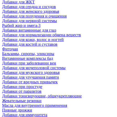
Добавки для ЖКТ
Добавки для сердца и сосудов
Добавки для женского здоровья
Добавки для похудения и очищения
Добавки для нервной системы
Рыбий жир и омега-3
Добавки витаминные для глаз
Добавки для нормализации обмена веществ
Добавки для кожи, волос и ногтей
Добавки для костей и суставов
Фиточаи
Бальзамы, сиропы, эликсиры
Витаминные комплексы бад
Добавки при заболевании вен
Добавки для мочеполовой системы
Добавки для мужского здоровья
Добавки для улучшения памяти
Добавки от вредных привычек
Добавки при простуде
Добавки от паразитов
Добавки тонизирующие, общеукрепляющие
Жевательные резинки
Масла для внутреннего применения
Пивные дрожжи
Добавки для иммунитета