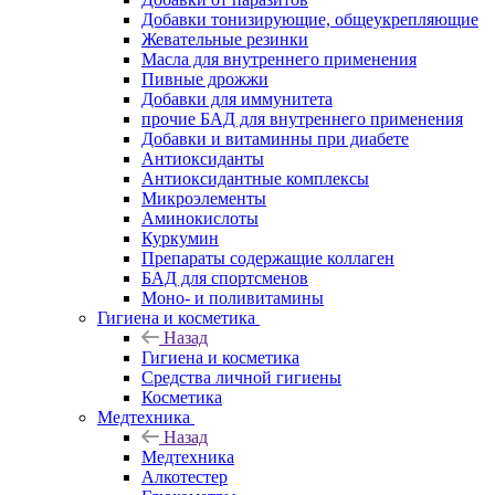
Добавки тонизирующие, общеукрепляющие
Жевательные резинки
Масла для внутреннего применения
Пивные дрожжи
Добавки для иммунитета
прочие БАД для внутреннего применения
Добавки и витаминны при диабете
Антиоксиданты
Антиоксидантные комплексы
Микроэлементы
Аминокислоты
Куркумин
Препараты содержащие коллаген
БАД для спортсменов
Моно- и поливитамины
Гигиена и косметика
Назад
Гигиена и косметика
Средства личной гигиены
Косметика
Медтехника
Назад
Медтехника
Алкотестер