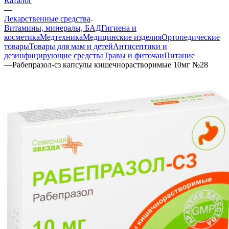
Каталог
—
Лекарственные средства
Витамины, минералы, БАД
Гигиена и
косметика
Медтехника
Медицинские изделия
Ортопедические
товары
Товары для мам и детей
Антисептики и
дезинфицирующие средства
Травы и фиточаи
Питание
—
Рабепразол-сз капсулы кишечнорастворимые 10мг №28