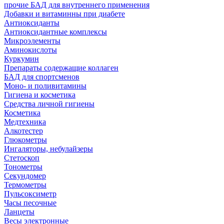
прочие БАД для внутреннего применения
Добавки и витаминны при диабете
Антиоксиданты
Антиоксидантные комплексы
Микроэлементы
Аминокислоты
Куркумин
Препараты содержащие коллаген
БАД для спортсменов
Моно- и поливитамины
Гигиена и косметика
Средства личной гигиены
Косметика
Медтехника
Алкотестер
Глюкометры
Ингаляторы, небулайзеры
Стетоскоп
Тонометры
Секундомер
Термометры
Пульсоксиметр
Часы песочные
Ланцеты
Весы электронные