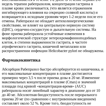
недель терапии рабепразолом, концентрация гастрина в
плазме крови увеличивается, (что является отражением
ингибирующего влияния на секрецию соляной кислоты) и
возвращается к исходным уровням через 1-2 недели после его
отмены. Рабепразол не обладает антихолинергическими
свойствами, не влияет на центральную нервную систему
(ЦНС), сердечно-сосудистую и дыхательную системы. На
фоне приема рабепразола устойчивые изменения в
морфологической структуре энтерохромафинноподобных
клеток, в степени выраженности гастрита, в частоте
атрофического гастрита, кишечной метаплазии или
распространении инфекции Helicobacter pylori не обнаружены.
Фармакокинетика
Абсорбция Рабепразол быстро абсорбируется из кишечника, и
его максимальные концентрации в плазме достигаются
примерно через 3,5 ч после приема дозы в 20 мг. Изменение
максимальных концентраций в плазме (Сmax) и значений
площади под кривой «концентрация-время» (AUC)
рабепразола носят линейный характер в диапазоне доз от 10
до 40 мг. Абсолютная биодоступность после перорального
приема 20 мг (по сравнению с внутривенным введением)
составляет около 52 %. Кроме того, биодоступность не