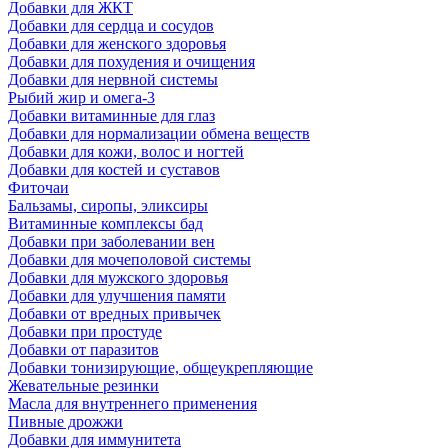
Добавки для ЖКТ
Добавки для сердца и сосудов
Добавки для женского здоровья
Добавки для похудения и очищения
Добавки для нервной системы
Рыбий жир и омега-3
Добавки витаминные для глаз
Добавки для нормализации обмена веществ
Добавки для кожи, волос и ногтей
Добавки для костей и суставов
Фиточаи
Бальзамы, сиропы, эликсиры
Витаминные комплексы бад
Добавки при заболевании вен
Добавки для мочеполовой системы
Добавки для мужского здоровья
Добавки для улучшения памяти
Добавки от вредных привычек
Добавки при простуде
Добавки от паразитов
Добавки тонизирующие, общеукрепляющие
Жевательные резинки
Масла для внутреннего применения
Пивные дрожжи
Добавки для иммунитета