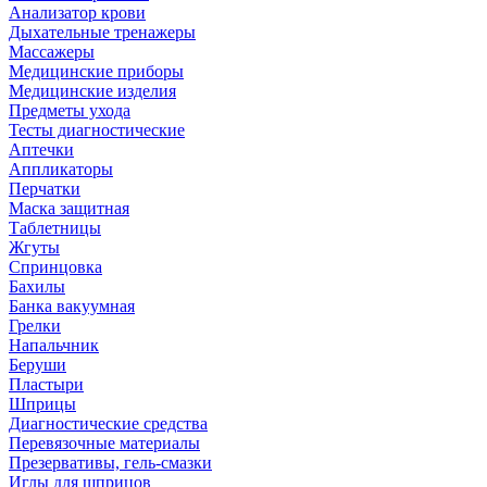
Анализатор крови
Дыхательные тренажеры
Массажеры
Медицинские приборы
Медицинские изделия
Предметы ухода
Тесты диагностические
Аптечки
Аппликаторы
Перчатки
Маска защитная
Таблетницы
Жгуты
Спринцовка
Бахилы
Банка вакуумная
Грелки
Напальчник
Беруши
Пластыри
Шприцы
Диагностические средства
Перевязочные материалы
Презервативы, гель-смазки
Иглы для шприцов