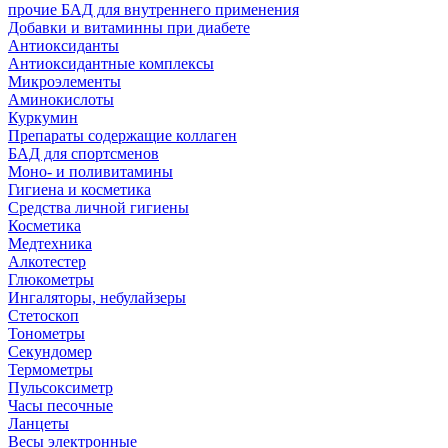
прочие БАД для внутреннего применения
Добавки и витаминны при диабете
Антиоксиданты
Антиоксидантные комплексы
Микроэлементы
Аминокислоты
Куркумин
Препараты содержащие коллаген
БАД для спортсменов
Моно- и поливитамины
Гигиена и косметика
Средства личной гигиены
Косметика
Медтехника
Алкотестер
Глюкометры
Ингаляторы, небулайзеры
Стетоскоп
Тонометры
Секундомер
Термометры
Пульсоксиметр
Часы песочные
Ланцеты
Весы электронные