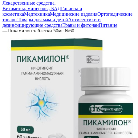
Лекарственные средства
Витамины, минералы, БАД
Гигиена и
косметика
Медтехника
Медицинские изделия
Ортопедические
товары
Товары для мам и детей
Антисептики и
дезинфицирующие средства
Травы и фиточаи
Питание
—
Пикамилон таблетки 50мг №60