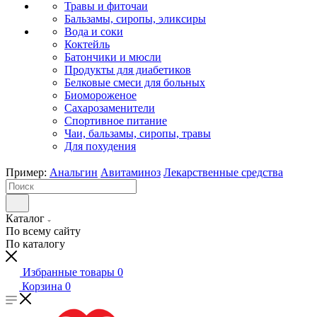
Травы и фиточаи
Бальзамы, сиропы, эликсиры
Вода и соки
Коктейль
Батончики и мюсли
Продукты для диабетиков
Белковые смеси для больных
Биомороженое
Сахарозаменители
Спортивное питание
Чаи, бальзамы, сиропы, травы
Для похудения
Пример:
Анальгин
Авитаминоз
Лекарственные средства
Каталог
По всему сайту
По каталогу
Избранные товары
0
Корзина
0