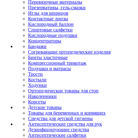
Перевязочные материалы
Презервативы, гель-смазки
Иглы для шприцов
Контактные линзы
Кислородный баллон
Спиртовые салфетки
Кислородные подушки
Концентраторы
Бандажи
Согревающие ортопедические изделия
Бинты эластичные
Компрессионный трикотаж
Подушки и матрасы
Трости
Костыли
Ходунки
Ортопедические товары для стоп
Наколенники
Корсеты
Детские товары
Товары для беременных и кормящих
Средства для детской гигиены
Антисептические средства для рук
Дезинфицирующие средства
Антисептические салфетки