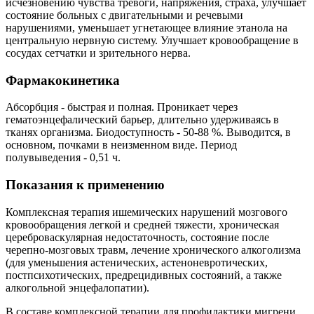
исчезновению чувства тревоги, напряжения, страха, улучшает
состояние больных с двигательными и речевыми
нарушениями, уменьшает угнетающее влияние этанола на
центральную нервную систему. Улучшает кровообращение в
сосудах сетчатки и зрительного нерва.
Фармакокинетика
Абсорбция - быстрая и полная. Проникает через
гематоэнцефалический барьер, длительно удерживаясь в
тканях организма. Биодоступность - 50-88 %. Выводится, в
основном, почками в неизменном виде. Период
полувыведения - 0,51 ч.
Показания к применению
Комплексная терапия ишемических нарушений мозгового
кровообращения легкой и средней тяжести, хроническая
цереброваскулярная недостаточность, состояние после
черепно-мозговых травм, лечение хронического алкоголизма
(для уменьшения астенических, астеноневротических,
постпсихотических, предрецидивных состояний, а также
алкогольной энцефалопатии).
В составе комплексной терапии для профилактики мигрени.