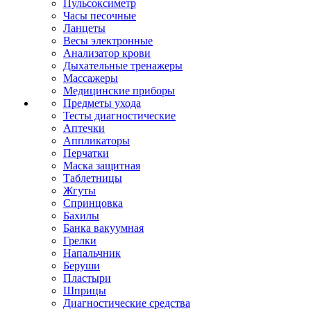
Пульсоксиметр
Часы песочные
Ланцеты
Весы электронные
Анализатор крови
Дыхательные тренажеры
Массажеры
Медицинские приборы
Предметы ухода
Тесты диагностические
Аптечки
Аппликаторы
Перчатки
Маска защитная
Таблетницы
Жгуты
Спринцовка
Бахилы
Банка вакуумная
Грелки
Напальчник
Беруши
Пластыри
Шприцы
Диагностические средства