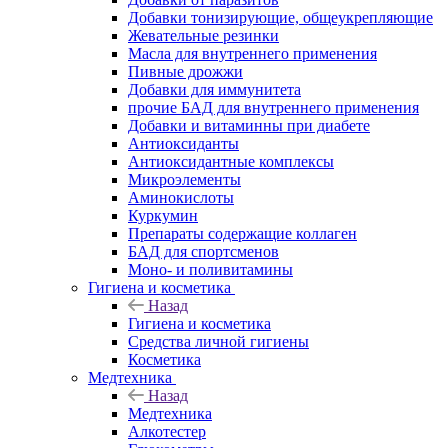
Добавки тонизирующие, общеукрепляющие
Жевательные резинки
Масла для внутреннего применения
Пивные дрожжи
Добавки для иммунитета
прочие БАД для внутреннего применения
Добавки и витаминны при диабете
Антиоксиданты
Антиоксидантные комплексы
Микроэлементы
Аминокислоты
Куркумин
Препараты содержащие коллаген
БАД для спортсменов
Моно- и поливитамины
Гигиена и косметика
Назад
Гигиена и косметика
Средства личной гигиены
Косметика
Медтехника
Назад
Медтехника
Алкотестер