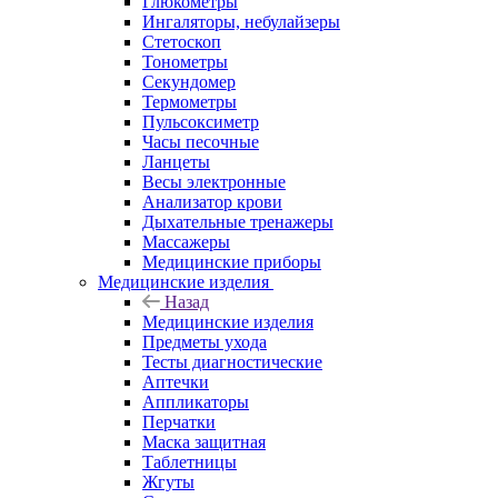
Глюкометры
Ингаляторы, небулайзеры
Стетоскоп
Тонометры
Секундомер
Термометры
Пульсоксиметр
Часы песочные
Ланцеты
Весы электронные
Анализатор крови
Дыхательные тренажеры
Массажеры
Медицинские приборы
Медицинские изделия
Назад
Медицинские изделия
Предметы ухода
Тесты диагностические
Аптечки
Аппликаторы
Перчатки
Маска защитная
Таблетницы
Жгуты