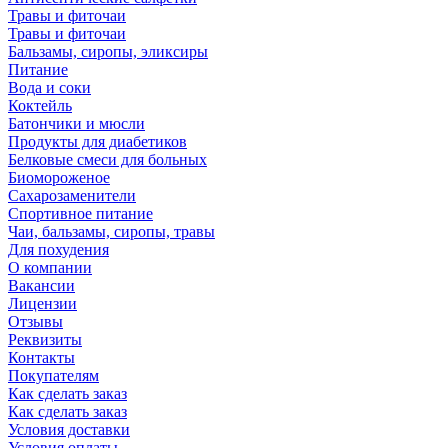
Травы и фиточаи
Травы и фиточаи
Бальзамы, сиропы, эликсиры
Питание
Вода и соки
Коктейль
Батончики и мюсли
Продукты для диабетиков
Белковые смеси для больных
Биомороженое
Сахарозаменители
Спортивное питание
Чаи, бальзамы, сиропы, травы
Для похудения
О компании
Вакансии
Лицензии
Отзывы
Реквизиты
Контакты
Покупателям
Как сделать заказ
Как сделать заказ
Условия доставки
Условия оплаты