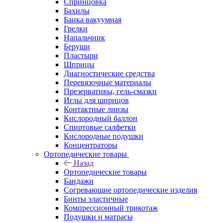
Спринцовка
Бахилы
Банка вакуумная
Грелки
Напальчник
Беруши
Пластыри
Шприцы
Диагностические средства
Перевязочные материалы
Презервативы, гель-смазки
Иглы для шприцов
Контактные линзы
Кислородный баллон
Спиртовые салфетки
Кислородные подушки
Концентраторы
Ортопедические товары
Назад
Ортопедические товары
Бандажи
Согревающие ортопедические изделия
Бинты эластичные
Компрессионный трикотаж
Подушки и матрасы