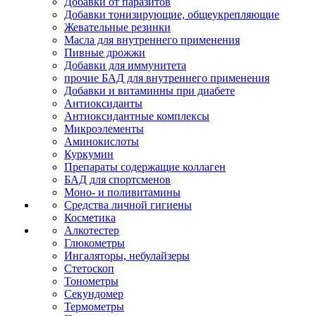
Добавки от паразитов
Добавки тонизирующие, общеукрепляющие
Жевательные резинки
Масла для внутреннего применения
Пивные дрожжи
Добавки для иммунитета
прочие БАД для внутреннего применения
Добавки и витаминны при диабете
Антиоксиданты
Антиоксидантные комплексы
Микроэлементы
Аминокислоты
Куркумин
Препараты содержащие коллаген
БАД для спортсменов
Моно- и поливитамины
Средства личной гигиены
Косметика
Алкотестер
Глюкометры
Ингаляторы, небулайзеры
Стетоскоп
Тонометры
Секундомер
Термометры