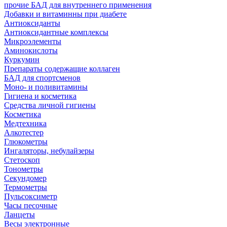
прочие БАД для внутреннего применения
Добавки и витаминны при диабете
Антиоксиданты
Антиоксидантные комплексы
Микроэлементы
Аминокислоты
Куркумин
Препараты содержащие коллаген
БАД для спортсменов
Моно- и поливитамины
Гигиена и косметика
Средства личной гигиены
Косметика
Медтехника
Алкотестер
Глюкометры
Ингаляторы, небулайзеры
Стетоскоп
Тонометры
Секундомер
Термометры
Пульсоксиметр
Часы песочные
Ланцеты
Весы электронные