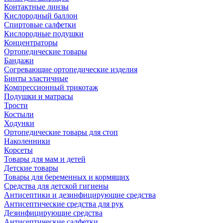
Контактные линзы
Кислородный баллон
Спиртовые салфетки
Кислородные подушки
Концентраторы
Ортопедические товары
Бандажи
Согревающие ортопедические изделия
Бинты эластичные
Компрессионный трикотаж
Подушки и матрасы
Трости
Костыли
Ходунки
Ортопедические товары для стоп
Наколенники
Корсеты
Товары для мам и детей
Детские товары
Товары для беременных и кормящих
Средства для детской гигиены
Антисептики и дезинфицирующие средства
Антисептические средства для рук
Дезинфицирующие средства
Антисептические салфетки