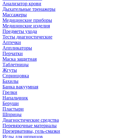
Анализатор крови
Дыхательные тренажеры
Массажеры
Медицинские приборы
Медицинские изделия
Предметы ухода
Тесты диагностические
Аптечки
Аппликаторы
Перчатки
Маска защитная
Таблетницы
Жгуты
Спринцовка
Бахилы
Банка вакуумная
Грелки
Напальчник
Беруши
Пластыри
Шприцы
Диагностические средства
Перевязочные материалы
Презервативы, гель-смазки
Иглы для шприцов