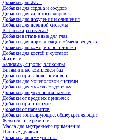
Добавки для ЖКТ
Добавки для сердца и сосудов
Добавки для женского здоровья
Добавки для похудения и очищения
Добавки для нервной системы
Рыбий жир и омега-3
Добавки витаминные для глаз
Добавки для нормализации обмена веществ
Добавки для кожи, волос и ногтей
Добавки для костей и суставов
Фиточаи
Бальзамы, сиропы, эликсиры
Витаминные комплексы бад
Добавки при заболевании вен
Добавки для мочеполовой системы
Добавки для мужского здоровья
Добавки для улучшения памяти
Добавки от вредных привычек
Добавки при простуде
Добавки от паразитов
Добавки тонизирующие, общеукрепляющие
Жевательные резинки
Масла для внутреннего применения
Пивные дрожжи
Добавки для иммунитета