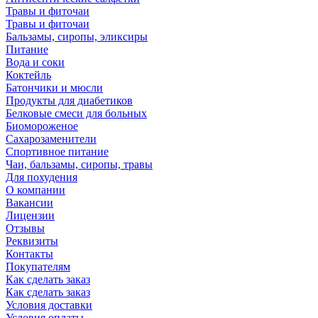
Травы и фиточаи
Травы и фиточаи
Бальзамы, сиропы, эликсиры
Питание
Вода и соки
Коктейль
Батончики и мюсли
Продукты для диабетиков
Белковые смеси для больных
Биомороженое
Сахарозаменители
Спортивное питание
Чаи, бальзамы, сиропы, травы
Для похудения
О компании
Вакансии
Лицензии
Отзывы
Реквизиты
Контакты
Покупателям
Как сделать заказ
Как сделать заказ
Условия доставки
Условия оплаты