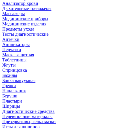
Анализатор крови
Дыхательные тренажеры
Массажеры
Медицинские приборы
Медицинские изделия
Предметы ухода
Тесты диагностические
Аптечки
Аппликаторы
Перчатки
Маска защитная
Таблетницы
Жгуты
Спринцовка
Бахилы
Банка вакуумная
Грелки
Напальчник
Беруши
Пластыри
Шприцы
Диагностические средства
Перевязочные материалы
Презервативы, гель-смазки
Иглы для шприцов