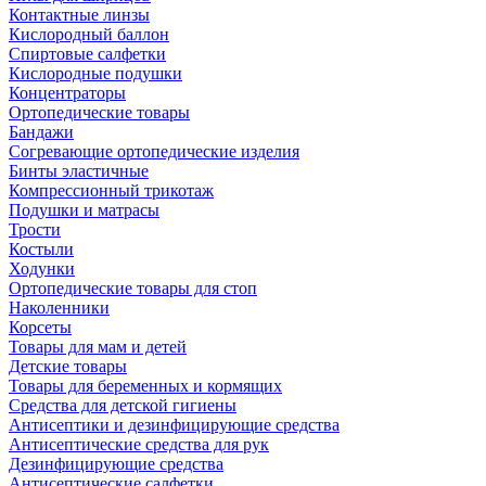
Контактные линзы
Кислородный баллон
Спиртовые салфетки
Кислородные подушки
Концентраторы
Ортопедические товары
Бандажи
Согревающие ортопедические изделия
Бинты эластичные
Компрессионный трикотаж
Подушки и матрасы
Трости
Костыли
Ходунки
Ортопедические товары для стоп
Наколенники
Корсеты
Товары для мам и детей
Детские товары
Товары для беременных и кормящих
Средства для детской гигиены
Антисептики и дезинфицирующие средства
Антисептические средства для рук
Дезинфицирующие средства
Антисептические салфетки