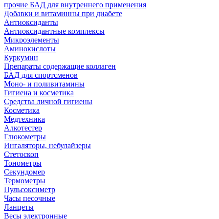
прочие БАД для внутреннего применения
Добавки и витаминны при диабете
Антиоксиданты
Антиоксидантные комплексы
Микроэлементы
Аминокислоты
Куркумин
Препараты содержащие коллаген
БАД для спортсменов
Моно- и поливитамины
Гигиена и косметика
Средства личной гигиены
Косметика
Медтехника
Алкотестер
Глюкометры
Ингаляторы, небулайзеры
Стетоскоп
Тонометры
Секундомер
Термометры
Пульсоксиметр
Часы песочные
Ланцеты
Весы электронные