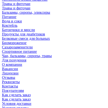
Травы и фиточаи
Травы и фиточаи
Бальзамы, сиропы, эликсиры
Питание
Вода и соки
Коктейль
Батончики и мюсли
Продукты для диабетиков
Белковые смеси для больных
Биомороженое
Сахарозаменители
Спортивное питание
Чаи, бальзамы, сиропы, травы
Для похудения
О компании
Вакансии
Лицензии
Отзывы
Реквизиты
Контакты
Покупателям
Как сделать заказ
Как сделать заказ
Условия доставки
Условия оплаты