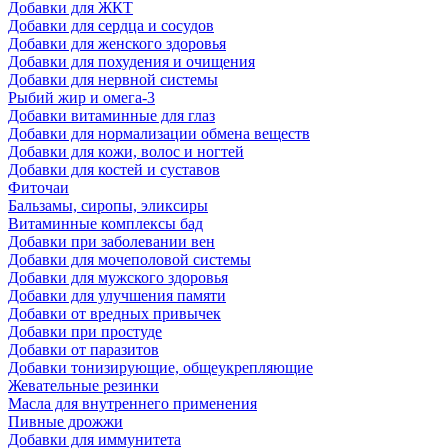
Добавки для ЖКТ
Добавки для сердца и сосудов
Добавки для женского здоровья
Добавки для похудения и очищения
Добавки для нервной системы
Рыбий жир и омега-3
Добавки витаминные для глаз
Добавки для нормализации обмена веществ
Добавки для кожи, волос и ногтей
Добавки для костей и суставов
Фиточаи
Бальзамы, сиропы, эликсиры
Витаминные комплексы бад
Добавки при заболевании вен
Добавки для мочеполовой системы
Добавки для мужского здоровья
Добавки для улучшения памяти
Добавки от вредных привычек
Добавки при простуде
Добавки от паразитов
Добавки тонизирующие, общеукрепляющие
Жевательные резинки
Масла для внутреннего применения
Пивные дрожжи
Добавки для иммунитета