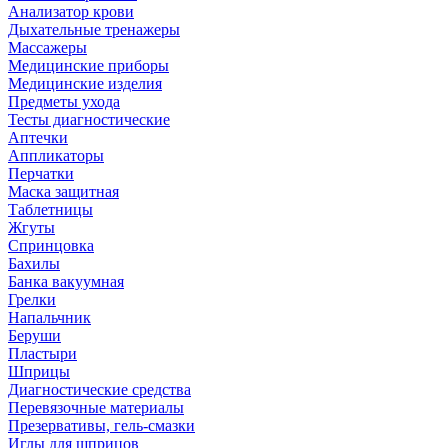
Анализатор крови
Дыхательные тренажеры
Массажеры
Медицинские приборы
Медицинские изделия
Предметы ухода
Тесты диагностические
Аптечки
Аппликаторы
Перчатки
Маска защитная
Таблетницы
Жгуты
Спринцовка
Бахилы
Банка вакуумная
Грелки
Напальчник
Беруши
Пластыри
Шприцы
Диагностические средства
Перевязочные материалы
Презервативы, гель-смазки
Иглы для шприцов