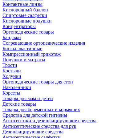
Контактные линзы
Кислородный баллон
Спиртовые салфетки
Кислородные подушки
Концентраторы
Ортопедические товары
Бандажи
Согревающие ортопедические изделия
Бинты эластичные
Компрессионный трикотаж
Подушки и матрасы
Трости
Костыли
Ходунки
Ортопедические товары для стоп
Наколенники
Корсеты
Товары для мам и детей
Детские товары
Товары для беременных и кормящих
Средства для детской гигиены
Антисептики и дезинфицирующие средства
Антисептические средства для рук
Дезинфицирующие средства
Антисептические салфетки