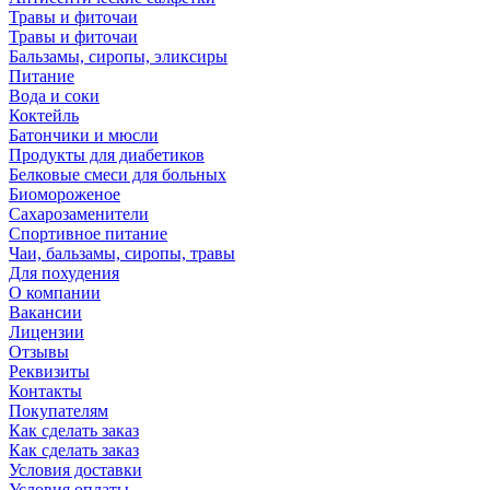
Травы и фиточаи
Травы и фиточаи
Бальзамы, сиропы, эликсиры
Питание
Вода и соки
Коктейль
Батончики и мюсли
Продукты для диабетиков
Белковые смеси для больных
Биомороженое
Сахарозаменители
Спортивное питание
Чаи, бальзамы, сиропы, травы
Для похудения
О компании
Вакансии
Лицензии
Отзывы
Реквизиты
Контакты
Покупателям
Как сделать заказ
Как сделать заказ
Условия доставки
Условия оплаты