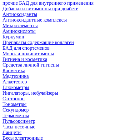
прочие БАД для внутреннего применения
Добавки и витаминны при диабете
Антиоксиданты
Антиоксидантные комплексы
Микроэлементы
Аминокислоты
Куркумин
Препараты содержащие коллаген
БАД для спортсменов
Моно- и поливитамины
Гигиена и косметика
Средства личной гигиены
Косметика
Медтехника
Алкотестер
Глюкометры
Ингаляторы, небулайзеры
Стетоскоп
Тонометры
Секундомер
Термометры
Пульсоксиметр
Часы песочные
Ланцеты
Весы электронные