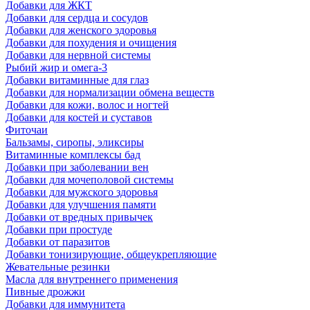
Добавки для ЖКТ
Добавки для сердца и сосудов
Добавки для женского здоровья
Добавки для похудения и очищения
Добавки для нервной системы
Рыбий жир и омега-3
Добавки витаминные для глаз
Добавки для нормализации обмена веществ
Добавки для кожи, волос и ногтей
Добавки для костей и суставов
Фиточаи
Бальзамы, сиропы, эликсиры
Витаминные комплексы бад
Добавки при заболевании вен
Добавки для мочеполовой системы
Добавки для мужского здоровья
Добавки для улучшения памяти
Добавки от вредных привычек
Добавки при простуде
Добавки от паразитов
Добавки тонизирующие, общеукрепляющие
Жевательные резинки
Масла для внутреннего применения
Пивные дрожжи
Добавки для иммунитета